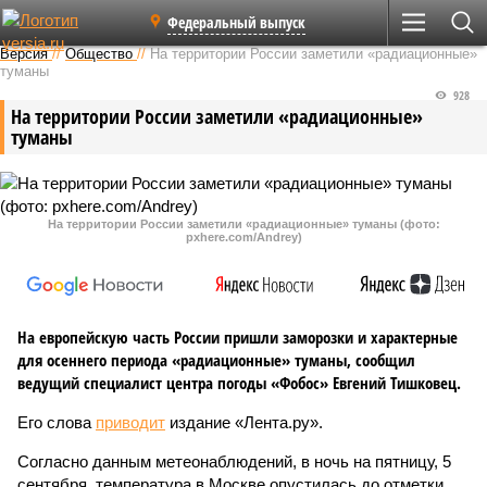
Федеральный выпуск
Версия
//
Общество
//
На территории России заметили «радиационные»
туманы
928
На территории России заметили «радиационные»
туманы
На территории России заметили «радиационные» туманы (фото:
pxhere.com/Andrey)
На европейскую часть России пришли заморозки и характерные
для осеннего периода «радиационные» туманы, сообщил
ведущий специалист центра погоды «Фобос» Евгений Тишковец.
Его слова
приводит
издание «Лента.ру».
Согласно данным метеонаблюдений, в ночь на пятницу, 5
сентября, температура в Москве опустилась до отметки