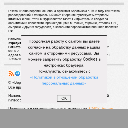
Газета «Наша версия» основана Артёмом Боровиком в 1998 году как газета
расследований. Официальный сайт «Версия» публикует материалы
штатных и внештатных журналистов газеты и пристально следит за
событиями и новостями, происходящими в России, Украине, странах СНГ,
Америке и других государств, с которыми пересекается внешняя политика
РФ.
Наименование:
Cетевое издание «Версия»
Продолжая работу с сайтом вы даете
Учредитель:
ООО «Версия»,
Главный редактор:
Горевой Р. Г.
согласие на обработку данных нашим
Регистрационный номер Роскомнадзора:
ЭЛ № ФС 77 - 72681 от
04.05.2018 г.
сайтом и сторонними ресурсами. Вы
Адрес электронной почты и телефон редакции:
versia@versia.ru,
можете запретить обработку Cookies в
+74952760348
настройках браузера.
Пожалуйста, ознакомьтесь с
«Политикой в отношении обработки
персональных данных»
© «Версия»
18+
Все права защищены
.
Использование материалов «Версии» без индексируемой
OK
гиперссылки запрещено
Применяются рекомендательные технологии:
СМИ2, Яндекс,
Инфокс
Политика конфиденциальности