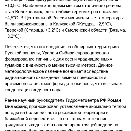
+10,5°C. Наиболее холодным местом столичного региона
стал Волоколамск, где столбики термометров показали
+4,5°C. В Центральной России минимальные температуры
были зафиксированы в Калужской (Жиздра, +2,9°C),
Тверской (Старица, +3,2°C) и Смоленской области (Вязьма,
+3,2°C).
Поясняется, что похолодание на обширных территориях
Русской равнины, Урала и Сибири спровоцировало
формирование типичных для осени «радиационных»
туманов с видимостью менее тысячи метров. Данное
метеорологическое явление возникает вследствие
радиационного охлаждения земной поверхности и
приземного слоя атмосферы до точки росы, что вызывает
конденсацию водяного пара.
Ранее научный руководитель Гидрометцентра РФ
Роман
Вильфанд
прогнозировал установление аномально тёплой
погоды на большей части российской территории в
ближайшей перспективе. По его словам, в течение
грядущих выходных и в начале предстоящей недели на
территории большинства российских регионов сохранится