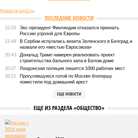
НОВОСТИ ПАРТНЕРОВ
В МВД перечислили, какую
В Невинномысске объявлен
информацию нельзя
режим ЧС из-за пожара на
выкладывать в интернет
Wildberries
Новости smi2.ru
ПОСЛЕДНИЕ НОВОСТИ
22:25
Экс-президент Финляндии отказался признать
Россию угрозой для Европы
21:48
В Сербии испугались визита Зеленского в Белград и
назвали его «местью Евросоюза»
20:43
Дональд Трамп намерен реализовать проект
строительства бального зала в Белом доме
20:27
Лондонская полиция лишится 1000 рабочих мест
20:12
Прогулявшуюся голой по Москве блогершу
поместили под домашний арест
ЕЩЕ НОВОСТИ