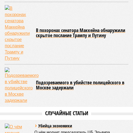
Ким Чен Ын выразил соболезнования в связи
со смертью Кобзона
В похоронах сенатора Маккейна обнаружили
скрытое послание Трампу и Путину
Подозреваемого в убийстве полицейского в
Москве задержали