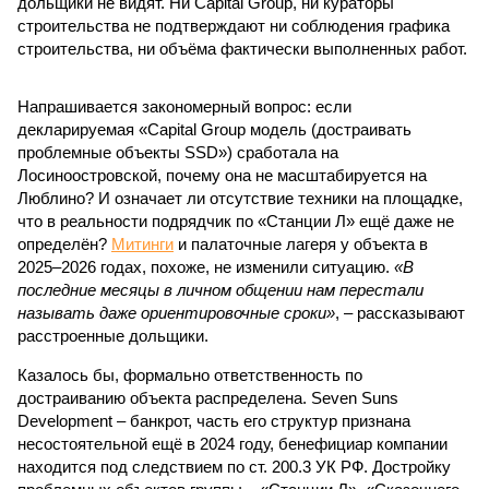
дольщики не видят. Ни Capital Group, ни кураторы
строительства не подтверждают ни соблюдения графика
строительства, ни объёма фактически выполненных работ.
Напрашивается закономерный вопрос: если
декларируемая «Capital Group модель (достраивать
проблемные объекты SSD») сработала на
Лосиноостровской, почему она не масштабируется на
Люблино? И означает ли отсутствие техники на площадке,
что в реальности подрядчик по «Станции Л» ещё даже не
определён?
Митинги
и палаточные лагеря у объекта в
2025–2026 годах, похоже, не изменили ситуацию.
«В
последние месяцы в личном общении нам перестали
называть даже ориентировочные сроки»
, – рассказывают
расстроенные дольщики.
Казалось бы, формально ответственность по
достраиванию объекта распределена. Seven Suns
Development – банкрот, часть его структур признана
несостоятельной ещё в 2024 году, бенефициар компании
находится под следствием по ст. 200.3 УК РФ. Достройку