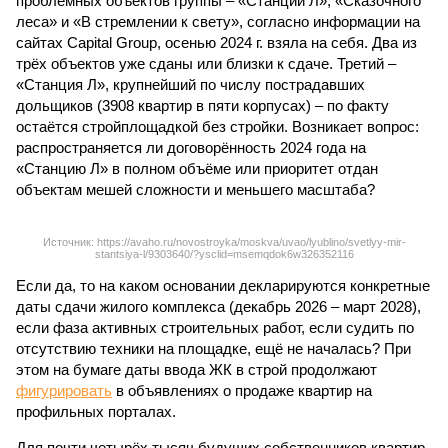
проблемных объектов группы – «Станции Л», «Сказочного
леса» и «В стремлении к свету», согласно информации на
сайтах Capital Group, осенью 2024 г. взяла на себя. Два из
трёх объектов уже сданы или близки к сдаче. Третий –
«Станция Л», крупнейший по числу пострадавших
дольщиков (3908 квартир в пяти корпусах) – по факту
остаётся стройплощадкой без стройки. Возникает вопрос:
распространяется ли договорённость 2024 года на
«Станцию Л» в полном объёме или приоритет отдан
объектам мешей сложности и меньшего масштаба?
Источник: https://avaho.ru/novostroyka/moskva/uvao/lyublino/svetlyy-mir-
stantsiya-l/9303640/?ysclid=msemqdok6w326352116
Если да, то на каком основании декларируются конкретные
даты сдачи жилого комплекса (декабрь 2026 – март 2028),
если фаза активных строительных работ, если судить по
отсутствию техники на площадке, ещё не началась? При
этом на бумаге даты ввода ЖК в строй продолжают
фигурировать
в объявлениях о продаже квартир на
профильных порталах.
Для почти четырёх тысяч будущих собственников квартир