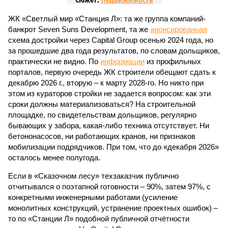
ЖК «Светлый мир «Станция Л»: та же группа компаний-
банкрот Seven Suns Development, та же
анонсированная
схема достройки через Capital Group осенью 2024 года, но
за прошедшие два года результатов, по словам дольщиков,
практически не видно. По
информации
из профильных
порталов, первую очередь ЖК строители обещают сдать к
декабрю 2026 г., вторую – к марту 2028-го. Но никто при
этом из кураторов стройки не задается вопросом: как эти
сроки должны материализоваться? На строительной
площадке, по свидетельствам дольщиков, регулярно
бывающих у забора, какая-либо техника отсутствует. Ни
бетононасосов, ни работающих кранов, ни признаков
мобилизации подрядчиков. При том, что до «декабря 2026»
осталось менее полугода.
Если в «Сказочном лесу» техзаказчик публично
отчитывался о поэтапной готовности – 90%, затем 97%, с
конкретными инженерными работами (усиление
монолитных конструкций, устранение проектных ошибок) –
то по «Станции Л» подобной публичной отчётности