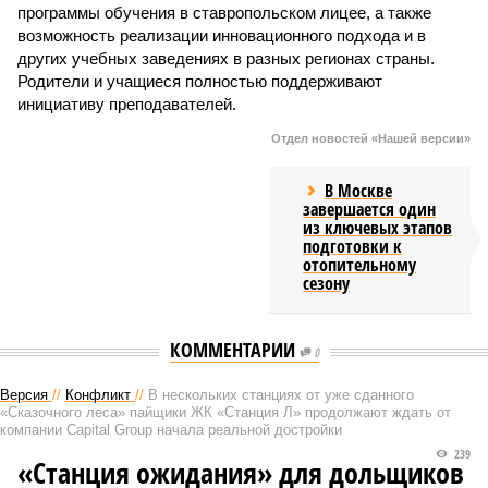
программы обучения в ставропольском лицее, а также
возможность реализации инновационного подхода и в
других учебных заведениях в разных регионах страны.
Родители и учащиеся полностью поддерживают
инициативу преподавателей.
Отдел новостей «Нашей версии»
В Москве
завершается один
из ключевых этапов
подготовки к
отопительному
сезону
КОММЕНТАРИИ
0
Версия
//
Конфликт
//
В нескольких станциях от уже сданного
«Сказочного леса» пайщики ЖК «Станция Л» продолжают ждать от
компании Capital Group начала реальной достройки
239
«Станция ожидания» для дольщиков