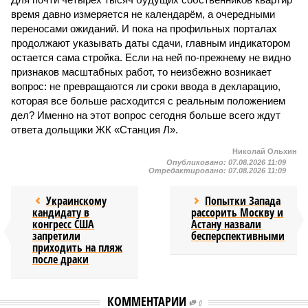
время давно измеряется не календарём, а очередными
переносами ожиданий. И пока на профильных порталах
продолжают указывать даты сдачи, главным индикатором
остается сама стройка. Если на ней по-прежнему не видно
признаков масштабных работ, то неизбежно возникает
вопрос: не превращаются ли сроки ввода в декларацию,
которая все больше расходится с реальным положением
дел? Именно на этот вопрос сегодня больше всего ждут
ответа дольщики ЖК «Станция Л».
Николай Ольхин
Опубликовано:
07.08.2026 11:09
Отредактировано:
07.08.2026 11:09
Украинскому
Попытки Запада
кандидату в
рассорить Москву и
конгресс США
Астану назвали
запретили
бесперспективными
приходить на пляж
после драки
КОММЕНТАРИИ
0