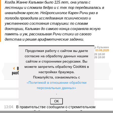
Когда Жанне Кальман было 115 лет, она упала с
лестницы и сломала бедро и с тех пор передвигалась в
инвалидном кресле. Нейропсихолог Карен Ричи раз в
полгода проводила исследования психического и
умственного состояния старушки: по словам
докторши, Кальман до самого конца сохраняла ясную
память и ум, рассказывая Ричи стихи из своего
детства и решая арифметические задачки.
Александр Кузьмин
Продолжая работу с сайтом вы даете
Газета
«Наша версия» №29 от 03.08.2026
Опубликовано:
04.08.2026 18:00
согласие на обработку данных нашим
Отредактировано:
04.08.2026 18:00
сайтом и сторонними ресурсами. Вы
можете запретить обработку Cookies в
Воры без
Последние
настройках браузера.
разбора
времена
Пожалуйста, ознакомьтесь с
«Политикой в отношении обработки
персональных данных»
КОММЕНТАРИИ
0
.
Версия
//
Общество
//
Земля уже не раз показывала человечеству свой
OK
крутой нрав – когда покажет снова?
278
Последние времена