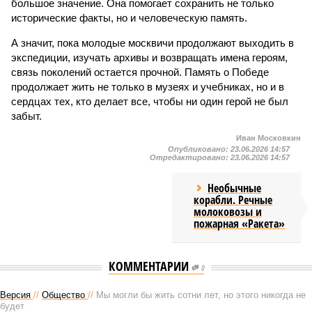
большое значение. Она помогает сохранить не только
исторические факты, но и человеческую память.
А значит, пока молодые москвичи продолжают выходить в
экспедиции, изучать архивы и возвращать имена героям,
связь поколений остается прочной. Память о Победе
продолжает жить не только в музеях и учебниках, но и в
сердцах тех, кто делает все, чтобы ни один герой не был
забыт.
Иван Московкин
Опубликовано:
23.06.2026 14:57
Отредактировано:
23.06.2026 14:57
Необычные
корабли. Речные
молоковозы и
пожарная «Ракета»
КОММЕНТАРИИ
0
Версия
//
Общество
//
Мы могли бы жить сотни лет, но этого никогда не
будет