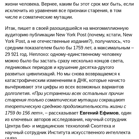
жизни человека. Вернее, каким бы этот срок мог быть, если
исключить из уравнения все признаки старения, в том
числе и соматические мутации.
Итак, пишет в своей разошедшейся на многомиллионную
аудиторию публикации New York Post (почему, кстати, New
York Post, а не отечественные издания?), получилось, что
средним показателем было бы 1759 лет, а максимальным –
29 921 год. Неплохо: одному-единственному человеку
можно было бы застать сразу несколько концов света,
ледниковых периодов и крушение десятка-другого
развитых цивилизаций. Но мы снова возвращаемся к
катастрофическим изменениям в ДНК, которые начисто
вычёркивают эти цифры из всех возможных вариантов
долголетия.
«При устранении всех остальных причин
старения только соматические мутации сокращают
теоретическую среднюю продолжительность жизни с
1759 до 156 лет»
, – рассказывает
Евгений Ефимов
, один
из ключевых авторов исследования, научный сотрудник
Центра био- и медицинских технологий Сколтеха и
научный сотрудник Института искусственного интеллекта
(AIRI).