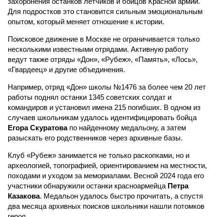
захоронения останков летчиков и бойцов Красной армии.
Для подростков это становится сильным эмоциональным
опытом, который меняет отношение к истории.
Поисковое движение в Москве не ограничивается только
несколькими известными отрядами. Активную работу
ведут также отряды «Дон», «Рубеж», «Память», «Лось»,
«Гвардеец» и другие объединения.
Например, отряд «Дон» школы №1476 за более чем 20 лет
работы поднял останки 1345 советских солдат и
командиров и установил имена 215 погибших. В одном из
случаев школьникам удалось идентифицировать бойца
Егора Скуратова
по найденному медальону, а затем
разыскать его родственников через архивные базы.
Клуб «Рубеж» занимается не только раскопками, но и
археологией, топографией, ориентированием на местности,
походами и уходом за мемориалами. Весной 2024 года его
участники обнаружили останки красноармейца
Петра
Казакова
. Медальон удалось быстро прочитать, а спустя
два месяца архивных поисков школьники нашли потомков
героя.