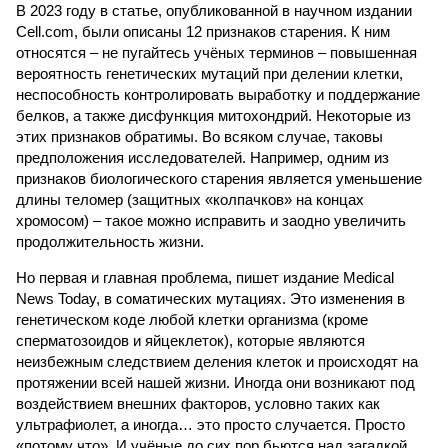
В 2023 году в статье, опубликованной в научном издании
Cell.com, были описаны 12 признаков старения. К ним
относятся – не пугайтесь учёных терминов – повышенная
вероятность генетических мутаций при делении клетки,
неспособность контролировать выработку и поддержание
белков, а также дисфункция митохондрий. Некоторые из
этих признаков обратимы. Во всяком случае, таковы
предположения исследователей. Например, одним из
признаков биологического старения является уменьшение
длины теломер (защитных «колпачков» на концах
хромосом) – такое можно исправить и заодно увеличить
продолжительность жизни.
Но первая и главная проблема, пишет издание Medical
News Today, в соматических мутациях. Это изменения в
генетическом коде любой клетки организма (кроме
сперматозоидов и яйцеклеток), которые являются
неизбежным следствием деления клеток и происходят на
протяжении всей нашей жизни. Иногда они возникают под
воздействием внешних факторов, условно таких как
ультрафиолет, а иногда… это просто случается. Просто
«потому что». И учёные до сих пор бьются над загадкой