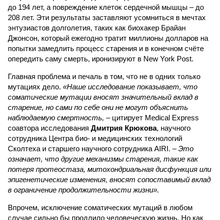
до 194 лет, а повреждение клеток сердечной мышцы – до
208 лет. Эти результаты заставляют усомниться в мечтах
энтузиастов долголетия, таких как биохакер Брайан
Джонсон, который ежегодно тратит миллионы долларов на
попытки замедлить процесс старения и в конечном счёте
опередить саму смерть, иронизируют в New York Post.
Главная проблема и печаль в том, что не в одних только
мутациях дело.
«Наше исследование показывает, что
соматические мутации вносят значительный вклад в
старение, но сами по себе они не могут объяснить
наблюдаемую смертность, –
цитирует Medical Express
соавтора исследования
Дмитрия Крюкова
, научного
сотрудника Центра био- и медицинских технологий
Сколтеха и старшего научного сотрудника AIRI. –
Это
означает, что другие механизмы старения, такие как
потеря протеостаза, митохондриальная дисфункция или
эпигенетические изменения, вносят сопоставимый вклад
в ограничение продолжительности жизни».
Впрочем, исключение соматических мутаций в любом
случае сильно бы продлило человеческую жизнь. Но как