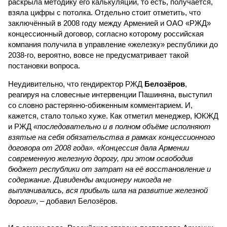
раскрыла методику его калькуляции, то есть, получается,
взяла цифры с потолка. Отдельно стоит отметить, что
заключённый в 2008 году между Арменией и ОАО «РЖД»
концессионный договор, согласно которому российская
компания получила в управление «железку» республики до
2038-го, вероятно, вовсе не предусматривает такой
постановки вопроса.
Неудивительно, что гендиректор РЖД
Белозёров
,
реагируя на словесные интервенции Пашиняна, выступил
со словно растерянно-обиженным комментарием. И,
кажется, стало только хуже. Как отметил менеджер, ЮКЖД
и РЖД
«последовательно и в полном объёме исполняют
взятые на себя обязательства в рамках концессионного
договора от 2008 года». «Концессия дала Армении
современную железную дорогу, при этом освободив
бюджет республики от затрат на её восстановление и
содержание. Дивиденды акционеру никогда не
выплачивались, вся прибыль шла на развитие железной
дороги»
, – добавил Белозёров.