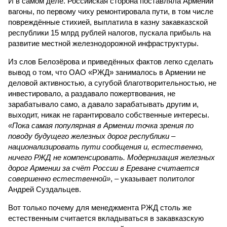
И в самом деле. Российская сторона поставляла Армении
вагоны, по первому чиху ремонтировала пути, в том числе
повреждённые стихией, выплатила в казну закавказской
республики 15 млрд рублей налогов, пускала прибыль на
развитие местной железнодорожной инфраструктуры.
Из слов Белозёрова и приведённых фактов легко сделать
вывод о том, что ОАО «РЖД» занималось в Армении не
деловой активностью, а сугубой благотворительностью, не
инвестировало, а раздавало пожертвования, не
зарабатывало само, а давало зарабатывать другим и,
выходит, никак не гарантировало собственные интересы.
«Пока самая популярная в Армении точка зрения по
поводу будущего железных дорог рес­публики –
национализировать пути сообщения и, естественно,
ничего РЖД не компенсировать. Модернизация железных
дорог Армении за счёт России в Ереване считается
совершенно естественной»
, – указывает политолог
Андрей Суздальцев.
Вот только почему для менеджмента РЖД столь же
естественным считается вкладываться в закавказскую