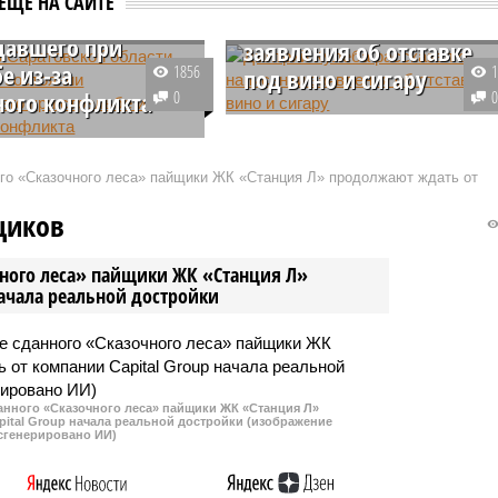
ЕЩЕ НА САЙТЕ
нии
рассказал о написании
давшего при
заявления об отставке
е из-за
1856
под вино и сигару
ого конфликта
0
Бывший глава МИД Украины
 Саратовской области
Дмитрий Кулеба рассказал, как
 что мужчина,
было принято решение о его
ого «Сказочного леса» пайщики ЖК «Станция Л» продолжают ждать от
вший при стрельбе из-
отставке. По его словам,
ного конфликта в городе
соответствующее заявление он
щиков
аходится в состоянии
написал «под бутылку вина и
степени тяжести.
сигару».
чного леса» пайщики ЖК «Станция Л»
начала реальной достройки
данного «Сказочного леса» пайщики ЖК «Станция Л»
ital Group начала реальной достройки (изображение
сгенерировано ИИ)