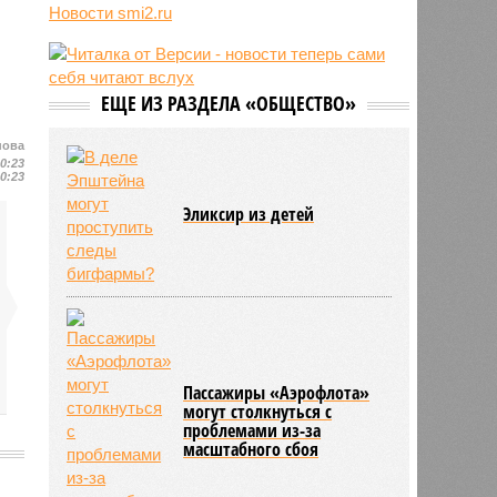
о российской угрозе
Новости smi2.ru
10:39
Украинскому кандидату в конгресс
США запретили приходить на
пляж после драки
10:33
Аргентина и Мексика поддержали
ЕЩЕ ИЗ РАЗДЕЛА «ОБЩЕСТВО»
Инфантино после его промаха с
попыткой продать долю ЧМ
нова
20:23
10:28
Крупнейшие финансовые
20:23
компании США на Уолл-стрит
подверглись массированной
Эликсир из детей
кибератаке
Пассажиры «Аэрофлота»
могут столкнуться с
проблемами из-за
масштабного сбоя