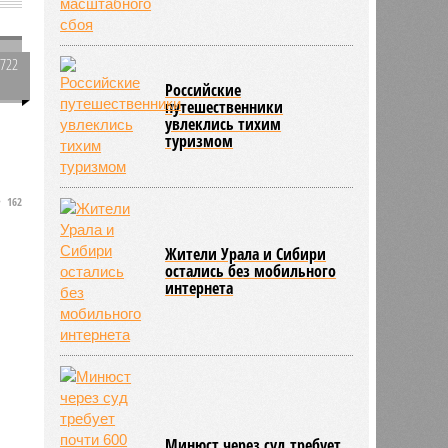
1722
0
Российские
путешественники
увлеклись тихим
туризмом
162
Жители Урала и Сибири
остались без мобильного
интернета
Минюст через суд требует