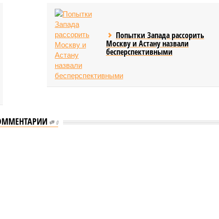
Попытки Запада рассорить
Москву и Астану назвали
бесперспективными
ОММЕНТАРИИ
0
еству свой крутой нрав – когда покажет снова?
 крутой нрав – когда покажет снова?