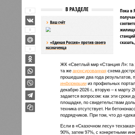
В РАЗДЕЛЕ
Пока в 
0
получаю
Ваш счёт
соответ
жилищно
0
станций
сказать
«Единая Россия» против своего
назначенца
0
ЖК «Светлый мир «Станция Л»: та 
та же
анонсированная
схема дострой
прошедшие два года результатов, п
информации
из профильных портал
декабрю 2026 г., вторую – к марту 2
задается вопросом: как эти сроки
площадке, по свидетельствам доль
техника отсутствует. Ни бетононас
подрядчиков. При том, что до «дек
Если в «Сказочном лесу» техзаказч
90%, затем 97%, с конкретными и