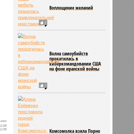
Воплощение желаний
2
Волна самоубийств
прокатилась в
киберкомандовании США
на фоне иранской войны
1
ьхин
11:09
11:09
Комсомолка взяла Порно