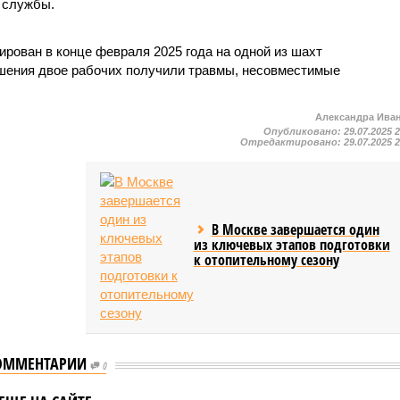
 службы.
рован в конце февраля 2025 года на одной из шахт
ушения двое рабочих получили травмы, несовместимые
Александра Ива
Опубликовано:
29.07.2025 
Отредактировано:
29.07.2025 
В Москве завершается один
из ключевых этапов подготовки
к отопительному сезону
ОММЕНТАРИИ
ав Саратовской
0
 рассказал о
Дмитрий Кулеба