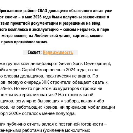
Ярославском районе СВАО дольщики «Сказочного леса» уже
т ключи – в мае 2026 года были получены заключение о
ствии проектной документации и разрешение на ввод
го комплекса в эксплуатацию – совсем недалеко, в паре
 метро южнее, на Люблинской улице, картина, можно
, прямо противоположная.
Сюжет:
Недвижимость
же группа компаний-банкрот Seven Suns Development,
ки через Capital Group осенью 2024 года, но за
о словам дольщиков, практически не видно. По
ов, первую очередь ЖК строители обещают сдать к
028-го. Но никто при этом из кураторов стройки не
 должны материализоваться? На строительной
щиков, регулярно бывающих у забора, какая-либо
осов, ни работающих кранов, ни признаков мобилизации
абря 2026» осталось менее полугода.
ик публично отчитывался о поэтапной готовности –
нженерными работами (усиление монолитных