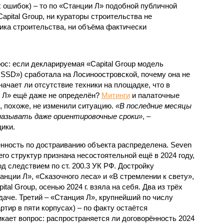
 ошибок) – то по «Станции Л» подобной публичной
apital Group, ни кураторы строительства не
ка строительства, ни объёма фактически
с: если декларируемая «Capital Group модель
SSD») сработала на Лосиноостровской, почему она не
ачает ли отсутствие техники на площадке, что в
и Л» ещё даже не определён?
Митинги
и палаточные
х, похоже, не изменили ситуацию.
«В последние месяцы
называть даже ориентировочные сроки»
, –
ики.
нность по достраиванию объекта распределена. Seven
его структур признана несостоятельной ещё в 2024 году,
 следствием по ст. 200.3 УК РФ. Достройку
нции Л», «Сказочного леса» и «В стремлении к свету»,
tal Group, осенью 2024 г. взяла на себя. Два из трёх
даче. Третий – «Станция Л», крупнейший по числу
тир в пяти корпусах) – по факту остаётся
кает вопрос: распространяется ли договорённость 2024