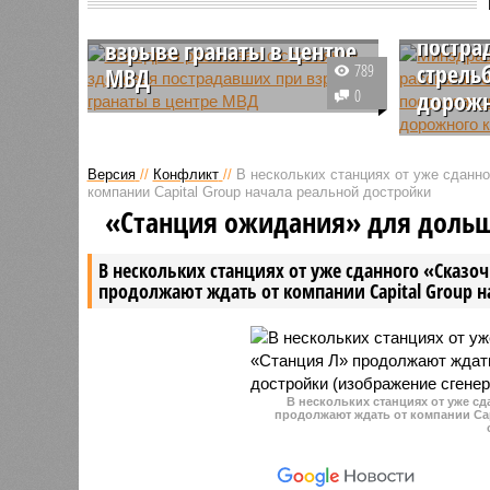
состоя
пострадавших при
постра
взрыве гранаты в центре
стрельб
789
МВД
0
дорожн
Из восемнадцати человек,
пострадавших в результате
Минздрав
происшествия в центре
сообщил,
Версия
//
Конфликт
//
В нескольких станциях от уже сданн
профессиональной подготовки
пострада
компании Capital Group начала реальной достройки
МВД в Сыктывкаре, девять
за дорож
«Станция ожидания» для доль
продолжают оставаться в
Маркс, н
стационарах в крайне тяжёлом и
средней 
В нескольких станциях от уже сданного «Сказо
тяжёлом состоянии.
продолжают ждать от компании Capital Group 
В нескольких станциях от уже с
продолжают ждать от компании Cap