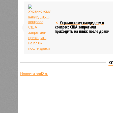
Украинскому кандидату в
конгресс США запретили
приходить на пляж после драки
К
Новости smi2.ru
Версия
//
Общество
//
Земля уже не раз показывала человеч
Последние времена
Земля уже не раз показывала человечеству свой