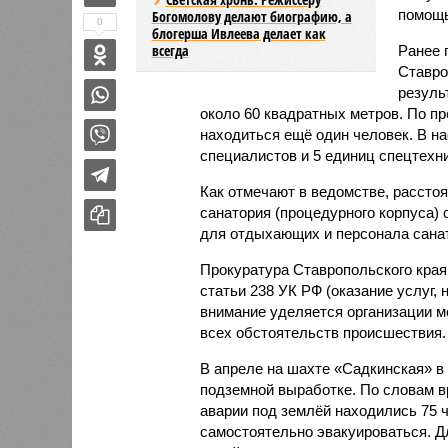
помощ
Богомолову делают биографию, а
0
блогерша Ивлеева делает как
всегда
Ранее 
Ставро
резуль
около 60 квадратных метров. По п
находиться ещё один человек. В н
специалистов и 5 единиц спецтехни
Как отмечают в ведомстве, рассто
санатория (процедурного корпуса) 
для отдыхающих и персонала сана
Прокуратура Ставропольского края
статьи 238 УК РФ (оказание услуг,
внимание уделяется организации 
всех обстоятельств происшествия.
В апреле на шахте «Садкинская» в
подземной выработке. По словам в
аварии под землёй находились 75 
самостоятельно эвакуироваться. Д