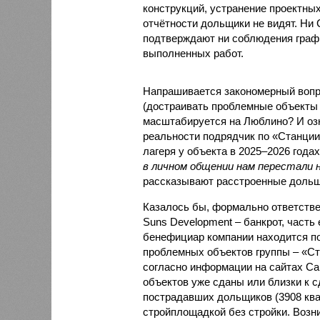
конструкций, устранение проектных
отчётности дольщики не видят. Ни C
подтверждают ни соблюдения графи
выполненных работ.
Напрашивается закономерный вопро
(достраивать проблемные объекты 
масштабируется на Люблино? И озн
реальности подрядчик по «Станци
лагеря у объекта в 2025–2026 года
в личном общении нам перестали 
рассказывают расстроенные дольщ
Казалось бы, формально ответстве
Suns Development – банкрот, часть 
бенефициар компании находится под
проблемных объектов группы – «Ста
согласно информации на сайтах Capi
объектов уже сданы или близки к с
пострадавших дольщиков (3908 квар
стройплощадкой без стройки. Возни