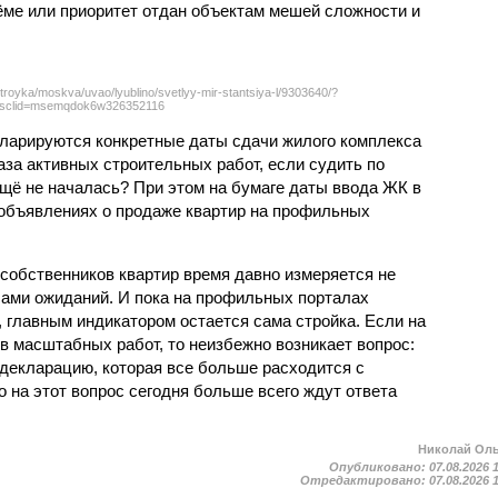
ёме или приоритет отдан объектам мешей сложности и
troyka/moskva/uvao/lyublino/svetlyy-mir-stantsiya-l/9303640/?
sclid=msemqdok6w326352116
екларируются конкретные даты сдачи жилого комплекса
фаза активных строительных работ, если судить по
ещё не началась? При этом на бумаге даты ввода ЖК в
объявлениях о продаже квартир на профильных
собственников квартир время давно измеряется не
ами ожиданий. И пока на профильных порталах
 главным индикатором остается сама стройка. Если на
в масштабных работ, то неизбежно возникает вопрос:
 декларацию, которая все больше расходится с
на этот вопрос сегодня больше всего ждут ответа
Николай Ол
Опубликовано:
07.08.2026 
Отредактировано:
07.08.2026 