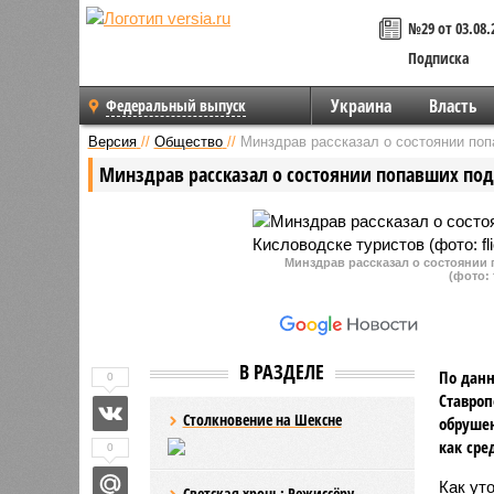
№29 от 03.08.
Подписка
Украина
Власть
Федеральный выпуск
Версия
//
Общество
//
Минздрав рассказал о состоянии поп
Минздрав рассказал о состоянии попавших под 
Минздрав рассказал о состоянии 
(фото: 
В РАЗДЕЛЕ
По данн
0
Ставроп
Столкновение на Шексне
обрушен
как сре
0
Как ут
Светская хронь: Режиссёру