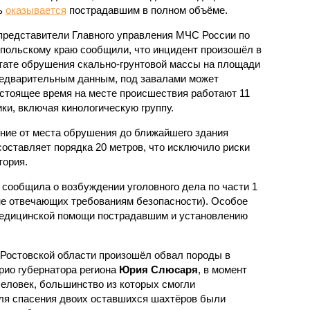
ь
оказывается
пострадавшим в полном объёме.
представители Главного управления МЧС России по
польскому краю сообщили, что инцидент произошёл в
тате обрушения скально-грунтовой массы на площади
редварительным данным, под завалами может
астоящее время на месте происшествия работают 11
ки, включая кинологическую группу.
яние от места обрушения до ближайшего здания
составляет порядка 20 метров, что исключило риски
тория.
 сообщила о возбуждении уголовного дела по части 1
 не отвечающих требованиям безопасности). Особое
медицинской помощи пострадавшим и установлению
 Ростовской области произошёл обвал породы в
рио губернатора региона
Юрия Слюсаря
, в момент
человек, большинство из которых смогли
ля спасения двоих оставшихся шахтёров были