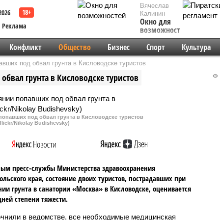
Вячеслав
2026
Калинин
Окно для
Реклама
возможностей
Конфликт
Общество
Бизнес
Спорт
Культура
авших под обвал грунта в Кисловодске туристов
обвал грунта в Кисловодске туристов
попавших под обвал грунта в Кисловодске туристов
flickr/Nikolay Budishevsky)
ым пресс-службы Министерства здравоохранения
ольского края, состояние двоих туристов, пострадавших при
ии грунта в санатории «Москва» в Кисловодске, оценивается
дней степени тяжести.
очнили в ведомстве, все необходимые медицинская