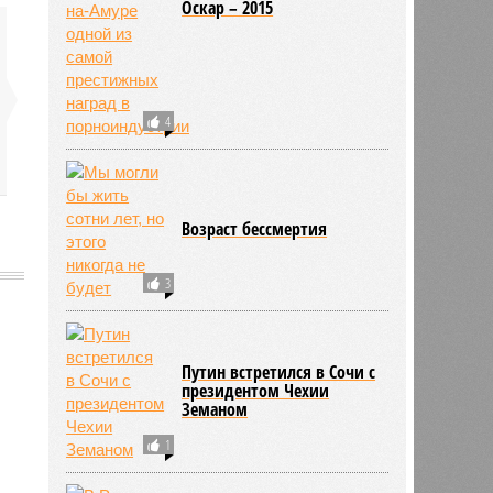
Оскар – 2015
4
Возраст бессмертия
3
Путин встретился в Сочи с
608
президентом Чехии
Земаном
1