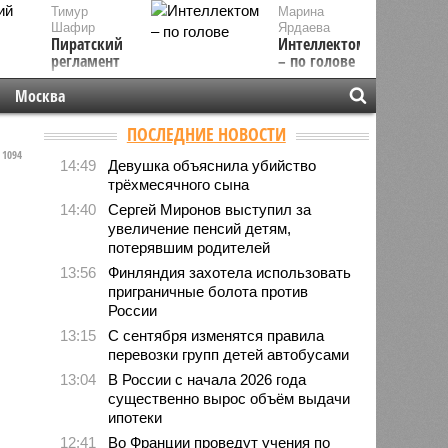
Тимур
Марина
Шафир
Ярдаева
Пиратский
Интеллектом
регламент
– по голове
Москва
ПОСЛЕДНИЕ НОВОСТИ
1094
14:49
Девушка объяснила убийство
трёхмесячного сына
14:40
Сергей Миронов выступил за
увеличение пенсий детям,
потерявшим родителей
13:56
Финляндия захотела использовать
приграничные болота против
России
13:15
С сентября изменятся правила
перевозки групп детей автобусами
13:04
В России с начала 2026 года
существенно вырос объём выдачи
ипотеки
12:41
Во Франции проведут учения по