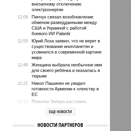
внезапному отключению
электроэнергии
12:08
Пинчук связал возобновление
обменом разведданными между
США и Украиной с работой
боевого ИИ Palantir
11:59
Юрий Лоза заявил, что не верит в
существование инопланетян и
усомнился в современной картине
мира
11:48
Женщина выбрала необычное имя
для своего ребёнка и оказалась в
тюрьме
11:21
Никол Пашинян не увидел
готовности Армении к членству в
ЕС
11:13
Попытки Запада рассорить
Москву и Астану назвали
ЕЩЕ НОВОСТИ
бесперспективными
10:44
Премьер Литвы Синкявичюс
НОВОСТИ ПАРТНЕРОВ
опроверг слова министра обороны