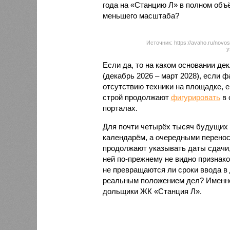
года на «Станцию Л» в полном объ
меньшего масштаба?
Источник: https://avaho.ru/novos
y
Если да, то на каком основании д
(декабрь 2026 – март 2028), если 
отсутствию техники на площадке, 
строй продолжают
фигурировать
в 
порталах.
Для почти четырёх тысяч будущих 
календарём, а очередными перенос
продолжают указывать даты сдачи,
ней по-прежнему не видно признако
не превращаются ли сроки ввода в
реальным положением дел? Именно 
дольщики ЖК «Станция Л».