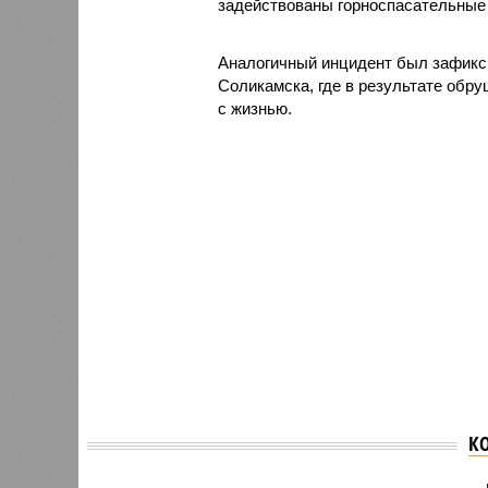
задействованы горноспасательные
Аналогичный инцидент был зафикси
Соликамска, где в результате обр
с жизнью.
К
Минздр
Минздрав рассказал о
области
состоянии здоровья