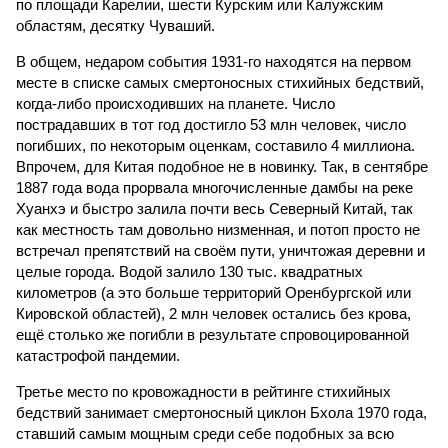
по площади Карелии, шести Курским или Калужским
областям, десятку Чуваший.
В общем, недаром события 1931-го находятся на первом
месте в списке самых смертоносных стихийных бедствий,
когда-либо происходивших на планете. Число
пострадавших в тот год достигло 53 млн человек, число
погибших, по некоторым оценкам, составило 4 миллиона.
Впрочем, для Китая подобное не в новинку. Так, в сентябре
1887 года вода прорвала многочисленные дамбы на реке
Хуанхэ и быстро залила почти весь Северный Китай, так
как местность там довольно низменная, и потоп просто не
встречал препятствий на своём пути, уничтожая деревни и
целые города. Водой залило 130 тыс. квадратных
километров (а это больше территорий Оренбургской или
Кировской областей), 2 млн человек остались без крова,
ещё столько же погибли в результате спровоцированной
катастрофой пандемии.
Третье место по кровожадности в рейтинге стихийных
бедствий занимает смертоносный циклон Бхола 1970 года,
ставший самым мощным среди себе подобных за всю