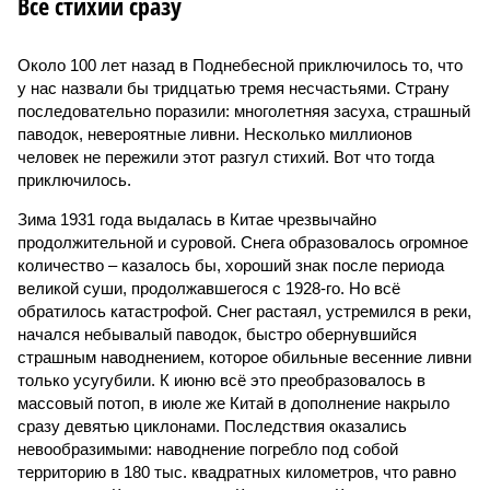
Все стихии сразу
Около 100 лет назад в Поднебесной приключилось то, что
у нас назвали бы тридцатью тремя несчастьями. Страну
последовательно поразили: многолетняя засуха, страшный
паводок, невероятные ливни. Несколько миллионов
человек не пережили этот разгул стихий. Вот что тогда
приключилось.
Зима 1931 года выдалась в Китае чрезвычайно
продолжительной и суровой. Снега образовалось огромное
количество – казалось бы, хороший знак после периода
великой суши, продолжавшегося с 1928-го. Но всё
обратилось катастрофой. Снег растаял, устремился в реки,
начался небывалый паводок, быстро обернувшийся
страшным наводнением, которое обильные весенние ливни
только усугубили. К июню всё это преобразовалось в
массовый потоп, в июле же Китай в дополнение накрыло
сразу девятью циклонами. Последствия оказались
невообразимыми: наводнение погребло под собой
территорию в 180 тыс. квадратных километров, что равно