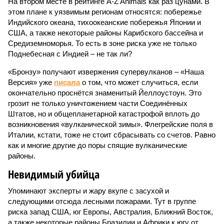
На втором месте в рейтинге A-Z Animals как раз цунами. В
этом плане к уязвимым регионам относятся: побережье
Индийского океана, тихо­океанские побережья Японии и
США, а также некоторые районы Карибского бассейна и
Средиземноморья. То есть в зоне риска уже не только
Поднебесная с Индией – не так ли?
«Бронзу» получают извержения супервулканов – «Наша
Версия» уже
писала
о том, что может случиться, если
окончательно проснётся знаменитый Йеллоустоун. Это
грозит не только уничтожением части Соединённых
Штатов, но и общепланетарной катастрофой вплоть до
возникновения «вулканической зимы». Флегрейские поля в
Италии, кстати, тоже не стоит сбрасывать со счетов. Равно
как и многие другие до поры спящие вулканические
районы.
Невидимый убийца
Упоминают эксперты и жару вкупе с засухой и
следующими отсюда лесными пожарами. Тут в группе
риска запад США, юг Европы, Австралия, Ближний Восток,
а также некоторые районы Бразилии и Африки к югу от