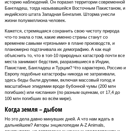
историю наблюдений. Он поразил территории современной
Бангладеш, тогда называвшейся Восточным Пакистаном, и
индийского штата Западная Бенгалия. Шторма унесли
жизни полумиллиона человек.
Кажется, стремящаяся сохранить свою чистоту природа
что-то знала о том, какие именно страны станут со
временем самыми «грязными» в плане производств, и
планомерно подтачивала их демографию. А как ещё
объяснить то, что в топ-10 природных катастроф почти все
места занимают бедствия, разразившиеся в Индии,
Пакистане, Бангладеш и Турции? Что характерно, Россию и
Европу подобные катастрофы никогда не затрагивали,
здесь беды были другими, включая массовый голод и
масштабные эпидемии вроде бубонной чумы (200 млн
погибших) или «испанки» (по разным оценкам, от 17,4 до
100 млн погибших во всём мире).
Когда земля – дыбом
Но это дела давно минувших дней. А что нам ждать в
дальнейшем? Авторы энциклопедии A-Z Animals,