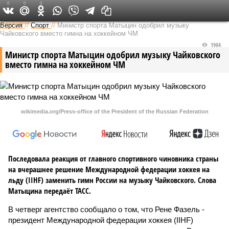
0
0
0
Федеральный выпуск
Версия
//
Спорт
//
Министр спорта Матыцин одобрил музыку
Чайковского вместо гимна на хоккейном ЧМ
1904
Министр спорта Матыцин одобрил музыку Чайковского
вместо гимна на хоккейном ЧМ
wikimedia.org/Press-office of the President of the Russian Federation
Последовала реакция от главного спортивного чиновника страны
на вчерашнее решение Международной федерации хоккея на
льду (IIHF) заменить гимн России на музыку Чайковского. Слова
Матыцина передаёт ТАСС.
В четверг агентство сообщало о том, что Рене Фазель -
президент Международной федерации хоккея (IIHF)