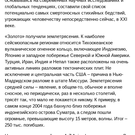
основываясь на современных научных исследованиях и
глобальных тенденциях, составили свой список
потенциально самых смертоносных стихийных бедствий,
угрожающих человечеству непосредственно сейчас, в XXI
веке.
«Золото» получили землетрясения. К наиболее
сейсмоопасным регионам относится Тихоокеанское
вулканическое огненное кольцо, включающее Индонезию,
Японию и западное побережье Северной и Южной Америки.
Турция, Иран, Индия и Непал также расположены на очень
активных линиях разломов тектонических плит. Не
исключение и центральная часть США – причина в Нью-
Мадридском разломе в штате Миссури. Землетрясения
средней силы – явление, в общем-то, обычное и вполне
сносное, но периодически, раз в несколько столетий,
трясёт так, что мало не покажется никому. К примеру, в
самом конце 2004 года бахнуло близ побережья
индонезийского острова Суматра, а следом пошли
огромные, превышающие высоту 15 метров, волны. Итог –
250 тыс. погибших.