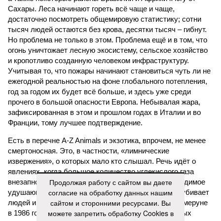
Сахары. Леса начинают гореть всё чаще и чаще,
достаточно посмотреть общемировую статистику; сотни
тысяч людей остаются без крова, десятки тысяч – гибнут.
Но проблема не только в этом. Проблема ещё и в том, что
огонь уничтожает лесную экосистему, сельское хозяйство
и кропотливо созданную человеком инфраструктуру.
Учитывая то, что пожары начинают становиться чуть ли не
ежегодной реальностью на фоне глобального потепления,
год за годом их будет всё больше, и здесь уже среди
прочего в большой опасности Европа. Небывалая жара,
зафиксированная в этом и прошлом годах в Италии и во
Франции, тому лучшее подтверждение.
Есть в перечне A-Z Animals и экзотика, впрочем, не менее
смертоносная. Это, в частности, «лимнические
извержения», о которых мало кто слышал. Речь идёт о
явлениях, когда большое количество углекислого газа
Продолжая работу с сайтом вы даете
внезапно вырывается из глубин озёр, образуя невидимое
согласие на обработку данных нашим
удушающее газовое облако, которое безжалостно убивает
сайтом и сторонними ресурсами. Вы
людей и животных. Катастрофа на озере Ньос в Камеруне
можете запретить обработку Cookies в
в 1986 году остаётся одним из наиболее чудовищных