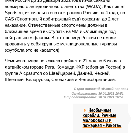
гимн России до 16 декабря 2022 года из-за санкций
всемирного антидопингового агентства (WADA). Как пишет
Sports.ru, изначально оно отстранило Россию на 4 года, но
CAS (Спортивный арбитражный суд) сократил до 2 лет
наказание. Отечественные спортсмены должны в
ближайшее время выступать на ЧМ и Олимпиаде под
нейтральным флагом. В этот период Россия не сможет
проводить у себя крупные межнациональные турниры
(футбола это не касается).
Чемпионат мира по хоккею пройдет с 21 мая по 6 июня в
латвийском городе Рига. Команда ФХР (сборная России) в
группе А сразится со Швейцарией, Данией, Чехией,
Швецией, Беларусью, Словакией и Великобританией.
Отдел новостей «Нашей версии»
Опубликовано:
30.04.2021 16:51
Отредактировано:
30.04.2021 16:51
Необычные
корабли. Речные
молоковозы и
пожарная «Ракета»