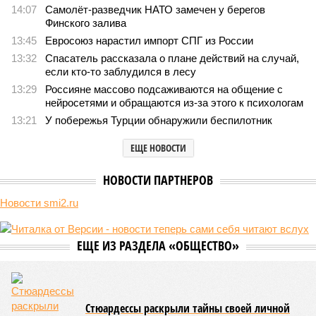
компании Capital Group начала реальной достройки
412
«Станция ожидания» для дольщиков
В нескольких станциях от уже сданного «Сказочного
леса» пайщики ЖК «Станция Л» продолжают ждать от
компании Capital Group начала реальной достройки
В нескольких станциях от уже сданного «Сказочного леса» пайщики ЖК
«Станция Л» продолжают ждать от компании Capital Group начала
реальной достройки (изображение сгенерировано ИИ)
Пока в Ярославском районе СВАО дольщики «Сказочного леса»
уже получают ключи – в мае 2026 года были получены
заключение о соответствии проектной документации и
разрешение на ввод жилищного комплекса в эксплуатацию –