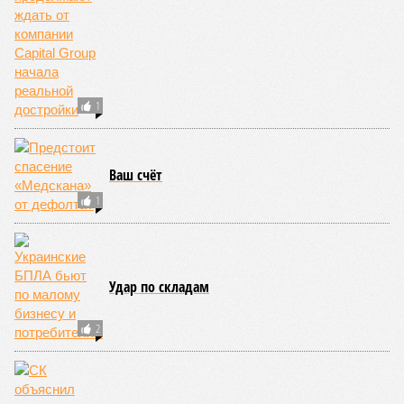
не особенно церемонится с окружающей средой. Самые
массовые катастрофы в прошлом – какими они были? Какие
ждут нас со дня на день и чем грозят?
Рассказ
Стивена Кинга
, в котором описывались
последствия очередного апокалипсиса, искусственно
вызванного группой биологов, называется «Конец всей
этой мерзости». В реальной жизни участия пытливых
исследователей в организации конца света может не
понадобиться: природа сама разберётся, как и где
уменьшить масштабы человеческой популяции.
(фото: en.wikipedia.org)
Да, наша любимая маленькая планета может быть
единственной, где в пределах Солнечной системы есть
полноценная жизнь, но Земля также регулярно пытается
эту жизнь уничтожить. Так уж вышло, что внутренние
процессы на планете включают в себя всевозможные
геологические, метеорологические и физические явления,
которые для человека довольно опасны. Или попросту