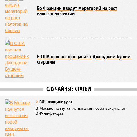
конкретными инженерными работами (усиление
монолитных конструкций, устранение проектных ошибок) –
то по «Станции Л» подобной публичной отчётности
дольщики не видят. Ни Capital Group, ни кураторы
строительства не подтверждают ни соблюдения графика
строительства, ни объёма фактически выполненных работ.
Напрашивается закономерный вопрос: если
декларируемая «Capital Group модель (достраивать
проблемные объекты SSD») сработала на
Лосиноостровской, почему она не масштабируется на
Люблино? И означает ли отсутствие техники на площадке,
что в реальности подрядчик по «Станции Л» ещё даже не
определён?
Митинги
и палаточные лагеря у объекта в
2025–2026 годах, похоже, не изменили ситуацию.
«В
последние месяцы в личном общении нам перестали
называть даже ориентировочные сроки»
, – рассказывают
расстроенные дольщики.
Казалось бы, формально ответственность по
достраиванию объекта распределена. Seven Suns