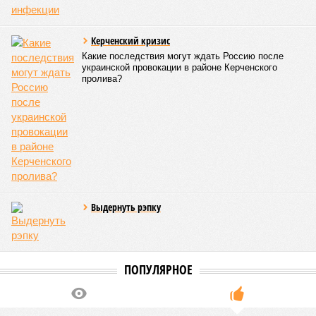
Development – банкрот, часть его структур признана
несостоятельной ещё в 2024 году, бенефициар компании
находится под следствием по ст. 200.3 УК РФ. Достройку
проблемных объектов группы – «Станции Л», «Сказочного
леса» и «В стремлении к свету», согласно информации на
сайтах Capital Group, осенью 2024 г. взяла на себя. Два из
трёх объектов уже сданы или близки к сдаче. Третий –
«Станция Л», крупнейший по числу пострадавших
дольщиков (3908 квартир в пяти корпусах) – по факту
остаётся стройплощадкой без стройки. Возникает вопрос:
распространяется ли договорённость 2024 года на
«Станцию Л» в полном объёме или приоритет отдан
объектам мешей сложности и меньшего масштаба?
Источник: https://avaho.ru/novostroyka/moskva/uvao/lyublino/svetlyy-mir-
stantsiya-l/9303640/?ysclid=msemqdok6w326352116
Если да, то на каком основании декларируются конкретные
даты сдачи жилого комплекса (декабрь 2026 – март 2028),
если фаза активных строительных работ, если судить по
отсутствию техники на площадке, ещё не началась? При
этом на бумаге даты ввода ЖК в строй продолжают