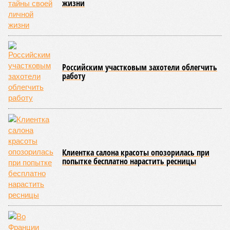
совсем недалеко, в паре станций метро южнее, на Люблинской
улице, картина, можно сказать, прямо противоположная.
Сюжет:
Недвижимость
ЖК «Светлый мир «Станция Л»: та же группа компаний-
банкрот Seven Suns Development, та же
анонсированная
схема достройки через Capital Group осенью 2024 года, но
за прошедшие два года результатов, по словам дольщиков,
практически не видно. По
информации
из профильных
порталов, первую очередь ЖК строители обещают сдать к
декабрю 2026 г., вторую – к марту 2028-го. Но никто при
этом из кураторов стройки не задается вопросом: как эти
сроки должны материализоваться? На строительной
площадке, по свидетельствам дольщиков, регулярно
бывающих у забора, какая-либо техника отсутствует. Ни
бетононасосов, ни работающих кранов, ни признаков
мобилизации подрядчиков. При том, что до «декабря 2026»
осталось менее полугода.
Если в «Сказочном лесу» техзаказчик публично
отчитывался о поэтапной готовности – 90%, затем 97%, с