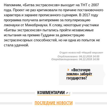
Напомним, «Битва экстрасенсов» выходит на ТНТ с 2007
года. Проект не раз критиковали по причине постановочного
характера и заранее прописанного сценария. В 2017 году
программа получила антипремию за популяризацию
лженауки от Минобрнауки. К слову, некоторые участники
«Битвы экстрасенсов» пытались пройти независимые
испытания на премию Гуддини за демонстрацию
экстрасенсорных способностей, но ни одна из попыток не
стала удачной.
Отдел новостей «Нашей версии»
Опубликовано:
04.12.2018 14:55
Отредактировано:
04.12.2018 14:56
«Восточную
землю» заберёт
государство?
КОММЕНТАРИИ
0
Версия
//
Конфликт
//
В нескольких станциях от уже сданного
«Сказочного леса» пайщики ЖК «Станция Л» продолжают ждать от