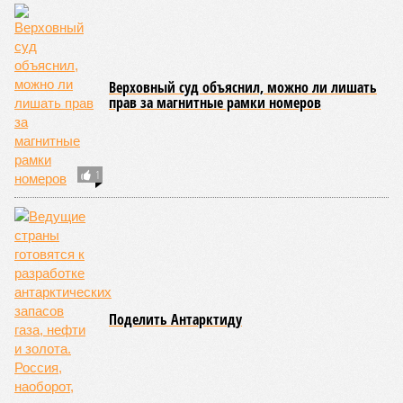
фигурировать
в объявлениях о продаже квартир на
профильных порталах.
Для почти четырёх тысяч будущих собственников квартир
время давно измеряется не календарём, а очередными
переносами ожиданий. И пока на профильных порталах
продолжают указывать даты сдачи, главным индикатором
остается сама стройка. Если на ней по-прежнему не видно
признаков масштабных работ, то неизбежно возникает
вопрос: не превращаются ли сроки ввода в декларацию,
которая все больше расходится с реальным положением
дел? Именно на этот вопрос сегодня больше всего ждут
ответа дольщики ЖК «Станция Л».
Николай Ольхин
Опубликовано:
07.08.2026 11:09
Отредактировано:
07.08.2026 11:09
Украинскому
Попытки Запада
кандидату в
рассорить Москву и
конгресс США
Астану назвали
запретили
бесперспективными
приходить на пляж
после драки