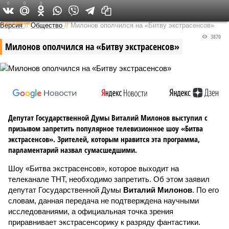
0
0
0
Федеральный выпуск
Версия
//
Общество
//
Милонов ополчился на «Битву экстрасенсов»
3870
Милонов ополчился на «Битву экстрасенсов»
Депутат Государственной Думы Виталий Милонов выступил с
призывом запретить популярное телевизионное шоу «Битва
экстрасенсов». Зрителей, которым нравится эта программа,
парламентарий назвал сумасшедшими.
Шоу «Битва экстрасенсов», которое выходит на
телеканале ТНТ, необходимо запретить. Об этом заявил
депутат Государственной Думы
Виталий Милонов
. По его
словам, данная передача не подтверждена научными
исследованиями, а официальная точка зрения
приравнивает экстрасенсорику к разряду фантастики.