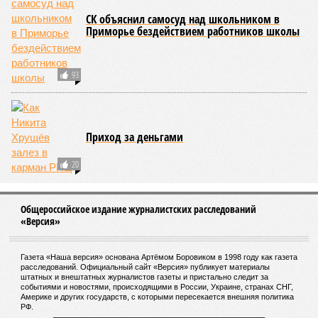
смертельны. И вот несколько тому примеров.
Все стихии сразу
Около 100 лет назад в Поднебесной приключилось то, что
у нас назвали бы тридцатью тремя несчастьями. Страну
последовательно поразили: многолетняя засуха, страшный
паводок, невероятные ливни. Несколько миллионов
человек не пережили этот разгул стихий. Вот что тогда
приключилось.
Зима 1931 года выдалась в Китае чрезвычайно
продолжительной и суровой. Снега образовалось огромное
количество – казалось бы, хороший знак после периода
великой суши, продолжавшегося с 1928-го. Но всё
обратилось катастрофой. Снег растаял, устремился в реки,
начался небывалый паводок, быстро обернувшийся
страшным наводнением, которое обильные весенние ливни
только усугубили. К июню всё это преобразовалось в
массовый потоп, в июле же Китай в дополнение накрыло
сразу девятью циклонами. Последствия оказались