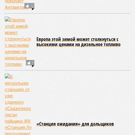
КОММЕНТАРИИ
0
Новости smi2.ru
Версия
//
Общество
//
Земля уже не раз показывала человечеству свой
крутой нрав – когда покажет снова?
834
Последние времена
Земля уже не раз показывала человечеству свой крутой
нрав – когда покажет снова?
Земля уже не раз показывала человечеству свой крутой нрав – когда
покажет снова? (фото: АР-ТАСС)
Природа постоянно вступает в противоречие с нами. Ведь пока
она стремится всё на планете держать в балансе, человечество