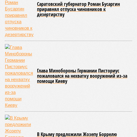
Саратовский губернатор Роман Бусаргин
приравнял отпуска чиновников к
дезертирству
Глава Минобороны Германии Писториус
пожаловался на нехватку вооружений из-за
помощи Киеву
В Крыму предложили Жозепу Боррелю