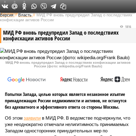
0
0
0
Федеральный выпуск
Версия
//
Власть
//
МИД РФ вновь предупредил Запад о последствиях
конфискации активов России
1816
МИД РФ вновь предупредил Запад о последствиях
конфискации активов России
МИД РФ вновь предупредил Запад о последствиях конфискации активов
России (фото: wikipedia.org/Frank Baulo)
Попытки Запада, целью которых является незаконное изъятие
принадлежащих России недвижимости и активов, не останутся
без адекватного и эффективного ответа со стороны Москвы.
Об этом
заявили
в МИД РФ. В ведомстве подчеркнули, что
уже неоднократно отмечали нелигитимность принимаемых
Западом односторонних принудительных мер по