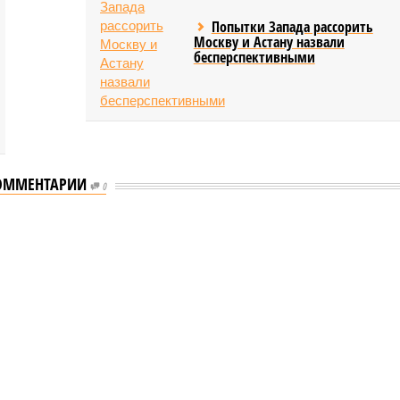
Попытки Запада рассорить
Москву и Астану назвали
бесперспективными
ОММЕНТАРИИ
0
еству свой крутой нрав – когда покажет снова?
 крутой нрав – когда покажет снова?
овечеству свой крутой нрав – когда покажет снова?
(фото: АР-ТАСС)