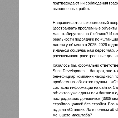
подтверждают ни соблюдения графи
выполненных работ.
Напрашивается закономерный вопро
(достраивать проблемные объекты 
масштабируется на Люблино? И озн
реальности подрядчик по «Станци
лагеря у объекта в 2025–2026 года
в личном общении нам перестали 
рассказывают расстроенные дольщ
Казалось бы, формально ответстве
Suns Development – банкрот, часть 
бенефициар компании находится под
проблемных объектов группы – «Ста
согласно информации на сайтах Capi
объектов уже сданы или близки к с
пострадавших дольщиков (3908 квар
стройплощадкой без стройки. Возни
года на «Станцию Л» в полном объ
меньшего масштаба?