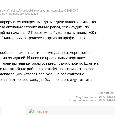
troyka/moskva/uvao/lyublino/svetlyy-mir-stantsiya-l/9303640/?
sclid=msemqdok6w326352116
екларируются конкретные даты сдачи жилого комплекса
фаза активных строительных работ, если судить по
ещё не началась? При этом на бумаге даты ввода ЖК в
объявлениях о продаже квартир на профильных
собственников квартир время давно измеряется не
ами ожиданий. И пока на профильных порталах
 главным индикатором остается сама стройка. Если на
в масштабных работ, то неизбежно возникает вопрос:
 декларацию, которая все больше расходится с
на этот вопрос сегодня больше всего ждут ответа
Николай Ол
Опубликовано:
07.08.2026 
Отредактировано:
07.08.2026 