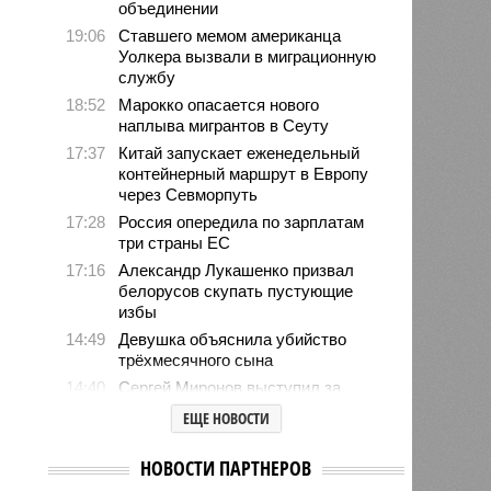
объединении
19:06
Ставшего мемом американца
Уолкера вызвали в миграционную
службу
18:52
Марокко опасается нового
наплыва мигрантов в Сеуту
17:37
Китай запускает еженедельный
контейнерный маршрут в Европу
через Севморпуть
17:28
Россия опередила по зарплатам
три страны ЕС
17:16
Александр Лукашенко призвал
белорусов скупать пустующие
избы
14:49
Девушка объяснила убийство
трёхмесячного сына
14:40
Сергей Миронов выступил за
увеличение пенсий детям,
ЕЩЕ НОВОСТИ
потерявшим родителей
13:56
Финляндия захотела использовать
НОВОСТИ ПАРТНЕРОВ
приграничные болота против