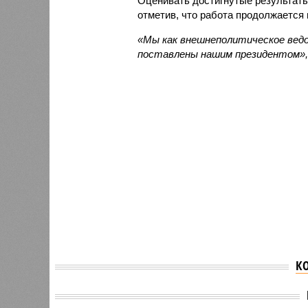
Оценивать достигнутые результаты
отметив, что работа продолжается 
«Мы как внешнеполитическое ведо
поставлены нашим президентом»,
К
Мария Захарова
Мария 
посоветовала
посове
Финляндии заняться
Финля