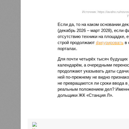
Источник: https://avaho.ru/novos
y
Если да, то на каком основании д
(декабрь 2026 – март 2028), если 
отсутствию техники на площадке, 
строй продолжают
фигурировать
в 
порталах.
Для почти четырёх тысяч будущих 
календарём, а очередными перенос
продолжают указывать даты сдачи,
ней по-прежнему не видно признако
не превращаются ли сроки ввода в
реальным положением дел? Именно 
дольщики ЖК «Станция Л».