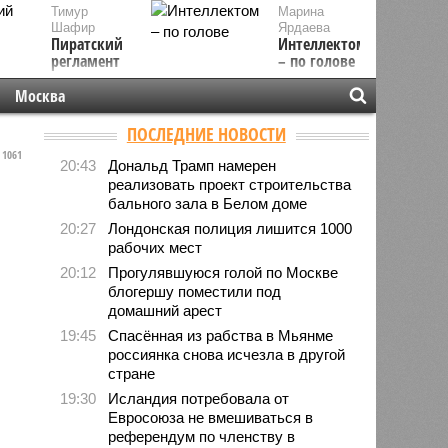
Тимур
Марина
Шафир
Ярдаева
Пиратский
Интеллектом
регламент
– по голове
Москва
ПОСЛЕДНИЕ НОВОСТИ
1061
20:43
Дональд Трамп намерен
реализовать проект строительства
бального зала в Белом доме
20:27
Лондонская полиция лишится 1000
рабочих мест
20:12
Прогулявшуюся голой по Москве
блогершу поместили под
домашний арест
19:45
Спасённая из рабства в Мьянме
россиянка снова исчезла в другой
стране
19:30
Исландия потребовала от
Евросоюза не вмешиваться в
референдум по членству в