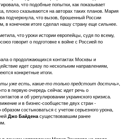
тировала, что подобные попытки, как показывает
ка, плохо сказываются на авторах таких планов. Мария
ва подчеркнула, что вызов, брошенный России
м, в конечном итоге сделал нашу страну еще сильнее.
метила, что уроки истории европейцы, судя по всему,
союз говорит о подготовке к войне с Россией по
зала о продолжающихся контактах Москвы и
действие идет сразу по нескольким направлениям,
еются конкретные итоги.
аты уже есть, какие-то только предстоит достичь»
,
что в первую очередь сейчас идет речь о
нтактов и об урегулировании украинского кризиса.
ижение и в бизнес-сообществе двух стран -
 образом состыковаться с учетом серьезного урона,
цией
Джо Байдена
существовавшим ранее
ям.