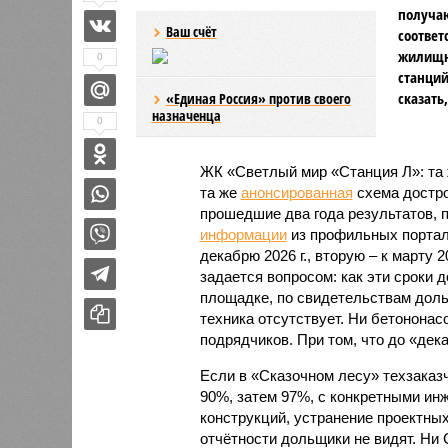
получаю
Ваш счёт
соответ
жилищно
0
станций
сказать
«Единая Россия» против своего
назначенца
0
ЖК «Светлый мир «Станция Л»: та 
та же
анонсированная
схема дострой
прошедшие два года результатов, п
информации
из профильных портал
декабрю 2026 г., вторую – к марту 2
задается вопросом: как эти сроки
площадке, по свидетельствам доль
техника отсутствует. Ни бетононас
подрядчиков. При том, что до «дек
Если в «Сказочном лесу» техзаказч
90%, затем 97%, с конкретными и
конструкций, устранение проектных
отчётности дольщики не видят. Ни C