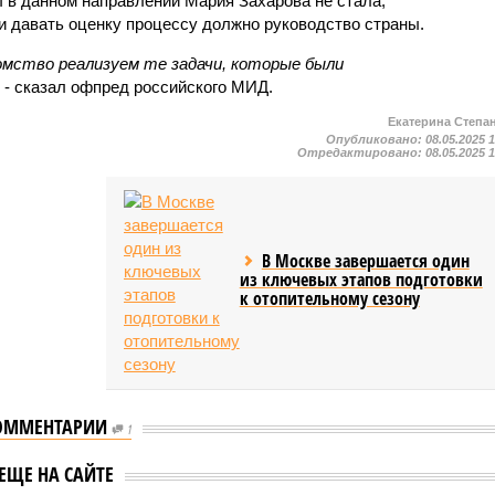
 в данном направлении Мария Захарова не стала,
и давать оценку процессу должно руководство страны.
мство реализуем те задачи, которые были
- сказал офпред российского МИД.
Екатерина Степа
Опубликовано:
08.05.2025 
Отредактировано:
08.05.2025 
В Москве завершается один
из ключевых этапов подготовки
к отопительному сезону
ОММЕНТАРИИ
1
Захарова
Мария Захарова
товала
посоветовала США
ЕЩЕ НА САЙТЕ
ндии и Швеции
превратить USAID в