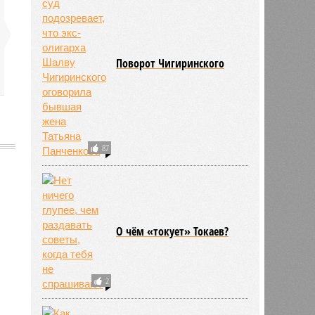
Поворот Чигиринского
87
675
О чём «токует» Токаев?
2