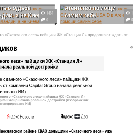
ть о судьбе
Агентство помощи
1481
ндии, а не Киева
самим себе
0
ившиеся контакты на
Офпред российского МИД
ровне между Россией и
прокомментировала
ого «Сказочного леса» пайщики ЖК «Станция Л» продолжают ждать от
лись не по душе
случившуюся приостановку
твам
работы сайта американского
щиков
нтического региона и
агентства USAID (Агентства СШ
у них настоящую
по международному развитию).
чного леса» пайщики ЖК «Станция Л»
начала реальной достройки
данного «Сказочного леса» пайщики ЖК «Станция Л»
ital Group начала реальной достройки (изображение
сгенерировано ИИ)
Ярославском районе СВАО дольщики «Сказочного леса» уже