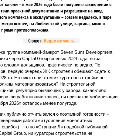
т ключи – в мае 2026 года были получены заключение о
ствии проектной документации и разрешение на ввод
го комплекса в эксплуатацию – совсем недалеко, в паре
 метро южнее, на Люблинской улице, картина, можно
, прямо противоположная.
Сюжет:
Недвижимость
же группа компаний-банкрот Seven Suns Development,
ки через Capital Group осенью 2024 года, но за
о словам дольщиков, практически не видно. По
ов, первую очередь ЖК строители обещают сдать к
028-го. Но никто при этом из кураторов стройки не
 должны материализоваться? На строительной
щиков, регулярно бывающих у забора, какая-либо
осов, ни работающих кранов, ни признаков мобилизации
абря 2026» осталось менее полугода.
ик публично отчитывался о поэтапной готовности –
нженерными работами (усиление монолитных
 ошибок) – то по «Станции Л» подобной публичной
apital Group, ни кураторы строительства не