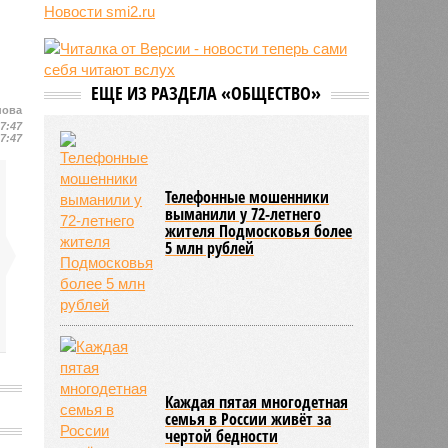
России
Новости smi2.ru
13:15
С сентября изменятся правила
перевозки групп детей автобусами
13:04
В России с начала 2026 года
ЕЩЕ ИЗ РАЗДЕЛА «ОБЩЕСТВО»
существенно вырос объём выдачи
нова
ипотеки
17:47
17:47
Телефонные мошенники
выманили у 72-летнего
жителя Подмосковья более
5 млн рублей
Каждая пятая многодетная
семья в России живёт за
чертой бедности