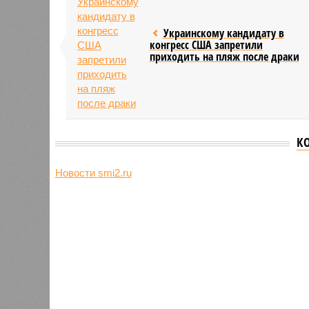
Украинскому кандидату в
конгресс США запретили
приходить на пляж после драки
К
Новости smi2.ru
Версия
//
Общество
//
Земля уже не раз показывала человеч
Последние времена
Земля уже не раз показывала человечеству свой
Земля уже не раз показывала чел