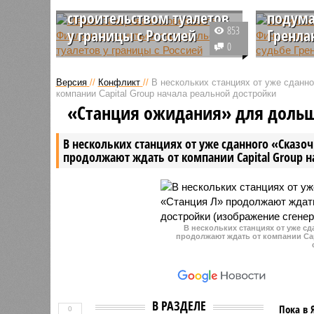
строительством туалетов
подума
853
у границы с Россией
Гренла
0
Офпред российского МИД
Возобнов
иронично отреагировала на
высшем у
Версия
//
Конфликт
//
В нескольких станциях от уже сданн
недавнее заявление финских
США приш
компании Capital Group начала реальной достройки
властей о строительстве
государс
«Станция ожидания» для доль
защитных заграждений вплотную
Евроатла
к границе с нашей страной.
вызвали 
В нескольких станциях от уже сданного «Сказо
истерику.
продолжают ждать от компании Capital Group 
В нескольких станциях от уже с
продолжают ждать от компании Cap
В РАЗДЕЛЕ
Пока в 
0