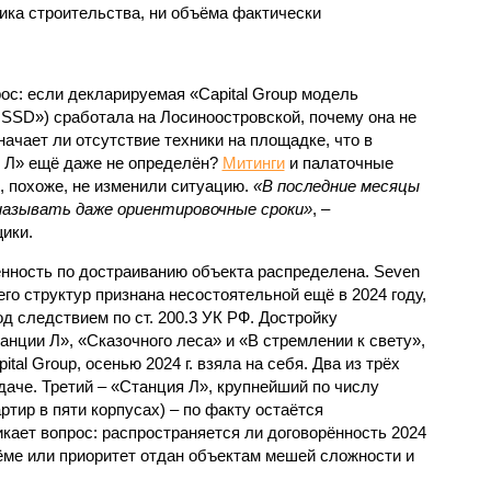
ка строительства, ни объёма фактически
с: если декларируемая «Capital Group модель
SSD») сработала на Лосиноостровской, почему она не
ачает ли отсутствие техники на площадке, что в
и Л» ещё даже не определён?
Митинги
и палаточные
х, похоже, не изменили ситуацию.
«В последние месяцы
называть даже ориентировочные сроки»
, –
ики.
нность по достраиванию объекта распределена. Seven
его структур признана несостоятельной ещё в 2024 году,
 следствием по ст. 200.3 УК РФ. Достройку
нции Л», «Сказочного леса» и «В стремлении к свету»,
tal Group, осенью 2024 г. взяла на себя. Два из трёх
даче. Третий – «Станция Л», крупнейший по числу
тир в пяти корпусах) – по факту остаётся
кает вопрос: распространяется ли договорённость 2024
ёме или приоритет отдан объектам мешей сложности и