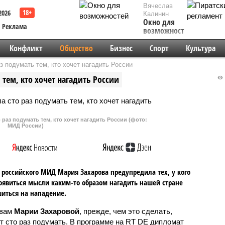
Вячеслав
2026
Калинин
Окно для
Реклама
возможностей
Конфликт
Общество
Бизнес
Спорт
Культура
з подумать тем, кто хочет нагадить России
тем, кто хочет нагадить России
раз подумать тем, кто хочет нагадить России (фото:
МИД России)
российского МИД Мария Захарова предупредила тех, у кого
оявиться мысли каким-то образом нагадить нашей стране
иться на нападение.
овам
Марии Захаровой
, прежде, чем это сделать,
т сто раз подумать. В программе на RT DE дипломат