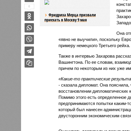
конста
0
практи
Фридриха Мерца призвали
Захаро
приехать в Москву 9 мая
Западо
Она от
«явно не выучили», поскольку Евро
примеру немецкого Третьего рейха.
Также в интервью Захарова расска
Вашингтона. По ее словам, взаимо
причем по некоторым из них уже им
«Какие-то практические результ
- сказала дипломат. Она пояснила, 
восстановлении дипломатических ко
Помимо этого есть определенное дв
предпринимаются попытки каким-то
который был нанесен администра
двусторонним экономическим связ