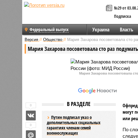
№29 от 03.08.
Подписка
Украина
Власть
Федеральный выпуск
Версия
//
Общество
//
Мария Захарова посоветовала сто ра
Мария Захарова посоветовала сто раз подумать 
Мария Захарова посоветовала сто 
В РАЗДЕЛЕ
Офпред 
0
могут п
Путин подписал указ о
или реш
дополнительных социальных
0
гарантиях членам семей
По сл
военнослужащих
следуе