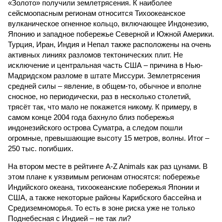
«Золото» получили землетрясения. К наиболее
сейсмоопасным регионам относится Тихоокеанское
вулканическое огненное кольцо, включающее Индонезию,
Японию и западное побережье Северной и Южной Америки.
Турция, Иран, Индия и Непал также расположены на очень
активных линиях разломов тектонических плит. Не
исключение и центральная часть США – причина в Нью-
Мадридском разломе в штате Миссури. Землетрясения
средней силы – явление, в общем-то, обычное и вполне
сносное, но периодически, раз в несколько столетий,
трясёт так, что мало не покажется никому. К примеру, в
самом конце 2004 года бахнуло близ побережья
индонезийского острова Суматра, а следом пошли
огромные, превышающие высоту 15 метров, волны. Итог –
250 тыс. погибших.
На втором месте в рейтинге A-Z Animals как раз цунами. В
этом плане к уязвимым регионам относятся: побережье
Индийского океана, тихо­океанские побережья Японии и
США, а также некоторые районы Карибского бассейна и
Средиземноморья. То есть в зоне риска уже не только
Поднебесная с Индией – не так ли?