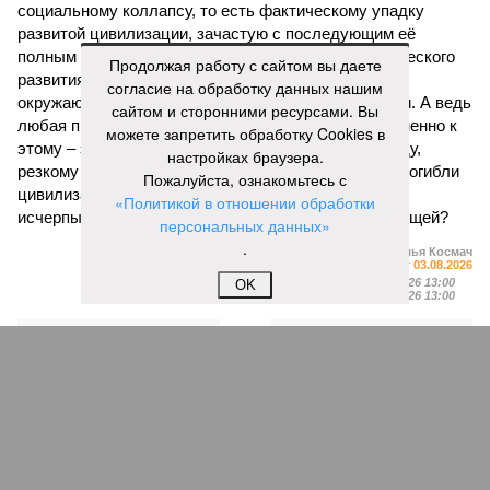
социальному коллапсу, то есть фактическому упадку
развитой цивилизации, зачастую с последующим её
полным уничтожением. Среди причин такого трагического
Продолжая работу с сайтом вы даете
развития событий учёные называют деградацию
согласие на обработку данных нашим
окружающей среды, истощение ресурсов и болезни. А ведь
сайтом и сторонними ресурсами. Вы
любая природная катастрофа непременно ведёт именно к
можете запретить обработку Cookies в
этому – экономическому кризису, эпидемиям, голоду,
настройках браузера.
резкому сокращению численности населения. Так погибли
Пожалуйста, ознакомьтесь с
цивилизации шумеров, майя, кхмеров – список не
«Политикой в отношении обработки
исчерпывающий. Какая цивилизация будет следующей?
персональных данных»
.
Илья Космач
Газета
«Наша версия» №29 от 03.08.2026
Опубликовано:
05.08.2026 13:00
OK
Отредактировано:
05.08.2026 13:00
Возраст
Инфантино
бессмертия
отступил и объявил
об отказе ФИФА от
продажи доли прав
на чемпионат мира
КОММЕНТАРИИ
1