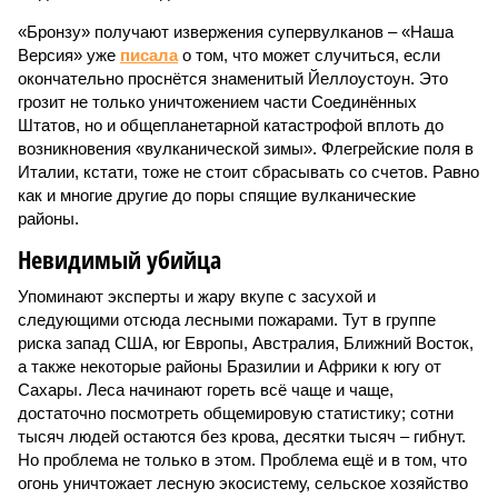
«Бронзу» получают извержения супервулканов – «Наша
Версия» уже
писала
о том, что может случиться, если
окончательно проснётся знаменитый Йеллоустоун. Это
грозит не только уничтожением части Соединённых
Штатов, но и общепланетарной катастрофой вплоть до
возникновения «вулканической зимы». Флегрейские поля в
Италии, кстати, тоже не стоит сбрасывать со счетов. Равно
как и многие другие до поры спящие вулканические
районы.
Невидимый убийца
Упоминают эксперты и жару вкупе с засухой и
следующими отсюда лесными пожарами. Тут в группе
риска запад США, юг Европы, Австралия, Ближний Восток,
а также некоторые районы Бразилии и Африки к югу от
Сахары. Леса начинают гореть всё чаще и чаще,
достаточно посмотреть общемировую статистику; сотни
тысяч людей остаются без крова, десятки тысяч – гибнут.
Но проблема не только в этом. Проблема ещё и в том, что
огонь уничтожает лесную экосистему, сельское хозяйство