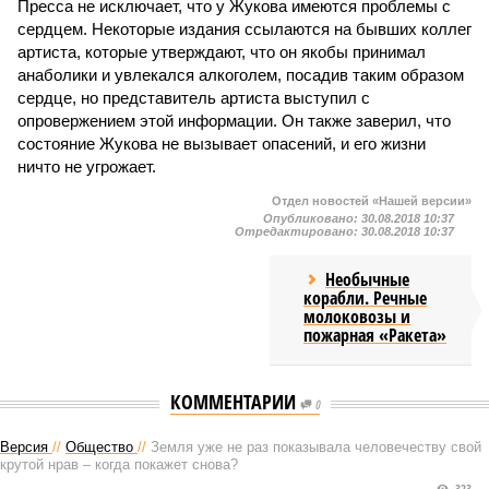
Пресса не исключает, что у Жукова имеются проблемы с
сердцем. Некоторые издания ссылаются на бывших коллег
артиста, которые утверждают, что он якобы принимал
анаболики и увлекался алкоголем, посадив таким образом
сердце, но представитель артиста выступил с
опровержением этой информации. Он также заверил, что
состояние Жукова не вызывает опасений, и его жизни
ничто не угрожает.
Отдел новостей «Нашей версии»
Опубликовано:
30.08.2018 10:37
Отредактировано:
30.08.2018 10:37
Необычные
корабли. Речные
молоковозы и
пожарная «Ракета»
КОММЕНТАРИИ
0
Версия
//
Общество
//
Земля уже не раз показывала человечеству свой
крутой нрав – когда покажет снова?
323