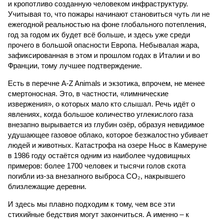
и кропотливо созданную человеком инфраструктуру.
Учитывая то, что пожары начинают становиться чуть ли не
ежегодной реальностью на фоне глобального потепления,
год за годом их будет всё больше, и здесь уже среди
прочего в большой опасности Европа. Небывалая жара,
зафиксированная в этом и прошлом годах в Италии и во
Франции, тому лучшее подтверждение.
Есть в перечне A-Z Animals и экзотика, впрочем, не менее
смертоносная. Это, в частности, «лимнические
извержения», о которых мало кто слышал. Речь идёт о
явлениях, когда большое количество углекислого газа
внезапно вырывается из глубин озёр, образуя невидимое
удушающее газовое облако, которое безжалостно убивает
людей и животных. Катастрофа на озере Ньос в Камеруне
в 1986 году остаётся одним из наиболее чудовищных
примеров: более 1700 человек и тысячи голов скота
погибли из-за внезапного выброса CO₂, накрывшего
близлежащие деревни.
И здесь мы плавно подходим к тому, чем все эти
стихийные бедствия могут закончиться. А именно – к