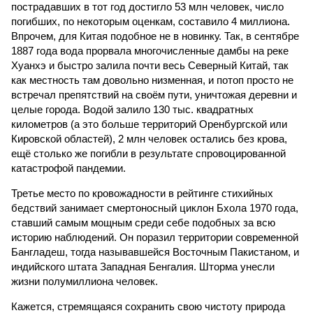
пострадавших в тот год достигло 53 млн человек, число
погибших, по некоторым оценкам, составило 4 миллиона.
Впрочем, для Китая подобное не в новинку. Так, в сентябре
1887 года вода прорвала многочисленные дамбы на реке
Хуанхэ и быстро залила почти весь Северный Китай, так
как местность там довольно низменная, и потоп просто не
встречал препятствий на своём пути, уничтожая деревни и
целые города. Водой залило 130 тыс. квадратных
километров (а это больше территорий Оренбургской или
Кировской областей), 2 млн человек остались без крова,
ещё столько же погибли в результате спровоцированной
катастрофой пандемии.
Третье место по кровожадности в рейтинге стихийных
бедствий занимает смертоносный циклон Бхола 1970 года,
ставший самым мощным среди себе подобных за всю
историю наблюдений. Он поразил территории современной
Бангладеш, тогда называвшейся Восточным Пакистаном, и
индийского штата Западная Бенгалия. Шторма унесли
жизни полумиллиона человек.
Кажется, стремящаяся сохранить свою чистоту природа