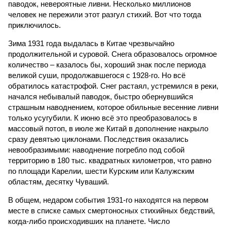
паводок, невероятные ливни. Несколько миллионов
человек не пережили этот разгул стихий. Вот что тогда
приключилось.
Зима 1931 года выдалась в Китае чрезвычайно
продолжительной и суровой. Снега образовалось огромное
количество – казалось бы, хороший знак после периода
великой суши, продолжавшегося с 1928-го. Но всё
обратилось катастрофой. Снег растаял, устремился в реки,
начался небывалый паводок, быстро обернувшийся
страшным наводнением, которое обильные весенние ливни
только усугубили. К июню всё это преобразовалось в
массовый потоп, в июле же Китай в дополнение накрыло
сразу девятью циклонами. Последствия оказались
невообразимыми: наводнение погребло под собой
территорию в 180 тыс. квадратных километров, что равно
по площади Карелии, шести Курским или Калужским
областям, десятку Чуваший.
В общем, недаром события 1931-го находятся на первом
месте в списке самых смертоносных стихийных бедствий,
когда-либо происходивших на планете. Число