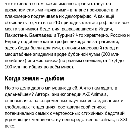
что-то знала о том, какие именно страны станут со
временем самыми «грязными» в плане производств, и
планомерно подтачивала их демографию. А как ещё
объяснить то, что в топ-10 природных катастроф почти все
места занимают бедствия, разразившиеся в Индии,
Пакистане, Бангладеш и Турции? Что характерно, Россию и
Европу подобные катастрофы никогда не затрагивали,
здесь беды были другими, включая массовый голод и
масштабные эпидемии вроде бубонной чумы (200 млн
погибших) или «испанки» (по разным оценкам, от 17,4 до
100 млн погибших во всём мире).
Когда земля – дыбом
Но это дела давно минувших дней. А что нам ждать в
дальнейшем? Авторы энциклопедии A-Z Animals,
основываясь на современных научных исследованиях и
глобальных тенденциях, составили свой список
потенциально самых смертоносных стихийных бедствий,
угрожающих человечеству непосредственно сейчас, в XXI
веке.