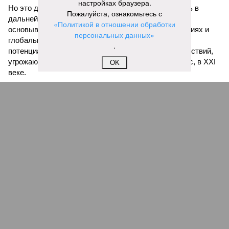
настройках браузера.
Но это дела давно минувших дней. А что нам ждать в
Пожалуйста, ознакомьтесь с
дальнейшем? Авторы энциклопедии A-Z Animals,
«Политикой в отношении обработки
основываясь на современных научных исследованиях и
персональных данных»
глобальных тенденциях, составили свой список
.
потенциально самых смертоносных стихийных бедствий,
угрожающих человечеству непосредственно сейчас, в XXI
OK
веке.
«Золото» получили землетрясения. К наиболее
сейсмоопасным регионам относится Тихоокеанское
вулканическое огненное кольцо, включающее Индонезию,
Японию и западное побережье Северной и Южной Америки.
Турция, Иран, Индия и Непал также расположены на очень
активных линиях разломов тектонических плит. Не
исключение и центральная часть США – причина в Нью-
Мадридском разломе в штате Миссури. Землетрясения
средней силы – явление, в общем-то, обычное и вполне
сносное, но периодически, раз в несколько столетий,
трясёт так, что мало не покажется никому. К примеру, в
самом конце 2004 года бахнуло близ побережья
индонезийского острова Суматра, а следом пошли