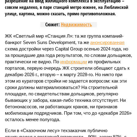
разрешение на ввод жилищного комплекса в эксплуатацию –
совсем недалеко, в паре станций метро южнее, на Люблинской
улице, картина, можно сказать, прямо противоположная.
Сюжет:
Недвижимость
ЖК «Светлый мир «Станция Л»: та же группа компаний-
банкрот Seven Suns Development, та же
анонсированная
схема достройки через Capital Group осенью 2024 года, но
за прошедшие два года результатов, по словам дольщиков,
практически не видно. По
информации
из профильных
порталов, первую очередь ЖК строители обещают сдать к
декабрю 2026 г., вторую – к марту 2028-го. Но никто при
этом из кураторов стройки не задается вопросом: как эти
сроки должны материализоваться? На строительной
площадке, по свидетельствам дольщиков, регулярно
бывающих у забора, какая-либо техника отсутствует. Ни
бетононасосов, ни работающих кранов, ни признаков
мобилизации подрядчиков. При том, что до «декабря 2026»
осталось менее полугода.
Если в «Сказочном лесу» техзаказчик публично
отчитывался о поэтапной готовности – 90%, затем 97%, с