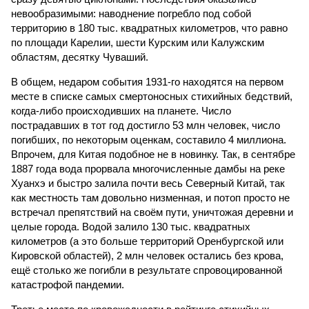
невообразимыми: наводнение погребло под собой
территорию в 180 тыс. квадратных километров, что равно
по площади Карелии, шести Курским или Калужским
областям, десятку Чуваший.
В общем, недаром события 1931-го находятся на первом
месте в списке самых смертоносных стихийных бедствий,
когда-либо происходивших на планете. Число
пострадавших в тот год достигло 53 млн человек, число
погибших, по некоторым оценкам, составило 4 миллиона.
Впрочем, для Китая подобное не в новинку. Так, в сентябре
1887 года вода прорвала многочисленные дамбы на реке
Хуанхэ и быстро залила почти весь Северный Китай, так
как местность там довольно низменная, и потоп просто не
встречал препятствий на своём пути, уничтожая деревни и
целые города. Водой залило 130 тыс. квадратных
километров (а это больше территорий Оренбургской или
Кировской областей), 2 млн человек остались без крова,
ещё столько же погибли в результате спровоцированной
катастрофой пандемии.