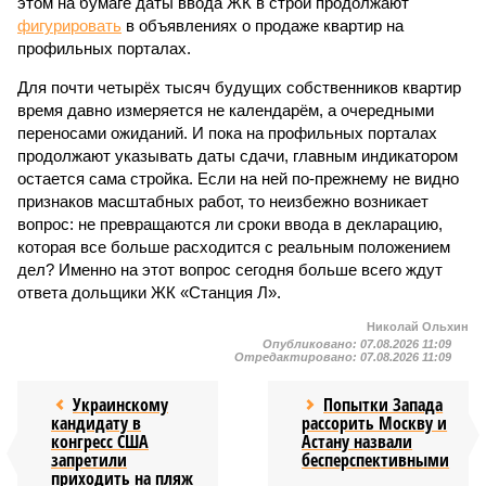
этом на бумаге даты ввода ЖК в строй продолжают
фигурировать
в объявлениях о продаже квартир на
профильных порталах.
Для почти четырёх тысяч будущих собственников квартир
время давно измеряется не календарём, а очередными
переносами ожиданий. И пока на профильных порталах
продолжают указывать даты сдачи, главным индикатором
остается сама стройка. Если на ней по-прежнему не видно
признаков масштабных работ, то неизбежно возникает
вопрос: не превращаются ли сроки ввода в декларацию,
которая все больше расходится с реальным положением
дел? Именно на этот вопрос сегодня больше всего ждут
ответа дольщики ЖК «Станция Л».
Николай Ольхин
Опубликовано:
07.08.2026 11:09
Отредактировано:
07.08.2026 11:09
Украинскому
Попытки Запада
кандидату в
рассорить Москву и
конгресс США
Астану назвали
запретили
бесперспективными
приходить на пляж