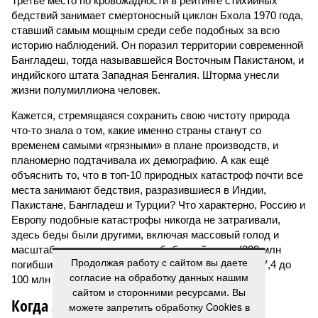
Третье место по кровожадности в рейтинге стихийных
бедствий занимает смертоносный циклон Бхола 1970 года,
ставший самым мощным среди себе подобных за всю
историю наблюдений. Он поразил территории современной
Бангладеш, тогда называвшейся Восточным Пакистаном, и
индийского штата Западная Бенгалия. Шторма унесли
жизни полумиллиона человек.
Кажется, стремящаяся сохранить свою чистоту природа
что-то знала о том, какие именно страны станут со
временем самыми «грязными» в плане производств, и
планомерно подтачивала их демографию. А как ещё
объяснить то, что в топ-10 природных катастроф почти все
места занимают бедствия, разразившиеся в Индии,
Пакистане, Бангладеш и Турции? Что характерно, Россию и
Европу подобные катастрофы никогда не затрагивали,
здесь беды были другими, включая массовый голод и
масштабные эпидемии вроде бубонной чумы (200 млн
Продолжая работу с сайтом вы даете
погибших) или «испанки» (по разным оценкам, от 17,4 до
согласие на обработку данных нашим
100 млн погибших во всём мире).
сайтом и сторонними ресурсами. Вы
Когда земля – дыбом
можете запретить обработку Cookies в