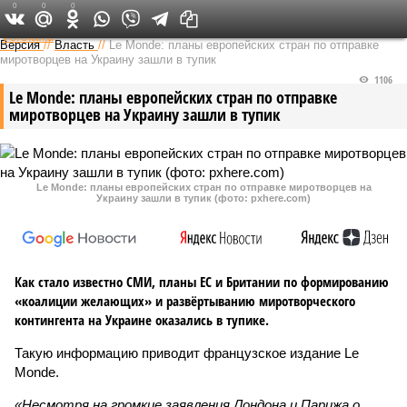
0
0
0
Федеральный выпуск
Версия
//
Власть
//
Le Monde: планы европейских стран по отправке
миротворцев на Украину зашли в тупик
1106
Le Monde: планы европейских стран по отправке
миротворцев на Украину зашли в тупик
Le Monde: планы европейских стран по отправке миротворцев на
Украину зашли в тупик (фото: pxhere.com)
Как стало известно СМИ, планы ЕС и Британии по формированию
«коалиции желающих» и развёртыванию миротворческого
контингента на Украине оказались в тупике.
Такую информацию приводит французское издание Le
Monde.
«Несмотря на громкие заявления Лондона и Парижа о