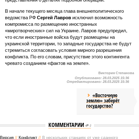
В начале текущего месяца глава внешнеполитического
ведомства РФ
Сергей Лавров
исключил возможность
компромисса по размещению иностранных
«миротворческих» сил на Украине. Лавров предупредил,
что если иностранные войска будут размещены на
украинской территории, то западные государства не будут
стремиться согласовать условия мирного разрешения
конфликта. По его словам, присутствие этого контингента
чревато созданием «фактов на земле».
Виктория Степанова
Опубликовано:
28.03.2025 15:36
Отредактировано:
28.03.2025 15:36
«Восточную
землю» заберёт
государство?
КОММЕНТАРИИ
0
Версия
//
Конфликт
//
В нескольких станциях от уже сданного