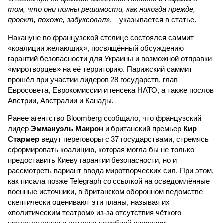
том, что они полны решимости, как никогда прежде,
проект, похоже, забуксовал»
, – указывается в статье.
Накануне во французской столице состоялся саммит
«коалиции желающих», посвящённый обсуждению
гарантий безопасности для Украины и возможной отправки
«миротворцев» на её территорию. Парижский саммит
прошёл при участии лидеров 28 государств, глав
Евросовета, Еврокомиссии и генсека НАТО, а также послов
Австрии, Австралии и Канады.
Ранее агентство Bloomberg сообщало, что французский
лидер
Эммануэль Макрон
и британский премьер
Кир
Стармер
ведут переговоры с 37 государствами, стремясь
сформировать коалицию, которая могла бы не только
предоставить Киеву гарантии безопасности, но и
рассмотреть вариант ввода миротворческих сил. При этом,
как писала позже Telegraph со ссылкой на осведомлённые
военные источники, в британском оборонном ведомстве
скептически оценивают эти планы, называя их
«политическим театром» из-за отсутствия чёткого
представления о деталях подобной операции.