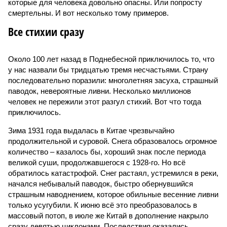
которые для человека довольно опасны. Или попросту
смертельны. И вот несколько тому примеров.
Все стихии сразу
Около 100 лет назад в Поднебесной приключилось то, что
у нас назвали бы тридцатью тремя несчастьями. Страну
последовательно поразили: многолетняя засуха, страшный
паводок, невероятные ливни. Несколько миллионов
человек не пережили этот разгул стихий. Вот что тогда
приключилось.
Зима 1931 года выдалась в Китае чрезвычайно
продолжительной и суровой. Снега образовалось огромное
количество – казалось бы, хороший знак после периода
великой суши, продолжавшегося с 1928-го. Но всё
обратилось катастрофой. Снег растаял, устремился в реки,
начался небывалый паводок, быстро обернувшийся
страшным наводнением, которое обильные весенние ливни
только усугубили. К июню всё это преобразовалось в
массовый потоп, в июле же Китай в дополнение накрыло
сразу девятью циклонами. Последствия оказались