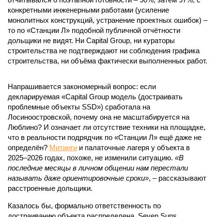
конкретными инженерными работами (усиление
монолитных конструкций, устранение проектных ошибок) –
то по «Станции Л» подобной публичной отчётности
дольщики не видят. Ни Capital Group, ни кураторы
строительства не подтверждают ни соблюдения графика
строительства, ни объёма фактически выполненных работ.
Напрашивается закономерный вопрос: если
декларируемая «Capital Group модель (достраивать
проблемные объекты SSD») сработала на
Лосиноостровской, почему она не масштабируется на
Люблино? И означает ли отсутствие техники на площадке,
что в реальности подрядчик по «Станции Л» ещё даже не
определён?
Митинги
и палаточные лагеря у объекта в
2025–2026 годах, похоже, не изменили ситуацию.
«В
последние месяцы в личном общении нам перестали
называть даже ориентировочные сроки»
, – рассказывают
расстроенные дольщики.
Казалось бы, формально ответственность по
достраиванию объекта распределена. Seven Suns