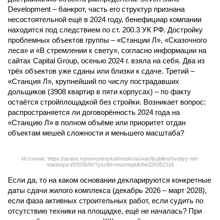
Development – банкрот, часть его структур признана
несостоятельной ещё в 2024 году, бенефициар компании
находится под следствием по ст. 200.3 УК РФ. Достройку
проблемных объектов группы – «Станции Л», «Сказочного
леса» и «В стремлении к свету», согласно информации на
сайтах Capital Group, осенью 2024 г. взяла на себя. Два из
трёх объектов уже сданы или близки к сдаче. Третий –
«Станция Л», крупнейший по числу пострадавших
дольщиков (3908 квартир в пяти корпусах) – по факту
остаётся стройплощадкой без стройки. Возникает вопрос:
распространяется ли договорённость 2024 года на
«Станцию Л» в полном объёме или приоритет отдан
объектам мешей сложности и меньшего масштаба?
Источник: https://avaho.ru/novostroyka/moskva/uvao/lyublino/svetlyy-mir-
stantsiya-l/9303640/?ysclid=msemqdok6w326352116
Если да, то на каком основании декларируются конкретные
даты сдачи жилого комплекса (декабрь 2026 – март 2028),
если фаза активных строительных работ, если судить по
отсутствию техники на площадке, ещё не началась? При