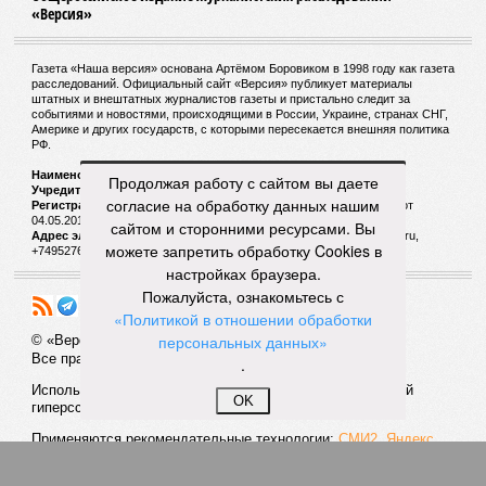
«Версия»
Газета «Наша версия» основана Артёмом Боровиком в 1998 году как газета
расследований. Официальный сайт «Версия» публикует материалы
штатных и внештатных журналистов газеты и пристально следит за
событиями и новостями, происходящими в России, Украине, странах СНГ,
Америке и других государств, с которыми пересекается внешняя политика
РФ.
Наименование:
Cетевое издание «Версия»
Продолжая работу с сайтом вы даете
Учредитель:
ООО «Версия»,
Главный редактор:
Горевой Р. Г.
согласие на обработку данных нашим
Регистрационный номер Роскомнадзора:
ЭЛ № ФС 77 - 72681 от
04.05.2018 г.
сайтом и сторонними ресурсами. Вы
Адрес электронной почты и телефон редакции:
versia@versia.ru,
можете запретить обработку Cookies в
+74952760348
настройках браузера.
Пожалуйста, ознакомьтесь с
«Политикой в отношении обработки
персональных данных»
© «Версия»
18+
Все права защищены
.
Использование материалов «Версии» без индексируемой
OK
гиперссылки запрещено
Применяются рекомендательные технологии:
СМИ2, Яндекс,
Инфокс