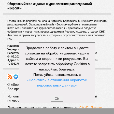
Общероссийское издание журналистских расследований
«Версия»
Газета «Наша версия» основана Артёмом Боровиком в 1998 году как газета
расследований. Официальный сайт «Версия» публикует материалы
штатных и внештатных журналистов газеты и пристально следит за
событиями и новостями, происходящими в России, Украине, странах СНГ,
Америке и других государств, с которыми пересекается внешняя политика
РФ.
Наименование:
Cетевое издание «Версия»
Продолжая работу с сайтом вы даете
Учредитель:
ООО «Версия»,
Главный редактор:
Горевой Р. Г.
согласие на обработку данных нашим
Регистрационный номер Роскомнадзора:
ЭЛ № ФС 77 - 72681 от
04.05.2018 г.
сайтом и сторонними ресурсами. Вы
Адрес электронной почты и телефон редакции:
versia@versia.ru,
можете запретить обработку Cookies в
+74952760348
настройках браузера.
Пожалуйста, ознакомьтесь с
«Политикой в отношении обработки
персональных данных»
© «Версия»
18+
Все права защищены
.
Использование материалов «Версии» без индексируемой
OK
гиперссылки запрещено
Применяются рекомендательные технологии:
СМИ2, Яндекс,
Инфокс