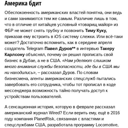
Америка бдит
Обеспокоенность американских властей понятна, они ведь
и сами занимаются тем же самым. Различие лишь в том,
что в отличие от китайцев условный «товарищ майор» из
ФБР не может снять трубку и позвонить
Тиму Куку,
приказав ему встроить в iOS систему слежки. Или всё-таки
может? Достаточно вспомнить, как в середине апреля
создатель Telegram
Павел Дуров**
в интервью
Такеру
Карлсону
объяснял, почему он решил прописать свой
бизнес в Дубае, а не в США.
«Нам уделяют слишком
много внимания службы безопасности, где бы в США мы
ни находились»
, – рассказал Дуров. По словам
бизнесмена, агенты американских спецслужб пытались
завербовать его сотрудника, чтобы тот прописал в коде
мессенджера возможность тайно получать доступ к
устройствам пользователей.
А сенсационная история, которую в феврале рассказал
американский журнал Wired? Если верить ему, ещё в 2016
году компания PlanetRisk, связанная с властями и
спецслужбами США, разработала программу Locomotive,