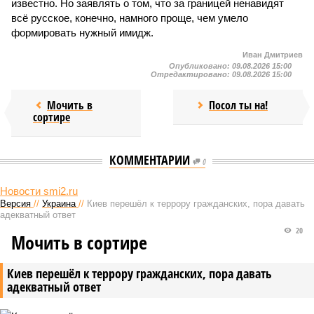
известно. Но заявлять о том, что за границей ненавидят
всё русское, конечно, намного проще, чем умело
формировать нужный имидж.
Иван Дмитриев
Опубликовано:
09.08.2026 15:00
Отредактировано:
09.08.2026 15:00
Мочить в
Посол ты на!
сортире
КОММЕНТАРИИ
0
Новости smi2.ru
Версия
//
Украина
//
Киев перешёл к террору гражданских, пора давать
адекватный ответ
20
Мочить в сортире
Киев перешёл к террору гражданских, пора давать
адекватный ответ