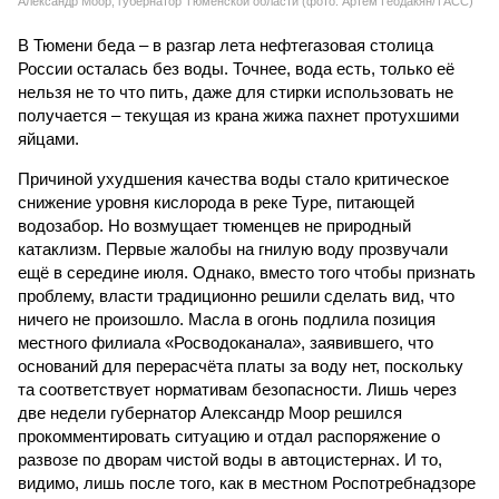
Александр Моор, губернатор Тюменской области (фото: Артем Геодакян/ТАСС)
В Тюмени беда – в разгар лета нефтегазовая столица
России осталась без воды. Точнее, вода есть, только её
нельзя не то что пить, даже для стирки использовать не
получается – текущая из крана жижа пахнет протухшими
яйцами.
Причиной ухудшения качества воды стало критическое
снижение уровня кислорода в реке Туре, питающей
водозабор. Но возмущает тюменцев не природный
катаклизм. Первые жалобы на гнилую воду прозвучали
ещё в середине июля. Однако, вместо того чтобы признать
проблему, власти традиционно решили сделать вид, что
ничего не произошло. Масла в огонь подлила позиция
местного филиала «Росводоканала», заявившего, что
оснований для перерасчёта платы за воду нет, поскольку
та соответствует нормативам безопасности. Лишь через
две недели губернатор Александр Моор решился
прокомментировать ситуацию и отдал распоряжение о
развозе по дворам чистой воды в автоцистернах. И то,
видимо, лишь после того, как в местном Роспотребнадзоре