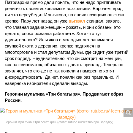
Патриархии прямо дали понять, что не надо притягивать
религию к своим ископаемым воззрениям. Впрочем, вряд
ли это переубедит Ильтякова, на своих позициях он стоит
крепко. Пару лет назад он уже
вызвал
скандал, заявив,
что главная задача женщин – рожать, и они обязаны это
делать, «пока рожалка работает». Хотя что тут
удивительного? Ильтяков с молодых лет занимался
скупкой скота в деревнях, крепко поднялся на
мясоторговле и стал депутатом Думы, где сидит уже третий
срок подряд. Неудивительно, что он смотрит на женщин,
как на свиноматок, обязанных давать приплод. Теперь он
заявляет, что его-де не так поняли и намеренно хотят
дискредитировать. Да нет, поняли как раз правильно. И
наверняка избиратели сделали выводы.
Героини мультика «Три богатыря». Продвигают образ
России.
Героини мультика «Три богатыря» (фото: rutube.ru/Честно про Зарядку)