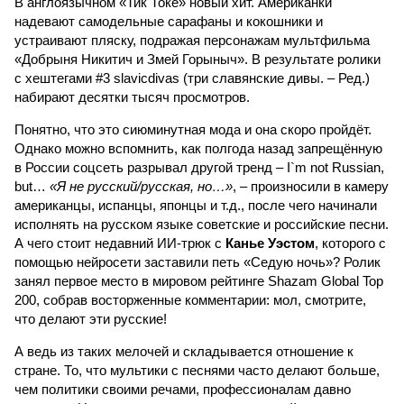
В англоязычном «Тик Токе» новый хит. Американки
надевают самодельные сарафаны и кокошники и
устраивают пляску, подражая персонажам мультфильма
«Добрыня Никитич и Змей Горыныч». В результате ролики
с хештегами #3 slavicdivas (три славянские дивы. – Ред.)
набирают десятки тысяч просмотров.
Понятно, что это сиюминутная мода и она скоро пройдёт.
Однако можно вспомнить, как полгода назад запрещённую
в России соцсеть разрывал другой тренд – I`m not Russian,
but…
«Я не русский/русская, но…»
, – произносили в камеру
американцы, испанцы, японцы и т.д., после чего начинали
исполнять на русском языке советские и российские песни.
А чего стоит недавний ИИ-трюк с
Канье Уэстом
, которого с
помощью нейросети заставили петь «Седую ночь»? Ролик
занял первое место в мировом рейтинге Shazam Global Top
200, собрав восторженные комментарии: мол, смотрите,
что делают эти русские!
А ведь из таких мелочей и складывается отношение к
стране. То, что мультики с песнями часто делают больше,
чем политики своими речами, профессионалам давно