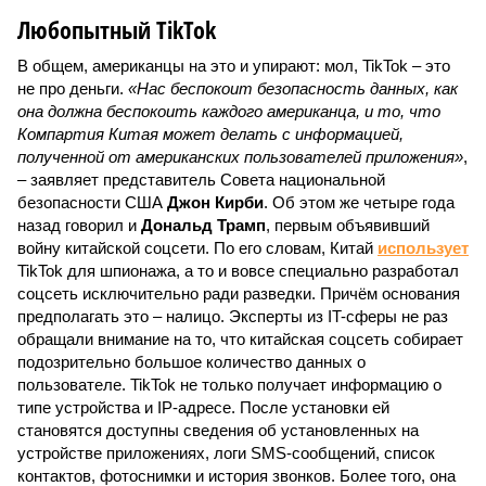
Любопытный TikTok
В общем, американцы на это и упирают: мол, TikTok – это
не про деньги.
«Нас беспокоит безопасность данных, как
она должна беспокоить каждого американца, и то, что
Компартия Китая может делать с информацией,
полученной от американских пользователей приложения»
,
– заявляет представитель Совета национальной
безопасности США
Джон Кирби
. Об этом же четыре года
назад говорил и
Дональд Трамп
, первым объявивший
войну китайской соцсети. По его словам, Китай
использует
TikTok для шпионажа, а то и вовсе специально разработал
соцсеть исключительно ради разведки. Причём основания
предполагать это – налицо. Эксперты из IT-сферы не раз
обращали внимание на то, что китайская соцсеть собирает
подозрительно большое количество данных о
пользователе. TikTok не только получает информацию о
типе устройства и IP-адресе. После установки ей
становятся доступны сведения об установленных на
устройстве приложениях, логи SMS-сообщений, список
контактов, фотоснимки и история звонков. Более того, она