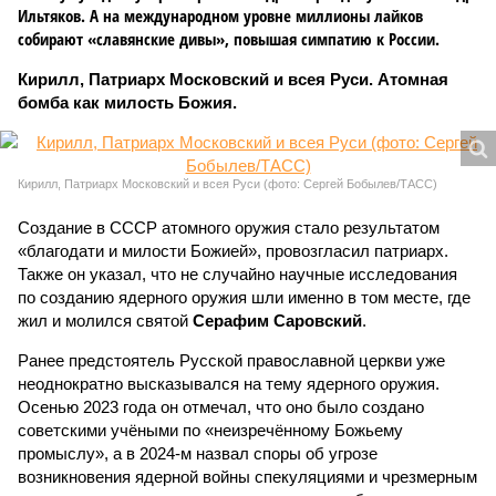
Ильтяков. А на международном уровне миллионы лайков
собирают «славянские дивы», повышая симпатию к России.
Кирилл, Патриарх Московский и всея Руси. Атомная
бомба как милость Божия.
Кирилл, Патриарх Московский и всея Руси (фото: Сергей Бобылев/ТАСС)
Создание в СССР атомного оружия стало результатом
«благодати и милости Божией», провозгласил патриарх.
Также он указал, что не случайно научные исследования
по созданию ядерного оружия шли именно в том месте, где
жил и молился святой
Серафим Саровский
.
Ранее предстоятель Русской православной церкви уже
неоднократно высказывался на тему ядерного оружия.
Осенью 2023 года он отмечал, что оно было создано
советскими учёными по «неизречённому Божьему
промыслу», а в 2024-м назвал споры об угрозе
возникновения ядерной войны спекуляциями и чрезмерным