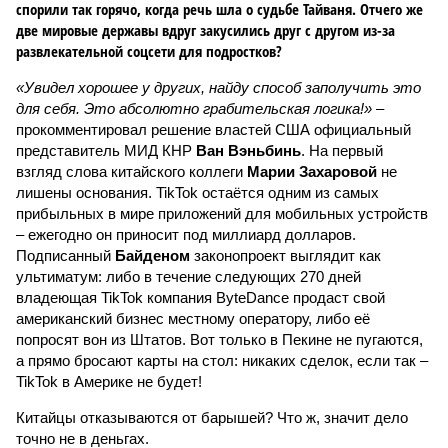
спорили так горячо, когда речь шла о судьбе Тайваня. Отчего же
две мировые державы вдруг закусились друг с другом из-за
развлекательной соцсети для подростков?
«Увидел хорошее у других, найду способ заполучить это
для себя. Это абсолютно грабительская логика!»
–
прокомментировал решение властей США официальный
представитель МИД КНР
Ван Вэньбинь
. На первый
взгляд слова китайского коллеги
Марии Захаровой
не
лишены основания. TikTok остаётся одним из самых
прибыльных в мире приложений для мобильных устройств
– ежегодно он приносит под миллиард долларов.
Подписанный
Байденом
законопроект выглядит как
ультиматум: либо в течение следующих 270 дней
владеющая TikTok компания ByteDance продаст свой
американский бизнес местному оператору, либо её
попросят вон из Штатов. Вот только в Пекине не пугаются,
а прямо бросают карты на стол: никаких сделок, если так –
TikTok в Америке не будет!
Китайцы отказываются от барышей? Что ж, значит дело
точно не в деньгах.