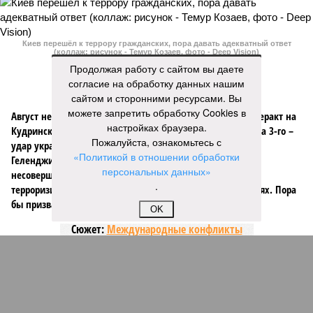
Киев перешёл к террору гражданских, пора давать адекватный ответ
(коллаж: рисунок - Темур Козаев, фото - Deep Vision)
Продолжая работу с сайтом вы даете
согласие на обработку данных нашим
сайтом и сторонними ресурсами. Вы
можете запретить обработку Cookies в
Август не стал ломать мрачной традиции: 1-го числа – теракт на
настройках браузера.
Кудринской площади в Москве с пятерыми погибшими, а 3-го –
Пожалуйста, ознакомьтесь с
удар украинским дроном по отдыхающим на пляже под
«Политикой в отношении обработки
Геленджиком – погибли семеро, из них четверо –
персональных данных»
несовершеннолетние. Киев, проигрывая на поле боя,
.
терроризирует гражданских, отыгрывается на наших детях. Пора
бы призвать террористов к ответу, не так ли?
OK
Сюжет:
Международные конфликты
Генералов в Москве
убивали
, общественников – тоже,
готовили покушения на видных чиновников и журналистов
– всё уже было. В этот раз погибли зять главкома ВКС
Александра Чайко
и один из гостей, 53-летний генерал-