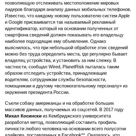
позволяющую отслеживать местоположение мировых
лидеров благодаря анализу данных мобильных телефонов.
Известно, что каждому новому пользователю систем Apple
и Google присваивается так называемый рекламный
идентификатор, который на основании полученных от
смартфона сведений должен показывать его владельцу
наиболее подходящие ему объявления. Однако
выяснилось, что при небольшой обработке этих сведений
можно без труда определить места, где регулярно бывает
владелец устройства, и установить за ним слежку. В
частности, сообщал Wired, PlanetRisk пыталась таким
образом отследить устройства, принадлежащие
водителям, сотрудникам службы безопасности,
помощникам и другому «вспомогательному персоналу» из
окружения президента России.
Съели собаку американцы и на обработке больших
массивов данных, получаемых из соцсетей. В 2017 году
Михал Косински
из Кембриджского университета
разработал метод, позволяющий составить профиль
личности любого человека на основании всего полусотни
«лайков», поставленных в Facebook**. Оказалось, что