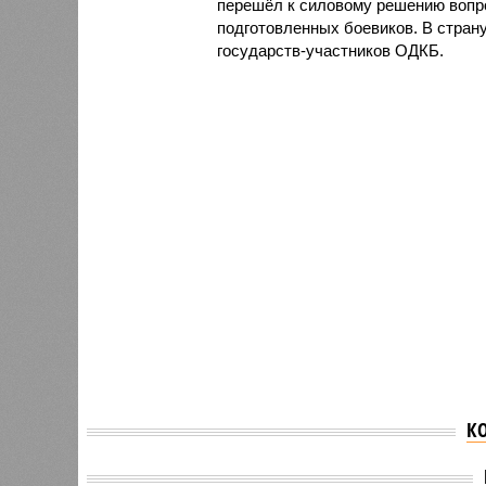
перешёл к силовому решению вопро
подготовленных боевиков. В стран
государств-участников ОДКБ.
К