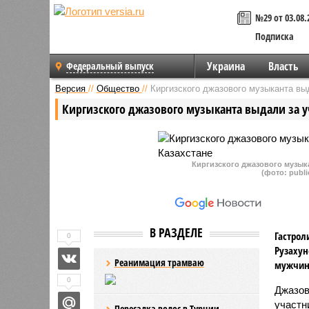
№29 от 03.08.
Подписка
Украина
Власть
Федеральный выпуск
Версия
//
Общество
//
Киргизского джазового музыканта вы
Киргизского джазового музыканта выдали за у
Киргизского джазового музыка
(фото: publ
В РАЗДЕЛЕ
Гастрол
0
Рузахун
Реанимация трамваю
мужчины
0
Джазов
участн
Пересадка волос в Турции