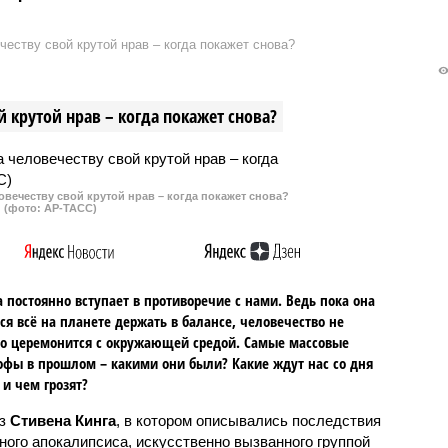
еству свой крутой нрав – когда покажет снова?
 крутой нрав – когда покажет снова?
овечеству свой крутой нрав – когда покажет снова?
(фото: АР-ТАСС)
 постоянно вступает в противоречие с нами. Ведь пока она
ся всё на планете держать в балансе, человечество не
о церемонится с окружающей средой. Самые массовые
офы в прошлом – какими они были? Какие ждут нас со дня
 и чем грозят?
аз
Стивена Кинга
, в котором описывались последствия
ного апокалипсиса, искусственно вызванного группой