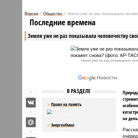
Версия
//
Общество
//
Земля уже не раз показывала человеч
Последние времена
Земля уже не раз показывала человечеству свой
Земля уже не раз показывала чел
В РАЗДЕЛЕ
Природа
0
стремит
Право на память
особенн
катастр
0
на день
Энергообман
Расск
0
очеред