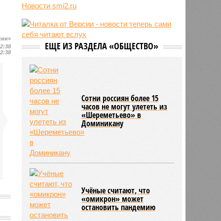
12:05
В Японии опять произошло
Новости smi2.ru
землетрясение
12:03
В Египте безработный мужчина
притворялся судьёй и вымогал
сии»
деньги
ЕЩЕ ИЗ РАЗДЕЛА «ОБЩЕСТВО»
12:38
12:38
11:55
Учёные назвали неожиданный
способ снизить риск развития
диабета
Сотни россиян более 15
часов не могут улететь из
«Шереметьево» в
Доминикану
Учёные считают, что
«омикрон» может
остановить пандемию