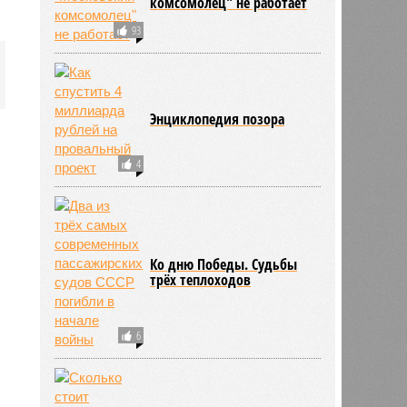
комсомолец" не работает
93
Энциклопедия позора
4
Ко дню Победы. Судьбы
трёх теплоходов
6