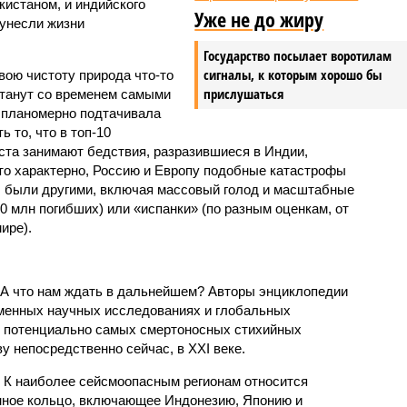
истаном, и индийского
Уже не до жиру
унесли жизни
Государство посылает воротилам
сигналы, к которым хорошо бы
вою чистоту природа что-то
прислушаться
станут со временем самыми
и планомерно подтачивала
 то, что в топ-10
ста занимают бедствия, разразившиеся в Индии,
то характерно, Россию и Европу подобные катастрофы
ды были другими, включая массовый голод и масштабные
 млн погибших) или «испанки» (по разным оценкам, от
ире).
 А что нам ждать в дальнейшем? Авторы энциклопедии
еменных научных исследованиях и глобальных
к потенциально самых смертоносных стихийных
 непосредственно сейчас, в XXI веке.
 К наиболее сейсмоопасным регионам относится
нное кольцо, включающее Индонезию, Японию и