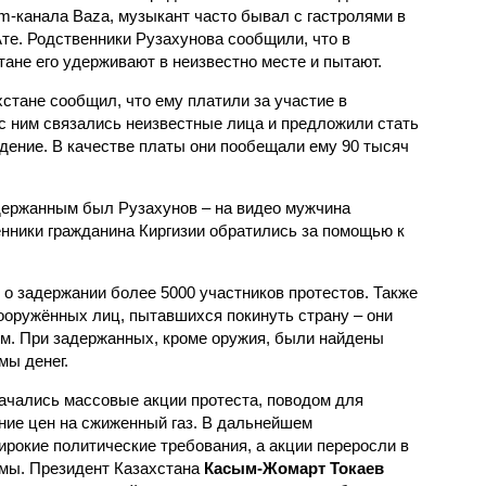
am-канала Baza, музыкант часто бывал с гастролями в
те. Родственники Рузахунова сообщили, что в
тане его удерживают в неизвестно месте и пытают.
стане сообщил, что ему платили за участие в
с ним связались неизвестные лица и предложили стать
дение. В качестве платы они пообещали ему 90 тысяч
держанным был Рузахунов – на видео мужчина
нники гражданина Киргизии обратились за помощью к
о задержании более 5000 участников протестов. Также
вооружённых лиц, пытавшихся покинуть страну – они
м. При задержанных, кроме оружия, были найдены
мы денег.
начались массовые акции протеста, поводом для
ние цен на сжиженный газ. В дальнейшем
рокие политические требования, а акции переросли в
омы. Президент Казахстана
Касым-Жомарт Токаев