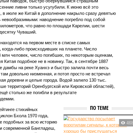
валый паводок, быстро обернувшийся страшным
енние ливни только усугубили. К июню всё это
, в июле же Китай в дополнение накрыло сразу девятью
 невообразимыми: наводнение погребло под собой
километров, что равно по площади Карелии, шести
десятку Чуваший.
 находятся на первом месте в списке самых
 когда-либо происходивших на планете. Число
3 млн человек, число погибших, по некоторым оценкам,
 Китая подобное не в новинку. Так, в сентябре 1887
е дамбы на реке Хуанхэ и быстро залила почти весь
 там довольно низменная, и потоп просто не встречал
жая деревни и целые города. Водой залило 130 тыс.
ьше территорий Оренбургской или Кировской областей),
 ещё столько же погибли в результате
ндемии.
ПО ТЕМЕ
ейтинге стихийных
иклон Бхола 1970 года,
 подобных за всю историю
480
и современной Бангладеш,