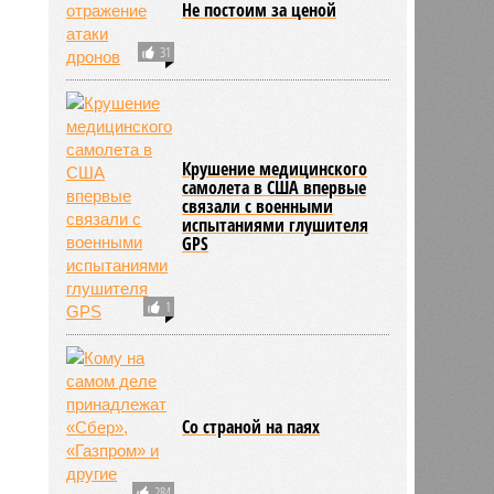
Не постоим за ценой
31
Крушение медицинского
самолета в США впервые
связали с военными
испытаниями глушителя
GPS
1
Со страной на паях
284