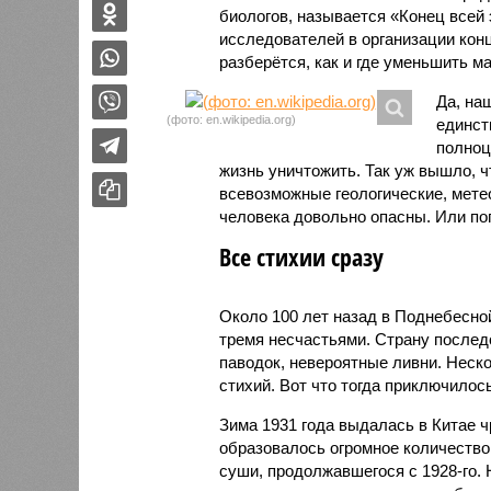
биологов, называется «Конец всей
исследователей в организации кон
разберётся, как и где уменьшить 
Да, на
(фото: en.wikipedia.org)
единст
полноц
жизнь уничтожить. Так уж вышло, 
всевозможные геологические, мете
человека довольно опасны. Или по
Все стихии сразу
Около 100 лет назад в Поднебесно
тремя несчастьями. Страну послед
паводок, невероятные ливни. Неск
стихий. Вот что тогда приключилось
Зима 1931 года выдалась в Китае 
образовалось огромное количество
суши, продолжавшегося с 1928-го. 