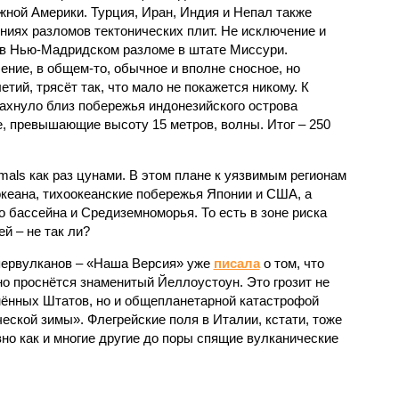
ной Америки. Турция, Иран, Индия и Непал также
ниях разломов тектонических плит. Не исключение и
 в Нью-Мадридском разломе в штате Миссури.
ние, в общем-то, обычное и вполне сносное, но
етий, трясёт так, что мало не покажется никому. К
бахнуло близ побережья индонезийского острова
, превышающие высоту 15 метров, волны. Итог – 250
imals как раз цунами. В этом плане к уязвимым регионам
кеана, тихо­океанские побережья Японии и США, а
 бассейна и Средиземноморья. То есть в зоне риска
й – не так ли?
первулканов – «Наша Версия» уже
писала
о том, что
но проснётся знаменитый Йеллоустоун. Это грозит не
нённых Штатов, но и общепланетарной катастрофой
еской зимы». Флегрейские поля в Италии, кстати, тоже
вно как и многие другие до поры спящие вулканические