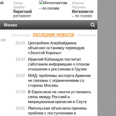
Тимур
Марина
Шафир
Ярдаева
Пиратский
Интеллектом
регламент
– по голове
Москва
ПОСЛЕДНИЕ НОВОСТИ
2239
20:10
Центробанк Азербайджана
объяснил остановку переводов
«Золотой Короны»
18:34
Ираклий Кобахидзе посчитал
саботажем информацию о плохом
отношении к россиянам в Грузии
18:02
МИД: проблемы экспорта Армении
не связаны с ограничениями со
стороны Москвы
17:14
В Евросоюзе не смогли установить
связь между Россией и
миграционным кризисом в Сеуте
16:01
Ямпольская объяснила причины
проблем с поступлением в