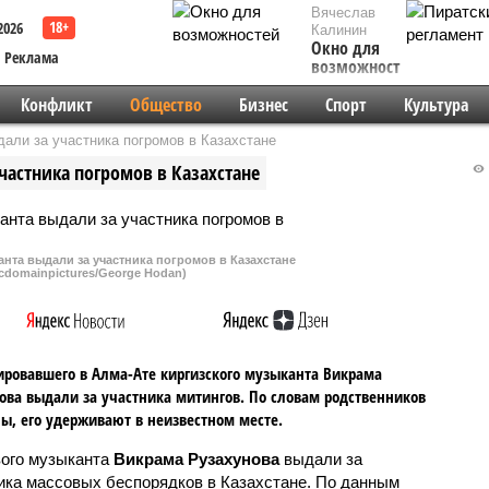
Вячеслав
2026
Калинин
Окно для
Реклама
возможностей
Конфликт
Общество
Бизнес
Спорт
Культура
дали за участника погромов в Казахстане
частника погромов в Казахстане
нта выдали за участника погромов в Казахстане
icdomainpictures/George Hodan)
ировавшего в Алма-Ате киргизского музыканта Викрама
ова выдали за участника митингов. По словам родственников
, его удерживают в неизвестном месте.
ого музыканта
Викрама Рузахунова
выдали за
ика массовых беспорядков в Казахстане. По данным