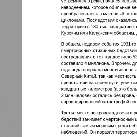
устремился в реки, начался небы
наводнением, которое обильные вес
преобразовалось в массовый потоп
циклонами. Последствия оказались
территорию в 180 тыс. квадратных 
Курским или Калужским областям, 
В общем, недаром события 1931-го
смертоносных стихийных бедствий,
пострадавших в тот год достигло 5
составило 4 миллиона. Впрочем, для
года вода прорвала многочисленны
Северный Китай, так как местность
препятствий на своём пути, уничто
квадратных километров (а это бол
2 млн человек остались без крова,
спровоцированной катастрофой па
Третье место по кровожадности в р
бедствий занимает смертоносный ц
ставший самым мощным среди себе
наблюдений. Он поразил территори