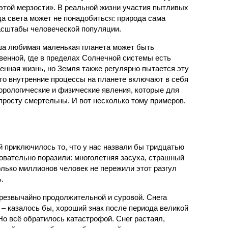
 этой мерзости». В реальной жизни участия пытливых
ца света может не понадобиться: природа сама
масштабы человеческой популяции.
ша любимая маленькая планета может быть
венной, где в пределах Солнечной системы есть
енная жизнь, но Земля также регулярно пытается эту
что внутренние процессы на планете включают в себя
орологические и физические явления, которые для
просту смертельны. И вот несколько тому примеров.
й приключилось то, что у нас назвали бы тридцатью
овательно поразили: многолетняя засуха, страшный
олько миллионов человек не пережили этот разгул
.
чрезвычайно продолжительной и суровой. Снега
 – казалось бы, хороший знак после периода великой
Но всё обратилось катастрофой. Снег растаял,