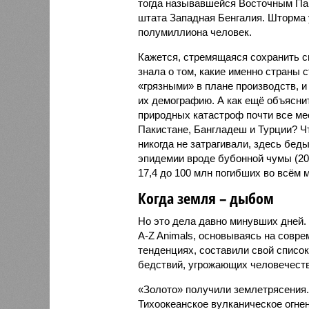
тогда называвшейся Восточным Пак
штата Западная Бенгалия. Шторма 
полумиллиона человек.
Кажется, стремящаяся сохранить с
знала о том, какие именно страны 
«грязными» в плане производств, 
их демографию. А как ещё объяснить
природных катастроф почти все ме
Пакистане, Бангладеш и Турции? Ч
никогда не затрагивали, здесь бе
эпидемии вроде бубонной чумы (200
17,4 до 100 млн погибших во всём м
Когда земля – дыбом
Но это дела давно минувших дней.
A-Z Animals, основываясь на совр
тенденциях, составили свой списо
бедствий, угрожающих человечеству
«Золото» получили землетрясения.
Тихоокеанское вулканическое огне