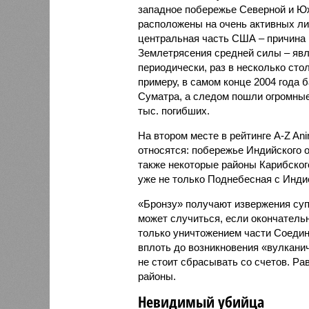
западное побережье Северной и Юж
расположены на очень активных ли
центральная часть США – причина
Землетрясения средней силы – явле
периодически, раз в несколько стол
примеру, в самом конце 2004 года 
Суматра, а следом пошли огромные
тыс. погибших.
На втором месте в рейтинге A-Z An
относятся: побережье Индийского о
также некоторые районы Карибского
уже не только Поднебесная с Индие
«Бронзу» получают извержения су
может случиться, если окончатель
только уничтожением части Соеди
вплоть до возникновения «вулканич
не стоит сбрасывать со счетов. Ра
районы.
Невидимый убийца