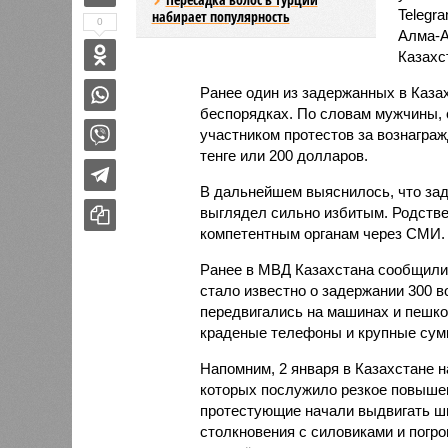
Telegr
набирает популярность
0
Алма-А
Казахс
Ранее один из задержанных в Казах
беспорядках. По словам мужчины, 
участником протестов за вознаграж
тенге или 200 долларов.
В дальнейшем выяснилось, что за
выглядел сильно избитым. Родстве
компетентным органам через СМИ.
Ранее в МВД Казахстана сообщили 
стало известно о задержании 300 
передвигались на машинах и пешко
краденые телефоны и крупные сум
Напомним, 2 января в Казахстане 
которых послужило резкое повыше
протестующие начали выдвигать ши
столкновения с силовиками и погр