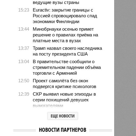
ведущие вузы страны
15:23
Euractiv: закрытие границы с
Россией спровоцировало спад
экономики Финляндии
13:44
Минобрнауки осенью примет
решение о правилах приёма на
платные места в вузах
13:37
Трамп назвал своего наследника
на посту президента США
13:04
В правительстве сообщили о
стремительном падении объёма
торговли с Арменией
12:50
Проект самолёта без окон
подвергся критике психологов
12:39
СКР выявил новые эпизоды в
серии похищений девушек
вымогателями
12:34
Хуснуллин заявил о
ЕЩЕ НОВОСТИ
необходимости проработки ж/д
выхода России к Индийскому
НОВОСТИ ПАРТНЕРОВ
океану