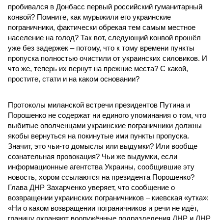
пробивался в Донбасс первый российский гуманитарный
конвой? Помните, как мурыжили его украинские
пограничники, фактически обрекая тем самым местное
население на голод? Так вот, следующий конвой прошёл
уже без задержек – потому, что к тому времени пункты
пропуска полностью очистили от украинских силовиков. И
что же, теперь их вернут на прежние места? С какой,
простите, стати и на каком основании?
Протоколы миланской встречи президентов Путина и
Порошенко не содержат ни единого упоминания о том, что
выбитые ополченцами украинские пограничники должны
якобы вернуться на покинутые ими пункты пропуска.
Значит, это чьи-то домыслы или выдумки? Или вообще
сознательная провокация? Чьи же выдумки, если
информационные агентства Украины, сообщившие эту
новость, хором ссылаются на президента Порошенко?
Глава ДНР Захарченко уверяет, что сообщение о
возвращении украинских пограничников – киевская «утка»:
«Ни о каком возвращении пограничников и речи не идёт,
границу охраняют вооружённые подразделения ДНР и ЛНР,