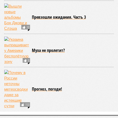
исполнять на русском языке советские и российские песни.
А чего стоит недавний ИИ-трюк с
Канье Уэстом
, которого с
помощью нейросети заставили петь «Седую ночь»? Ролик
занял первое место в мировом рейтинге Shazam Global Top
200, собрав восторженные комментарии: мол, смотрите,
что делают эти русские!
А ведь из таких мелочей и складывается отношение к
стране. То, что мультики с песнями часто делают больше,
чем политики своими речами, профессионалам давно
известно. Но заявлять о том, что за границей ненавидят
всё русское, конечно, намного проще, чем умело
формировать нужный имидж.
Иван Дмитриев
Опубликовано:
09.08.2026 15:00
Отредактировано:
09.08.2026 15:00
Мочить в
Сплошная
сортире
китайШИНА
КОММЕНТАРИИ
0