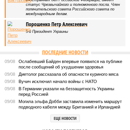
По итогам минувшей недели очки набирают мэр Москвы
Сергей Собянин и патриарх Кирилл
По итогам минувшей недели очки набирают мэр Москвы Сергей Собянин
и патриарх Кирилл
В минус уходят губернатор Александр Моор и депутат Александр
Ильтяков. А на международном уровне миллионы лайков
собирают «славянские дивы», повышая симпатию к России.
Кирилл, Патриарх Московский и всея Руси. Атомная
бомба как милость Божия.
Кирилл, Патриарх Московский и всея Руси (фото: Сергей Бобылев/ТАСС)
Создание в СССР атомного оружия стало результатом
«благодати и милости Божией», провозгласил патриарх.