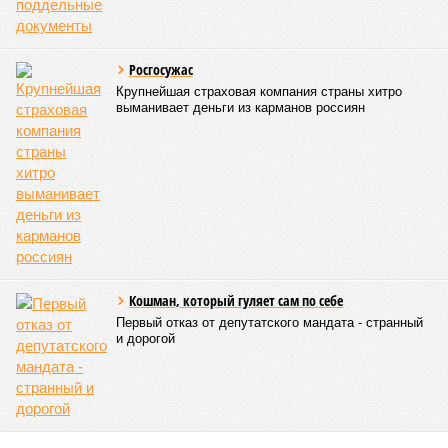
ещё в середине июля. Однако, вместо того чтобы признать
проблему, власти традиционно решили сделать вид, что
ничего не произошло. Масла в огонь подлила позиция
местного филиала «Росводоканала», заявившего, что
оснований для перерасчёта платы за воду нет, поскольку
та соответствует нормативам безопасности. Лишь через
две недели губернатор Александр Моор решился
прокомментировать ситуацию и отдал распоряжение о
развозе по дворам чистой воды в автоцистернах. И то,
видимо, лишь после того, как в местном Роспотребнадзоре
ему объяснили: дескать, если так пойдёт дальше, в городе
начнутся эпидемии и тогда уже отвечать перед Москвой
придётся всерьёз. В результате пошли слухи, что Моор
досиживает в своём кресле последние недели – после
выборов ему найдут замену. Если так, то плакать по нему в
Тюмени будут вряд ли.
Александр Ильтяков, депутат Госдумы («Единая
Россия). Женщина – друг человека!