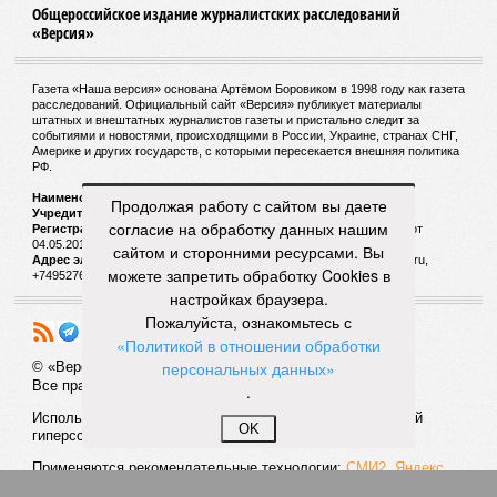
Новости smi2.ru
ДОСЬЕ
Лавров Сергей Викторович
Государственный деятель Российской Федерации,
член Совета Безопасности. Глава Министерства
иностранных дел Российской Федерации, имеет
статус Чрезвычайного и полномочного посла. Член
Продолжая работу с сайтом вы даете
попечительского совета Российского совета по
международным делам.
согласие на обработку данных нашим
сайтом и сторонними ресурсами. Вы
Порошенко Петр Алексеевич
можете запретить обработку Cookies в
5-й Президент Украины
настройках браузера.
Пожалуйста, ознакомьтесь с
«Политикой в отношении обработки
персональных данных»
ПОСЛЕДНИЕ НОВОСТИ
.
09/08
Ослабевший Байден впервые появился на публике
после сообщений об ухудшении здоровья
OK
09/08
Диетолог рассказала об опасности куриного мяса
09/08
Вучич исключил начало войны с НАТО