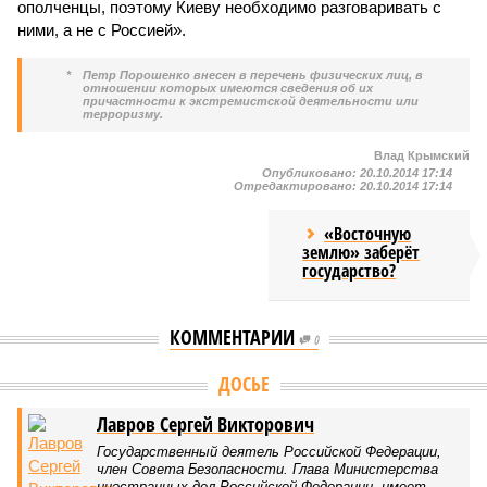
ополченцы, поэтому Киеву необходимо разговаривать с
ними, а не с Россией».
*
Петр Порошенко внесен в перечень физических лиц, в
отношении которых имеются сведения об их
причастности к экстремистской деятельности или
терроризму.
Влад Крымский
Опубликовано:
20.10.2014 17:14
Отредактировано:
20.10.2014 17:14
«Восточную
землю» заберёт
государство?
КОММЕНТАРИИ
0
Версия
//
Власть
//
По итогам минувшей недели очки набирают мэр
Москвы Сергей Собянин и патриарх Кирилл
212
Персоны недели: атомная бомба