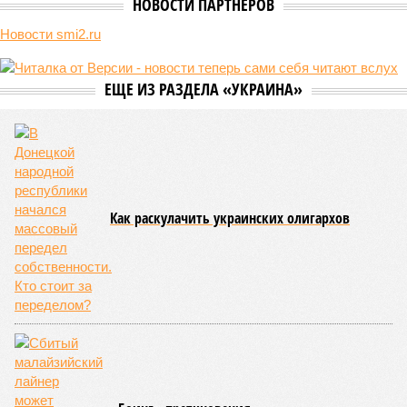
Также он указал, что не случайно научные исследования
по созданию ядерного оружия шли именно в том месте, где
жил и молился святой
Серафим Саровский
.
Ранее предстоятель Русской православной церкви уже
неоднократно высказывался на тему ядерного оружия.
Осенью 2023 года он отмечал, что оно было создано
советскими учёными по «неизречённому Божьему
промыслу», а в 2024-м назвал споры об угрозе
возникновения ядерной войны спекуляциями и чрезмерным
алармизмом, подчеркнув, что христиане не боятся конца
света.
Злопыхатели ёрничают: мол, а американцам, которые
создали бомбу первыми, её тоже Бог послал? Да и
Священный синод в 1986 году предупреждал об опасности
применения ядерного оружия. Но они не понимают того, что
понимает патриарх: времена изменились, перед
государством стоят новые задачи, для чего требуется
стойкое единение в умах, а в чём же ещё задача церкви,
как не укреплять мятущиеся души?