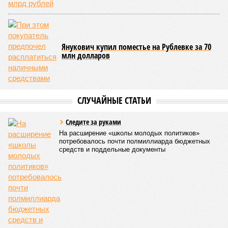
собственном опыте знает, что такое строить и развивать,
каких сил это требует, и как легко сломать то, что
создавалось годами. И как сложно потом будет это
восстанавливать.
Александр Моор, губернатор Тюменской области.
Готовится к отставке?
Александр Моор, губернатор Тюменской области (фото: Артем Геодакян/ТАСС)
В Тюмени беда – в разгар лета нефтегазовая столица
России осталась без воды. Точнее, вода есть, только её
нельзя не то что пить, даже для стирки использовать не
получается – текущая из крана жижа пахнет протухшими
яйцами.
Причиной ухудшения качества воды стало критическое
снижение уровня кислорода в реке Туре, питающей
водозабор. Но возмущает тюменцев не природный
катаклизм. Первые жалобы на гнилую воду прозвучали