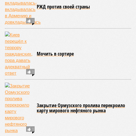
заявляет, что его-де не так поняли и намеренно хотят
дискредитировать. Да нет, поняли как раз правильно. И
наверняка избиратели сделали выводы.
Героини мультика «Три богатыря». Продвигают образ
России.
Героини мультика «Три богатыря» (фото: rutube.ru/Честно про Зарядку)
В англоязычном «Тик Токе» новый хит. Американки
надевают самодельные сарафаны и кокошники и
устраивают пляску, подражая персонажам мультфильма
«Добрыня Никитич и Змей Горыныч». В результате ролики
с хештегами #3 slavicdivas (три славянские дивы. – Ред.)
набирают десятки тысяч просмотров.
Понятно, что это сиюминутная мода и она скоро пройдёт.
Однако можно вспомнить, как полгода назад запрещённую
в России соцсеть разрывал другой тренд – I`m not Russian,
but…
«Я не русский/русская, но…»
, – произносили в камеру
американцы, испанцы, японцы и т.д., после чего начинали