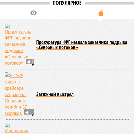
Александр Ильтяков, депутат Госдумы («Единая Россия) (фото: Дмитрий
Духанин/Коммерсантъ)
Женщины не являются полноценными людьми – с таким
тезисом выступил представляющий в парламенте
Курганскую область Александр Ильтяков. Объяснил он это
просто: мол, Бог создал жену для Адама из его ребра, а
потому, выходит, они являются дефективной версией
мужчин.
Слова Ильтякова вызвали замешательство даже в РПЦ – в
Патриархии прямо дали понять, что не надо притягивать
религию к своим ископаемым воззрениям. Впрочем, вряд
ли это переубедит Ильтякова, на своих позициях он стоит
крепко. Пару лет назад он уже
вызвал
скандал, заявив,
что главная задача женщин – рожать, и они обязаны это
делать, «пока рожалка работает». Хотя что тут
удивительного? Ильтяков с молодых лет занимался
скупкой скота в деревнях, крепко поднялся на
мясоторговле и стал депутатом Думы, где сидит уже третий
срок подряд. Неудивительно, что он смотрит на женщин,
как на свиноматок, обязанных давать приплод. Теперь он