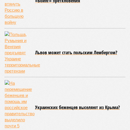
Сергей Собянин, мэр Москвы. Призывает к разуму.
Сергей Собянин, мэр Москвы (фото: Алексей Филиппов/РИА Новости)
Столичный градоначальник стал главным спикером
минувшей недели, выступив с поразившим многих спичем.
Как отметил Собянин, предложения перевести экономику
на военные рельсы выдвигают люди, которые вообще не
понимают, что такое экономика. А любая попытка
экономической мобилизации приведёт, по его мнению, к
убийству страны.
Теперь политологи гадают, что именно могло стать
причиной столь неоднозначного заявления.
«Прежде мэр
Москвы федеральную повестку обычно не
комментировал – видимо, произошли какие-то
перемены?»
– полагают одни.
«Таким образом он решил
поддержать рейтинги «Единой России», одним из лидеров
предвыборного списка которой является»,
– заключают
другие. Хотя, возможно, ответ проще. Собянин на