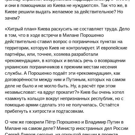
и они в помощниках из Киева не нуждаются». Так что же, в
Киеве решили выдать желаемое за действительное? Но
зачем?
«Хитрый план» Киева раскусить не составляет труда. Дело
в том, что в ходе встречи в Милане Порошенко
действительно ставил вопрос о пограничных пунктах на
территории, которую Киев не контролирует. И европейские
партнёры, или, точнее, хозяева разработали
«рекомендации», в которых и велась речь о возвращении
украинских пограничников к прежним местам несения
службы. А Порошенко подаёт эти «рекомендации», как
договорённости между ним и Путиным, которых на самом
деле не было и не могло быть. Ну, а расчёт при этом
незамысловат: «а вдруг прокатит?» Киев бы очень хотел
«замкнуть кольцо» вокруг непризнанных республик, но с
помощью армии сделать это не получилась. Остаётся
прибегнуть к хитрости и подтасовкам.
О чем же говорили Пётр Порошенко и Владимир Путин в
Милане на самом деле? Министр иностранных дел России
Сергей Лавров сегодня, на открытой лекции в проекте