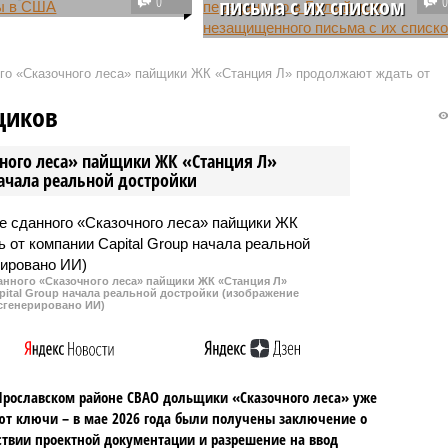
0
письма с их списком
ский лидер Дональд
ишёл в ярость из-за
ЦРУ США по запросу Белого
 в Европейском союзе
дома передало в Управление
ого «Сказочного леса» пайщики ЖК «Станция Л» продолжают ждать от
ли главу Украины
кадровой службы правительств
а Зеленского после их
страны незасекреченный список
щиков
кой перепалки в
сотрудников, нанятых за
не.
последние два года. Это
чного леса» пайщики ЖК «Станция Л»
действие было выполнено в
начала реальной достройки
рамках указа бывшего
президента Дональда Трампа,
направленного на сокращение
численности федеральных
государственных служащих.
данного «Сказочного леса» пайщики ЖК «Станция Л»
ital Group начала реальной достройки (изображение
сгенерировано ИИ)
Ярославском районе СВАО дольщики «Сказочного леса» уже
т ключи – в мае 2026 года были получены заключение о
ствии проектной документации и разрешение на ввод