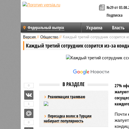
№29 от 03.08.
Подписка
Украина
Власть
Федеральный выпуск
Версия
//
Общество
//
Каждый третий сотрудник ссорится и
Каждый третий сотрудник ссорится из-за конд
В РАЗДЕЛЕ
27% офи
0
жалуютс
Реанимация трамваю
сосущес
каждого
1
Почти 
Пересадка волос в Турции
жалует
набирает популярность
0
кондиц