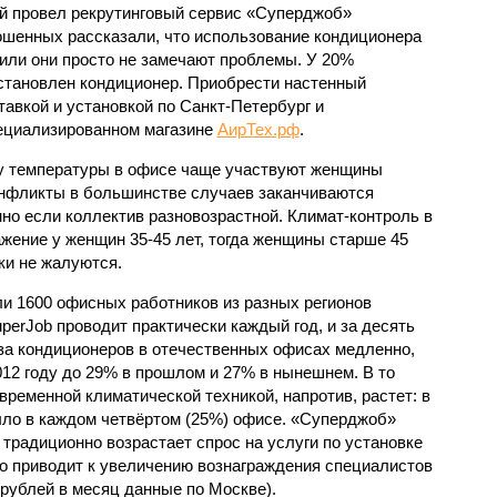
й провел рекрутинговый сервис «Суперджоб»
рошенных рассказали, что использование кондиционера
 или они просто не замечают проблемы. У 20%
установлен кондиционер. Приобрести настенный
тавкой и установкой по Санкт-Петербург и
пециализированном магазине
АирТех.рф
.
ду температуры в офисе чаще участвуют женщины
конфликты в большинстве случаев заканчиваются
нно если коллектив разновозрастной. Климат-контроль в
жение у женщин 35-45 лет, тогда женщины старше 45
ки не жалуются.
и 1600 офисных работников из разных регионов
erJob проводит практически каждый год, и за десять
-за кондиционеров в отечественных офисах медленно,
012 году до 29% в прошлом и 27% в нынешнем. В то
ременной климатической техникой, напротив, растет: в
ло в каждом четвёртом (25%) офисе. «Суперджоб»
я традиционно возрастает спрос на услуги по установке
о приводит к увеличению вознаграждения специалистов
 рублей в месяц данные по Москве).