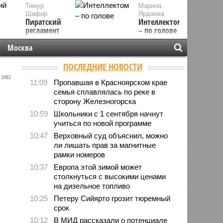
Тимур
Марина
Шафир
Ярдаева
Пиратский
Интеллектом
регламент
– по голове
Москва
ПОСЛЕДНИЕ НОВОСТИ
2082
11:09
Пропавшая в Красноярском крае
семья сплавлялась по реке в
сторону Железногорска
10:59
Школьники с 1 сентября начнут
учиться по новой программе
10:47
Верховный суд объяснил, можно
ли лишать прав за магнитные
рамки номеров
10:37
Европа этой зимой может
столкнуться с высокими ценами
на дизельное топливо
10:25
Петеру Сийярто грозит тюремный
срок
10:12
В МИД рассказали о потенциале