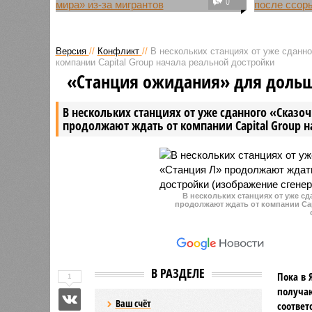
0
Президент США Дональд Трамп
Американ
заявил, что Европа рискует
Трамп пр
превратиться в «страну третьего
того, что
Версия
//
Конфликт
//
В нескольких станциях от уже сданн
мира» из-за приема
поддержа
компании Capital Group начала реальной достройки
«преступников из стран третьего
Владимир
«Станция ожидания» для доль
мира». Сам он проводит в стране
февральс
жесткую антимиграционную
Вашингто
В нескольких станциях от уже сданного «Сказо
политику.
продолжают ждать от компании Capital Group 
В нескольких станциях от уже с
продолжают ждать от компании Cap
В РАЗДЕЛЕ
Пока в 
1
получаю
Ваш счёт
соответ