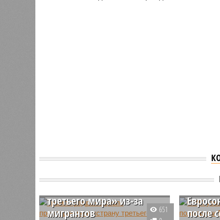
К
Трамп предрек Европе
СМИ уз
превращение в «страну
Трампа
третьего мира» из-за
Евросо
651
мигрантов
после 