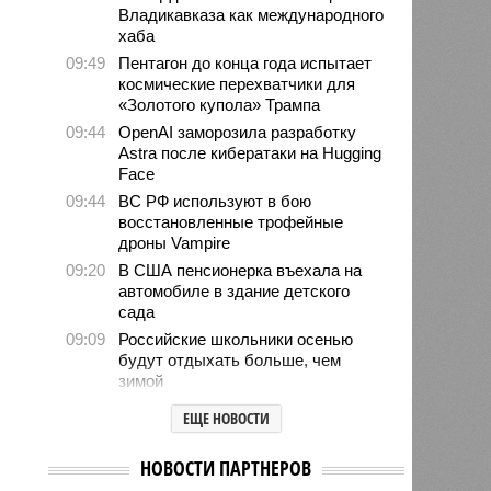
Владикавказа как международного
хаба
09:49
Пентагон до конца года испытает
космические перехватчики для
«Золотого купола» Трампа
09:44
OpenAI заморозила разработку
Astra после кибератаки на Hugging
Face
09:44
ВС РФ используют в бою
восстановленные трофейные
дроны Vampire
09:20
В США пенсионерка въехала на
автомобиле в здание детского
сада
09:09
Российские школьники осенью
будут отдыхать больше, чем
зимой
08:49
Финский МИД не удалил
ЕЩЕ НОВОСТИ
рекомендации для граждан,
воюющих за ВСУ
НОВОСТИ ПАРТНЕРОВ
08:44
США занимаются поисками