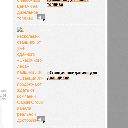
топливо
1
«Станция ожидания» для
дольщиков
ьхин
11:09
11:09
1