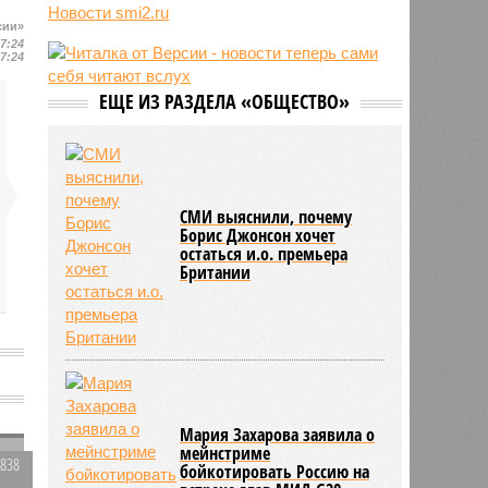
лидера на Кубе по
Новости smi2.ru
венесуэльскому сценарию
сии»
07:24
07/08
Экс-президент Финляндии
07:24
отказался признать Россию
угрозой для Европы
ЕЩЕ ИЗ РАЗДЕЛА «ОБЩЕСТВО»
07/08
В Сербии испугались визита
Зеленского в Белград и назвали
его «местью Евросоюза»
СМИ выяснили, почему
Борис Джонсон хочет
остаться и.о. премьера
Британии
Мария Захарова заявила о
мейнстриме
1838
бойкотировать Россию на