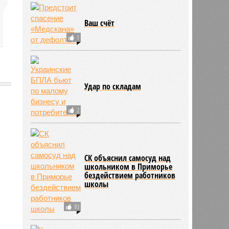
Ваш счёт
1
Удар по складам
2
793
СК объяснил самосуд над
школьником в Приморье
бездействием работников
школы
93