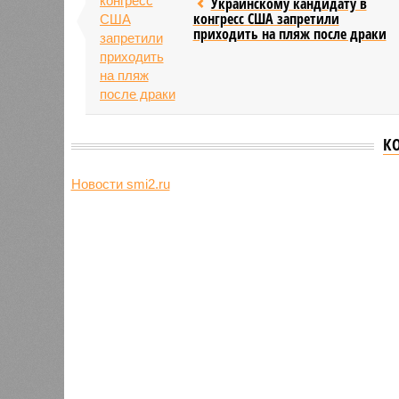
Украинскому кандидату в
конгресс США запретили
приходить на пляж после драки
К
Новости smi2.ru
Версия
//
Общество
//
Земля уже не раз показывала человеч
Последние времена
Земля уже не раз показывала человечеству свой
Земля уже не раз показывала чел