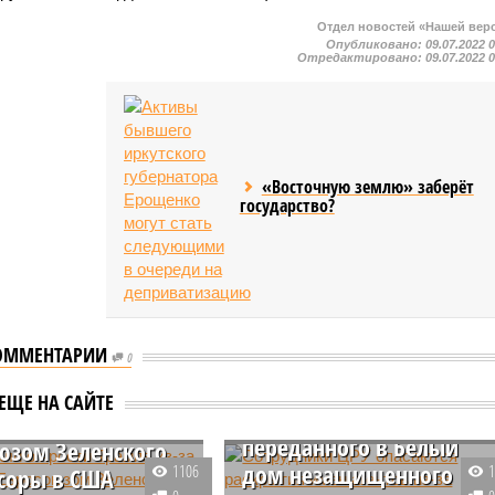
Отдел новостей «Нашей вер
Опубликовано:
09.07.2022 
Отредактировано:
09.07.2022 
«Восточную землю» заберёт
государство?
ОММЕНТАРИИ
Сотрудники ЦРУ
0
опасаются раскрытия
нали о ярости
ЕЩЕ НА САЙТЕ
имен агентов из-за
 из-за поддержки
переданного в Белый
юзом Зеленского
дом незащищенного
1106
ссоры в США