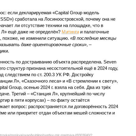
с: если декларируемая «Capital Group модель
SSD») сработала на Лосиноостровской, почему она не
ачает ли отсутствие техники на площадке, что в
и Л» ещё даже не определён?
Митинги
и палаточные
х, похоже, не изменили ситуацию.
«В последние месяцы
называть даже ориентировочные сроки»
, –
ики.
нность по достраиванию объекта распределена. Seven
его структур признана несостоятельной ещё в 2024 году,
 следствием по ст. 200.3 УК РФ. Достройку
нции Л», «Сказочного леса» и «В стремлении к свету»,
tal Group, осенью 2024 г. взяла на себя. Два из трёх
даче. Третий – «Станция Л», крупнейший по числу
тир в пяти корпусах) – по факту остаётся
кает вопрос: распространяется ли договорённость 2024
ёме или приоритет отдан объектам мешей сложности и
troyka/moskva/uvao/lyublino/svetlyy-mir-stantsiya-l/9303640/?