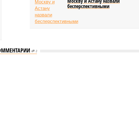
Москву и Астану назвали
бесперспективными
ОММЕНТАРИИ
0
еству свой крутой нрав – когда покажет снова?
 крутой нрав – когда покажет снова?
овечеству свой крутой нрав – когда покажет снова?
(фото: АР-ТАСС)