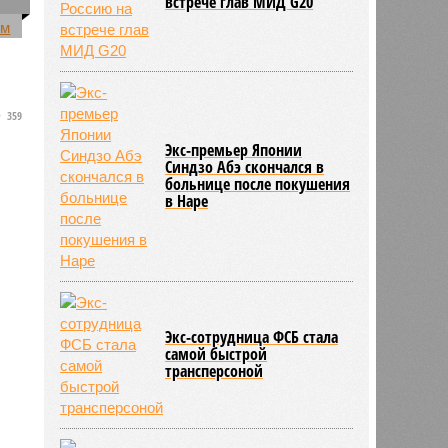
0
встрече глав МИД G20
а
359
Экс-премьер Японии
Синдзо Абэ скончался в
больнице после покушения
в Наре
Экс-сотрудница ФСБ стала
самой быстрой
трансперсоной