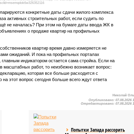
sclid=msemqdok6w326352116
екларируются конкретные даты сдачи жилого комплекса
фаза активных строительных работ, если судить по
ещё не началась? При этом на бумаге даты ввода ЖК в
объявлениях о продаже квартир на профильных
собственников квартир время давно измеряется не
ами ожиданий. И пока на профильных порталах
 главным индикатором остается сама стройка. Если на
в масштабных работ, то неизбежно возникает вопрос:
 декларацию, которая все больше расходится с
на этот вопрос сегодня больше всего ждут ответа
Николай Ол
Опубликовано:
07.08.2026 
Отредактировано:
07.08.2026 
Попытки Запада рассорить