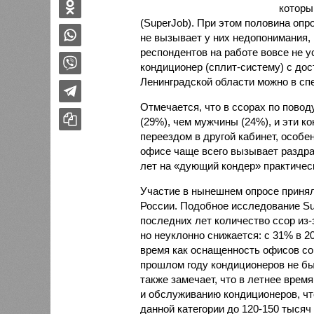
которы
(SuperJob). При этом половина оп
не вызывает у них недопонимания,
респондентов на работе вовсе не 
кондиционер (сплит-систему) с дос
Ленинградской области можно в с
Отмечается, что в ссорах по пово
(29%), чем мужчины (24%), и эти 
переездом в другой кабинет, особе
офисе чаще всего вызывает раздра
лет на «дующий кондер» практичес
Участие в нынешнем опросе принял
России. Подобное исследование Sup
последних лет количество ссор из
но неуклонно снижается: с 31% в 2
время как оснащенность офисов сов
прошлом году кондиционеров не бы
также замечает, что в летнее врем
и обслуживанию кондиционеров, чт
данной категории до 120-150 тысяч