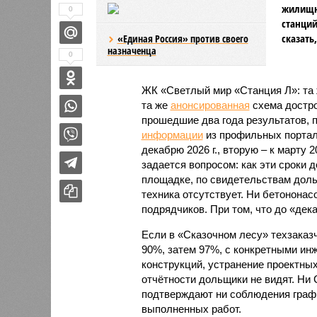
жилищно
0
станций
сказать
«Единая Россия» против своего
назначенца
0
ЖК «Светлый мир «Станция Л»: та 
та же
анонсированная
схема дострой
прошедшие два года результатов, п
информации
из профильных портал
декабрю 2026 г., вторую – к марту 2
задается вопросом: как эти сроки
площадке, по свидетельствам доль
техника отсутствует. Ни бетононас
подрядчиков. При том, что до «дек
Если в «Сказочном лесу» техзаказч
90%, затем 97%, с конкретными и
конструкций, устранение проектных
отчётности дольщики не видят. Ни C
подтверждают ни соблюдения графи
выполненных работ.