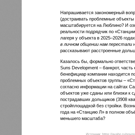
Напрашивается закономерный вопро
(достраивать проблемные объекты 
масштабируется на Люблино? И озн
реальности подрядчик по «Станци
лагеря у объекта в 2025–2026 года
в личном общении нам перестали 
рассказывают расстроенные дольщ
Казалось бы, формально ответстве
Suns Development – банкрот, часть 
бенефициар компании находится под
проблемных объектов группы – «Ста
согласно информации на сайтах Capi
объектов уже сданы или близки к с
пострадавших дольщиков (3908 квар
стройплощадкой без стройки. Возни
года на «Станцию Л» в полном объ
меньшего масштаба?
Источник: https://avaho.ru/novos