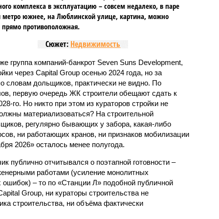
го комплекса в эксплуатацию – совсем недалеко, в паре
 метро южнее, на Люблинской улице, картина, можно
, прямо противоположная.
Сюжет:
Недвижимость
же группа компаний-банкрот Seven Suns Development,
ки через Capital Group осенью 2024 года, но за
о словам дольщиков, практически не видно. По
ов, первую очередь ЖК строители обещают сдать к
028-го. Но никто при этом из кураторов стройки не
 должны материализоваться? На строительной
щиков, регулярно бывающих у забора, какая-либо
осов, ни работающих кранов, ни признаков мобилизации
абря 2026» осталось менее полугода.
ик публично отчитывался о поэтапной готовности –
нженерными работами (усиление монолитных
 ошибок) – то по «Станции Л» подобной публичной
apital Group, ни кураторы строительства не
ка строительства, ни объёма фактически