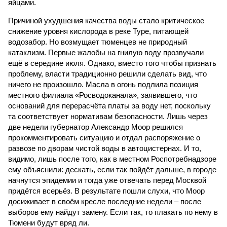
яйцами.
Причиной ухудшения качества воды стало критическое
снижение уровня кислорода в реке Туре, питающей
водозабор. Но возмущает тюменцев не природный
катаклизм. Первые жалобы на гнилую воду прозвучали
ещё в середине июля. Однако, вместо того чтобы признать
проблему, власти традиционно решили сделать вид, что
ничего не произошло. Масла в огонь подлила позиция
местного филиала «Росводоканала», заявившего, что
оснований для перерасчёта платы за воду нет, поскольку
та соответствует нормативам безопасности. Лишь через
две недели губернатор Александр Моор решился
прокомментировать ситуацию и отдал распоряжение о
развозе по дворам чистой воды в автоцистернах. И то,
видимо, лишь после того, как в местном Роспотребнадзоре
ему объяснили: дескать, если так пойдёт дальше, в городе
начнутся эпидемии и тогда уже отвечать перед Москвой
придётся всерьёз. В результате пошли слухи, что Моор
досиживает в своём кресле последние недели – после
выборов ему найдут замену. Если так, то плакать по нему в
Тюмени будут вряд ли.