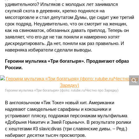
удивительного? Ильтяков с молодых лет занимался
скупкой скота в деревнях, крепко поднялся на
мясоторговле и стал депутатом Думы, где сидит уже третий
срок подряд. Неудивительно, что он смотрит на женщин,
как на свиноматок, обязанных давать приплод. Теперь он
заявляет, что его-де не так поняли и намеренно хотят
дискредитировать. Да нет, поняли как раз правильно. И
наверняка избиратели сделали выводы.
Героини мультика «Три богатыря». Продвигают образ
России.
Героини мультика «Три богатыря» (фото: rutube.ru/Честно про Зарядку)
В англоязычном «Тик Токе» новый хит. Американки
надевают самодельные сарафаны и кокошники и
устраивают пляску, подражая персонажам мультфильма
«Добрыня Никитич и Змей Горыныч». В результате ролики
с хештегами #3 slavicdivas (три славянские дивы. – Ред.)
набирают десятки тысяч просмотров.