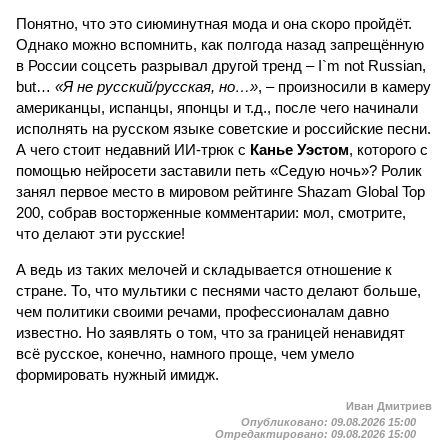
Понятно, что это сиюминутная мода и она скоро пройдёт.
Однако можно вспомнить, как полгода назад запрещённую
в России соцсеть разрывал другой тренд – I`m not Russian,
but…
«Я не русский/русская, но…»
, – произносили в камеру
американцы, испанцы, японцы и т.д., после чего начинали
исполнять на русском языке советские и российские песни.
А чего стоит недавний ИИ-трюк с
Канье Уэстом
, которого с
помощью нейросети заставили петь «Седую ночь»? Ролик
занял первое место в мировом рейтинге Shazam Global Top
200, собрав восторженные комментарии: мол, смотрите,
что делают эти русские!
А ведь из таких мелочей и складывается отношение к
стране. То, что мультики с песнями часто делают больше,
чем политики своими речами, профессионалам давно
известно. Но заявлять о том, что за границей ненавидят
всё русское, конечно, намного проще, чем умело
формировать нужный имидж.
Иван Дмитриев
Опубликовано:
09.08.2026 15:00
Отредактировано:
09.08.2026 15:00