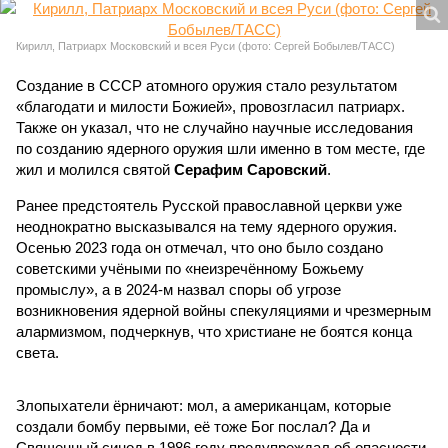
Кирилл, Патриарх Московский и всея Руси (фото: Сергей Бобылев/ТАСС)
Создание в СССР атомного оружия стало результатом
«благодати и милости Божией», провозгласил патриарх.
Также он указал, что не случайно научные исследования
по созданию ядерного оружия шли именно в том месте, где
жил и молился святой
Серафим Саровский
.
Ранее предстоятель Русской православной церкви уже
неоднократно высказывался на тему ядерного оружия.
Осенью 2023 года он отмечал, что оно было создано
советскими учёными по «неизречённому Божьему
промыслу», а в 2024-м назвал споры об угрозе
возникновения ядерной войны спекуляциями и чрезмерным
алармизмом, подчеркнув, что христиане не боятся конца
света.
Злопыхатели ёрничают: мол, а американцам, которые
создали бомбу первыми, её тоже Бог послал? Да и
Священный синод в 1986 году предупреждал об опасности