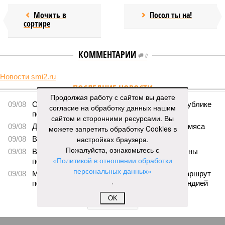
Мочить в
Посол ты на!
сортире
КОММЕНТАРИИ
0
Новости smi2.ru
ПОСЛЕДНИЕ НОВОСТИ
Продолжая работу с сайтом вы даете
09/08
Ослабевший Байден впервые появился на публике
согласие на обработку данных нашим
после сообщений об ухудшении здоровья
сайтом и сторонними ресурсами. Вы
09/08
Диетолог рассказала об опасности куриного мяса
можете запретить обработку Cookies в
настройках браузера.
09/08
Вучич исключил начало войны с НАТО
Пожалуйста, ознакомьтесь с
09/08
В Германии указали на беззащитность Украины
«Политикой в отношении обработки
перед Россией
персональных данных»
09/08
Могила эльфа Добби заставила изменить маршрут
.
подводного кабеля между Британией и Ирландией
OK
ЕЩЕ НОВОСТИ