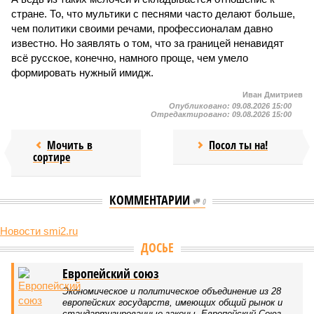
стране. То, что мультики с песнями часто делают больше,
чем политики своими речами, профессионалам давно
известно. Но заявлять о том, что за границей ненавидят
всё русское, конечно, намного проще, чем умело
формировать нужный имидж.
Иван Дмитриев
Опубликовано:
09.08.2026 15:00
Отредактировано:
09.08.2026 15:00
Мочить в
Посол ты на!
сортире
КОММЕНТАРИИ
0
Новости smi2.ru
Версия
//
Украина
//
Киев перешёл к террору гражданских, пора давать
адекватный ответ
183
Мочить в сортире
Киев перешёл к террору гражданских, пора давать