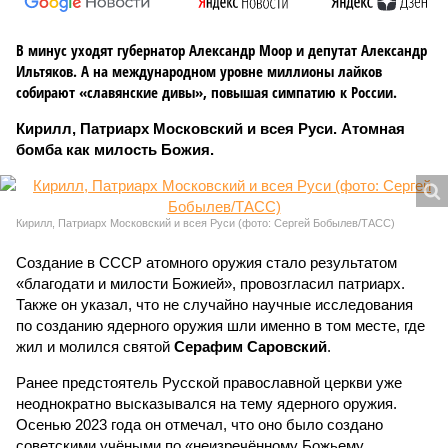
В минус уходят губернатор Александр Моор и депутат Александр
Ильтяков. А на международном уровне миллионы лайков
собирают «славянские дивы», повышая симпатию к России.
Кирилл, Патриарх Московский и всея Руси. Атомная
бомба как милость Божия.
Кирилл, Патриарх Московский и всея Руси (фото: Сергей Бобылев/ТАСС)
Создание в СССР атомного оружия стало результатом
«благодати и милости Божией», провозгласил патриарх.
Также он указал, что не случайно научные исследования
по созданию ядерного оружия шли именно в том месте, где
жил и молился святой
Серафим Саровский
.
Ранее предстоятель Русской православной церкви уже
неоднократно высказывался на тему ядерного оружия.
Осенью 2023 года он отмечал, что оно было создано
советскими учёными по «неизречённому Божьему