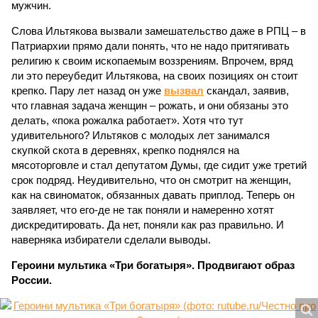
мужчин.
Слова Ильтякова вызвали замешательство даже в РПЦ – в
Патриархии прямо дали понять, что не надо притягивать
религию к своим ископаемым воззрениям. Впрочем, вряд
ли это переубедит Ильтякова, на своих позициях он стоит
крепко. Пару лет назад он уже
вызвал
скандал, заявив,
что главная задача женщин – рожать, и они обязаны это
делать, «пока рожалка работает». Хотя что тут
удивительного? Ильтяков с молодых лет занимался
скупкой скота в деревнях, крепко поднялся на
мясоторговле и стал депутатом Думы, где сидит уже третий
срок подряд. Неудивительно, что он смотрит на женщин,
как на свиноматок, обязанных давать приплод. Теперь он
заявляет, что его-де не так поняли и намеренно хотят
дискредитировать. Да нет, поняли как раз правильно. И
наверняка избиратели сделали выводы.
Героини мультика «Три богатыря». Продвигают образ
России.