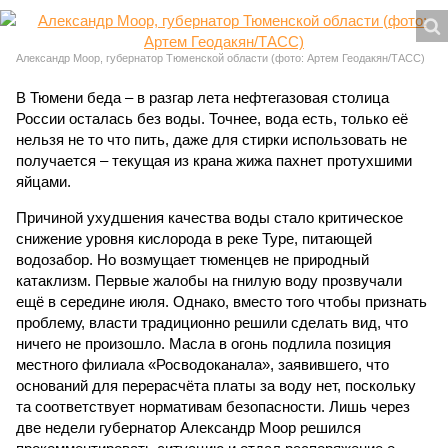
Александр Моор, губернатор Тюменской области (фото: Артем Геодакян/ТАСС)
В Тюмени беда – в разгар лета нефтегазовая столица
России осталась без воды. Точнее, вода есть, только её
нельзя не то что пить, даже для стирки использовать не
получается – текущая из крана жижа пахнет протухшими
яйцами.
Причиной ухудшения качества воды стало критическое
снижение уровня кислорода в реке Туре, питающей
водозабор. Но возмущает тюменцев не природный
катаклизм. Первые жалобы на гнилую воду прозвучали
ещё в середине июля. Однако, вместо того чтобы признать
проблему, власти традиционно решили сделать вид, что
ничего не произошло. Масла в огонь подлила позиция
местного филиала «Росводоканала», заявившего, что
оснований для перерасчёта платы за воду нет, поскольку
та соответствует нормативам безопасности. Лишь через
две недели губернатор Александр Моор решился