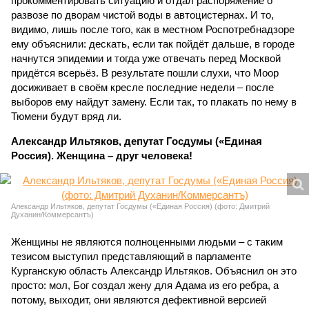
прокомментировать ситуацию и отдал распоряжение о
развозе по дворам чистой воды в автоцистернах. И то,
видимо, лишь после того, как в местном Роспотребнадзоре
ему объяснили: дескать, если так пойдёт дальше, в городе
начнутся эпидемии и тогда уже отвечать перед Москвой
придётся всерьёз. В результате пошли слухи, что Моор
досиживает в своём кресле последние недели – после
выборов ему найдут замену. Если так, то плакать по нему в
Тюмени будут вряд ли.
Александр Ильтяков, депутат Госдумы («Единая
Россия). Женщина – друг человека!
Александр Ильтяков, депутат Госдумы («Единая Россия) (фото: Дмитрий
Духанин/Коммерсантъ)
Женщины не являются полноценными людьми – с таким
тезисом выступил представляющий в парламенте
Курганскую область Александр Ильтяков. Объяснил он это
просто: мол, Бог создал жену для Адама из его ребра, а
потому, выходит, они являются дефективной версией