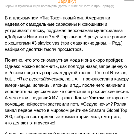
Героини мультика «Три богатыря» (фото: rutube.ru/Честно про Зарядку)
В англоязычном «Тик Токе» новый хит. Американки
надевают самодельные сарафаны и кокошники и
устраивают пляску, подражая персонажам мультфильма
«Добрыня Никитич и Змей Горыныч». В результате ролики
с хештегами #3 slavicdivas (три славянские дивы. – Ред.)
набирают десятки тысяч просмотров.
Понятно, что это сиюминутная мода и она скоро пройдёт.
Однако можно вспомнить, как полгода назад запрещённую
в России соцсеть разрывал другой тренд – I`m not Russian,
but…
«Я не русский/русская, но…»
, – произносили в камеру
американцы, испанцы, японцы и т.д., после чего начинали
исполнять на русском языке советские и российские песни.
А чего стоит недавний ИИ-трюк с
Канье Уэстом
, которого с
помощью нейросети заставили петь «Седую ночь»? Ролик
занял первое место в мировом рейтинге Shazam Global Top
200, собрав восторженные комментарии: мол, смотрите,
что делают эти русские!
А ведь из таких мелочей и складывается отношение к