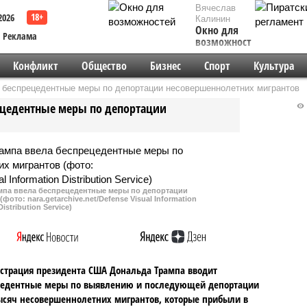
Вячеслав
2026
Калинин
Окно для
Реклама
возможностей
Конфликт
Общество
Бизнес
Спорт
Культура
 беспрецедентные меры по депортации несовершеннолетних мигрантов
ецедентные меры по депортации
па ввела беспрецедентные меры по депортации
то: nara.getarchive.net/Defense Visual Information
Distribution Service)
трация президента США Дональда Трампа вводит
цедентные меры по выявлению и последующей депортации
ысяч несовершеннолетних мигрантов, которые прибыли в