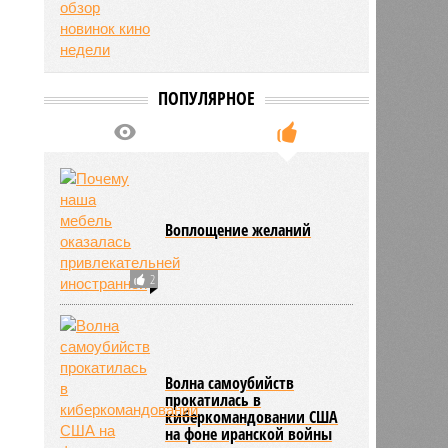
ПОПУЛЯРНОЕ
Воплощение желаний
2
Волна самоубийств
прокатилась в
ьхин
киберкомандовании США
11:09
на фоне иранской войны
11:09