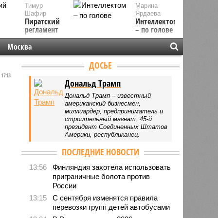
Тимур
Марина
Шафир
Ярдаева
Пиратский
Интеллектом
регламент
– по голове
Москва
ДОСЬЕ
1713
Дональд Трамп
Дональд Трамп – известный
американский бизнесмен,
миллиардер, предприниматель и
строительный магнат. 45-й
президент Соединенных Штатов
Америки, республиканец.
ПОСЛЕДНИЕ НОВОСТИ
13:56
Финляндия захотела использовать
приграничные болота против
России
13:15
С сентября изменятся правила
перевозки групп детей автобусами