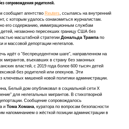
без сопровождения родителей.
м сообщает агентство
Reuters
, ссылаясь на внутренний
нт, с которым удалось ознакомиться журналистам.
но его содержанию, иммиграционным службам
 детей, незаконно пересекших границу США без
 частью масштабной стратегии
Дональда Трампа
по
и и массовой депортации нелегалов.
ечь идёт о "беспрецедентном шаге", направленном на
 мигрантов, въехавших в страну без законных
нских властей, с 2019 года более 600 тысяч детей
ксикой без родителей или опекунов. Эти
из ключевых мишеней новой политики администрации.
ина, Белый дом опубликовал в социальной сети X
вление" для нелегальных мигрантов. В стихотворной
депортации. Сообщение сопровождалось
а и
Тома Хомана
, куратора по вопросам безопасности
ким напоминанием о жёсткой позиции администрации в