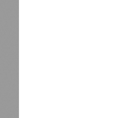
В РАЗДЕЛЕ
Пока в 
0
получаю
Ваш счёт
соответ
жилищно
0
станций
сказать
«Единая Россия» против своего
назначенца
0
ЖК «Светлый мир «Станция Л»: та 
та же
анонсированная
схема дострой
прошедшие два года результатов, п
информации
из профильных портал
декабрю 2026 г., вторую – к марту 2
задается вопросом: как эти сроки
площадке, по свидетельствам доль
техника отсутствует. Ни бетононас
подрядчиков. При том, что до «дек
Если в «Сказочном лесу» техзаказч
90%, затем 97%, с конкретными и