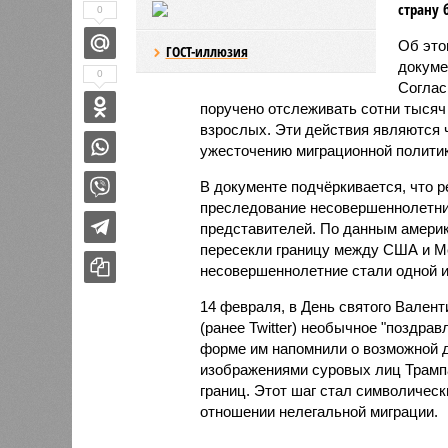
страну 
0
Об это
ГОСТ-иллюзия
докуме
0
Соглас
поручено отслеживать сотни тысяч
взрослых. Эти действия являются
ужесточению миграционной политик
В документе подчёркивается, что р
преследование несовершеннолетних
представителей. По данным америка
пересекли границу между США и Ме
несовершеннолетние стали одной 
14 февраля, в День святого Валент
(ранее Twitter) необычное "поздра
форме им напомнили о возможной 
изображениями суровых лиц Трамп
границ. Этот шаг стал символичес
отношении нелегальной миграции.