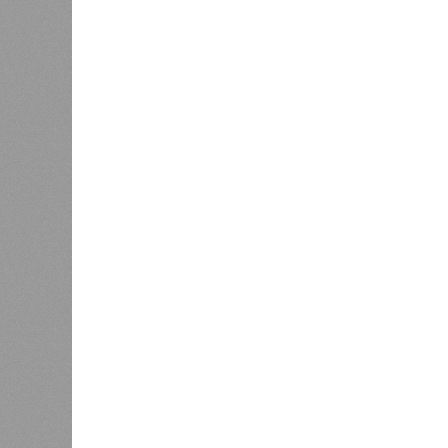
конструкций, устранение проектных
отчётности дольщики не видят. Ни C
подтверждают ни соблюдения графи
выполненных работ.
Напрашивается закономерный вопро
(достраивать проблемные объекты 
масштабируется на Люблино? И озн
реальности подрядчик по «Станци
лагеря у объекта в 2025–2026 года
в личном общении нам перестали 
рассказывают расстроенные дольщ
Казалось бы, формально ответстве
Suns Development – банкрот, часть 
бенефициар компании находится под
проблемных объектов группы – «Ста
согласно информации на сайтах Capi
объектов уже сданы или близки к с
пострадавших дольщиков (3908 квар
стройплощадкой без стройки. Возни