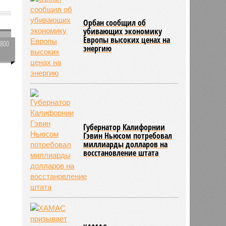
Орбан сообщил об
убивающих экономику
Европы высоких ценах на
1800
энергию
0
е
153
и
а
Губернатор Калифорнии
Гэвин Ньюсом потребовал
миллиарды долларов на
восстановление штата