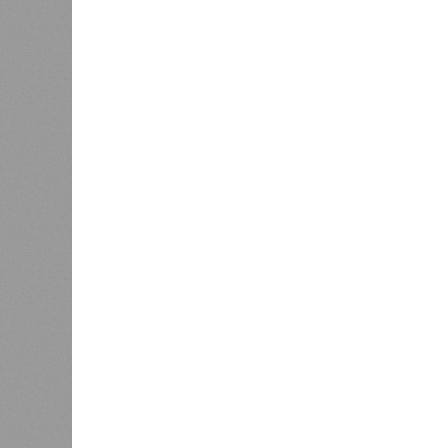
Украинскому кандидату в
конгресс США запретили
приходить на пляж после драки
К
Новости smi2.ru
Версия
//
Общество
//
Земля уже не раз показывала человеч
Последние времена
Земля уже не раз показывала человечеству свой