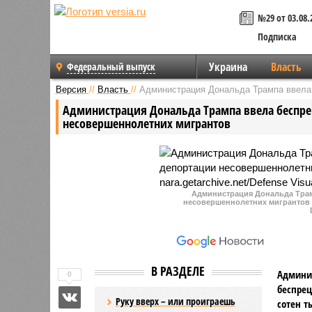
№29 от 03.08.
Подписка
Украина
Власть
Федеральный выпуск
Версия
//
Власть
//
Администрация Дональда Трампа ввела
Администрация Дональда Трампа ввела беспр
несовершеннолетних мигрантов
Администрация Дональда Трам
несовершеннолетних мигрантов (фо
В РАЗДЕЛЕ
Админис
0
беспре
Руку вверх – или проиграешь
сотен т