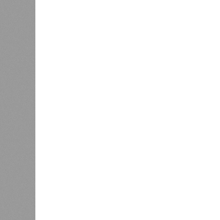
года на «Станцию Л» в полном объ
меньшего масштаба?
Источник: https://avaho.ru/novos
y
Если да, то на каком основании д
(декабрь 2026 – март 2028), если 
отсутствию техники на площадке, 
строй продолжают
фигурировать
в 
порталах.
Для почти четырёх тысяч будущих 
календарём, а очередными перенос
продолжают указывать даты сдачи,
ней по-прежнему не видно признако
не превращаются ли сроки ввода в
реальным положением дел? Именно 
дольщики ЖК «Станция Л».