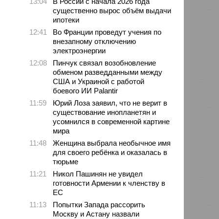
13:04
В России с начала 2026 года
существенно вырос объём выдачи
ипотеки
12:41
Во Франции проведут учения по
внезапному отключению
электроэнергии
12:08
Пинчук связал возобновление
обменом разведданными между
США и Украиной с работой
боевого ИИ Palantir
11:59
Юрий Лоза заявил, что не верит в
существование инопланетян и
усомнился в современной картине
мира
11:48
Женщина выбрала необычное имя
для своего ребёнка и оказалась в
тюрьме
11:21
Никол Пашинян не увидел
готовности Армении к членству в
ЕС
11:13
Попытки Запада рассорить
Москву и Астану назвали