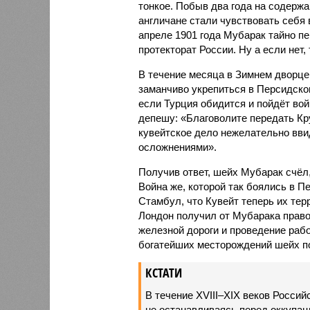
тонкое. Побыв два года на содержа
англичане стали чувствовать себя в
апреле 1901 года Мубарак тайно пе
протекторат России. Ну а если нет,
В течение месяца в Зимнем дворце
заманчиво укрепиться в Персидском
если Турция обидится и пойдёт во
депешу: «Благоволите передать Кру
кувейтское дело нежелательно вви
осложнениями».
Получив ответ, шейх Мубарак счёл,
Война же, которой так боялись в П
Стамбул, что Кувейт теперь их тер
Лондон получил от Мубарака право
железной дороги и проведение рабо
богатейших месторождений шейх по
КСТАТИ
В течение XVIII–XIX веков Россий
не останавливаясь перед оккупаци