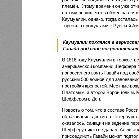
племён. К тому времени он уже отч
потому решил, что в обмен на лоя
Каумуалии, однако, тогда осталась
торговлю продуктами с Русской Ам
Каумуалии поклялся в верности
Гавайи под своё покровительст
В 1816 году Каумуалии в торжестве
американской компании Шеффера по
попросил его взять Гавайи под св
русским 500 воинов для завоевания
постройки крепостей. Местные вож
Платовым, а второй Воронцовым. 
Шеффером в Дон.
Новость о том, что в составе Росс
образование, достигла Петербурга 
оказалось, санкции на ведение пер
Шефферу никто не давал. Александ
присоединить Гавайи может подтолк