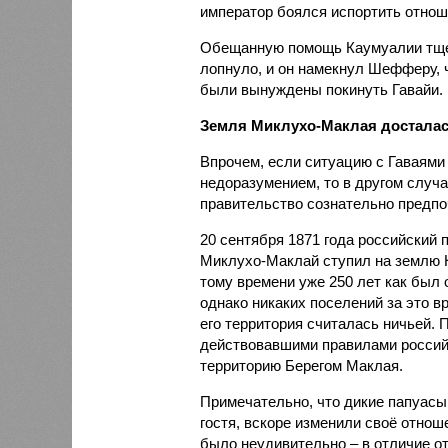
император боялся испортить отно
Обещанную помощь Каумуалии тщет
лопнуло, и он намекнул Шефферу, ч
были вынуждены покинуть Гавайи.
Земля Миклухо-Маклая достала
Впрочем, если ситуацию с Гаваями
недоразумением, то в другом случ
правительство сознательно предпоч
20 сентября 1871 года российский
Миклухо-Маклай ступил на землю Н
тому времени уже 250 лет как был 
однако никаких поселений за это в
его территория считалась ничьей. 
действовавшими правилами россий
территорию Берегом Маклая.
Примечательно, что дикие папуасы
гостя, вскоре изменили своё отнош
было неудивительно – в отличие о