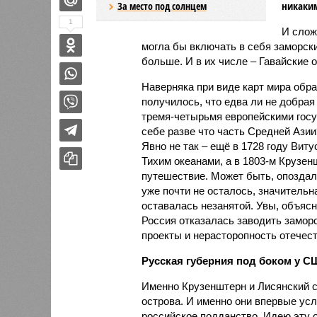
никаким
За место под солнцем
1
И слож
могла бы включать в себя заморски
больше. И в их числе – Гавайские о
Наверняка при виде карт мира образ
получилось, что едва ли не добра
тремя-четырьмя европейскими госуд
себе разве что часть Средней Ази
Явно не так – ещё в 1728 году Ви
Тихим океанами, а в 1803-м Крузен
путешествие. Может быть, опоздали
уже почти не осталось, значительн
оставалась незанятой. Увы, объясн
Россия отказалась заводить заморс
проекты и нерасторопность отечес
Русская губерния под боком у С
Именно Крузенштерн и Лисянский с
острова. И именно они впервые ус
российское подданство. Идею эту 