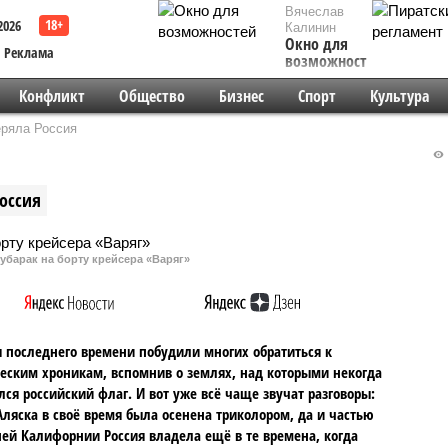
Вячеслав
2026
Калинин
Окно для
Реклама
возможностей
Конфликт
Общество
Бизнес
Спорт
Культура
еряла Россия
оссия
убарак на борту крейсера «Варяг»
 последнего времени побудили многих обратиться к
еским хроникам, вспомнив о землях, над которыми некогда
лся российский флаг. И вот уже всё чаще звучат разговоры:
Аляска в своё время была осенена триколором, да и частью
й Калифорнии Россия владела ещё в те времена, когда