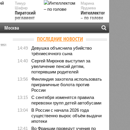
Тимур
Марина
Шафир
Ярдаева
Пиратский
Интеллектом
регламент
– по голове
Москва
ПОСЛЕДНИЕ НОВОСТИ
9951
14:49
Девушка объяснила убийство
трёхмесячного сына
14:40
Сергей Миронов выступил за
увеличение пенсий детям,
потерявшим родителей
13:56
Финляндия захотела использовать
приграничные болота против
России
13:15
С сентября изменятся правила
перевозки групп детей автобусами
13:04
В России с начала 2026 года
существенно вырос объём выдачи
ипотеки
12:41
Во Франции проведут учения по