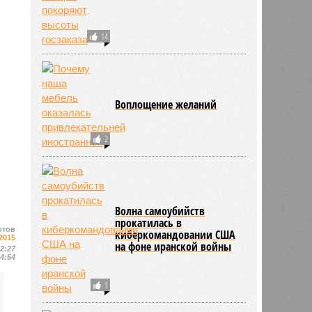
14
Воплощение желаний
2
Волна самоубийств
прокатилась в
отов
киберкомандовании США
2015
на фоне иранской войны
12:27
14:54
1