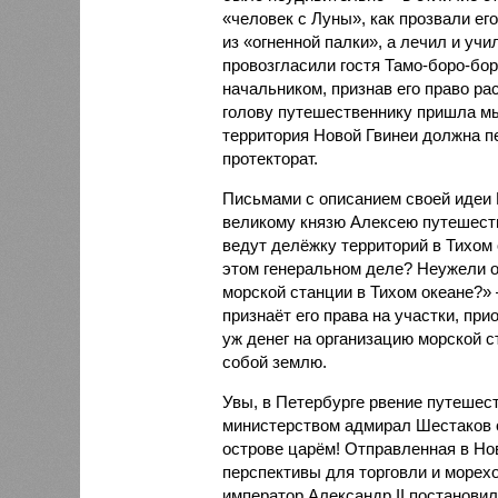
«человек с Луны», как прозвали ег
из «огненной палки», а лечил и учи
провозгласили гостя Тамо-боро-бо
начальником, признав его право ра
голову путешественнику пришла м
территория Новой Гвинеи должна п
протекторат.
Письмами с описанием своей идеи 
великому князю Алексею путешеств
ведут делёжку территорий в Тихом 
этом генеральном деле? Неужели о
морской станции в Тихом океане?» 
признаёт его права на участки, пр
уж денег на организацию морской ст
собой землю.
Увы, в Петербурге рвение путеше
министерством адмирал Шестаков о
острове царём! Отправленная в Но
перспективы для торговли и морехо
император Александр II постановил