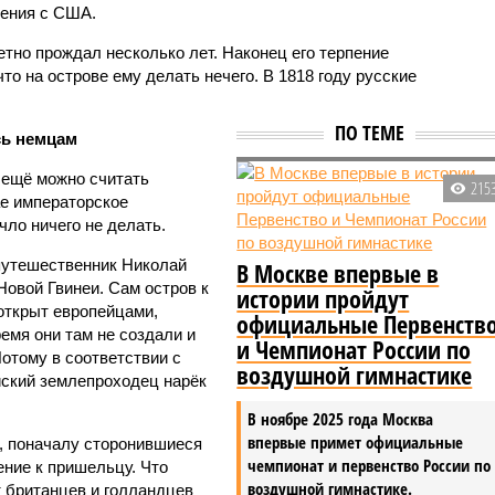
шения с США.
но прождал несколько лет. Наконец его терпение
то на острове ему делать нечего. В 1818 году русские
ПО ТЕМЕ
сь немцам
 ещё можно считать
215
ае императорское
ло ничего не делать.
 путешественник Николай
В Москве впервые в
овой Гвинеи. Сам остров к
истории пройдут
открыт европейцами,
официальные Первенств
ремя они там не создали и
и Чемпионат России по
Потому в соответствии с
воздушной гимнастике
ский землепроходец нарёк
В ноябре 2025 года Москва
впервые примет официальные
, поначалу сторонившиеся
чемпионат и первенство России по
ение к пришельцу. Что
воздушной гимнастике.
т британцев и голландцев