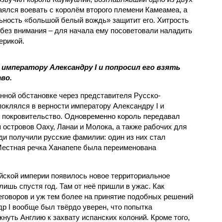
аялся воевать с королём второго племени Камеамеа, а
льность «большой белый вождь» защитит его. Хитрость
 без внимания – для начала ему посоветовали наладить
ерикой.
 императору Александру I и попросил его взять
во.
нной обстановке через представителя Русско-
клялся в верности императору Александру I и
оё покровительство. Одновременно король передавал
 островов Оаху, Ланаи и Молока, а также рабочих для
ди получили русские фамилии: один из них стал
Местная речка Ханапепе была переименована
ийской империи появилось новое территориальное
лишь спустя год. Там от неё пришли в ужас. Как
еговоров и уж тем более на принятие подобных решений
р I вообще был твёрдо уверен, что попытка
нуть Англию к захвату испанских колоний. Кроме того,