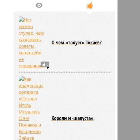
О чём «токует» Токаев?
2
Kороли и «капуста»