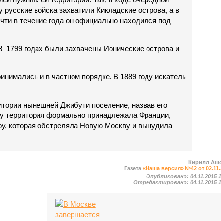
у русские войска захватили Кикладские острова, а в
очти в течение года он официально находился под
8–1799 годах были захвачены Ионические острова и
инимались и в частном порядке. В 1889 году искатель
тории нынешней Джибути поселение, назвав его
ку территория формально принадлежала Франции,
ру, которая обстреляла Новую Москву и вынудила
Кирилл Аш
Газета
«Наша версия» №42 от 02.11.
Опубликовано:
04.11.2015 
Отредактировано:
04.11.2015 