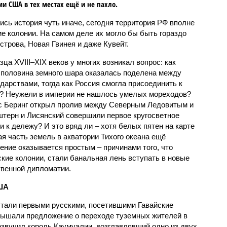
и США в тех местах ещё и не пахло.
ись история чуть иначе, сегодня территория РФ вполне
е колонии. На самом деле их могло бы быть гораздо
строва, Новая Гвинея и даже Кувейт.
ца XVIII–XIX веков у многих возникал вопрос: как
я половина земного шара оказалась поделена между
арствами, тогда как Россия смогла присоединить к
и? Неужели в империи не нашлось умелых мореходов?
тус Беринг открыл пролив между Северным Ледовитым и
штерн и Лисянский совершили первое кругосветное
 к дележу? И это вряд ли – хотя белых пятен на карте
ая часть земель в акватории Тихого океана ещё
ение оказывается простым – причинами того, что
кие колонии, стали банальная лень вступать в новые
твенной дипломатии.
ША
тали первыми русскими, посетившими Гавайские
лышали предложение о переходе туземных жителей в
озвучил король Каумуалии, возглавлявший одно из двух