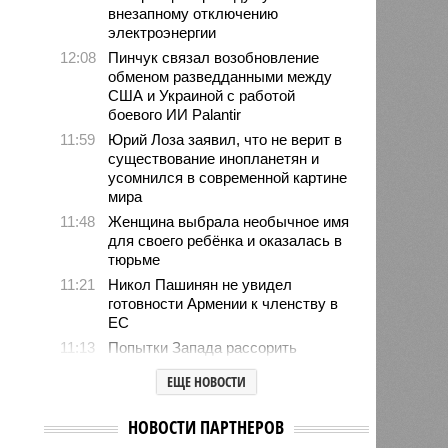
внезапному отключению
электроэнергии
12:08
Пинчук связал возобновление
обменом разведданными между
США и Украиной с работой
боевого ИИ Palantir
11:59
Юрий Лоза заявил, что не верит в
существование инопланетян и
усомнился в современной картине
мира
11:48
Женщина выбрала необычное имя
для своего ребёнка и оказалась в
тюрьме
11:21
Никол Пашинян не увидел
готовности Армении к членству в
ЕС
11:13
Попытки Запада рассорить
Москву и Астану назвали
ЕЩЕ НОВОСТИ
бесперспективными
10:44
Премьер Литвы Синкявичюс
НОВОСТИ ПАРТНЕРОВ
опроверг слова министра обороны