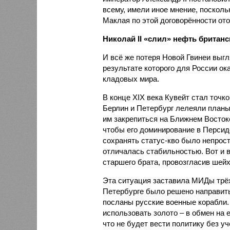
всему, имели иное мнение, посколь
Маклая по этой договорённости ото
Николай II «слил» нефть британс
И всё же потеря Новой Гвинеи выгл
результате которого для России ок
кладовых мира.
В конце XIX века Кувейт стал точк
Берлин и Петербург лелеяли планы
им закрепиться на Ближнем Востоке
чтобы его доминирование в Перси
сохранять статус-кво было непрост
отличалась стабильностью. Вот и 
старшего брата, провозгласив шейх
Эта ситуация заставила МИДы трёх 
Петербурге было решено направить
посланы русские военные корабли.
использовать золото – в обмен на
что не будет вести политику без уч