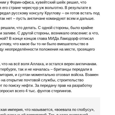
нии у Форин-офиса, кувейтский шейх решил, что
 его стране чересчур уж вольготно. В результате в
редал русскому консулу Круглову – он готов встать под
 так нет – пусть англичане командуют всем и дальше.
 решали, что делать. С одной стороны, было крайне
 заливе. С другой стороны, возникало опасение: а что,
йной? В конце концов глава МИДа Ламздорф отписал
глову, что какое бы то ни было вмешательство в
ду неопределённости положения на месте, грозящего
 что на всё воля Аллаха, и остался верен англичанам.
етербурге, так и не началась – британцы передали в
ритория, и султан моментально отозвал войска. Взамен
 на открытие почтовой службы, строительство
т по поиску нефти. За передачу прав на разработку
просил всего 4 тыс. фунтов стерлингов.
ская империя, что называется, «воевала по глобусу»,
ей нужных ей территорий. Так, в ходе очередной