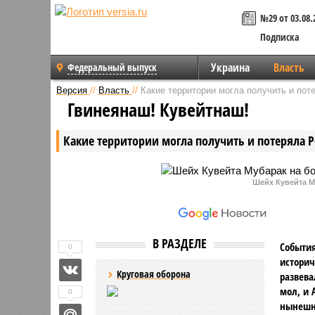
№29 от 03.08.
Подписка
Украина
Власть
Федеральный выпуск
Версия
//
Власть
//
Какие территории могла получить и пот
Гвинеянаш! Кувейтнаш!
Какие территории могла получить и потеряла Р
Шейх Кувейта М
В РАЗДЕЛЕ
События
0
историч
Круговая оборона
развева
мол, и 
0
нынешне