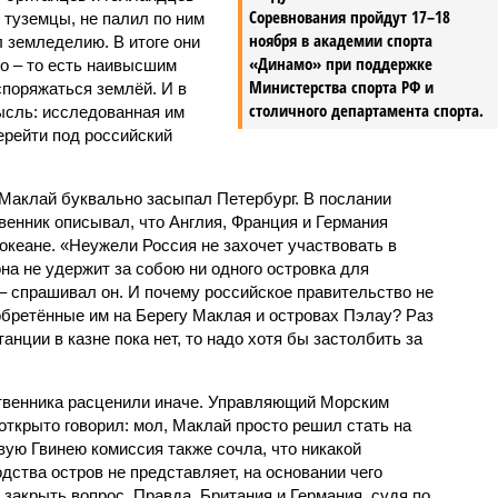
Соревнования пройдут 17–18
о туземцы, не палил по ним
ноября в академии спорта
л земледелию. В итоге они
«Динамо» при поддержке
ро – то есть наивысшим
Министерства спорта РФ и
споряжаться землёй. И в
столичного департамента спорта.
ысль: исследованная им
ерейти под российский
Маклай буквально засыпал Петербург. В послании
енник описывал, что Англия, Франция и Германия
океане. «Неужели Россия не захочет участвовать в
на не удержит за собою ни одного островка для
– спрашивал он. И почему российское правительство не
иобретённые им на Берегу Маклая и островах Пэлау? Раз
анции в казне пока нет, то надо хотя бы застолбить за
ственника расценили иначе. Управляющий Морским
ткрыто говорил: мол, Маклай просто решил стать на
вую Гвинею комиссия также сочла, что никакой
дства остров не представляет, на основании чего
 закрыть вопрос. Правда, Британия и Германия, судя по