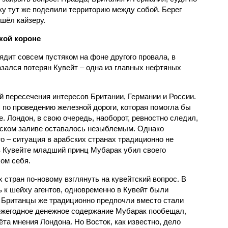
ку тут же поделили территорию между собой. Берег
шёл кайзеру.
кой короне
ядит совсем пустяком на фоне другого провала, в
азался потерян Кувейт – одна из главных нефтяных
ой пересечения интересов Британии, Германии и России.
 по проведению железной дороги, которая помогла бы
. Лондон, в свою очередь, наоборот, ревностно следил,
дском заливе оставалось незыблемым. Однако
о – ситуация в арабских странах традиционно не
в Кувейте младший принц Мубарак убил своего
ом себя.
стран по-новому взглянуть на кувейтский вопрос. В
 к шейху агентов, одновременно в Кувейт были
 Британцы же традиционно предпочли вместо стали
 ежегодное денежное содержание Мубарак пообещал,
ёта мнения Лондона. Но Восток, как известно, дело