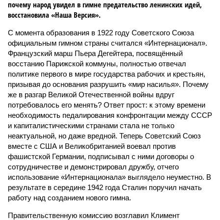
почему народ увидел в гимне предательство ленинских идей,
восстановила «Наша Версия».
С момента образования в 1922 году Советского Союза
официальным гимном страны считался «Интернационал».
Французский марш Пьера Дегейтера, посвящённый
восстанию Парижской коммуны, полностью отвечал
политике первого в мире государства рабочих и крестьян,
призывая до основания разрушить «мир насилья». Почему
же в разгар Великой Отечественной войны вдруг
потребовалось его менять? Ответ прост: к этому времени
необходимость педалирования конфронтации между СССР
и капиталистическими странами стала не только
неактуальной, но даже вредной. Теперь Советский Союз
вместе с США и Великобританией воевал против
фашистской Германии, подписывал с ними договоры о
сотрудничестве и демонстрировал дружбу, отчего
использование «Интернационала» выглядело неуместно. В
результате в середине 1942 года Сталин поручил начать
работу над созданием нового гимна.
Правительственную комиссию возглавил Климент