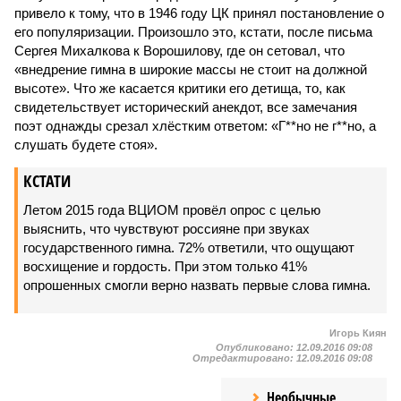
привело к тому, что в 1946 году ЦК принял постановление о
его популяризации. Произошло это, кстати, после письма
Сергея Михалкова к Ворошилову, где он сетовал, что
«внедрение гимна в широкие массы не стоит на должной
высоте». Что же касается критики его детища, то, как
свидетельствует исторический анекдот, все замечания
поэт однажды срезал хлёстким ответом: «Г**но не г**но, а
слушать будете стоя».
КСТАТИ
Летом 2015 года ВЦИОМ провёл опрос с целью
выяснить, что чувствуют россияне при звуках
государственного гимна. 72% ответили, что ощущают
восхищение и гордость. При этом только 41%
опрошенных смогли верно назвать первые слова гимна.
Игорь Киян
Опубликовано:
12.09.2016 09:08
Отредактировано:
12.09.2016 09:08
Необычные