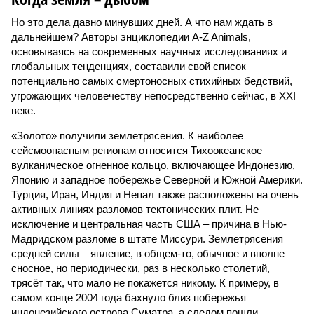
Но это дела давно минувших дней. А что нам ждать в
дальнейшем? Авторы энциклопедии A-Z Animals,
основываясь на современных научных исследованиях и
глобальных тенденциях, составили свой список
потенциально самых смертоносных стихийных бедствий,
угрожающих человечеству непосредственно сейчас, в XXI
веке.
«Золото» получили землетрясения. К наиболее
сейсмоопасным регионам относится Тихоокеанское
вулканическое огненное кольцо, включающее Индонезию,
Японию и западное побережье Северной и Южной Америки.
Турция, Иран, Индия и Непал также расположены на очень
активных линиях разломов тектонических плит. Не
исключение и центральная часть США – причина в Нью-
Мадридском разломе в штате Миссури. Землетрясения
средней силы – явление, в общем-то, обычное и вполне
сносное, но периодически, раз в несколько столетий,
трясёт так, что мало не покажется никому. К примеру, в
самом конце 2004 года бахнуло близ побережья
индонезийского острова Суматра, а следом пошли