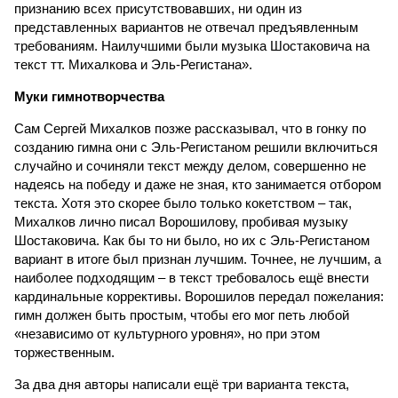
признанию всех присутствовавших, ни один из
представленных вариантов не отвечал предъявленным
требованиям. Наилучшими были музыка Шостаковича на
текст тт. Михалкова и Эль-Регистана».
Муки гимнотворчества
Сам Сергей Михалков позже рассказывал, что в гонку по
созданию гимна они с Эль-Регистаном решили включиться
случайно и сочиняли текст между делом, совершенно не
надеясь на победу и даже не зная, кто занимается отбором
текста. Хотя это скорее было только кокетством – так,
Михалков лично писал Ворошилову, пробивая музыку
Шостаковича. Как бы то ни было, но их с Эль-Регистаном
вариант в итоге был признан лучшим. Точнее, не лучшим, а
наиболее подходящим – в текст требовалось ещё внести
кардинальные коррективы. Ворошилов передал пожелания:
гимн должен быть простым, чтобы его мог петь любой
«независимо от культурного уровня», но при этом
торжественным.
За два дня авторы написали ещё три варианта текста,