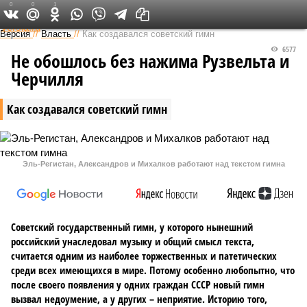
0
0
1
Федеральный выпуск
Версия
//
Власть
//
Как создавался советский гимн
6577
Не обошлось без нажима Рузвельта и
Черчилля
Как создавался советский гимн
Эль-Регистан, Александров и Михалков работают над текстом гимна
Советский государственный гимн, у которого нынешний
российский унаследовал музыку и общий смысл текста,
считается одним из наиболее торжественных и патетических
среди всех имеющихся в мире. Потому особенно любопытно, что
после своего появления у одних граждан СССР новый гимн
вызвал недоумение, а у других – неприятие. Историю того,