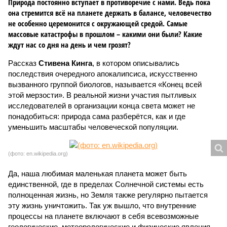
Природа постоянно вступает в противоречие с нами. Ведь пока
она стремится всё на планете держать в балансе, человечество
не особенно церемонится с окружающей средой. Самые
массовые катастрофы в прошлом – какими они были? Какие
ждут нас со дня на день и чем грозят?
Рассказ
Стивена Кинга
, в котором описывались
последствия очередного апокалипсиса, искусственно
вызванного группой биологов, называется «Конец всей
этой мерзости». В реальной жизни участия пытливых
исследователей в организации конца света может не
понадобиться: природа сама разберётся, как и где
уменьшить масштабы человеческой популяции.
(фото: en.wikipedia.org)
Да, наша любимая маленькая планета может быть
единственной, где в пределах Солнечной системы есть
полноценная жизнь, но Земля также регулярно пытается
эту жизнь уничтожить. Так уж вышло, что внутренние
процессы на планете включают в себя всевозможные
геологические, метеорологические и физические явления,