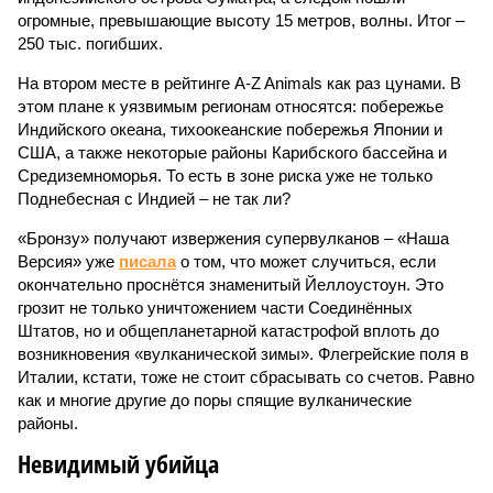
огромные, превышающие высоту 15 метров, волны. Итог –
250 тыс. погибших.
На втором месте в рейтинге A-Z Animals как раз цунами. В
этом плане к уязвимым регионам относятся: побережье
Индийского океана, тихо­океанские побережья Японии и
США, а также некоторые районы Карибского бассейна и
Средиземноморья. То есть в зоне риска уже не только
Поднебесная с Индией – не так ли?
«Бронзу» получают извержения супервулканов – «Наша
Версия» уже
писала
о том, что может случиться, если
окончательно проснётся знаменитый Йеллоустоун. Это
грозит не только уничтожением части Соединённых
Штатов, но и общепланетарной катастрофой вплоть до
возникновения «вулканической зимы». Флегрейские поля в
Италии, кстати, тоже не стоит сбрасывать со счетов. Равно
как и многие другие до поры спящие вулканические
районы.
Невидимый убийца