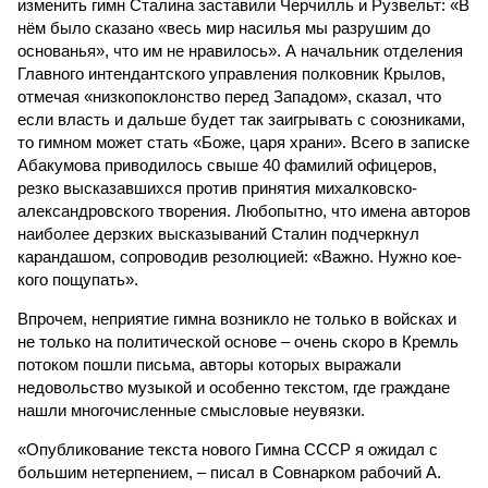
изменить гимн Сталина заставили Черчилль и Рузвельт: «В
нём было сказано «весь мир насилья мы разрушим до
основанья», что им не нравилось». А начальник отделения
Главного интендантского управления полковник Крылов,
отмечая «низкопоклонство перед Западом», сказал, что
если власть и дальше будет так заигрывать с союзниками,
то гимном может стать «Боже, царя храни». Всего в записке
Абакумова приводилось свыше 40 фамилий офицеров,
резко высказавшихся против принятия михалковско-
александровского творения. Любопытно, что имена авторов
наиболее дерзких высказываний Сталин подчеркнул
карандашом, сопроводив резолюцией: «Важно. Нужно кое-
кого пощупать».
Впрочем, неприятие гимна возникло не только в войсках и
не только на политической основе – очень скоро в Кремль
потоком пошли письма, авторы которых выражали
недовольство музыкой и особенно текстом, где граждане
нашли многочисленные смысловые неувязки.
«Опубликование текста нового Гимна СССР я ожидал с
большим нетерпением, – писал в Совнарком рабочий А.