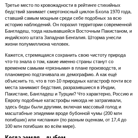
Третье место по кровожадности в рейтинге стихийных
бедствий занимает смертоносный циклон Бхола 1970 года,
ставший самым мощным среди себе подобных за всю
историю наблюдений. Он поразил территории современной
Бангладеш, тогда называвшейся Восточным Пакистаном, и
индийского штата Западная Бенгалия. Шторма унесли
жизни полумиллиона человек.
Кажется, стремящаяся сохранить свою чистоту природа
что-то знала о том, какие именно страны станут со
временем самыми «грязными» в плане производств, и
планомерно подтачивала их демографию. А как ещё
объяснить то, что в топ-10 природных катастроф почти все
места занимают бедствия, разразившиеся в Индии,
Пакистане, Бангладеш и Турции? Что характерно, Россию и
Европу подобные катастрофы никогда не затрагивали,
здесь беды были другими, включая массовый голод и
масштабные эпидемии вроде бубонной чумы (200 млн
погибших) или «испанки» (по разным оценкам, от 17,4 до
100 млн погибших во всём мире).
Когда земля – дыбом