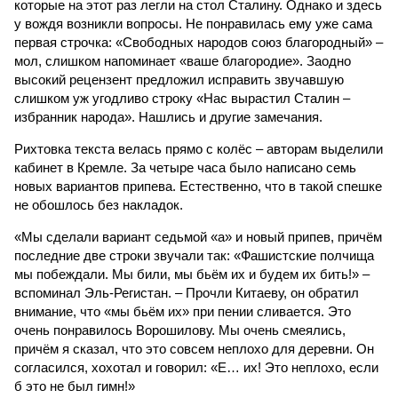
которые на этот раз легли на стол Сталину. Однако и здесь
у вождя возникли вопросы. Не понравилась ему уже сама
первая строчка: «Свободных народов союз благородный» –
мол, слишком напоминает «ваше благородие». Заодно
высокий рецензент предложил исправить звучавшую
слишком уж угодливо строку «Нас вырастил Сталин –
избранник народа». Нашлись и другие замечания.
Рихтовка текста велась прямо с колёс – авторам выделили
кабинет в Кремле. За четыре часа было написано семь
новых вариантов припева. Естественно, что в такой спешке
не обошлось без накладок.
«Мы сделали вариант седьмой «а» и новый припев, причём
последние две строки звучали так: «Фашистские полчища
мы побеждали. Мы били, мы бьём их и будем их бить!» –
вспоминал Эль-Регистан. – Прочли Китаеву, он обратил
внимание, что «мы бьём их» при пении сливается. Это
очень понравилось Ворошилову. Мы очень смеялись,
причём я сказал, что это совсем неплохо для деревни. Он
согласился, хохотал и говорил: «Е… их! Это неплохо, если
б это не был гимн!»