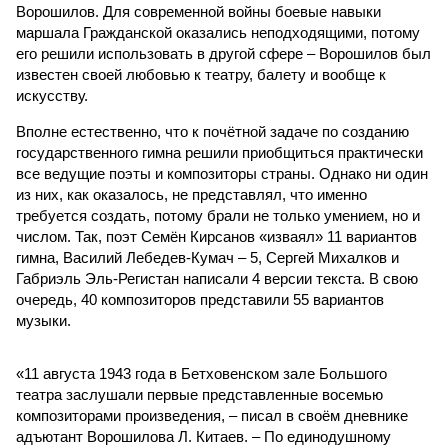
Ворошилов. Для современной войны боевые навыки
маршала Гражданской оказались неподходящими, потому
его решили использовать в другой сфере – Ворошилов был
известен своей любовью к театру, балету и вообще к
искусству.
Вполне естественно, что к почётной задаче по созданию
государственного гимна решили приобщиться практически
все ведущие поэты и композиторы страны. Однако ни один
из них, как оказалось, не представлял, что именно
требуется создать, потому брали не только умением, но и
числом. Так, поэт Семён Кирсанов «изваял» 11 вариантов
гимна, Василий Лебедев-Кумач – 5, Сергей Михалков и
Габриэль Эль-Регистан написали 4 версии текста. В свою
очередь, 40 композиторов представили 55 вариантов
музыки.
«11 августа 1943 года в Бетховенском зале Большого
театра заслушали первые представленные восемью
композиторами произведения, – писал в своём дневнике
адъютант Ворошилова Л. Китаев. – По единодушному