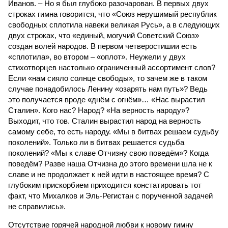
Иванов. – Но я был глубоко разочарован. В первых двух
строках гимна говорится, что «Союз нерушимый республик
свободных сплотила навеки великая Русь», а в следующих
двух строках, что «единый, могучий Советский Союз»
создан волей народов. В первом четверостишии есть
«сплотила», во втором – «оплот». Неужели у двух
стихотворцев настолько ограниченный ассортимент слов?
Если «нам сияло солнце свободы», то зачем же в таком
случае понадобилось Ленину «озарять нам путь»? Ведь
это получается вроде «днём с огнём»… «Нас вырастил
Сталин». Кого нас? Народ? «На верность народу»?
Выходит, что тов. Сталин вырастил народ на верность
самому себе, то есть народу. «Мы в битвах решаем судьбу
поколений». Только ли в битвах решается судьба
поколений? «Мы к славе Отчизну свою поведём»? Когда
поведём? Разве наша Отчизна до этого времени шла не к
славе и не продолжает к ней идти в настоящее время? С
глубоким прискорбием приходится констатировать тот
факт, что Михалков и Эль-Регистан с порученной задачей
не справились».
Отсутствие горячей народной любви к новому гимну