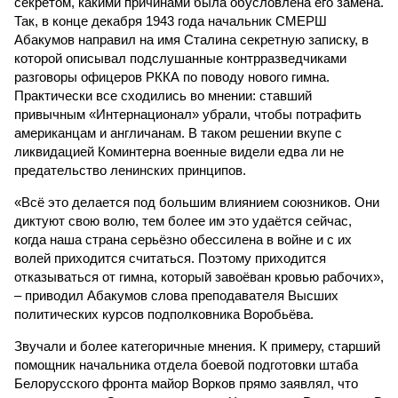
секретом, какими причинами была обусловлена его замена.
Так, в конце декабря 1943 года начальник СМЕРШ
Абакумов направил на имя Сталина секретную записку, в
которой описывал подслушанные контрразведчиками
разговоры офицеров РККА по поводу нового гимна.
Практически все сходились во мнении: ставший
привычным «Интернационал» убрали, чтобы потрафить
американцам и англичанам. В таком решении вкупе с
ликвидацией Коминтерна военные видели едва ли не
предательство ленинских принципов.
«Всё это делается под большим влиянием союзников. Они
диктуют свою волю, тем более им это удаётся сейчас,
когда наша страна серьёзно обессилена в войне и с их
волей приходится считаться. Поэтому приходится
отказываться от гимна, который завоёван кровью рабочих»,
– приводил Абакумов слова преподавателя Высших
политических курсов подполковника Воробьёва.
Звучали и более категоричные мнения. К примеру, старший
помощник начальника отдела боевой подготовки штаба
Белорусского фронта майор Ворков прямо заявлял, что