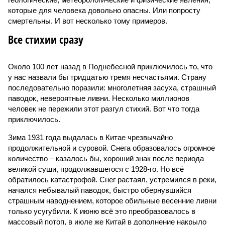
которые для человека довольно опасны. Или попросту
смертельны. И вот несколько тому примеров.
Все стихии сразу
Около 100 лет назад в Поднебесной приключилось то, что
у нас назвали бы тридцатью тремя несчастьями. Страну
последовательно поразили: многолетняя засуха, страшный
паводок, невероятные ливни. Несколько миллионов
человек не пережили этот разгул стихий. Вот что тогда
приключилось.
Зима 1931 года выдалась в Китае чрезвычайно
продолжительной и суровой. Снега образовалось огромное
количество – казалось бы, хороший знак после периода
великой суши, продолжавшегося с 1928-го. Но всё
обратилось катастрофой. Снег растаял, устремился в реки,
начался небывалый паводок, быстро обернувшийся
страшным наводнением, которое обильные весенние ливни
только усугубили. К июню всё это преобразовалось в
массовый потоп, в июле же Китай в дополнение накрыло