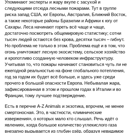
Упоминают эксперты и жару вкупе с засухой и
следующими отсюда лесными пожарами. Тут в группе
риска запад США, юг Европы, Австралия, Ближний Восток,
а также некоторые районы Бразилии и Африки к югу от
Сахары. Леса начинают гореть всё чаще и чаще,
достаточно посмотреть общемировую статистику; сотни
тысяч людей остаются без крова, десятки тысяч – гибнут.
Но проблема не только в этом. Проблема ещё и в том, что
огонь уничтожает лесную экосистему, сельское хозяйство
и кропотливо созданную человеком инфраструктуру.
Учитывая то, что пожары начинают становиться чуть ли не
ежегодной реальностью на фоне глобального потепления,
год за годом их будет всё больше, и здесь уже среди
прочего в большой опасности Европа. Небывалая жара,
зафиксированная в этом и прошлом годах в Италии и во
Франции, тому лучшее подтверждение.
Есть в перечне A-Z Animals и экзотика, впрочем, не менее
смертоносная. Это, в частности, «лимнические
извержения», о которых мало кто слышал. Речь идёт о
явлениях, когда большое количество углекислого газа
внезапно вырывается из глубин озёр, образуя невидимое