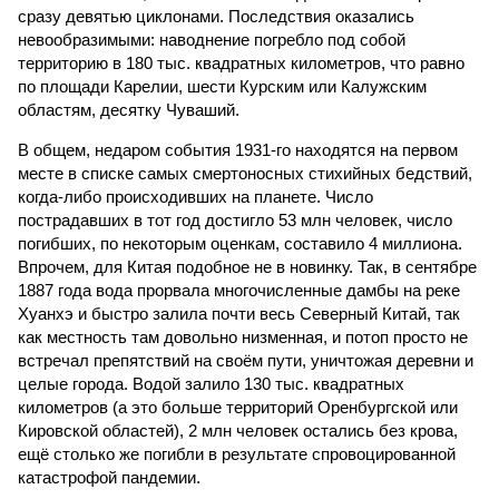
сразу девятью циклонами. Последствия оказались
невообразимыми: наводнение погребло под собой
территорию в 180 тыс. квадратных километров, что равно
по площади Карелии, шести Курским или Калужским
областям, десятку Чуваший.
В общем, недаром события 1931-го находятся на первом
месте в списке самых смертоносных стихийных бедствий,
когда-либо происходивших на планете. Число
пострадавших в тот год достигло 53 млн человек, число
погибших, по некоторым оценкам, составило 4 миллиона.
Впрочем, для Китая подобное не в новинку. Так, в сентябре
1887 года вода прорвала многочисленные дамбы на реке
Хуанхэ и быстро залила почти весь Северный Китай, так
как местность там довольно низменная, и потоп просто не
встречал препятствий на своём пути, уничтожая деревни и
целые города. Водой залило 130 тыс. квадратных
километров (а это больше территорий Оренбургской или
Кировской областей), 2 млн человек остались без крова,
ещё столько же погибли в результате спровоцированной
катастрофой пандемии.