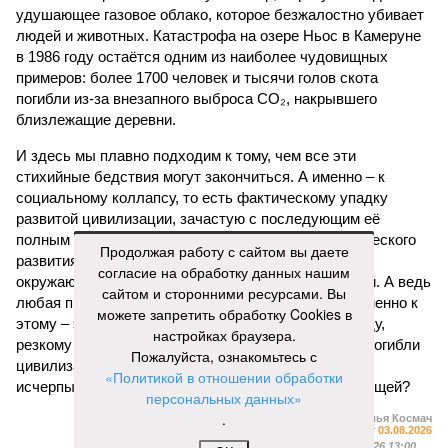
удушающее газовое облако, которое безжалостно убивает
людей и животных. Катастрофа на озере Ньос в Камеруне
в 1986 году остаётся одним из наиболее чудовищных
примеров: более 1700 человек и тысячи голов скота
погибли из-за внезапного выброса CO₂, накрывшего
близлежащие деревни.
И здесь мы плавно подходим к тому, чем все эти
стихийные бедствия могут закончиться. А именно – к
социальному коллапсу, то есть фактическому упадку
развитой цивилизации, зачастую с последующим её
полным уничтожением. Среди причин такого трагического
Продолжая работу с сайтом вы даете
развития событий учёные называют деградацию
согласие на обработку данных нашим
окружающей среды, истощение ресурсов и болезни. А ведь
сайтом и сторонними ресурсами. Вы
любая природная катастрофа непременно ведёт именно к
можете запретить обработку Cookies в
этому – экономическому кризису, эпидемиям, голоду,
настройках браузера.
резкому сокращению численности населения. Так погибли
Пожалуйста, ознакомьтесь с
цивилизации шумеров, майя, кхмеров – список не
«Политикой в отношении обработки
исчерпывающий. Какая цивилизация будет следующей?
персональных данных»
.
Илья Космач
Газета
«Наша версия» №29 от 03.08.2026
Опубликовано:
05.08.2026 13:00