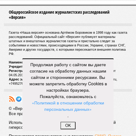
Общероссийское издание журналистских расследований
«Версия»
Газета «Наша версия» основана Артёмом Боровиком в 1998 году как газета
расследований. Официальный сайт «Версия» публикует материалы
штатных и внештатных журналистов газеты и пристально следит за
событиями и новостями, происходящими в России, Украине, странах СНГ,
Америке и других государств, с которыми пересекается внешняя политика
РФ.
Наименование:
Cетевое издание «Версия»
Продолжая работу с сайтом вы даете
Учредитель:
ООО «Версия»,
Главный редактор:
Горевой Р. Г.
согласие на обработку данных нашим
Регистрационный номер Роскомнадзора:
ЭЛ № ФС 77 - 72681 от
04.05.2018 г.
сайтом и сторонними ресурсами. Вы
Адрес электронной почты и телефон редакции:
versia@versia.ru,
можете запретить обработку Cookies в
+74952760348
настройках браузера.
Пожалуйста, ознакомьтесь с
«Политикой в отношении обработки
персональных данных»
© «Версия»
18+
Все права защищены
.
Использование материалов «Версии» без индексируемой
OK
гиперссылки запрещено