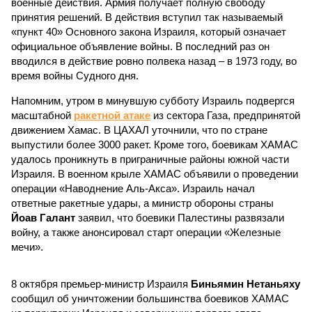
военные действия. Армия получает полную свободу
принятия решений. В действия вступил так называемый
«пункт 40» Основного закона Израиля, который означает
официальное объявление войны. В последний раз он
вводился в действие ровно полвека назад – в 1973 году, во
время войны Судного дня.
Напомним, утром в минувшую субботу Израиль подвергся
масштабной
ракетной атаке
из сектора Газа, предпринятой
движением Хамас. В ЦАХАЛ уточнили, что по стране
выпустили более 3000 ракет. Кроме того, боевикам ХАМАС
удалось проникнуть в приграничные районы южной части
Израиля. В военном крыле ХАМАС объявили о проведении
операции «Наводнение Аль-Акса». Израиль начал
ответные ракетные удары, а министр обороны страны
Йоав Галант
заявил, что боевики Палестины развязали
войну, а также анонсировал старт операции «Железные
мечи».
8 октября премьер-министр Израиля
Биньямин Нетаньяху
сообщил об уничтожении большинства боевиков ХАМАС