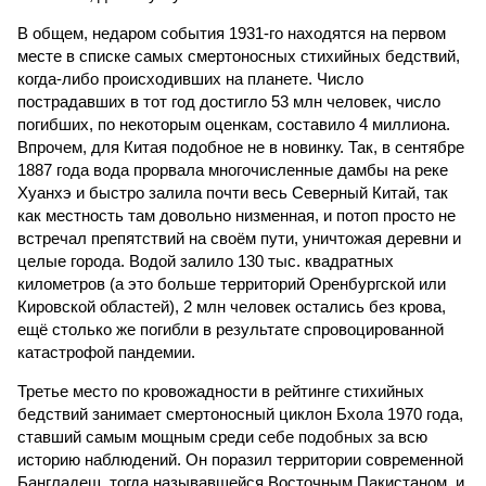
В общем, недаром события 1931-го находятся на первом
месте в списке самых смертоносных стихийных бедствий,
когда-либо происходивших на планете. Число
пострадавших в тот год достигло 53 млн человек, число
погибших, по некоторым оценкам, составило 4 миллиона.
Впрочем, для Китая подобное не в новинку. Так, в сентябре
1887 года вода прорвала многочисленные дамбы на реке
Хуанхэ и быстро залила почти весь Северный Китай, так
как местность там довольно низменная, и потоп просто не
встречал препятствий на своём пути, уничтожая деревни и
целые города. Водой залило 130 тыс. квадратных
километров (а это больше территорий Оренбургской или
Кировской областей), 2 млн человек остались без крова,
ещё столько же погибли в результате спровоцированной
катастрофой пандемии.
Третье место по кровожадности в рейтинге стихийных
бедствий занимает смертоносный циклон Бхола 1970 года,
ставший самым мощным среди себе подобных за всю
историю наблюдений. Он поразил территории современной
Бангладеш, тогда называвшейся Восточным Пакистаном, и