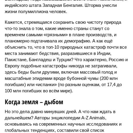
индийского штата Западная Бенгалия. Шторма унесли
жизни полумиллиона человек.
Кажется, стремящаяся сохранить свою чистоту природа
что-то знала о том, какие именно страны станут со
временем самыми «грязными» в плане производств, и
планомерно подтачивала их демографию. А как ещё
объяснить то, что в топ-10 природных катастроф почти все
места занимают бедствия, разразившиеся в Индии,
Пакистане, Бангладеш и Турции? Что характерно, Россию и
Европу подобные катастрофы никогда не затрагивали,
здесь беды были другими, включая массовый голод и
масштабные эпидемии вроде бубонной чумы (200 млн
погибших) или «испанки» (по разным оценкам, от 17,4 до
100 млн погибших во всём мире).
Когда земля – дыбом
Но это дела давно минувших дней. А что нам ждать в
дальнейшем? Авторы энциклопедии A-Z Animals,
основываясь на современных научных исследованиях и
глобальных тенденциях, составили свой список