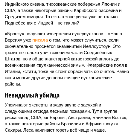
Индийского океана, тихо­океанские побережья Японии и
США, а также некоторые районы Карибского бассейна и
Средиземноморья. То есть в зоне риска уже не только
Поднебесная с Индией – не так ли?
«Бронзу» получают извержения супервулканов – «Наша
Версия» уже
писала
о том, что может случиться, если
окончательно проснётся знаменитый Йеллоустоун. Это
грозит не только уничтожением части Соединённых
Штатов, но и общепланетарной катастрофой вплоть до
возникновения «вулканической зимы». Флегрейские поля в
Италии, кстати, тоже не стоит сбрасывать со счетов. Равно
как и многие другие до поры спящие вулканические
районы.
Невидимый убийца
Упоминают эксперты и жару вкупе с засухой и
следующими отсюда лесными пожарами. Тут в группе
риска запад США, юг Европы, Австралия, Ближний Восток,
а также некоторые районы Бразилии и Африки к югу от
Сахары. Леса начинают гореть всё чаще и чаще,