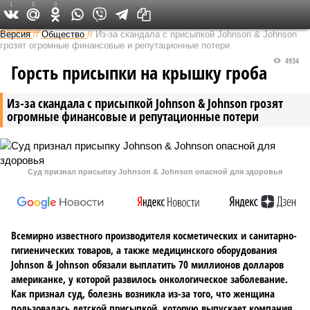
1
0
0
Федеральный выпуск
Версия
//
Общество
//
Из-за скандала с присыпкой Johnson & Johnson
грозят огромные финансовые и репутационные потери
4934
Горсть присыпки на крышку гроба
Из-за скандала с присыпкой Johnson & Johnson грозят
огромные финансовые и репутационные потери
Суд признал присыпку Johnson & Johnson опасной для здоровья
Всемирно известного производителя косметических и санитарно-
гигиенических товаров, а также медицинского оборудования
Johnson & Johnson обязали выплатить 70 миллионов долларов
американке, у которой развилось онкологическое заболевание.
Как признал суд, болезнь возникла из-за того, что женщина
пользовалась детской присыпкой, которую выпускает компания.