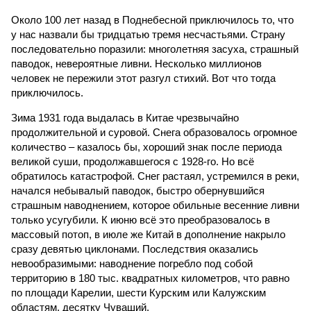
Около 100 лет назад в Поднебесной приключилось то, что
у нас назвали бы тридцатью тремя несчастьями. Страну
последовательно поразили: многолетняя засуха, страшный
паводок, невероятные ливни. Несколько миллионов
человек не пережили этот разгул стихий. Вот что тогда
приключилось.
Зима 1931 года выдалась в Китае чрезвычайно
продолжительной и суровой. Снега образовалось огромное
количество – казалось бы, хороший знак после периода
великой суши, продолжавшегося с 1928-го. Но всё
обратилось катастрофой. Снег растаял, устремился в реки,
начался небывалый паводок, быстро обернувшийся
страшным наводнением, которое обильные весенние ливни
только усугубили. К июню всё это преобразовалось в
массовый потоп, в июле же Китай в дополнение накрыло
сразу девятью циклонами. Последствия оказались
невообразимыми: наводнение погребло под собой
территорию в 180 тыс. квадратных километров, что равно
по площади Карелии, шести Курским или Калужским
областям, десятку Чуваший.