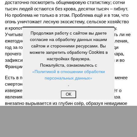
достаточно посмотреть общемировую статистику; сотни
тысяч людей остаются без крова, десятки тысяч – гибнут.
Но проблема не только в этом. Проблема ещё и в том, что
огонь уничтожает лесную экосистему, сельское хозяйство
и кропотливо созданную человеком инфраструктуру.
Продолжая работу с сайтом вы даете
Учитывая то, что пожары начинают становиться чуть ли не
согласие на обработку данных нашим
ежегодной реальностью на фоне глобального потепления,
сайтом и сторонними ресурсами. Вы
год за годом их будет всё больше, и здесь уже среди
можете запретить обработку Cookies в
прочего в большой опасности Европа. Небывалая жара,
настройках браузера.
зафиксированная в этом и прошлом годах в Италии и во
Пожалуйста, ознакомьтесь с
Франции, тому лучшее подтверждение.
«Политикой в отношении обработки
персональных данных»
Есть в перечне A-Z Animals и экзотика, впрочем, не менее
.
смертоносная. Это, в частности, «лимнические
извержения», о которых мало кто слышал. Речь идёт о
OK
явлениях, когда большое количество углекислого газа
внезапно вырывается из глубин озёр, образуя невидимое
удушающее газовое облако, которое безжалостно убивает
людей и животных. Катастрофа на озере Ньос в Камеруне
в 1986 году остаётся одним из наиболее чудовищных
примеров: более 1700 человек и тысячи голов скота
погибли из-за внезапного выброса CO₂, накрывшего