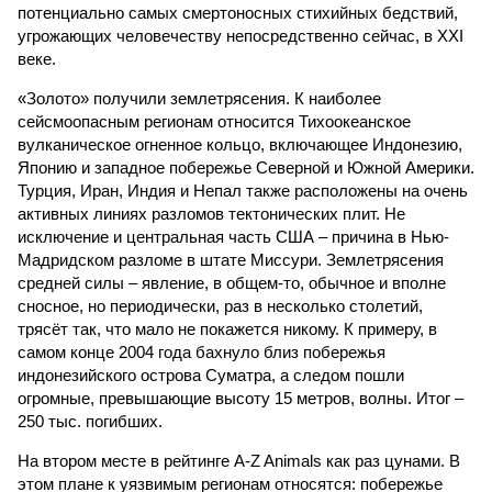
потенциально самых смертоносных стихийных бедствий,
угрожающих человечеству непосредственно сейчас, в XXI
веке.
«Золото» получили землетрясения. К наиболее
сейсмоопасным регионам относится Тихоокеанское
вулканическое огненное кольцо, включающее Индонезию,
Японию и западное побережье Северной и Южной Америки.
Турция, Иран, Индия и Непал также расположены на очень
активных линиях разломов тектонических плит. Не
исключение и центральная часть США – причина в Нью-
Мадридском разломе в штате Миссури. Землетрясения
средней силы – явление, в общем-то, обычное и вполне
сносное, но периодически, раз в несколько столетий,
трясёт так, что мало не покажется никому. К примеру, в
самом конце 2004 года бахнуло близ побережья
индонезийского острова Суматра, а следом пошли
огромные, превышающие высоту 15 метров, волны. Итог –
250 тыс. погибших.
На втором месте в рейтинге A-Z Animals как раз цунами. В
этом плане к уязвимым регионам относятся: побережье