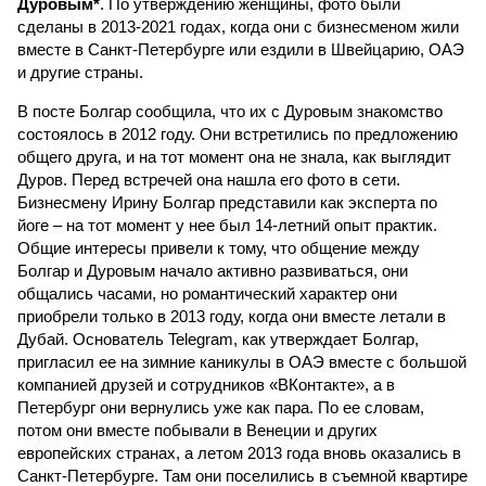
Дуровым*
. По утверждению женщины, фото были
сделаны в 2013-2021 годах, когда они с бизнесменом жили
вместе в Санкт-Петербурге или ездили в Швейцарию, ОАЭ
и другие страны.
В посте Болгар сообщила, что их с Дуровым знакомство
состоялось в 2012 году. Они встретились по предложению
общего друга, и на тот момент она не знала, как выглядит
Дуров. Перед встречей она нашла его фото в сети.
Бизнесмену Ирину Болгар представили как эксперта по
йоге – на тот момент у нее был 14-летний опыт практик.
Общие интересы привели к тому, что общение между
Болгар и Дуровым начало активно развиваться, они
общались часами, но романтический характер они
приобрели только в 2013 году, когда они вместе летали в
Дубай. Основатель Telegram, как утверждает Болгар,
пригласил ее на зимние каникулы в ОАЭ вместе с большой
компанией друзей и сотрудников «ВКонтакте», а в
Петербург они вернулись уже как пара. По ее словам,
потом они вместе побывали в Венеции и других
европейских странах, а летом 2013 года вновь оказались в
Санкт-Петербурге. Там они поселились в съемной квартире