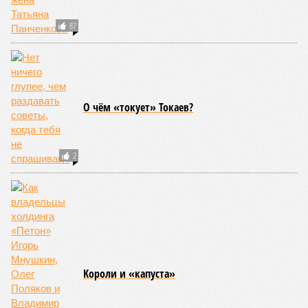
87
О чём «токует» Токаев?
2
Kороли и «капуста»