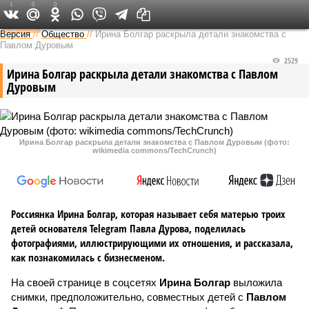
1
0
0
Федеральный выпуск
Версия
//
Общество
//
Ирина Болгар раскрыла детали знакомства с
Павлом Дуровым
2529
Ирина Болгар раскрыла детали знакомства с Павлом
Дуровым
Ирина Болгар раскрыла детали знакомства с Павлом Дуровым (фото:
wikimedia commons/TechCrunch)
Россиянка Ирина Болгар, которая называет себя матерью троих
детей основателя Telegram Павла Дурова, поделилась
фотографиями, иллюстрирующими их отношения, и рассказала,
как познакомилась с бизнесменом.
На своей странице в соцсетях
Ирина Болгар
выложила
снимки, предположительно, совместных детей с
Павлом