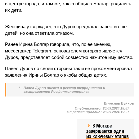
в центре города, и там же, как сообщила Болгар, родились
их дети.
Женщина утверждает, что Дуров предлагал завести еще
детей, но она ответила отказом.
Ранее Ирина Болгар говорила, что, по ее мнению,
мессенджер Telegram, основателем которого является
Дуров, представляет собой совместно нажитое имущество.
Павел Дуров со своей стороны так и не прокомментировал
заявления Ирины Болгар о якобы общих детях.
*
Павел Дуров внесен в реестр террористов и
экстремистов Росфинмониторинга
Вячеслав Буйнов
Опубликовано:
28.09.2024 15:57
Отредактировано:
28.09.2024 15:57
В Москве
завершается один
из ключевых этапов