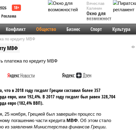
Вячеслав
2026
Калинин
Окно для
Реклама
возможностей
Конфликт
Общество
Бизнес
Спорт
Культура
ежа по кредиту МВФ
диту МВФ
о, что в 2018 году госдолг Греции составил более 357
да евро, или 192,4%. В 2017 году госдолг был равен 328,704
да евро (182,4% ВВП).
я, 25 ноября, Грецией был завершён процесс по
ному погашению части кредита
МВФ
. Об этом стало
но из заявления
Министерства финансов Греции
.