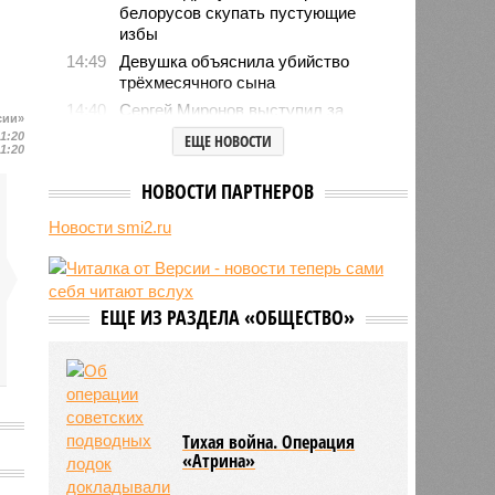
белорусов скупать пустующие
избы
14:49
Девушка объяснила убийство
трёхмесячного сына
14:40
Сергей Миронов выступил за
сии»
увеличение пенсий детям,
21:20
ЕЩЕ НОВОСТИ
21:20
потерявшим родителей
13:56
Финляндия захотела использовать
НОВОСТИ ПАРТНЕРОВ
приграничные болота против
России
Новости smi2.ru
13:15
С сентября изменятся правила
перевозки групп детей автобусами
13:04
В России с начала 2026 года
ЕЩЕ ИЗ РАЗДЕЛА «ОБЩЕСТВО»
существенно вырос объём выдачи
ипотеки
Тихая война. Операция
«Атрина»