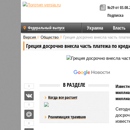
№29 от 03.08.
Подписка
Украина
Власть
Федеральный выпуск
Версия
//
Общество
//
Греция досрочно внесла часть плат
Греция досрочно внесла часть платежа по кре
В РАЗДЕЛЕ
Известн
0
миллиар
Когда все растает
миллиар
0
Сегодн
досроч
Реанимация трамваю
извест
0