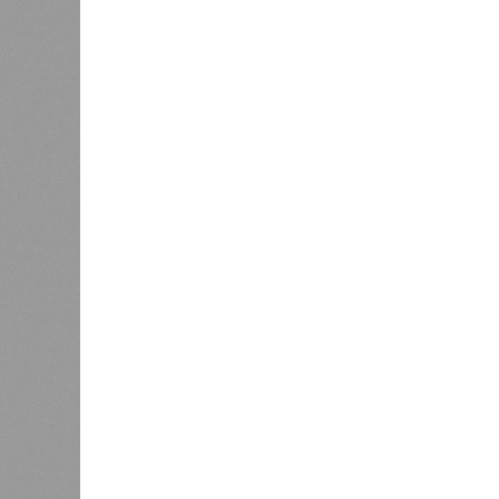
Версия
//
Конфликт
//
В нескольких станциях от уже сданн
компании Capital Group начала реальной достройки
«Станция ожидания» для доль
В нескольких станциях от уже сданного «Сказо
продолжают ждать от компании Capital Group 
В нескольких станциях от уже с
продолжают ждать от компании Cap
В РАЗДЕЛЕ
Пока в 
0
получаю
Ваш счёт
соответ
жилищно
0
станций