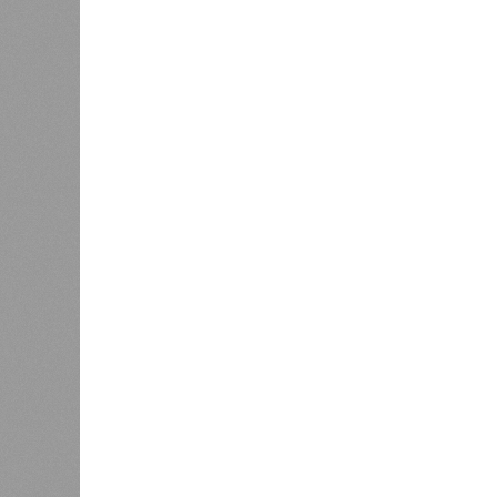
сказать
«Единая Россия» против своего
назначенца
0
ЖК «Светлый мир «Станция Л»: та 
та же
анонсированная
схема дострой
прошедшие два года результатов, п
информации
из профильных портал
декабрю 2026 г., вторую – к марту 2
задается вопросом: как эти сроки
площадке, по свидетельствам доль
техника отсутствует. Ни бетононас
подрядчиков. При том, что до «дек
Если в «Сказочном лесу» техзаказч
90%, затем 97%, с конкретными и
конструкций, устранение проектных
отчётности дольщики не видят. Ни C
подтверждают ни соблюдения графи
выполненных работ.
Напрашивается закономерный вопро