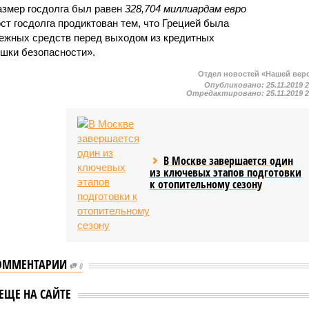
размер госдолга был равен
328,704 миллиардам евро
ст госдолга продиктован тем, что Грецией была
ежных средств перед выходом из кредитных
ушки безопасности».
Отдел новостей «Нашей вер
Опубликовано:
25.11.2019 
Отредактировано:
25.11.2019 
В Москве завершается один
из ключевых этапов подготовки
к отопительному сезону
ОММЕНТАРИИ
0
ЕЩЕ НА САЙТЕ