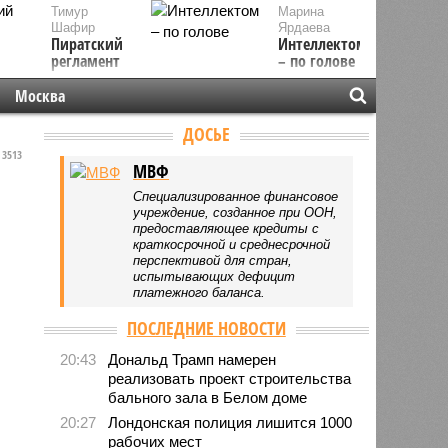
Тимур
Марина
Шафир
Ярдаева
Пиратский
Интеллектом
регламент
– по голове
Москва
ДОСЬЕ
3513
МВФ
Специализированное финансовое
учреждение, созданное при ООН,
предоставляющее кредиты с
краткосрочной и среднесрочной
перспективой для стран,
испытывающих дефицит
платежного баланса.
ПОСЛЕДНИЕ НОВОСТИ
20:43
Дональд Трамп намерен
реализовать проект строительства
бального зала в Белом доме
20:27
Лондонская полиция лишится 1000
рабочих мест