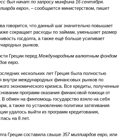
сс был начат по запросу минфина 16 сентября.
лиарда евро»
, – сообщается министерством, пишет
а говорится, что данный шаг значительно повышает
также сокращает расходы по займам, уменьшает размер
чивость госдолга, а также ещё больше усиливает
ународных рынков.
сти Греции перед
Международным валютным фондом
дов евро
.
 последних нескольких лет Греция была полностью
я внутри международных финансовых рынков по
кого экономического кризиса. Все кредиты, полученные
сновании программ оказания финансовой помощи от
 В обмен на финпомощь государство взяло на себя
рм, а также по установлению политики затягивания
реции удалось выйти из программ кредитования,
ась на 8 лет.
олга Греции составила свыше
357 миллиардов евро
, или