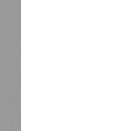
(декабрь 2026 – март 2028), если 
отсутствию техники на площадке, 
строй продолжают
фигурировать
в 
порталах.
Для почти четырёх тысяч будущих 
календарём, а очередными перенос
продолжают указывать даты сдачи,
ней по-прежнему не видно признако
не превращаются ли сроки ввода в
реальным положением дел? Именно 
дольщики ЖК «Станция Л».
Украинскому кандидату в
конгресс США запретили
приходить на пляж после драки