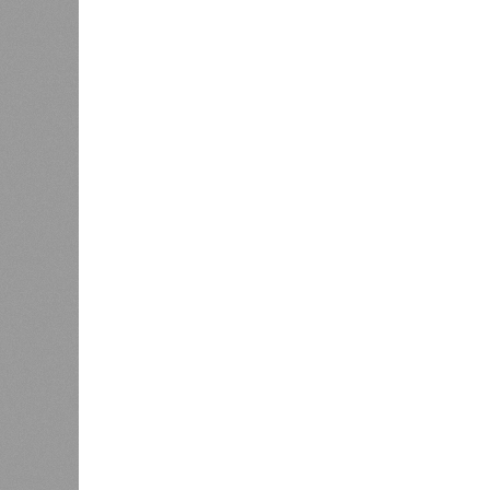
К
Новости smi2.ru
Версия
//
Общество
//
Земля уже не раз показывала человеч
Последние времена
Земля уже не раз показывала человечеству свой