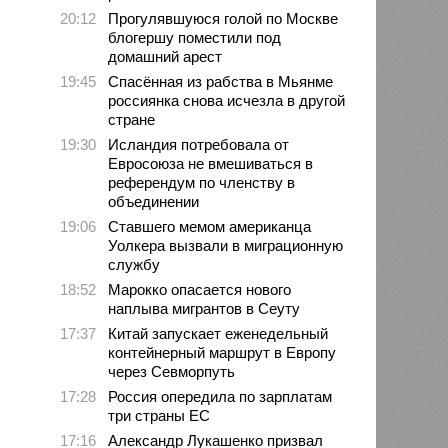
20:12
Прогулявшуюся голой по Москве
блогершу поместили под
домашний арест
19:45
Спасённая из рабства в Мьянме
россиянка снова исчезла в другой
стране
19:30
Исландия потребовала от
Евросоюза не вмешиваться в
референдум по членству в
объединении
19:06
Ставшего мемом американца
Уолкера вызвали в миграционную
службу
18:52
Марокко опасается нового
наплыва мигрантов в Сеуту
17:37
Китай запускает еженедельный
контейнерный маршрут в Европу
через Севморпуть
17:28
Россия опередила по зарплатам
три страны ЕС
17:16
Александр Лукашенко призвал