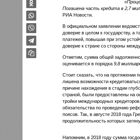
«Проце
Погашена часть кредита в 2,7 мил
РИА Новости.
В официальном заявлении ведомств
доверие в целом к государству, а 
платежей, повышая при этом устой
доверие к стране со стороны межд
Отметим, сумма общей задолженно
оценивается в порядка
9,8 миллиар
Стоит сказать, что на протяжении
лишена возможности кредитоватьс
причине нахождения в стадии глубо
страной, были предоставлены на о
тройки международных кредиторов.
обязательства по проведению рефо
поясов. Так, в августе 2018 года Г
продолжительность которых затянул
Напомним, в 2018 году сумма госд