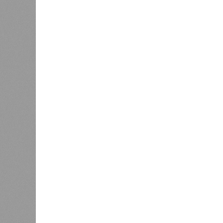
(достраивать проблемные объекты 
масштабируется на Люблино? И озн
реальности подрядчик по «Станци
лагеря у объекта в 2025–2026 года
в личном общении нам перестали 
рассказывают расстроенные дольщ
Казалось бы, формально ответстве
Suns Development – банкрот, часть 
бенефициар компании находится под
проблемных объектов группы – «Ста
согласно информации на сайтах Capi
объектов уже сданы или близки к с
пострадавших дольщиков (3908 квар
стройплощадкой без стройки. Возни
года на «Станцию Л» в полном объ
меньшего масштаба?
Источник: https://avaho.ru/novos
y
Если да, то на каком основании д