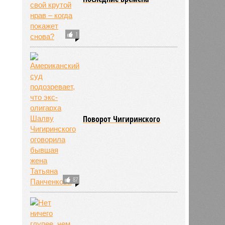
1
674
Поворот Чигиринского
87