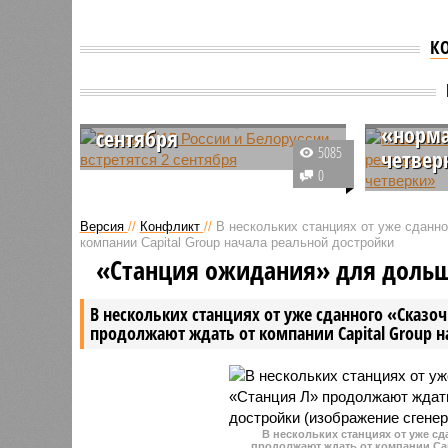
К
Глава 
Главы МИД России и
реали
Белоруссии встретятся 2
«норм
сентября
5085
четвер
Мария Захарова, офпред МИД
0
России анонсировала
Маас отм
совместную встречу глав
конфликт
Версия
//
Конфликт
//
В нескольких станциях от уже сданн
Министерство иностранных дел
будут ва
компании Capital Group начала реальной достройки
России и Белоруссии Сергея
предстоя
«Станция ожидания» для доль
Лаврова и Владимира Макея.
полугоди
Германии 
В нескольких станциях от уже сданного «Сказо
возможно
продолжают ждать от компании Capital Group 
время пр
Маас не 
В нескольких станциях от уже с
продолжают ждать от компании Cap