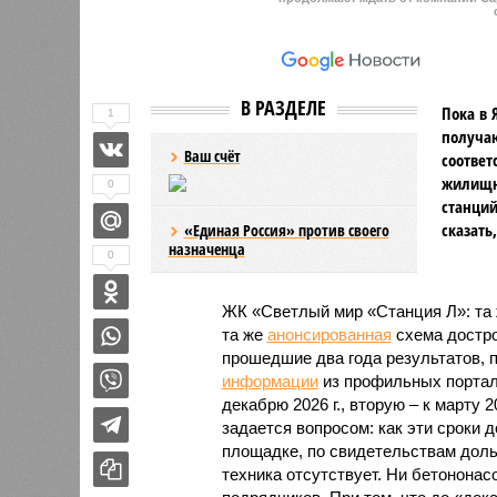
В РАЗДЕЛЕ
Пока в 
1
получаю
Ваш счёт
соответ
жилищно
0
станций
сказать
«Единая Россия» против своего
назначенца
0
ЖК «Светлый мир «Станция Л»: та 
та же
анонсированная
схема дострой
прошедшие два года результатов, п
информации
из профильных портал
декабрю 2026 г., вторую – к марту 2
задается вопросом: как эти сроки
площадке, по свидетельствам доль
техника отсутствует. Ни бетононас