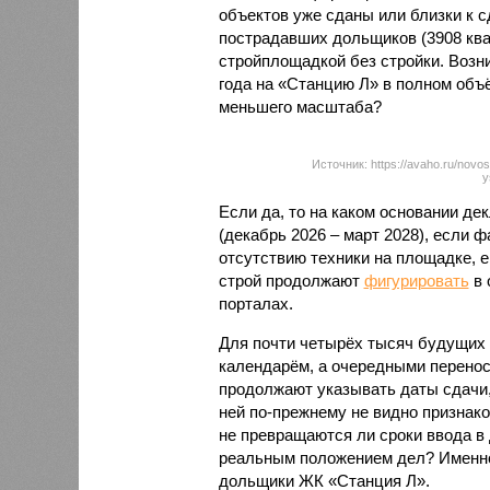
объектов уже сданы или близки к с
пострадавших дольщиков (3908 квар
стройплощадкой без стройки. Возни
года на «Станцию Л» в полном объ
меньшего масштаба?
Источник: https://avaho.ru/novos
y
Если да, то на каком основании д
(декабрь 2026 – март 2028), если 
отсутствию техники на площадке, 
строй продолжают
фигурировать
в 
порталах.
Для почти четырёх тысяч будущих 
календарём, а очередными перенос
продолжают указывать даты сдачи,
ней по-прежнему не видно признако
не превращаются ли сроки ввода в
реальным положением дел? Именно 
дольщики ЖК «Станция Л».