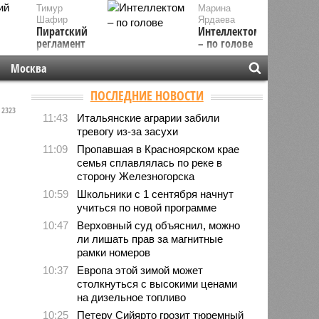
Тимур
Марина
Шафир
Ярдаева
Пиратский
Интеллектом
регламент
– по голове
Москва
ПОСЛЕДНИЕ НОВОСТИ
2323
11:43
Итальянские аграрии забили
тревогу из-за засухи
11:09
Пропавшая в Красноярском крае
семья сплавлялась по реке в
сторону Железногорска
10:59
Школьники с 1 сентября начнут
учиться по новой программе
10:47
Верховный суд объяснил, можно
ли лишать прав за магнитные
рамки номеров
10:37
Европа этой зимой может
столкнуться с высокими ценами
на дизельное топливо
10:25
Петеру Сийярто грозит тюремный