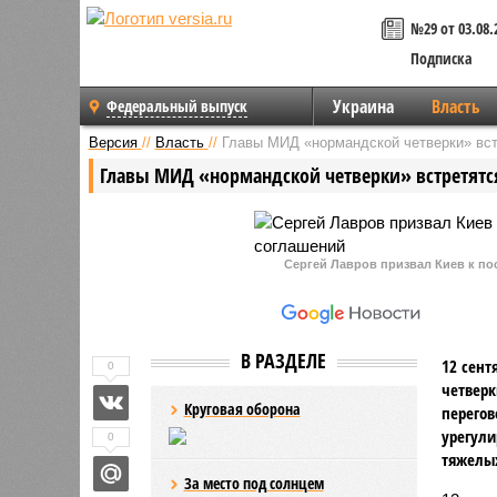
№29 от 03.08.
Подписка
Украина
Власть
Федеральный выпуск
Версия
//
Власть
//
Главы МИД «нормандской четверки» вст
Главы МИД «нормандской четверки» встретятся
Сергей Лавров призвал Киев к п
В РАЗДЕЛЕ
12 сент
0
четверк
Круговая оборона
перегов
урегули
0
тяжелых
За место под солнцем