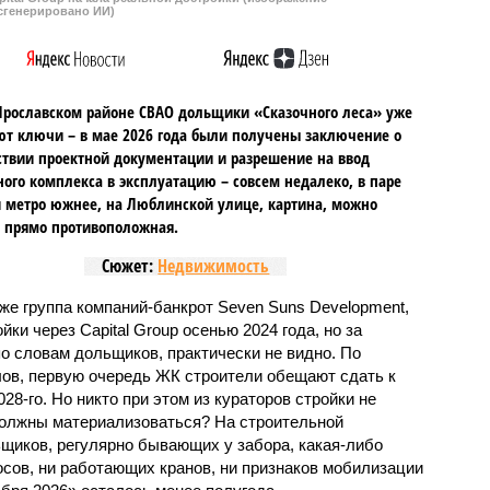
сгенерировано ИИ)
Ярославском районе СВАО дольщики «Сказочного леса» уже
т ключи – в мае 2026 года были получены заключение о
ствии проектной документации и разрешение на ввод
го комплекса в эксплуатацию – совсем недалеко, в паре
 метро южнее, на Люблинской улице, картина, можно
, прямо противоположная.
Сюжет:
Недвижимость
же группа компаний-банкрот Seven Suns Development,
ки через Capital Group осенью 2024 года, но за
о словам дольщиков, практически не видно. По
ов, первую очередь ЖК строители обещают сдать к
028-го. Но никто при этом из кураторов стройки не
 должны материализоваться? На строительной
щиков, регулярно бывающих у забора, какая-либо
осов, ни работающих кранов, ни признаков мобилизации