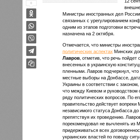
12 сен
0
внешне
Министры иностранных дел России,
связанных с урегулированием конф
одним из этапов подготовки встреч
назначена на 2 октября.
Отмечается, что министры иностра
политических аспектах
Минских до
Лавров
, отметив, что речь пойдет
внесенных в украинскую конституц
пленными. Лавров подчеркнул, что
местные выборы на Донбассе, дата 
Украины в соответствии с законом
что между Киевом и руководством 
ряду политических вопросов. По его
правительство действует вопреки 
независимого статуса Донбасса до
препятствуя их проведению. Лавро
порекомендовал не вычленять из М
придерживаться всех договоренност
украинских властей по поводу ситу