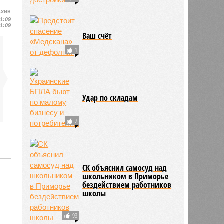
ьхин
11:09
11:09
Ваш счёт
1
Удар по складам
2
СК объяснил самосуд над
школьником в Приморье
бездействием работников
школы
796
93