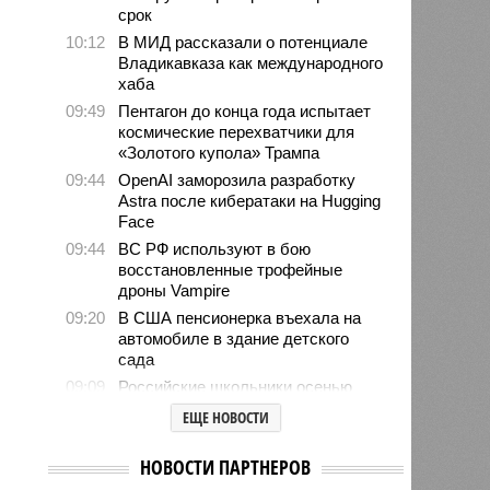
срок
10:12
В МИД рассказали о потенциале
Владикавказа как международного
хаба
09:49
Пентагон до конца года испытает
космические перехватчики для
«Золотого купола» Трампа
09:44
OpenAI заморозила разработку
Astra после кибератаки на Hugging
Face
09:44
ВС РФ используют в бою
восстановленные трофейные
дроны Vampire
09:20
В США пенсионерка въехала на
автомобиле в здание детского
сада
09:09
Российские школьники осенью
будут отдыхать больше, чем
ЕЩЕ НОВОСТИ
зимой
08:49
Финский МИД не удалил
НОВОСТИ ПАРТНЕРОВ
рекомендации для граждан,