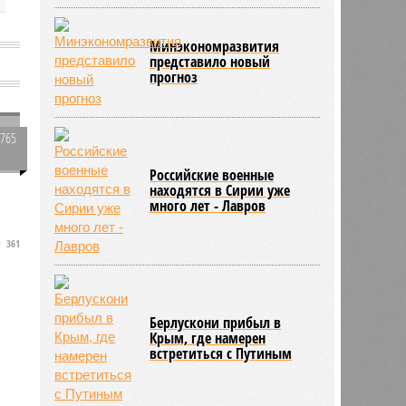
Минэкономразвития
представило новый
прогноз
7765
0
Российские военные
с
находятся в Сирии уже
много лет - Лавров
361
м
Берлускони прибыл в
Крым, где намерен
встретиться с Путиным