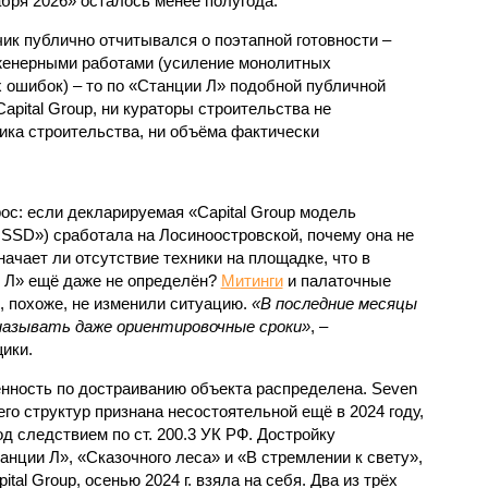
абря 2026» осталось менее полугода.
ик публично отчитывался о поэтапной готовности –
нженерными работами (усиление монолитных
 ошибок) – то по «Станции Л» подобной публичной
apital Group, ни кураторы строительства не
ка строительства, ни объёма фактически
с: если декларируемая «Capital Group модель
SSD») сработала на Лосиноостровской, почему она не
ачает ли отсутствие техники на площадке, что в
и Л» ещё даже не определён?
Митинги
и палаточные
х, похоже, не изменили ситуацию.
«В последние месяцы
называть даже ориентировочные сроки»
, –
ики.
нность по достраиванию объекта распределена. Seven
его структур признана несостоятельной ещё в 2024 году,
 следствием по ст. 200.3 УК РФ. Достройку
нции Л», «Сказочного леса» и «В стремлении к свету»,
tal Group, осенью 2024 г. взяла на себя. Два из трёх