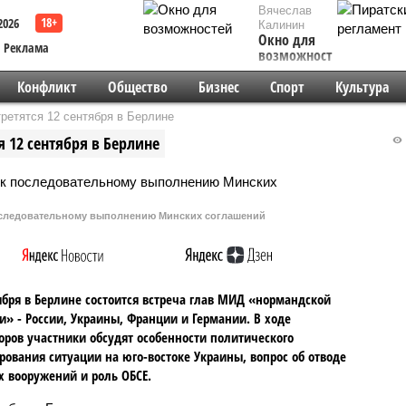
Вячеслав
2026
Калинин
Окно для
Реклама
возможностей
Конфликт
Общество
Бизнес
Спорт
Культура
ретятся 12 сентября в Берлине
 12 сентября в Берлине
оследовательному выполнению Минских соглашений
ября в Берлине состоится встреча глав МИД «нормандской
и» - России, Украины, Франции и Германии. В ходе
оров участники обсудят особенности политического
рования ситуации на юго-востоке Украины, вопрос об отводе
 вооружений и роль ОБСЕ.