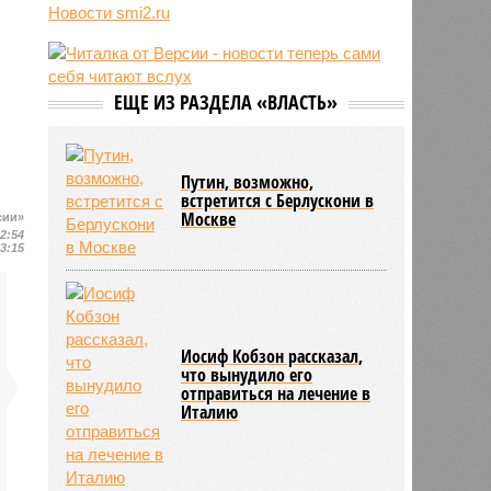
воюющих за ВСУ
Новости smi2.ru
08:44
США занимаются поисками
лидера на Кубе по
венесуэльскому сценарию
ЕЩЕ ИЗ РАЗДЕЛА «ВЛАСТЬ»
07/08
Экс-президент Финляндии
отказался признать Россию
угрозой для Европы
Путин, возможно,
встретится с Берлускони в
Москве
сии»
12:54
13:15
Иосиф Кобзон рассказал,
что вынудило его
отправиться на лечение в
Италию