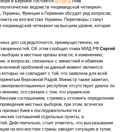
тября в Берлине состоится
встреча
глав
политических ведомств «нормандской четверки».
 Украины, Франции и Германии обсудят ряд вопросов,
ликта на юго-востоке Украины. Переговоры станут
и «нормандской четверки» на высшем уровне, которая
нных дел сосредоточатся, преимущественно, на
говоренностей. Об этом сообщил глава МИД РФ
Сергей
 о выборах в местные органы власти, и изменениях,
ию, и вопросах, связанных с амнистией и обменом
 ключевой проблемой на данный момент являются
которых не совпадает с той, что заявлена для всей
, принятым Верховной Радой. Министр также заметил,
самопровозглашенных республик отсутствует диалог по
 мнению, это связано с тем, что украинское
Минским соглашениям, стремясь отложить определение
 проведения местных выборов, при этом, всячески
в призвал Киев к последовательности и
инских соглашений отдельные пункты, а
ей. Действительно, стоит отметить, что высказывания
ации на юго-востоке страны заводят ситуацию в тупик.