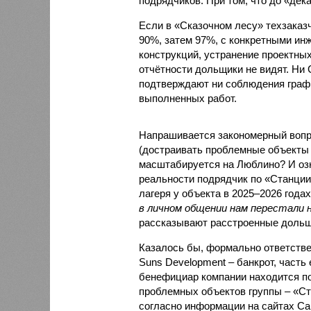
подрядчиков. При том, что до «дек
Если в «Сказочном лесу» техзаказч
90%, затем 97%, с конкретными и
конструкций, устранение проектных
отчётности дольщики не видят. Ни C
подтверждают ни соблюдения графи
выполненных работ.
Напрашивается закономерный вопро
(достраивать проблемные объекты 
масштабируется на Люблино? И озн
реальности подрядчик по «Станци
лагеря у объекта в 2025–2026 года
в личном общении нам перестали 
рассказывают расстроенные дольщ
Казалось бы, формально ответстве
Suns Development – банкрот, часть 
бенефициар компании находится под
проблемных объектов группы – «Ста
согласно информации на сайтах Capi