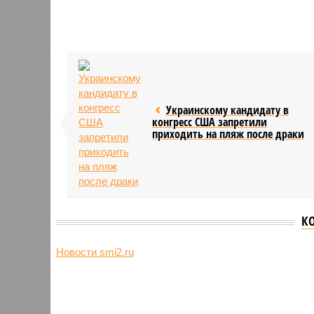
Украинскому кандидату в
конгресс США запретили
приходить на пляж после драки
К
Новости smi2.ru
Версия
//
Общество
//
Земля уже не раз показывала человеч
Последние времена