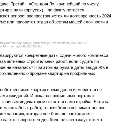
даче. Третий – «Станция Л», крупнейший по числу
тир в пяти корпусах) – по факту остаётся
кает вопрос: распространяется ли договорённость 2024
ёме или приоритет отдан объектам мешей сложности и
troyka/moskva/uvao/lyublino/svetlyy-mir-stantsiya-l/9303640/?
sclid=msemqdok6w326352116
екларируются конкретные даты сдачи жилого комплекса
фаза активных строительных работ, если судить по
ещё не началась? При этом на бумаге даты ввода ЖК в
объявлениях о продаже квартир на профильных
собственников квартир время давно измеряется не
ами ожиданий. И пока на профильных порталах
 главным индикатором остается сама стройка. Если на
в масштабных работ, то неизбежно возникает вопрос:
 декларацию, которая все больше расходится с
на этот вопрос сегодня больше всего ждут ответа