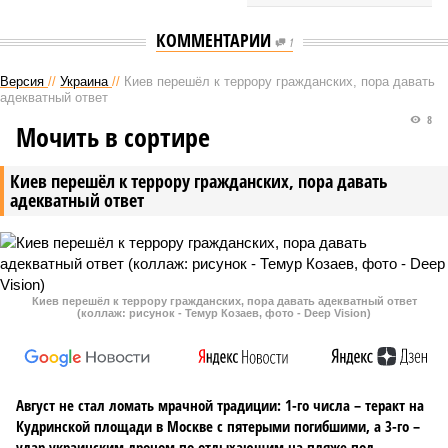
КОММЕНТАРИИ
1
Версия
//
Украина
//
Киев перешёл к террору гражданских, пора давать
адекватный ответ
8
Мочить в сортире
Киев перешёл к террору гражданских, пора давать
адекватный ответ
Киев перешёл к террору гражданских, пора давать адекватный ответ
(коллаж: рисунок - Темур Козаев, фото - Deep Vision)
Август не стал ломать мрачной традиции: 1-го числа – теракт на
Кудринской площади в Москве с пятерыми погибшими, а 3-го –
удар украинским дроном по отдыхающим на пляже под