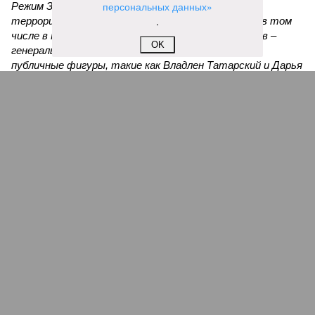
персональных данных»
Режим Зеленского неоднократно совершал
.
террористические акты на территории России, в том
числе в Москве и Санкт-Петербурге. Среди жертв –
OK
генералы, бывшие украинские политики и просто
публичные фигуры, такие как Владлен Татарский и Дарья
Дугина. Причём, нанося удары, Украина была готова к
массовым жертвам невинных людей. Как сообщается, на
мероприятии в Balzi Rossi было немало значимых фигур,
как военных, так и гражданских, а также их друзей и
родных. Использование взрывного заряда,
предназначенного для максимального поражения
присутствующих, вполне вписывается в почерк
украинских спецслужб».
Саймс полагает уместным напомнить, как с подобными
явлениями поступали во времена
Павла Судоплатова
:
«Я
часто слышу, что террор – не наш метод. Конечно, не
наш. Но разве наш метод – подставлять врагу другую
щёку? Израиль регулярно и эффективно уничтожает
тех, кто наносил по нему удары. США открыто гордятся
тем, что убили во время первого срока Трампа иранского
генерала Сулеймани, а совсем недавно истребили военно-