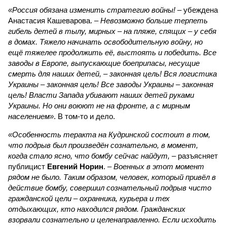
«Россия обязана изменить стратегию войны!
– убеждена
Анастасия Кашеварова. –
Невозможно больше терпеть
гибель детей в тылу, мирных – на пляже, спящих – у себя
в домах. Тяжело начинать освободительную войну, но
ещё тяжелее продолжить её, выстоять и победить. Все
заводы в Европе, выпускающие боеприпасы, несущие
смерть для наших детей, – законная цель! Вся логистика
Украины – законная цель! Все заводы Украины – законная
цель! Власти Запада убивают наших детей руками
Украины. Но они воюют не на фронте, а с мирным
населением»
. В том-то и дело.
«Особенность теракта на Кудринской состоит в том,
что подрыв был произведён сознательно, в момент,
когда стало ясно, что бомбу сейчас найдут,
– разъясняет
публицист
Евгений Норин
. –
Военных в этот момент
рядом не было. Таким образом, человек, который привёл в
действие бомбу, совершил сознательный подрыв чисто
гражданской цели – охранника, курьера и тех
отдыхающих, кто находился рядом. Гражданских
взорвали сознательно и целенаправленно. Если исходить