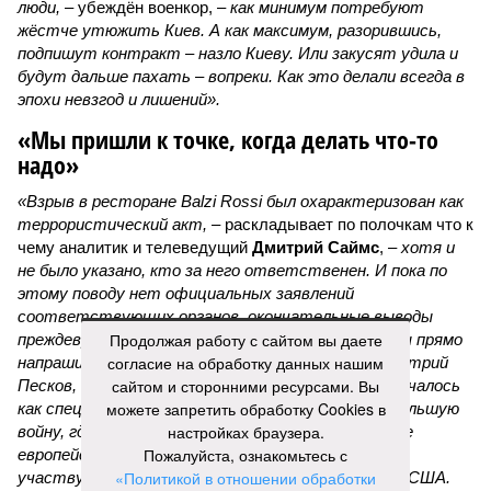
люди,
– убеждён военкор, –
как минимум потребуют
жёстче утюжить Киев. А как максимум, разорившись,
подпишут контракт – назло Киеву. Или закусят удила и
будут дальше пахать – вопреки. Как это делали всегда в
эпохи невзгод и лишений».
«Мы пришли к точке, когда делать что-то
надо»
«Взрыв в ресторане Balzi Rossi был охарактеризован как
террористический акт, –
раскладывает по полочкам что к
чему аналитик и телеведущий
Дмитрий Саймс
, –
хотя и
не было указано, кто за него ответственен. И пока по
этому поводу нет официальных заявлений
соответствующих органов, окончательные выводы
Продолжая работу с сайтом вы даете
преждевременны. А вот предварительные выводы прямо
согласие на обработку данных нашим
напрашиваются. Россия, как недавно говорил Дмитрий
сайтом и сторонними ресурсами. Вы
Песков, находится в состоянии войны. То, что началось
можете запретить обработку Cookies в
как специальная военная операция, переросло в большую
настройках браузера.
войну, где на стороне Украины участвуют многие
Пожалуйста, ознакомьтесь с
европейские государства – непосредственно
«Политикой в отношении обработки
участвуют. И косвенно, но тоже существенно – США.