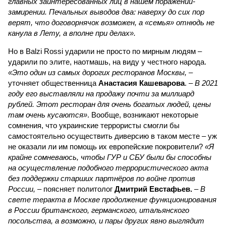
главных заинтересованных лиц в нашем поражении-
замирении. Печальных выводов два: наверху до сих пор
верят, что договорнячок возможен, а «семья» отнюдь не
канула в Лету, а вполне при делах».
Но в Balzi Rossi ударили не просто по мирным людям –
ударили по элите, наотмашь, на виду у честного народа.
«Это один из самых дорогих ресторанов Москвы,
–
уточняет общественница
Анастасия Кашеварова
. –
В 2021
году его выставляли на продажу почти за миллиард
рублей. Этот ресторан для очень богатых людей, цены
там очень кусаются»
. Вообще, возникают некоторые
сомнения, что украинские террористы смогли бы
самостоятельно осуществить диверсию в таком месте – уж
не оказали ли им помощь их европейские покровители?
«Я
крайне сомневаюсь, чтобы ГУР и СБУ были бы способны
на осуществление подобного террористического акта
без поддержки старших партнёров по войне против
России,
– поясняет политолог
Дмитрий Евстафьев.
–
В
свете теракта в Москве продолжение функционирования
в России британского, германского, итальянского
посольства, а возможно, и пары других явно выглядит