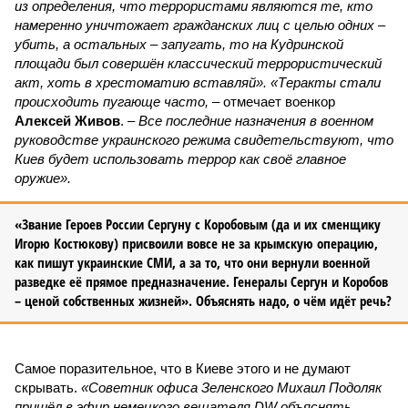
из определения, что террористами являются те, кто
намеренно уничтожает гражданских лиц с целью одних –
убить, а остальных – запугать, то на Кудринской
площади был совершён классический террористический
акт, хоть в хрестоматию вставляй». «Теракты стали
происходить пугающе часто,
– отмечает военкор
Алексей Живов
. –
Все последние назначения в военном
руководстве украинского режима свидетельствуют, что
Киев будет использовать террор как своё главное
оружие».
«Звание Героев России Сергуну с Коробовым (да и их сменщику
Игорю Костюкову) присвоили вовсе не за крымскую операцию,
как пишут украинские СМИ, а за то, что они вернули военной
разведке её прямое предназначение. Генералы Сергун и Коробов
– ценой собственных жизней». Объяснять надо, о чём идёт речь?
Самое поразительное, что в Киеве этого и не думают
скрывать.
«Советник офиса Зеленского Михаил Подоляк
пришёл в эфир немецкого вещателя DW объяснять,