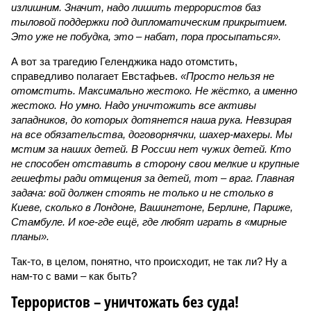
излишним. Значит, надо лишить террористов баз
тыловой поддержки под дипломатическим прикрытием.
Это уже не побудка, это – набат, пора просыпаться».
А вот за трагедию Геленджика надо отомстить,
справедливо полагает Евстафьев.
«Просто нельзя не
отомстить. Максимально жестоко. Не жёстко, а именно
жестоко. Но умно. Надо уничтожить все активы
западников, до которых дотянется наша рука. Невзирая
на все обязательства, договорнячки, шахер-махеры. Мы
мстим за наших детей. В России нет чужих детей. Кто
не способен отставить в сторону свои мелкие и крупные
гешефты ради отмщения за детей, тот – враг. Главная
задача: вой должен стоять не только и не столько в
Киеве, сколько в Лондоне, Вашингтоне, Берлине, Париже,
Стамбуле. И кое-где ещё, где любят играть в «мирные
планы».
Так-то, в целом, понятно, что происходит, не так ли? Ну а
нам-то с вами – как быть?
Террористов – уничтожать без суда!