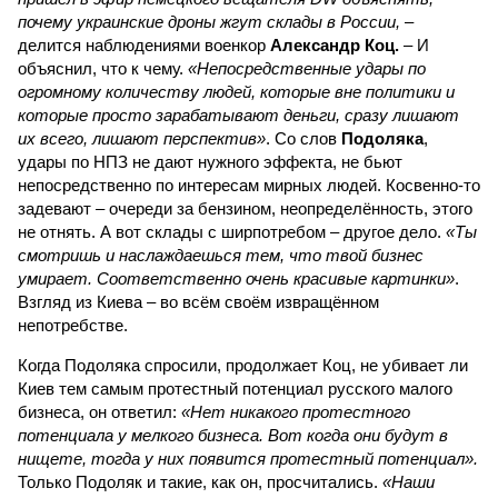
почему украинские дроны жгут склады в России,
–
делится наблюдениями военкор
Александр Коц.
– И
объяснил, что к чему.
«Непосредственные удары по
огромному количеству людей, которые вне политики и
которые просто зарабатывают деньги, сразу лишают
их всего, лишают перспектив»
. Со слов
Подоляка
,
удары по НПЗ не дают нужного эффекта, не бьют
непосредственно по интересам мирных людей. Косвенно-то
задевают – очереди за бензином, неопределённость, этого
не отнять. А вот склады с ширпотребом – другое дело.
«Ты
смотришь и наслаждаешься тем, что твой бизнес
умирает. Соответственно очень красивые картинки»
.
Взгляд из Киева – во всём своём извращённом
непотребстве.
Когда Подоляка спросили, продолжает Коц, не убивает ли
Киев тем самым протестный потенциал русского малого
бизнеса, он ответил:
«Нет никакого протестного
потенциала у мелкого бизнеса. Вот когда они будут в
нищете, тогда у них появится протестный потенциал».
Только Подоляк и такие, как он, просчитались.
«Наши