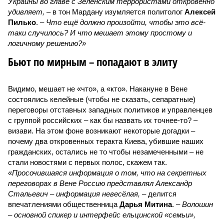
Украины во главе с Зеленским террористами откровенно
удивляет,
– в тон Мардану изумляется политолог
Алексей
Пилько
. –
Что ещё должно произойти, чтобы это всё-
таки случилось? И что мешает этому простому и
логичному решению?»
Бьют по мирным – попадают в элиту
Видимо, мешает не «что», а «кто». Накануне в Вене
состоялись келейные (чтобы не сказать, сепаратные)
переговоры отставных западных политиков и управленцев
с группой российских – как бы назвать их точнее-то? –
визави. На этом фоне возникают некоторые догадки –
почему два откровенных теракта Киева, убившие наших
гражданских, остались не то чтобы незамеченными – не
стали новостями с первых полос, скажем так.
«Просочившаяся информация о том, что на секретных
переговорах в Вене Россию представлял Александр
Стальевич – информация невесёлая,
– делится
впечатлениями общественница
Дарья Митина
. –
Волошин
– основной спикер и интерфейс ельцинской «семьи»,