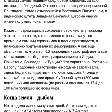
ставший самым мощным среди себе подобных за всю
историю наблюдений. Он поразил территории современной
Бангладеш, тогда называвшейся Восточным Пакистаном, и
индийского штата Западная Бенгалия. Шторма унесли
жизни полумиллиона человек.
Кажется, стремящаяся сохранить свою чистоту природа
что-то знала о том, какие именно страны станут со
временем самыми «грязными» в плане производств, и
планомерно подтачивала их демографию. А как ещё
объяснить то, что в топ-10 природных катастроф почти все
места занимают бедствия, разразившиеся в Индии,
Пакистане, Бангладеш и Турции? Что характерно, Россию и
Европу подобные катастрофы никогда не затрагивали,
здесь беды были другими, включая массовый голод и
масштабные эпидемии вроде бубонной чумы (200 млн
погибших) или «испанки» (по разным оценкам, от 17,4 до
100 млн погибших во всём мире).
Когда земля – дыбом
Но это дела давно минувших дней. А что нам ждать в
дальнейшем? Авторы энциклопедии A-Z Animals,