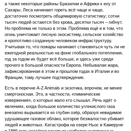
а также некоторые районы Бразилии и Африки к югу от
Сахары. Леса начинают гореть всё чаще и чаще,
достаточно посмотреть общемировую статистику; сотни
тысяч людей остаются без крова, десятки тысяч – гибнут.
Но проблема не только в этом. Проблема ещё и в том, что
огонь уничтожает лесную экосистему, сельское хозяйство
и кропотливо созданную человеком инфраструктуру.
Учитывая то, что пожары начинают становиться чуть ли не
ежегодной реальностью на фоне глобального потепления,
год за годом их будет всё больше, и здесь уже среди
прочего в большой опасности Европа. Небывалая жара,
зафиксированная в этом и прошлом годах в Италии и во
Франции, тому лучшее подтверждение.
Есть в перечне A-Z Animals и экзотика, впрочем, не менее
смертоносная. Это, в частности, «лимнические
извержения», о которых мало кто слышал. Речь идёт о
явлениях, когда большое количество углекислого газа
внезапно вырывается из глубин озёр, образуя невидимое
удушающее газовое облако, которое безжалостно убивает
людей и животных. Катастрофа на озере Ньос в Камеруне
в 1986 году остаётся одним из наиболее чудовищных