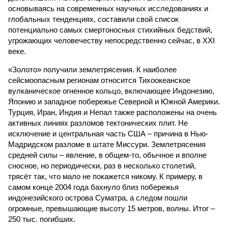
основываясь на современных научных исследованиях и
глобальных тенденциях, составили свой список
потенциально самых смертоносных стихийных бедствий,
угрожающих человечеству непосредственно сейчас, в XXI
веке.
«Золото» получили землетрясения. К наиболее
сейсмоопасным регионам относится Тихоокеанское
вулканическое огненное кольцо, включающее Индонезию,
Японию и западное побережье Северной и Южной Америки.
Турция, Иран, Индия и Непал также расположены на очень
активных линиях разломов тектонических плит. Не
исключение и центральная часть США – причина в Нью-
Мадридском разломе в штате Миссури. Землетрясения
средней силы – явление, в общем-то, обычное и вполне
сносное, но периодически, раз в несколько столетий,
трясёт так, что мало не покажется никому. К примеру, в
самом конце 2004 года бахнуло близ побережья
индонезийского острова Суматра, а следом пошли
огромные, превышающие высоту 15 метров, волны. Итог –
250 тыс. погибших.