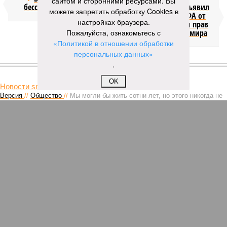
сайтом и сторонними ресурсами. Вы
бессмертия
отступил и объявил
можете запретить обработку Cookies в
об отказе ФИФА от
настройках браузера.
продажи доли прав
Пожалуйста, ознакомьтесь с
на чемпионат мира
«Политикой в отношении обработки
персональных данных»
КОММЕНТАРИИ
.
0
OK
Новости smi2.ru
Версия
//
Общество
//
Мы могли бы жить сотни лет, но этого никогда не
будет
258
Возраст бессмертия
Мы могли бы жить сотни лет, но этого никогда не будет
Мы могли бы жить сотни лет, но этого никогда не будет (фото: Deep
Vision)