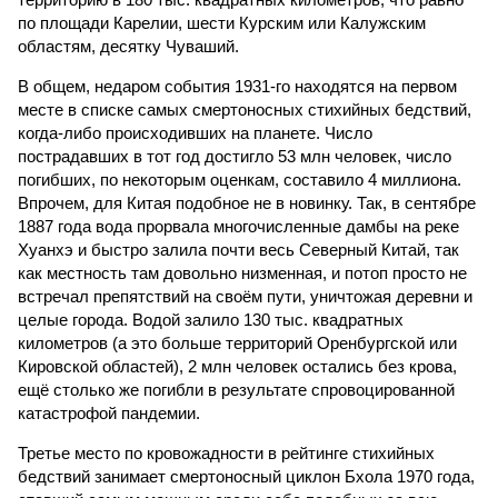
по площади Карелии, шести Курским или Калужским
областям, десятку Чуваший.
В общем, недаром события 1931-го находятся на первом
месте в списке самых смертоносных стихийных бедствий,
когда-либо происходивших на планете. Число
пострадавших в тот год достигло 53 млн человек, число
погибших, по некоторым оценкам, составило 4 миллиона.
Впрочем, для Китая подобное не в новинку. Так, в сентябре
1887 года вода прорвала многочисленные дамбы на реке
Хуанхэ и быстро залила почти весь Северный Китай, так
как местность там довольно низменная, и потоп просто не
встречал препятствий на своём пути, уничтожая деревни и
целые города. Водой залило 130 тыс. квадратных
километров (а это больше территорий Оренбургской или
Кировской областей), 2 млн человек остались без крова,
ещё столько же погибли в результате спровоцированной
катастрофой пандемии.
Третье место по кровожадности в рейтинге стихийных
бедствий занимает смертоносный циклон Бхола 1970 года,