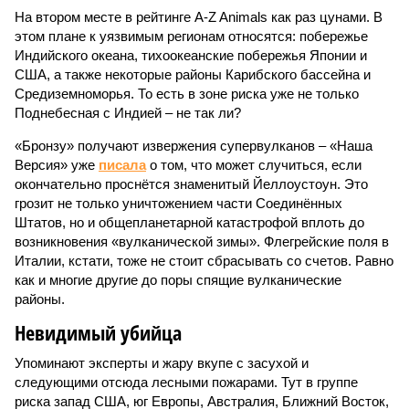
На втором месте в рейтинге A-Z Animals как раз цунами. В
этом плане к уязвимым регионам относятся: побережье
Индийского океана, тихо­океанские побережья Японии и
США, а также некоторые районы Карибского бассейна и
Средиземноморья. То есть в зоне риска уже не только
Поднебесная с Индией – не так ли?
«Бронзу» получают извержения супервулканов – «Наша
Версия» уже
писала
о том, что может случиться, если
окончательно проснётся знаменитый Йеллоустоун. Это
грозит не только уничтожением части Соединённых
Штатов, но и общепланетарной катастрофой вплоть до
возникновения «вулканической зимы». Флегрейские поля в
Италии, кстати, тоже не стоит сбрасывать со счетов. Равно
как и многие другие до поры спящие вулканические
районы.
Невидимый убийца
Упоминают эксперты и жару вкупе с засухой и
следующими отсюда лесными пожарами. Тут в группе
риска запад США, юг Европы, Австралия, Ближний Восток,