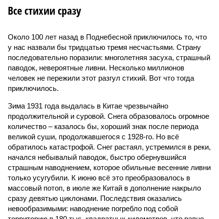
Все стихии сразу
Около 100 лет назад в Поднебесной приключилось то, что
у нас назвали бы тридцатью тремя несчастьями. Страну
последовательно поразили: многолетняя засуха, страшный
паводок, невероятные ливни. Несколько миллионов
человек не пережили этот разгул стихий. Вот что тогда
приключилось.
Зима 1931 года выдалась в Китае чрезвычайно
продолжительной и суровой. Снега образовалось огромное
количество – казалось бы, хороший знак после периода
великой суши, продолжавшегося с 1928-го. Но всё
обратилось катастрофой. Снег растаял, устремился в реки,
начался небывалый паводок, быстро обернувшийся
страшным наводнением, которое обильные весенние ливни
только усугубили. К июню всё это преобразовалось в
массовый потоп, в июле же Китай в дополнение накрыло
сразу девятью циклонами. Последствия оказались
невообразимыми: наводнение погребло под собой
территорию в 180 тыс. квадратных километров, что равно