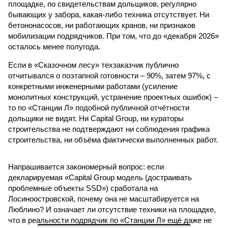
площадке, по свидетельствам дольщиков, регулярно
бывающих у забора, какая-либо техника отсутствует. Ни
бетононасосов, ни работающих кранов, ни признаков
мобилизации подрядчиков. При том, что до «декабря 2026»
осталось менее полугода.
Если в «Сказочном лесу» техзаказчик публично
отчитывался о поэтапной готовности – 90%, затем 97%, с
конкретными инженерными работами (усиление
монолитных конструкций, устранение проектных ошибок) –
то по «Станции Л» подобной публичной отчётности
дольщики не видят. Ни Capital Group, ни кураторы
строительства не подтверждают ни соблюдения графика
строительства, ни объёма фактически выполненных работ.
Напрашивается закономерный вопрос: если
декларируемая «Capital Group модель (достраивать
проблемные объекты SSD») сработала на
Лосиноостровской, почему она не масштабируется на
Люблино? И означает ли отсутствие техники на площадке,
что в реальности подрядчик по «Станции Л» ещё даже не