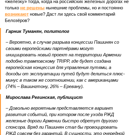
«железку» тогда, когда на российских железных дорогах не
только
не решены
нынешние проблемы, но и постоянно
возникают
новые? Даст ли здесь свой комментарий
Белозёров?
Гарник Туманян, политолог
– Вероятно, в случае разрыва концессии Пашинян со
своими европейскими партнёрами могут
инициировать новый проект на территории Армении
подобно трамповскому TRIPP, где будет создана
европейская концессия для управления путями, а
доходы от эксплуатации путей будут делиться плюс-
минус в таком же соотношении, как с американцами
(74% – Вашингтону, 26% – Еревану).
Мирослава Регинская, публицист
– Довольно вероятным представляется вариант
развития событий, при котором после ухода РЖД
железные дороги Армении быстро обретут другого
спонсора. Вряд ли Пашинян стал бы провоцировать
РЖД совсем без гарантий. В сущности, это очередной