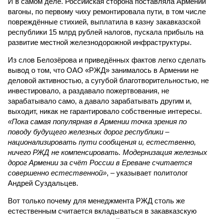
И в самом деле. Российская сторона поставляла Армении
вагоны, по первому чиху ремонтировала пути, в том числе
повреждённые стихией, выплатила в казну закавказской
республики 15 млрд рублей налогов, пускала прибыль на
развитие местной железнодорожной инфраструктуры.
Из слов Белозёрова и приведённых фактов легко сделать
вывод о том, что ОАО «РЖД» занималось в Армении не
деловой активностью, а сугубой благотворительностью, не
инвестировало, а раздавало пожертвования, не
зарабатывало само, а давало зарабатывать другим и,
выходит, никак не гарантировало собственные интересы.
«Пока самая популярная в Армении точка зрения по
поводу будущего железных дорог рес­публики –
национализировать пути сообщения и, естественно,
ничего РЖД не компенсировать. Модернизация железных
дорог Армении за счёт России в Ереване считается
совершенно естественной»
, – указывает политолог
Андрей Суздальцев.
Вот только почему для менеджмента РЖД столь же
естественным считается вкладываться в закавказскую