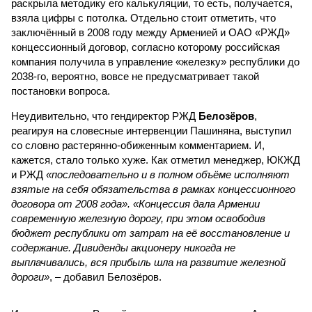
раскрыла методику его калькуляции, то есть, получается,
взяла цифры с потолка. Отдельно стоит отметить, что
заключённый в 2008 году между Арменией и ОАО «РЖД»
концессионный договор, согласно которому российская
компания получила в управление «железку» республики до
2038-го, вероятно, вовсе не предусматривает такой
постановки вопроса.
Неудивительно, что гендиректор РЖД
Белозёров
,
реагируя на словесные интервенции Пашиняна, выступил
со словно растерянно-обиженным комментарием. И,
кажется, стало только хуже. Как отметил менеджер, ЮКЖД
и РЖД
«последовательно и в полном объёме исполняют
взятые на себя обязательства в рамках концессионного
договора от 2008 года». «Концессия дала Армении
современную железную дорогу, при этом освободив
бюджет республики от затрат на её восстановление и
содержание. Дивиденды акционеру никогда не
выплачивались, вся прибыль шла на развитие железной
дороги»
, – добавил Белозёров.