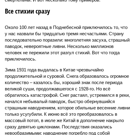
Все стихии сразу
Около 100 лет назад в Поднебесной приключилось то, что
у нас назвали бы тридцатью тремя несчастьями. Страну
последовательно поразили: многолетняя засуха, страшный
паводок, невероятные ливни. Несколько миллионов
человек не пережили этот разгул стихий. Вот что тогда
приключилось.
Зима 1931 года выдалась в Китае чрезвычайно
продолжительной и суровой. Снега образовалось огромное
количество – казалось бы, хороший знак после периода
великой суши, продолжавшегося с 1928-го. Но всё
обратилось катастрофой. Снег растаял, устремился в реки,
начался небывалый паводок, быстро обернувшийся
страшным наводнением, которое обильные весенние ливни
только усугубили. К июню всё это преобразовалось в
массовый потоп, в июле же Китай в дополнение накрыло
сразу девятью циклонами. Последствия оказались
невообразимыми: наводнение погребло под собой