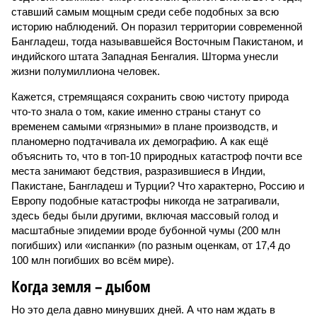
ставший самым мощным среди себе подобных за всю
историю наблюдений. Он поразил территории современной
Бангладеш, тогда называвшейся Восточным Пакистаном, и
индийского штата Западная Бенгалия. Шторма унесли
жизни полумиллиона человек.
Кажется, стремящаяся сохранить свою чистоту природа
что-то знала о том, какие именно страны станут со
временем самыми «грязными» в плане производств, и
планомерно подтачивала их демографию. А как ещё
объяснить то, что в топ-10 природных катастроф почти все
места занимают бедствия, разразившиеся в Индии,
Пакистане, Бангладеш и Турции? Что характерно, Россию и
Европу подобные катастрофы никогда не затрагивали,
здесь беды были другими, включая массовый голод и
масштабные эпидемии вроде бубонной чумы (200 млн
погибших) или «испанки» (по разным оценкам, от 17,4 до
100 млн погибших во всём мире).
Когда земля – дыбом
Но это дела давно минувших дней. А что нам ждать в