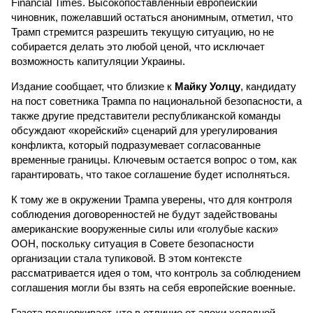
Financial Times. Высокопоставленный европейский
чиновник, пожелавший остаться анонимным, отметил, что
Трамп стремится разрешить текущую ситуацию, но не
собирается делать это любой ценой, что исключает
возможность капитуляции Украины.
Издание сообщает, что близкие к
Майку Уолцу
, кандидату
на пост советника Трампа по национальной безопасности, а
также другие представители республиканской команды
обсуждают «корейский» сценарий для урегулирования
конфликта, который подразумевает согласованные
временные границы. Ключевым остается вопрос о том, как
гарантировать, что такое соглашение будет исполняться.
К тому же в окружении Трампа уверены, что для контроля
соблюдения договоренностей не будут задействованы
американские вооруженные силы или «голубые каски»
ООН, поскольку ситуация в Совете безопасности
организации стала тупиковой. В этом контексте
рассматривается идея о том, что контроль за соблюдением
соглашения могли бы взять на себя европейские военные.
Газета подчеркивает, что в отличие от эпохи холодной