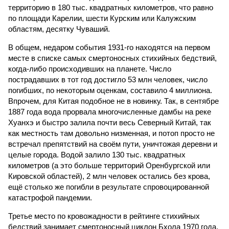
территорию в 180 тыс. квадратных километров, что равно
по площади Карелии, шести Курским или Калужским
областям, десятку Чуваший.
В общем, недаром события 1931-го находятся на первом
месте в списке самых смертоносных стихийных бедствий,
когда-либо происходивших на планете. Число
пострадавших в тот год достигло 53 млн человек, число
погибших, по некоторым оценкам, составило 4 миллиона.
Впрочем, для Китая подобное не в новинку. Так, в сентябре
1887 года вода прорвала многочисленные дамбы на реке
Хуанхэ и быстро залила почти весь Северный Китай, так
как местность там довольно низменная, и потоп просто не
встречал препятствий на своём пути, уничтожая деревни и
целые города. Водой залило 130 тыс. квадратных
километров (а это больше территорий Оренбургской или
Кировской областей), 2 млн человек остались без крова,
ещё столько же погибли в результате спровоцированной
катастрофой пандемии.
Третье место по кровожадности в рейтинге стихийных
бедствий занимает смертоносный циклон Бхола 1970 года,