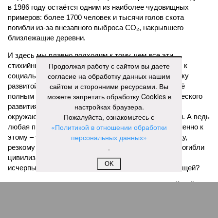
в 1986 году остаётся одним из наиболее чудовищных
примеров: более 1700 человек и тысячи голов скота
погибли из-за внезапного выброса CO₂, накрывшего
близлежащие деревни.
И здесь мы плавно подходим к тому, чем все эти
Продолжая работу с сайтом вы даете
стихийные бедствия могут закончиться. А именно – к
согласие на обработку данных нашим
социальному коллапсу, то есть фактическому упадку
сайтом и сторонними ресурсами. Вы
развитой цивилизации, зачастую с последующим её
можете запретить обработку Cookies в
полным уничтожением. Среди причин такого трагического
настройках браузера.
развития событий учёные называют деградацию
Пожалуйста, ознакомьтесь с
окружающей среды, истощение ресурсов и болезни. А ведь
«Политикой в отношении обработки
любая природная катастрофа непременно ведёт именно к
персональных данных»
этому – экономическому кризису, эпидемиям, голоду,
.
резкому сокращению численности населения. Так погибли
цивилизации шумеров, майя, кхмеров – список не
OK
исчерпывающий. Какая цивилизация будет следующей?
Илья Космач
Газета
«Наша версия» №29 от 03.08.2026
Опубликовано:
05.08.2026 13:00
Отредактировано:
05.08.2026 13:00