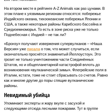
На втором месте в рейтинге A-Z Animals как раз цунами. В
этом плане к уязвимым регионам относятся: побережье
Индийского океана, тихо­океанские побережья Японии и
США, а также некоторые районы Карибского бассейна и
Средиземноморья. То есть в зоне риска уже не только
Поднебесная с Индией – не так ли?
«Бронзу» получают извержения супервулканов – «Наша
Версия» уже
писала
о том, что может случиться, если
окончательно проснётся знаменитый Йеллоустоун. Это
грозит не только уничтожением части Соединённых
Штатов, но и общепланетарной катастрофой вплоть до
возникновения «вулканической зимы». Флегрейские поля в
Италии, кстати, тоже не стоит сбрасывать со счетов. Равно
как и многие другие до поры спящие вулканические
районы.
Невидимый убийца
Упоминают эксперты и жару вкупе с засухой и
следующими отсюда лесными пожарами. Тут в группе