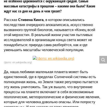
не особенно церемонится с окружающей средой. Самые
массовые катастрофы в прошлом – какими они были? Какие
ждут нас со дня на день и чем грозят?
Рассказ
Стивена Кинга
, в котором описывались
последствия очередного апокалипсиса, искусственно
вызванного группой биологов, называется «Конец всей
этой мерзости». В реальной жизни участия пытливых
исследователей в организации конца света может не
понадобиться: природа сама разберётся, как и где
уменьшить масштабы человеческой популяции.
(фото: en.wikipedia.org)
Да, наша любимая маленькая планета может быть
единственной, где в пределах Солнечной системы есть
полноценная жизнь, но Земля также регулярно пытается
эту жизнь уничтожить. Так уж вышло, что внутренние
процессы на планете включают в себя всевозможные
геологические, метеорологические и физические явления,
которые для человека довольно опасны. Или попросту
смертельны. И вот несколько тому примеров.