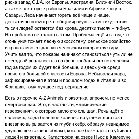
риска запад США, юг Европы, Австралия, Ближний Восток,
а также некоторые районы Бразилии и Африки к югу от
Сахары. Леса начинают гореть всё чаще и чаще,
достаточно посмотреть общемировую статистику; сотни
тысяч людей остаются без крова, десятки тысяч – гибнут.
Но проблема не только в этом. Проблема ещё и в том, что
огонь уничтожает лесную экосистему, сельское хозяйство
и кропотливо созданную человеком инфраструктуру.
Учитывая то, что пожары начинают становиться чуть ли не
ежегодной реальностью на фоне глобального потепления,
год за годом их будет всё больше, и здесь уже среди
прочего в большой опасности Европа. Небывалая жара,
зафиксированная в этом и прошлом годах в Италии и во
Франции, тому лучшее подтверждение.
Есть в перечне A-Z Animals и экзотика, впрочем, не менее
смертоносная. Это, в частности, «лимнические
извержения», о которых мало кто слышал. Речь идёт о
явлениях, когда большое количество углекислого газа
внезапно вырывается из глубин озёр, образуя невидимое
удушающее газовое облако, которое безжалостно убивает
людей и животных. Катастрофа на озере Ньос в Камеруне