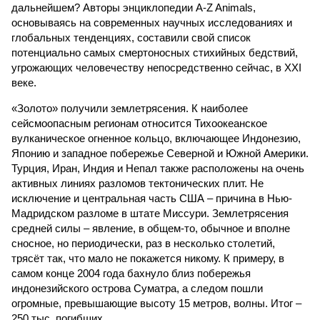
дальнейшем? Авторы энциклопедии A-Z Animals,
основываясь на современных научных исследованиях и
глобальных тенденциях, составили свой список
потенциально самых смертоносных стихийных бедствий,
угрожающих человечеству непосредственно сейчас, в XXI
веке.
«Золото» получили землетрясения. К наиболее
сейсмоопасным регионам относится Тихоокеанское
вулканическое огненное кольцо, включающее Индонезию,
Японию и западное побережье Северной и Южной Америки.
Турция, Иран, Индия и Непал также расположены на очень
активных линиях разломов тектонических плит. Не
исключение и центральная часть США – причина в Нью-
Мадридском разломе в штате Миссури. Землетрясения
средней силы – явление, в общем-то, обычное и вполне
сносное, но периодически, раз в несколько столетий,
трясёт так, что мало не покажется никому. К примеру, в
самом конце 2004 года бахнуло близ побережья
индонезийского острова Суматра, а следом пошли
огромные, превышающие высоту 15 метров, волны. Итог –
250 тыс. погибших.