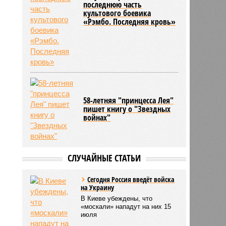
последнюю часть
культового боевика
«Рэмбо. Последняя кровь»
58-летняя "принцесса Лея"
пишет книгу о "Звездных
войнах"
СЛУЧАЙНЫЕ СТАТЬИ
Сегодня Россия введёт войска
на Украину
В Киеве убеждены, что
«москали» нападут на них 15
июля