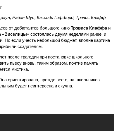
г
раун, Райан Шус, Кэссиди Гиффорд, Трэвис Клафф
сов от дебютантов большого кино
Трэвиса Клаффа
и
а
«Виселицы»
состоялась двумя неделями ранее, и
. Но если учесть небольшой бюджет, вполне картина
 прибыли создателям.
лет после трагедии при постановке школьного
ить пьесу вновь, таким образом, почтив память
ается мистика.
 Она ориентирована, прежде всего, на школьников
альным будет неинтересна и скучна.