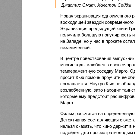
Джастис Смит, Холстон Сейдж
Новая экранизация одноименного 
восходящей звездой современного
Экранизация предыдущей книги
Гр
получила большую популярность 
на Западе, но у нас в прокате оста
незамеченной.
В центре повествования выпускник
многие годы влюблен в свою очар
темпераментную соседку Марго. О
просит Кью помочь проучить ее оби
соглашается. Наутро Кью не обнар
возлюбленную, зато находит таинс
которые ему предстоит расшифрова
Марго.
Фильм рассчитан на определенную
Детективная составляющая сюжета 
нельзя сказать, что кино держит в 
подойдет для просмотра молодым 