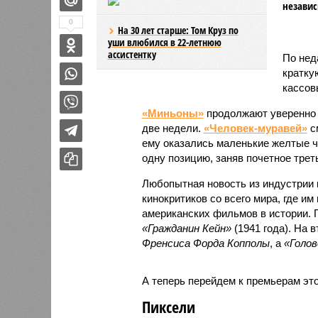
независ
0
На 30 лет старше: Том Круз по
уши влюбился в 22-летнюю
ассистентку
По нед
кратку
кассов
«Миньоны»
продолжают уверенно 
две недели.
«Человек-муравей»
см
ему оказались маленькие желтые 
одну позицию, заняв почетное трет
Любопытная новость из индустрии 
кинокритиков со всего мира, где и
американских фильмов в истории. 
«Гражданин Кейн»
(1941 года). На 
Френсиса Форда Копполы
, а
«Голов
А теперь перейдем к премьерам это
Пиксели