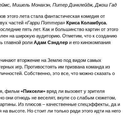
жеймс, Мишель Монахэн, Питер Динклейдж, Джош Гад
в этого лета стала фантастическая комедия от
вух частей
«Гарри Поттера»
Криса Коламбуса
.
последние пять лет. Как и большинство картин от этого
лен на широкую аудиторию. Отметим, что к созданию
ь главной роли
Адам Сэндлер
и его кинокомпания
ачинают вторжение на Землю под видом самых
ерных игр. Противостоять им призвана команда из
чностей. Собственно, это все, что можно сказать о
ия, фильм
«Пиксели»
вряд ли вызовет у зрителя
 но они отнюдь не веселят, вкупе со слабым сюжетом,
артины. Из плюсов – качественные спецэффекты, да и
на высоте. Но стоит ли только ради этого идти на него