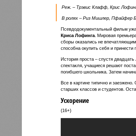
Реж. – Трэвис Клафф, Крис Лофин
В ролях – Риз Мишлер, Пфайфер Б
Псевдодокументальный фильм ужа
Криса Лофинга
. Мировая премьер
сборы оказались не впечатляющими
способна окупить себя и принести
История проста – спустя двадцать 
спектакля, учащиеся решают постав
погибшего школьника. Затем начин
Все в картине типично и заезжено.
старших классов и студентов. Ост
Ускорение
(16+)