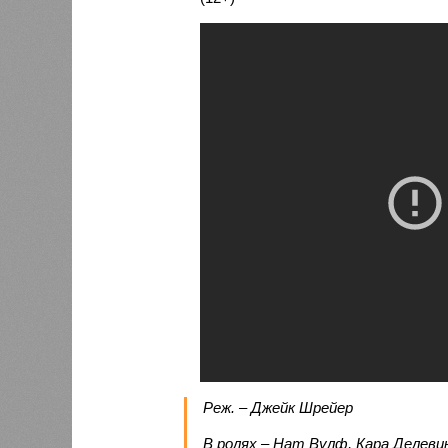
Реж. – Джейк Шрейер
В ролях – Нат Вулф, Кара Делеви