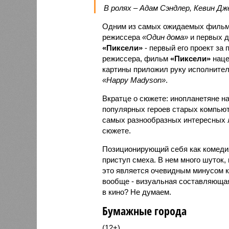
В ролях – Адам Сэндлер, Кевин Д
Одним из самых ожидаемых фильмо
режиссера
«Один дома»
и первых д
«Пиксели»
- первый его проект за 
режиссера, фильм
«Пиксели»
наце
картины приложил руку исполнител
«Happy Madyson»
.
Вкратце о сюжете: инопланетяне н
популярных героев старых компьют
самых разнообразных интересных ли
сюжете.
Позиционирующий себя как комед
приступ смеха. В нем много шуток,
это является очевидным минусом к
вообще - визуальная составляющая 
в кино? Не думаем.
Бумажные города
(12+)