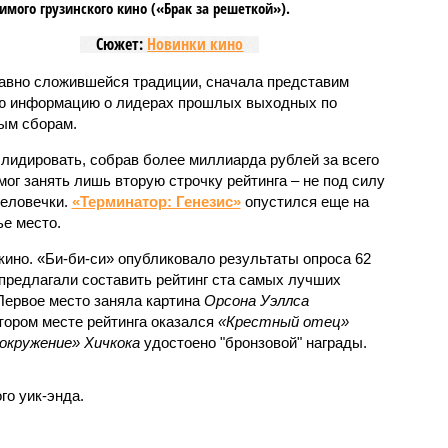
имого грузинского кино («Брак за решеткой»).
Сюжет:
Новинки кино
авно сложившейся традиции, сначала представим
ю информацию о лидерах прошлых выходных по
ым сборам.
лидировать, собрав более миллиарда рублей за всего
ог занять лишь вторую строчку рейтинга – не под силу
человечки.
«Терминатор: Генезис»
опустился еще на
ье место.
кино. «Би-би-си» опубликовало результаты опроса 62
м предлагали составить рейтинг ста самых лучших
Первое место заняла картина
Орсона Уэллса
втором месте рейтинга оказался
«Крестный отец»
окружение» Хичкока
удостоено "бронзовой" награды.
го уик-энда.