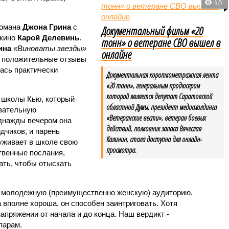
639
романа
Джона Грина
с
Документальный фильм «20
 кино
Карой Делевинь
.
тонн» о ветеране СВО вышел в
ина
«Виноваты звезды»
онлайне
и положительные отзывы
лась практически
Документальная короткометражная лента
«20 тонн», генеральным продюсером
которой является депутат Саратовской
 школы Кью, который
областной Думы, президент медиахолдинга
овательную
«Ветеранские вести», ветеран боевых
днажды вечером она
действий, полковник запаса Вячеслав
дчиков, и парень
Калинин, стала доступна для онлайн-
уживает в школе свою
просмотра.
твенные послания,
ть, чтобы отыскать
 молодежную (преимущественно женскую) аудиторию.
вполне хороша, он способен заинтриговать. Хотя
напряжении от начала и до конца. Наш вердикт -
парам.