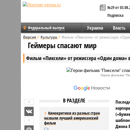
№29 от 03.08.
Подписка
Украина
Власть
Федеральный выпуск
Версия
//
Культура
//
Фильм «Пиксели» от режиссера «Один
Геймеры спасают мир
Фильм «Пиксели» от режиссера «Один дома» в
Герои фильма "Пи
В РАЗДЕЛЕ
Послед
4
корпора
Кинокритики из разных стран
(«Бумаж
назвали лучший американский
шаблонн
0
фильм
Джона В