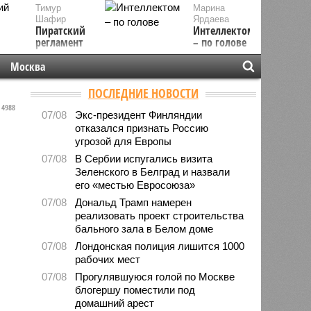
Тимур
Марина
Шафир
Ярдаева
Пиратский
Интеллектом
регламент
– по голове
Москва
ПОСЛЕДНИЕ НОВОСТИ
4988
07/08
Экс-президент Финляндии
отказался признать Россию
угрозой для Европы
07/08
В Сербии испугались визита
Зеленского в Белград и назвали
его «местью Евросоюза»
07/08
Дональд Трамп намерен
реализовать проект строительства
бального зала в Белом доме
07/08
Лондонская полиция лишится 1000
рабочих мест
07/08
Прогулявшуюся голой по Москве
блогершу поместили под
домашний арест