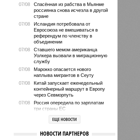
07/08
Спасённая из рабства в Мьянме
россиянка снова исчезла в другой
стране
07/08
Исландия потребовала от
Евросоюза не вмешиваться в
референдум по членству в
объединении
07/08
Ставшего мемом американца
Уолкера вызвали в миграционную
службу
07/08
Марокко опасается нового
наплыва мигрантов в Сеуту
07/08
Китай запускает еженедельный
контейнерный маршрут в Европу
через Севморпуть
07/08
Россия опередила по зарплатам
три страны ЕС
07/08
Александр Лукашенко призвал
ЕЩЕ НОВОСТИ
белорусов скупать пустующие
избы
НОВОСТИ ПАРТНЕРОВ
07/08
Девушка объяснила убийство