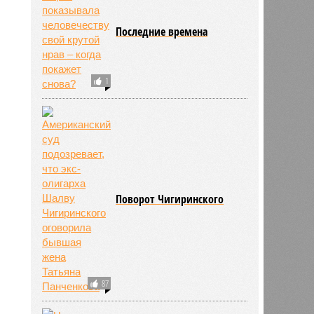
Последние времена
1
Поворот Чигиринского
87