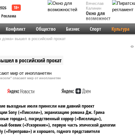
Вячеслав
2026
Калинин
Окно для
Реклама
возможностей
Конфликт
Общество
Бизнес
Спорт
Культура
 дома» вышел в российский прокат
ышел в российский прокат
ксели" спасают мир от инопланетян
ние выходные июля принесли нам давний проект
ции Sony («Пиксели»), экранизацию романа Дж. Грина
ные города»), посредственный хоррор («Виселица»),
ый боевик («Ускорение»), первую часть эпической дилогии
у («Переправа») и хорошего, годного представителя