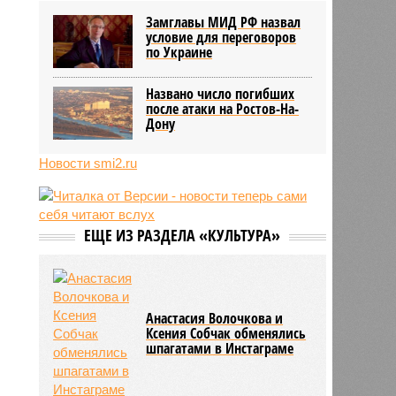
трёхмесячного сына
Замглавы МИД РФ назвал
07/08
Сергей Миронов выступил за
условие для переговоров
увеличение пенсий детям,
по Украине
потерявшим родителей
07/08
Финляндия захотела использовать
Названо число погибших
приграничные болота против
после атаки на Ростов-На-
России
Дону
Новости smi2.ru
ЕЩЕ ИЗ РАЗДЕЛА «КУЛЬТУРА»
Анастасия Волочкова и
Ксения Собчак обменялись
шпагатами в Инстаграме