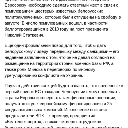
Евросоюзу необходимо сделать ответный жест в связи с
помилованием шестерых известных белорусских
политзаключенных, которые были отпущены на свободу в
августе. В число помилованных вошел, в частности,
баллотировавшийся в 2010 году на пост президента
Николай Статкевич.
Еще один формальный повод для того, чтобы дать
белорусскому лидеру передышку между санкциями – его
недавнее заявление о том, что он не давал согласия на
размещение на территории страны военной базы РФ, а
также роль Минска в переговорах по мирному
урегулированию конфликта на Украине.
Пауза в действии санкций будет означать, что внесенные в
черный список ЕС граждане Белоруссии смогут посещать
страны Европы и совершать там финансовые операции,
получат доступ к европейскому финансированию и 25
«подсанкционных» компаний. Исключение составят
представители ВПК – к примеру, предприятия
«Белтехэкспорта», а также четверо сотрудников
белорусских спецслужб, имена которых на данный момент