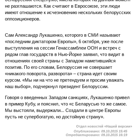
не разглашаются. Как считают в Евросоюзе, эти люди
имеют отношение к исчезновению нескольких белорусских
оппозиционеров.
Сам Александр Лукашенко, которого в СМИ называют
«последним диктатором Европы», 6 октября, уже после
выступления на сессии Генассамблеи ООН и встреч с
рядом глав государств в Нью-Йорке заявил, что видит в
отношениях своей страны с Западом наметившийся
позитив. По его словам, Белоруссия не совершает
«никакого поворота, разворота» – страна идет своим
курсом. «Мы ни на что не претендуем и просим уважать
наш выбор», подчеркнул президент Белоруссии.
Говоря о введенных Западом санкциях, Лукашенко привел
в пример Кубу, и пояснил, что «с Беларусью то же самое.
Мы выстояли, выдержали... Создали в центре Европы
пусть не супербогатую, но достойную страну».
Отдел новостей «Нашей версии»
Опубликовано:
09.10.2015 15:45
Отредактировано:
09.10.2015 16:19