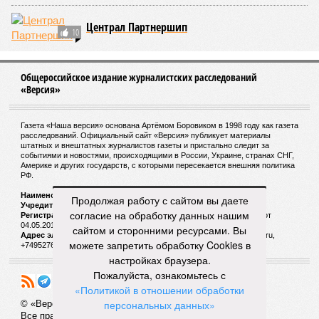
Централ Партнершип
10
Общероссийское издание журналистских расследований
«Версия»
Газета «Наша версия» основана Артёмом Боровиком в 1998 году как газета
расследований. Официальный сайт «Версия» публикует материалы
штатных и внештатных журналистов газеты и пристально следит за
событиями и новостями, происходящими в России, Украине, странах СНГ,
Америке и других государств, с которыми пересекается внешняя политика
РФ.
Наименование:
Cетевое издание «Версия»
Продолжая работу с сайтом вы даете
Учредитель:
ООО «Версия»,
Главный редактор:
Горевой Р. Г.
согласие на обработку данных нашим
Регистрационный номер Роскомнадзора:
ЭЛ № ФС 77 - 72681 от
04.05.2018 г.
сайтом и сторонними ресурсами. Вы
Адрес электронной почты и телефон редакции:
versia@versia.ru,
можете запретить обработку Cookies в
+74952760348
настройках браузера.
Пожалуйста, ознакомьтесь с
«Политикой в отношении обработки
персональных данных»
© «Версия»
18+
Все права защищены