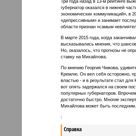
Три года назад в 13-м рейтинге вы
губернатор оказался в нижней част
экономических коммуникаций», в 20
«депрессивным» и занимает последн
области признан «самым невлияте
В марте 2015 года, когда заканчи
высказывались мнения, что шансов
Но, оказалось, что прогнозы не о
ставку на Михайлова.
По мнению Георгия Чижова, удивите
Кремлю. Он вел себя осторожно, п
властью - и в результате стал для
вот опять задержался на своем пос
популярных губернаторов. Впрочем,
достаточно быстро. Многие экспер
Михайлова может быть последним.
:
Справка