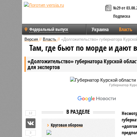
№29 от 03.08.
Подписка
Украина
Власть
Федеральный выпуск
Версия
//
Власть
//
«Долгожительство» губернатора Курско
Там, где бьют по морде и дают 
«Долгожительство» губернатора Курской облас
для экспертов
Губернатор Кур
В РАЗДЕЛЕ
Несмотр
12
губерна
Круговая оборона
«долгож
предпол
3