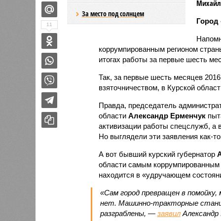
Михайло
За место под солнцем
Город 
11
Напомн
коррумпированным регионом стран
итогах работы за первые шесть мес
Так, за первые шесть месяцев 2016
взяточничеством, в Курской области
Правда, председатель администрат
области
Александр Ерменчук
пыта
активизации работы спецслужб, а в
Но выглядели эти заявления как-то
А вот бывший курский губернатор
области самым коррумпированным р
находится в «удручающем состоян
«Сам город превращен в помойку,
нет. Машинно-тракторные станци
разграблены, —
заявил
Александр 