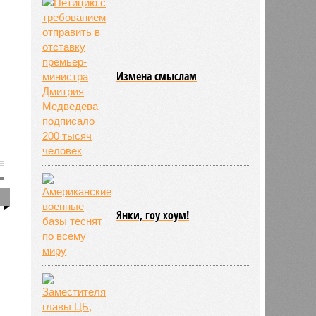
Измена смыслам
1
Янки, гоу хоум!