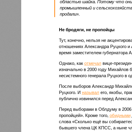
областью шайка. Потому что они
промышленный и сельскохозяйстве
продали».
Не бродяги, не пропойцы
Тут, конечно, нельзя не акцентиро
отношениях Александра Руцкого и 
время заместителем губернатора А
Однако, как
отмечал
вице-президен
изначально в 2000 году Михайлов
несистемного генерала Руцкого в о
После выборов Александр Михайло
Руцкого. И
называл
его, якобы, пра
публично извинился перед Александ
Перед выборами в Облдуму в 2006 
пропойцей». Кроме того,
обидными
слова «Сколько ещё вы собираетес
бывшего члена ЦК КПСС, а ныне чл