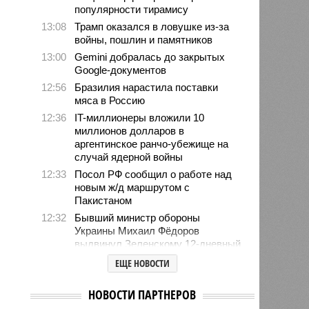
популярности тирамису
13:08
Трамп оказался в ловушке из-за
войны, пошлин и памятников
13:00
Gemini добралась до закрытых
Google-документов
12:56
Бразилия нарастила поставки
мяса в Россию
12:36
IT-миллионеры вложили 10
миллионов долларов в
аргентинское ранчо-убежище на
случай ядерной войны
12:33
Посол РФ сообщил о работе над
новым ж/д маршрутом с
Пакистаном
12:32
Бывший министр обороны
Украины Михаил Фёдоров
выдвинул Зеленскому 12-дневный
ультиматум
ЕЩЕ НОВОСТИ
12:18
Удары США лишь замедлили
ядерную программу Ирана
НОВОСТИ ПАРТНЕРОВ
12:07
Решивший сделать эвтаназию