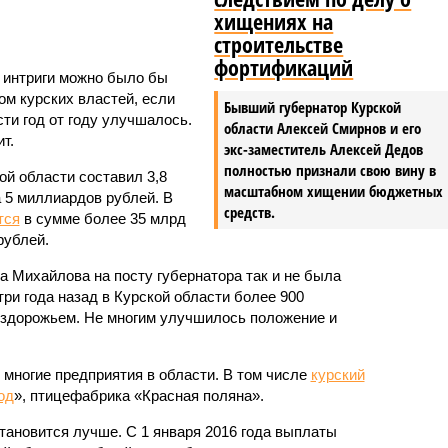
хищениях на
строительстве
фортификаций
 интриги можно было бы
м курских властей, если
Бывший губернатор Курской
ти год от году улучшалось.
области Алексей Смирнов и его
т.
экс-заместитель Алексей Дедов
полностью признали свою вину в
ой области составил 3,8
масштабном хищении бюджетных
 5 миллиардов рублей. В
средств.
тся
в сумме более 35 млрд
рублей.
а Михайлова на посту губернатора так и не была
ри года назад в Курской области более 900
ездорожьем. Не многим улучшилось положение и
 многие предприятия в области. В том числе
курский
од
», птицефабрика «Красная поляна».
тановится лучше. С 1 января 2016 года выплаты