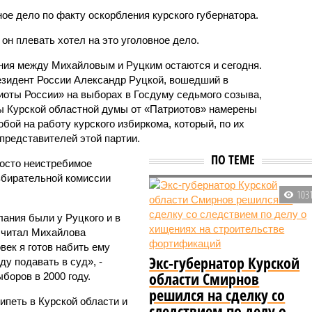
ое дело по факту оскорбления курского губернатора.
 он плевать хотел на это уголовное дело.
ния между Михайловым и Руцким остаются и сегодня.
езидент России Александр Руцкой, вошедший в
оты России» на выборах в Госдуму седьмого созыва,
ы Курской областной думы от «Патриотов» намерены
бой на работу курского избиркома, который, по их
представителей этой партии.
ПО ТЕМЕ
просто неистребимое
збирательной комиссии
103
ания были у Руцкого и в
считал Михайлова
век я готов набить ему
Экс-губернатор Курской
ду подавать в суд», -
области Смирнов
боров в 2000 году.
решился на сделку со
петь в Курской области и
следствием по делу о