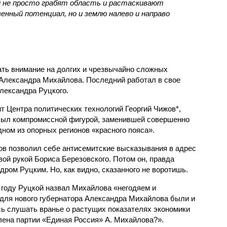
 не просто грабят область и растаскивают
нный потенциал, но и землю налево и направо
вать внимание на долгих и чрезвычайно сложных
Александра Михайлова. Последний работал в свое
лександра Руцкого.
т Центра политических технологий Георгий Чижов*,
 был компромиссной фигурой, заменившей совершенно
дном из опорных регионов «красного пояса».
в позволил себе антисемитские высказывания в адрес
вой рукой Бориса Березовского. Потом он, правда
ром Руцким. Но, как видно, сказанного не воротишь.
году Руцкой назвал Михайлова «негодяем и
для нового губернатора Александра Михайлова были и
ь слушать вранье о растущих показателях экономики
ена партии «Единая Россия» А. Михайлова?».