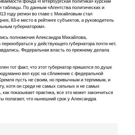
живаемости фонда «Петербургская политика» курский
и таблицы. По данным «Агентства политических и
13 году регион во главе с Михайловым стал
ее, 83-е место в рейтинге субъектов, а руководитель
льным губернатором».
вались полномочия Александра Михайлова,
 переизбраться у действующего губернатора почти нет.
правдались. Федеральная власть по прежнему делала
лен тот факт, что этот губернатор пришелся по душе
родуманно вел курс на сближение с федеральной
 Кремля пусть не своим, но привычным и терпимым, и
ту, хотя он среди не самых сильных и не самых
 как показывает практика, все это может закончиться
ты полагают, что нынешний срок у Александра