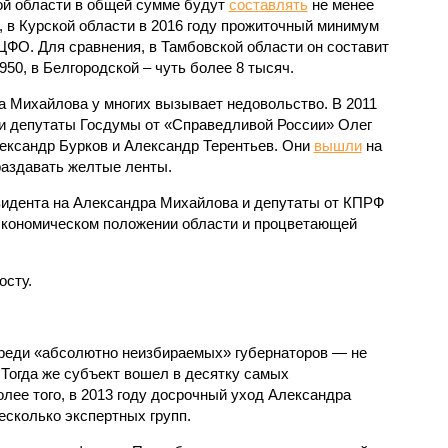
й области в общей сумме будут
составлять
не менее
, в Курской области в 2016 году прожиточный минимум
ЦФО. Для сравнения, в Тамбовской области он составит
950, в Белгородской – чуть более 8 тысяч.
 Михайлова у многих вызывает недовольство. В 2011
и депутаты Госдумы от «Справедливой России» Олег
ександр Бурков и Александр Терентьев. Они
вышли
на
раздавать желтые ленты.
идента на Александра Михайлова и депутаты от КПРФ
кономическом положении области и процветающей
осту.
реди «абсолютно неизбираемых» губернаторов — не
Тогда же субъект вошел в десятку самых
лее того, в 2013 году досрочный уход Александра
есколько экспертных групп.