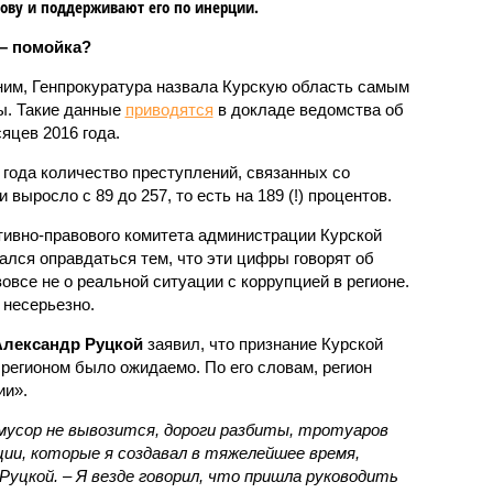
ву и поддерживают его по инерции.
– помойка?
им, Генпрокуратура назвала Курскую область самым
ы. Такие данные
приводятся
в докладе ведомства об
яцев 2016 года.
 года количество преступлений, связанных со
 выросло с 89 до 257, то есть на 189 (!) процентов.
ивно-правового комитета администрации Курской
лся оправдаться тем, что эти цифры говорят об
овсе не о реальной ситуации с коррупцией в регионе.
 несерьезно.
Александр Руцкой
заявил, что признание Курской
егионом было ожидаемо. По его словам, регион
ии».
 мусор не вывозится, дороги разбиты, тротуаров
и, которые я создавал в тяжелейшее время,
Руцкой. – Я везде говорил, что пришла руководить