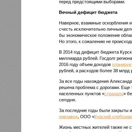
перед предстоящими выборами.
Вечный дефицит бюджета
Наверное, взаимные оскорбления и
счесть исключительно личным дело
бы экономическое положение облас
Но этого, к сожалению не происходи
В 2014 год дефицит бюджета Курск
миллиарда рублей. Госдолг региона
2016 году объем доходов
планируе
рублей, а расходов более 38 млрд 
За все годы нахождения Александр
решена проблема с дорогами. Еще т
населенных пунктов «
страдало
» б
сегодня.
За последние годы были закрыты и
пивзавод
, OOO «
Курский хлебозав
Жизнь местных жителей также не с