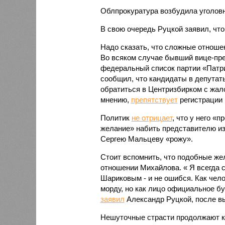
Облпрокуратура возбудила уголовн
В свою очередь Руцкой заявил, что
Надо сказать, что сложные отноше
Во всяком случае бывший вице-пр
федеральный список партии «Патри
сообщил, что кандидаты в депутат
обратиться в Центризбирком с жало
мнению,
препятствует
регистрации 
Политик
не отрицает
, что у него «
желание» набить представителю и
Сергею Мальцеву «рожу».
Стоит вспомнить, что подобные жел
отношении Михайлова. « Я всегда 
Шариковым - и не ошибся. Как чело
морду, но как лицо официальное бу
заявил
Александр Руцкой, после вы
Нешуточные страсти продолжают ки