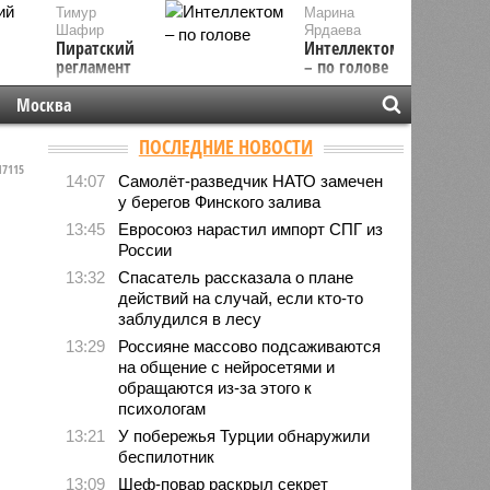
Тимур
Марина
Шафир
Ярдаева
Пиратский
Интеллектом
регламент
– по голове
Москва
ПОСЛЕДНИЕ НОВОСТИ
7115
14:07
Самолёт-разведчик НАТО замечен
у берегов Финского залива
13:45
Евросоюз нарастил импорт СПГ из
России
13:32
Спасатель рассказала о плане
действий на случай, если кто-то
заблудился в лесу
13:29
Россияне массово подсаживаются
на общение с нейросетями и
обращаются из-за этого к
психологам
13:21
У побережья Турции обнаружили
беспилотник
13:09
Шеф-повар раскрыл секрет