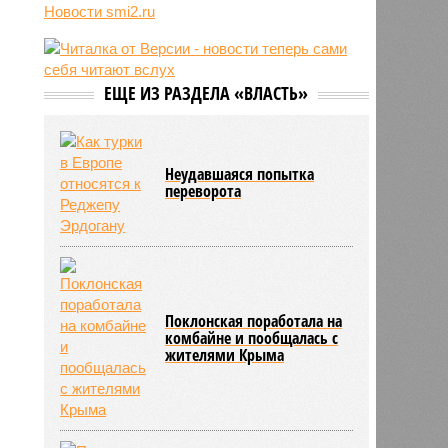
Новости smi2.ru
блогер передумал из-за реакции
подписчиков
11:43
Итальянские аграрии забили
тревогу из-за засухи
ЕЩЕ ИЗ РАЗДЕЛА «ВЛАСТЬ»
Неудавшаяся попытка
переворота
Поклонская поработала на
комбайне и пообщалась с
жителями Крыма