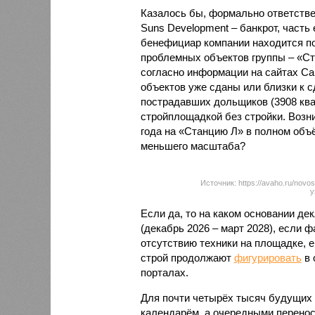
Казалось бы, формально ответстве
Suns Development – банкрот, часть 
бенефициар компании находится под
проблемных объектов группы – «Ста
согласно информации на сайтах Capi
объектов уже сданы или близки к с
пострадавших дольщиков (3908 квар
стройплощадкой без стройки. Возни
года на «Станцию Л» в полном объ
меньшего масштаба?
Источник: https://avaho.ru/novos
y
Если да, то на каком основании д
(декабрь 2026 – март 2028), если 
отсутствию техники на площадке, 
строй продолжают
фигурировать
в 
порталах.
Для почти четырёх тысяч будущих 
календарём, а очередными перенос