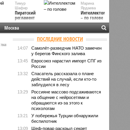
Тимур
Марина
Шафир
Ярдаева
Пиратский
Интеллектом
регламент
– по голове
Москва
ПОСЛЕДНИЕ НОВОСТИ
7868
14:07
Самолёт-разведчик НАТО замечен
у берегов Финского залива
13:45
Евросоюз нарастил импорт СПГ из
России
13:32
Спасатель рассказала о плане
действий на случай, если кто-то
заблудился в лесу
13:29
Россияне массово подсаживаются
на общение с нейросетями и
обращаются из-за этого к
психологам
13:21
У побережья Турции обнаружили
беспилотник
13:09
Шеф-повар раскрыл секрет