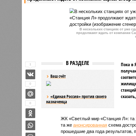
сбитый самолет, поставленный
Украине США, вознаграждение в
размере 15 миллионов рублей.
В нескольких станциях от уже с
продолжают ждать от компании Cap
В РАЗДЕЛЕ
Пока в 
1
получаю
Ваш счёт
соответ
жилищно
0
станций
сказать
«Единая Россия» против своего
назначенца
0
ЖК «Светлый мир «Станция Л»: та 
та же
анонсированная
схема дострой
прошедшие два года результатов, п