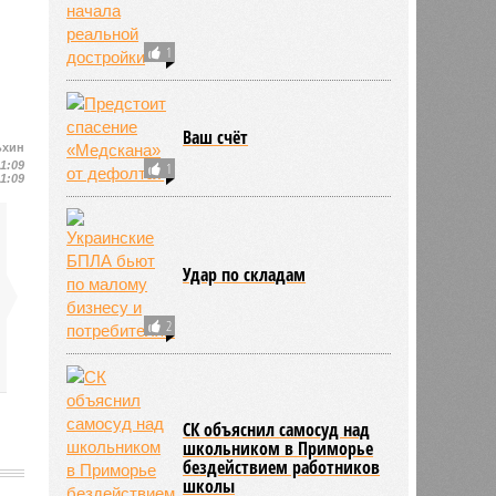
1
Ваш счёт
ьхин
11:09
1
11:09
Удар по складам
2
СК объяснил самосуд над
школьником в Приморье
бездействием работников
школы