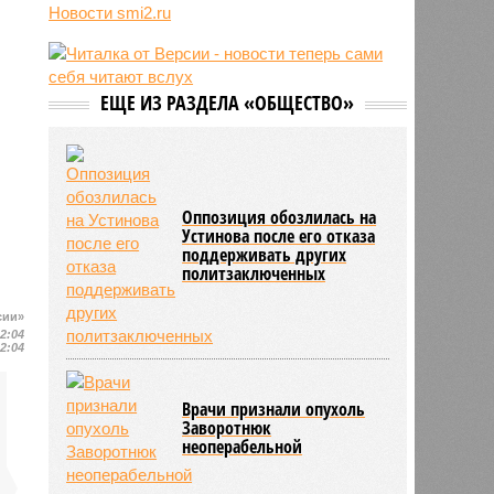
Новости smi2.ru
блогер передумал из-за реакции
подписчиков
11:43
Итальянские аграрии забили
тревогу из-за засухи
ЕЩЕ ИЗ РАЗДЕЛА «ОБЩЕСТВО»
Оппозиция обозлилась на
Устинова после его отказа
поддерживать других
политзаключенных
сии»
12:04
12:04
Врачи признали опухоль
Заворотнюк
неоперабельной