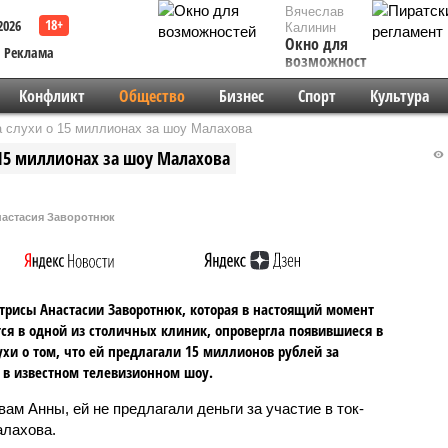
Вячеслав
2026
Калинин
Окно для
Реклама
возможностей
Конфликт
Общество
Бизнес
Спорт
Культура
 слухи о 15 миллионах за шоу Малахова
15 миллионах за шоу Малахова
астасия Заворотнюк
трисы Анастасии Заворотнюк, которая в настоящий момент
ся в одной из столичных клиник, опровергла появившиеся в
хи о том, что ей предлагали 15 миллионов рублей за
 в известном телевизионном шоу.
вам Анны, ей не предлагали деньги за участие в ток-
лахова.