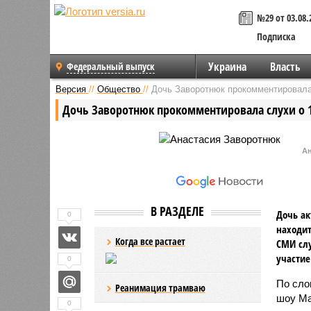
№29 от 03.08.
Подписка
Украина
Власть
Федеральный выпуск
Версия
//
Общество
//
Дочь Заворотнюк прокомментировала
Дочь Заворотнюк прокомментировала слухи о 
Ан
В РАЗДЕЛЕ
Дочь ак
0
находит
Когда все растает
СМИ слу
участие
0
По сло
Реанимация трамваю
шоу Ма
0