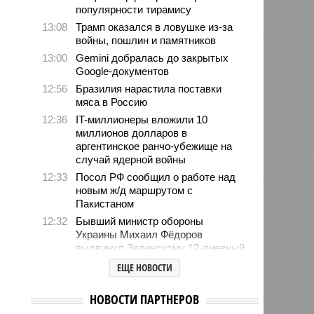
популярности тирамису
13:08
Трамп оказался в ловушке из-за
войны, пошлин и памятников
13:00
Gemini добралась до закрытых
Google-документов
12:56
Бразилия нарастила поставки
мяса в Россию
12:36
IT-миллионеры вложили 10
миллионов долларов в
аргентинское ранчо-убежище на
случай ядерной войны
12:33
Посол РФ сообщил о работе над
новым ж/д маршрутом с
Пакистаном
12:32
Бывший министр обороны
Украины Михаил Фёдоров
выдвинул Зеленскому 12-дневный
ультиматум
ЕЩЕ НОВОСТИ
12:18
Удары США лишь замедлили
ядерную программу Ирана
НОВОСТИ ПАРТНЕРОВ
12:07
Решивший сделать эвтаназию