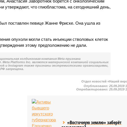
м, Анастасия Заворотнюк борется с онкологическим
чи утверждают, что глиобластома, на сегодняшний день,
 был поставлен певице Жанне Фриске. Она ушла из
ления опухоли могли стать инъекции стволовых клеток
дтверждения этому предположению не дали.
национальная холдинговая компания Meta признана
 Meta Platforms Inc. является материнской компанией социальных
book и Instagram также признаны экстремистскими организациями,
РФ запрещена.
Отдел новостей «Нашей вер
Опубликовано:
25.09.2019 
Отредактировано:
25.09.2019 
«Восточную землю» заберёт