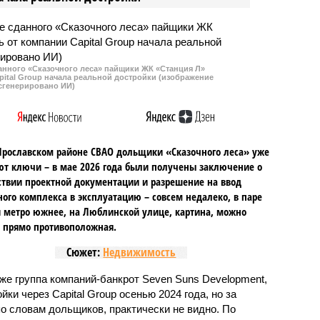
соответствует
действительности.
данного «Сказочного леса» пайщики ЖК «Станция Л»
ital Group начала реальной достройки (изображение
сгенерировано ИИ)
Ярославском районе СВАО дольщики «Сказочного леса» уже
т ключи – в мае 2026 года были получены заключение о
ствии проектной документации и разрешение на ввод
го комплекса в эксплуатацию – совсем недалеко, в паре
 метро южнее, на Люблинской улице, картина, можно
, прямо противоположная.
Сюжет:
Недвижимость
же группа компаний-банкрот Seven Suns Development,
ки через Capital Group осенью 2024 года, но за
о словам дольщиков, практически не видно. По