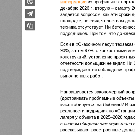
информации
из профильных портал
декабрю 2026 г., вторую – к марту 2
задается вопросом: как эти сроки
площадке, по свидетельствам доль
техника отсутствует. Ни бетононас
подрядчиков. При том, что до «дек
Если в «Сказочном лесу» техзаказч
90%, затем 97%, с конкретными и
конструкций, устранение проектных
отчётности дольщики не видят. Ни C
подтверждают ни соблюдения графи
выполненных работ.
Напрашивается закономерный вопро
(достраивать проблемные объекты 
масштабируется на Люблино? И озн
реальности подрядчик по «Станци
лагеря у объекта в 2025–2026 года
в личном общении нам перестали 
рассказывают расстроенные дольщ