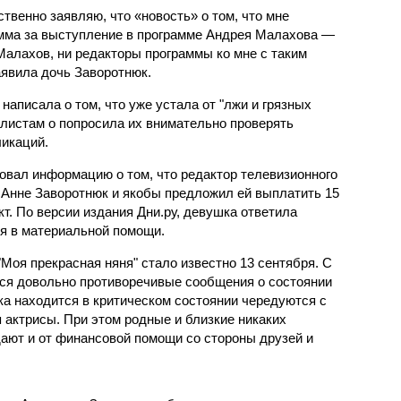
ственно заявляю, что «новость» о том, что мне
мма за выступление в программе Андрея Малахова —
алахов, ни редакторы программы ко мне с таким
аявила дочь Заворотнюк.
написала о том, что уже устала от "лжи и грязных
алистам о попросила их внимательно проверять
икаций.
вал информацию о том, что редактор телевизионного
Анне Заворотнюк и якобы предложил ей выплатить 15
кт. По версии издания Дни.ру, девушка ответила
ся в материальной помощи.
Моя прекрасная няня" стало известно 13 сентября. С
ся довольно противоречивые сообщения о состоянии
тка находится в критическом состоянии чередуются с
 актрисы. При этом родные и близкие никаких
дают и от финансовой помощи со стороны друзей и