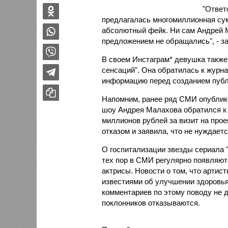
"Ответ
предлагалась многомиллионная су
абсолютный фейк. Ни сам Андрей М
предложением не обращались", - з
В своем Инстаграм* девушка также 
сенсаций". Она обратилась к журн
информацию перед созданием публ
Напомним, ранее ряд СМИ опублико
шоу Андрея Малахова обратился к 
миллионов рублей за визит на прое
отказом и заявила, что не нуждает
О госпитализации звезды сериала "
тех пор в СМИ регулярно появляют
актрисы. Новости о том, что артис
известиями об улучшении здоровья
комментариев по этому поводу не 
поклонников отказываются.