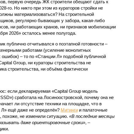
ов, первую очередь ЖК строители обещают сдать к
028-го. Но никто при этом из кураторов стройки не
 должны материализоваться? На строительной
щиков, регулярно бывающих у забора, какая-либо
осов, ни работающих кранов, ни признаков мобилизации
абря 2026» осталось менее полугода.
ик публично отчитывался о поэтапной готовности –
нженерными работами (усиление монолитных
 ошибок) – то по «Станции Л» подобной публичной
apital Group, ни кураторы строительства не
ка строительства, ни объёма фактически
с: если декларируемая «Capital Group модель
SSD») сработала на Лосиноостровской, почему она не
ачает ли отсутствие техники на площадке, что в
и Л» ещё даже не определён?
Митинги
и палаточные
х, похоже, не изменили ситуацию.
«В последние месяцы
называть даже ориентировочные сроки»
, –
ики.