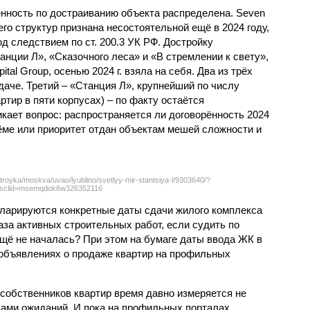
нность по достраиванию объекта распределена. Seven
его структур признана несостоятельной ещё в 2024 году,
 следствием по ст. 200.3 УК РФ. Достройку
нции Л», «Сказочного леса» и «В стремлении к свету»,
tal Group, осенью 2024 г. взяла на себя. Два из трёх
даче. Третий – «Станция Л», крупнейший по числу
тир в пяти корпусах) – по факту остаётся
кает вопрос: распространяется ли договорённость 2024
ёме или приоритет отдан объектам мешей сложности и
troyka/moskva/uvao/lyublino/svetlyy-mir-stantsiya-l/9303640/?
sclid=msemqdok6w326352116
екларируются конкретные даты сдачи жилого комплекса
фаза активных строительных работ, если судить по
ещё не началась? При этом на бумаге даты ввода ЖК в
объявлениях о продаже квартир на профильных
собственников квартир время давно измеряется не
ами ожиданий. И пока на профильных порталах