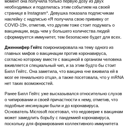
момент она получила только первую дозу из двух
необходимых и поделилась этим событием на своей
странице в Instagram*. Девушка показала подписчикам
наклейку с надписью «Я получила свою прививку от
COVID-19», отметив, что другим тоже стоит подумать о
вакцинации, ведь чем у большего количества людей
сформируется иммунитет, тем безопаснее будет для всех.
Дженнифер Гейтс
поиронизировала на тему одного из
главных мифов о вакцинации против коронавируса,
согласно которому вместе с вакциной в организм человека
вживляется специальный чип, и за этим будто бы стоит
Билл Гейтс. Она заметила, что вакцина «не вживила ей в
мозг ее гениального отца», а также посетовала, что у mRNA
нет таких возможностей.
Ранее Билл Гейтс уже высказывался относительно слухов
о чипировании и своей причастности к нему, отметив, что
подобные инсинуации были и до коронавируса.
Основатель Microsoft посетовал, что недоверие к вакцинам
может замедлить борьбу с пандемией коронавируса,
поскольку для формирования коллективного иммунитета