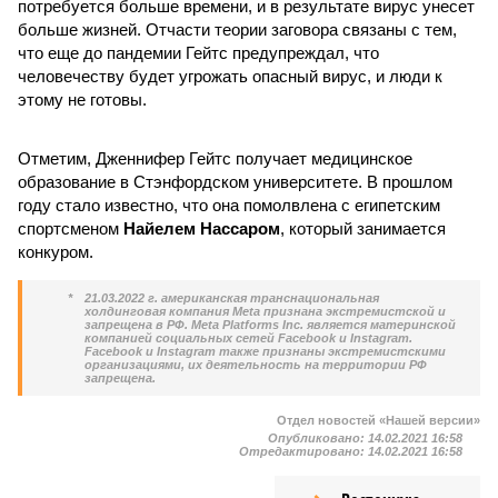
потребуется больше времени, и в результате вирус унесет
больше жизней. Отчасти теории заговора связаны с тем,
что еще до пандемии Гейтс предупреждал, что
человечеству будет угрожать опасный вирус, и люди к
этому не готовы.
Отметим, Дженнифер Гейтс получает медицинское
образование в Стэнфордском университете. В прошлом
году стало известно, что она помолвлена с египетским
спортсменом
Найелем Нассаром
, который занимается
конкуром.
*
21.03.2022 г. американская транснациональная
холдинговая компания Meta признана экстремистской и
запрещена в РФ. Meta Platforms Inc. является материнской
компанией социальных сетей Facebook и Instagram.
Facebook и Instagram также признаны экстремистскими
организациями, их деятельность на территории РФ
запрещена.
Отдел новостей «Нашей версии»
Опубликовано:
14.02.2021 16:58
Отредактировано:
14.02.2021 16:58