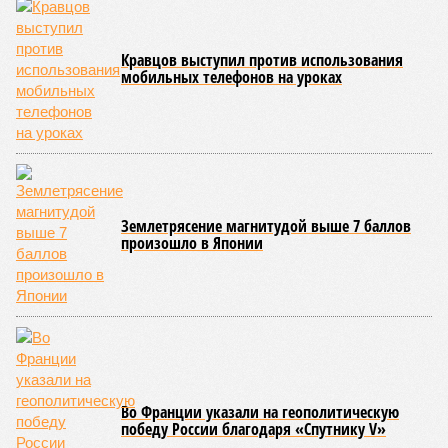
со словно растерянно-обиженным комментарием. И,
кажется, стало только хуже. Как отметил менеджер, ЮКЖД
и РЖД
«последовательно и в полном объёме исполняют
взятые на себя обязательства в рамках концессионного
договора от 2008 года». «Концессия дала Армении
современную железную дорогу, при этом освободив
бюджет республики от затрат на её восстановление и
содержание. Дивиденды акционеру никогда не
выплачивались, вся прибыль шла на развитие железной
дороги»
, – добавил Белозёров.
И в самом деле. Российская сторона поставляла Армении
вагоны, по первому чиху ремонтировала пути, в том числе
повреждённые стихией, выплатила в казну закавказской
республики 15 млрд рублей налогов, пускала прибыль на
развитие местной железнодорожной инфраструктуры.
Из слов Белозёрова и приведённых фактов легко сделать
вывод о том, что ОАО «РЖД» занималось в Армении не
деловой активностью, а сугубой благотворительностью, не
инвестировало, а раздавало пожертвования, не