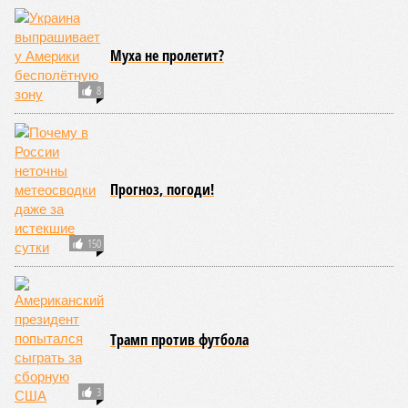
РЖД – в отместку за закрытие российских рынков. Ну
и вообще, чтобы ничего российского в стране не
осталось. Вместе с тем, если маленький Пашинян
отожмёт актив большой РЖД в маленькой Армении,
то о какой результативной внешней политике России
можно будет говорить в принципе?
Иван Дмитриев
Опубликовано:
08.08.2026 17:00
Отредактировано:
08.08.2026 17:00
Экс-президент
Посол ты на!
Финляндии
отказался признать
Россию угрозой для
Европы
КОММЕНТАРИИ
0
Новости smi2.ru
Версия
//
Конфликт
//
В нескольких станциях от уже сданного
«Сказочного леса» пайщики ЖК «Станция Л» продолжают ждать от
компании Capital Group начала реальной достройки