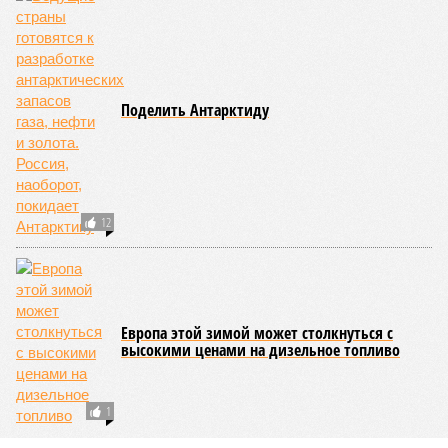
улице, картина, можно сказать, прямо противоположная.
Сюжет:
Недвижимость
ЖК «Светлый мир «Станция Л»: та же группа компаний-
банкрот Seven Suns Development, та же
анонсированная
схема достройки через Capital Group осенью 2024 года, но
за прошедшие два года результатов, по словам дольщиков,
практически не видно. По
информации
из профильных
порталов, первую очередь ЖК строители обещают сдать к
декабрю 2026 г., вторую – к марту 2028-го. Но никто при
этом из кураторов стройки не задается вопросом: как эти
сроки должны материализоваться? На строительной
площадке, по свидетельствам дольщиков, регулярно
бывающих у забора, какая-либо техника отсутствует. Ни
бетононасосов, ни работающих кранов, ни признаков
мобилизации подрядчиков. При том, что до «декабря 2026»
осталось менее полугода.
Если в «Сказочном лесу» техзаказчик публично
отчитывался о поэтапной готовности – 90%, затем 97%, с
конкретными инженерными работами (усиление
монолитных конструкций, устранение проектных ошибок) –