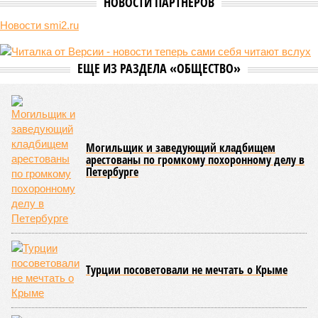
его страна может потребовать у Москвы до 2 млрд долларов
ежегодно за аренду Южно-Кавказской железной дороги (ЮКЖД).
В настоящий момент та эксплуатируется «дочкой» ОАО «РЖД»,
причём исключительно за российский счёт. И в
складывающейся ситуации, кажется, больше вопросов не к
Еревану, а к гендиректору монополии Олегу Белозёрову.
По мнению
Пашиняна
, он не высказал ничего из ряда вон
выходящего. Дескать, Ереван считает транспортную сеть
своей собственностью и теперь намерен просить за аренду
«железки» означенную сумму. При этом, как отмечают
эксперты, армянская сторона, выставляя этот счёт, не
раскрыла методику его калькуляции, то есть, получается,
взяла цифры с потолка. Отдельно стоит отметить, что
заключённый в 2008 году между Арменией и ОАО «РЖД»
концессионный договор, согласно которому российская
компания получила в управление «железку» республики до
2038-го, вероятно, вовсе не предусматривает такой
постановки вопроса.
Неудивительно, что гендиректор РЖД
Белозёров
,
реагируя на словесные интервенции Пашиняна, выступил