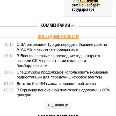
«Восточную
землю» заберёт
государство?
КОММЕНТАРИИ
0
Версия
//
Конфликт
//
Монополия вкладывалась-вкладывалась в
Армению и довкладывалась
1278
РЖД против своей страны
Монополия вкладывалась-вкладывалась в Армению и
довкладывалась
Монополия вкладывалась-вкладывалась в Армению и довкладывалась
(фото: Deep Vision)
Премьер закавказской республики Никол Пашинян заявил, что