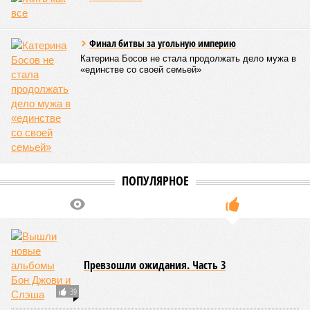
подобно трамповскому TRIPP, где будет создана
европейская концессия для управления путями, а
доходы от эксплуатации путей будут делиться плюс-
минус в таком же соотношении, как с американцами
(74% – Вашингтону, 26% – Еревану).
Мирослава Регинская, публицист
– Довольно вероятным представляется вариант
развития событий, при котором после ухода РЖД
железные дороги Армении быстро обретут другого
спонсора. Вряд ли Пашинян стал бы провоцировать
РЖД совсем без гарантий. В сущности, это очередной
и привычный уже «слив» России бывшими союзниками.
Потерянные нами сателлиты ищут и обретают
новых хозяев, и никакая благодарность или даже
подаренная от щедрот Российского государства
значительная выгода их в этом не могут остановить.
Юрий Баранчик, политолог
– Понятно, почему Пашинян хочет отжать актив