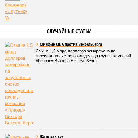
зарабатывало само, а давало зарабатывать другим и,
выходит, никак не гарантировало собственные интересы.
«Пока самая популярная в Армении точка зрения по
поводу будущего железных дорог рес­публики –
национализировать пути сообщения и, естественно,
ничего РЖД не компенсировать. Модернизация железных
дорог Армении за счёт России в Ереване считается
совершенно естественной»
, – указывает политолог
Андрей Суздальцев.
Вот только почему для менеджмента РЖД столь же
естественным считается вкладываться в закавказскую
«железку» тогда, когда на российских железных дорогах не
только
не решены
нынешние проблемы, но и постоянно
возникают
новые? Даст ли здесь свой комментарий
Белозёров?
Гарник Туманян, политолог
– Вероятно, в случае разрыва концессии Пашинян со
своими европейскими партнёрами могут
инициировать новый проект на территории Армении