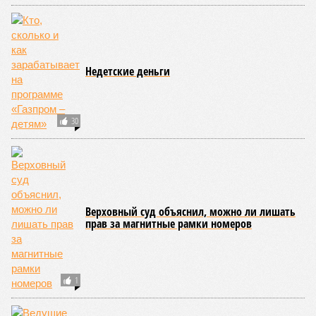
556
«Станция ожидания» для дольщиков
В нескольких станциях от уже сданного «Сказочного
леса» пайщики ЖК «Станция Л» продолжают ждать от
компании Capital Group начала реальной достройки
В нескольких станциях от уже сданного «Сказочного леса» пайщики ЖК
«Станция Л» продолжают ждать от компании Capital Group начала
реальной достройки (изображение сгенерировано ИИ)
Пока в Ярославском районе СВАО дольщики «Сказочного леса»
уже получают ключи – в мае 2026 года были получены
заключение о соответствии проектной документации и
разрешение на ввод жилищного комплекса в эксплуатацию –
совсем недалеко, в паре станций метро южнее, на Люблинской