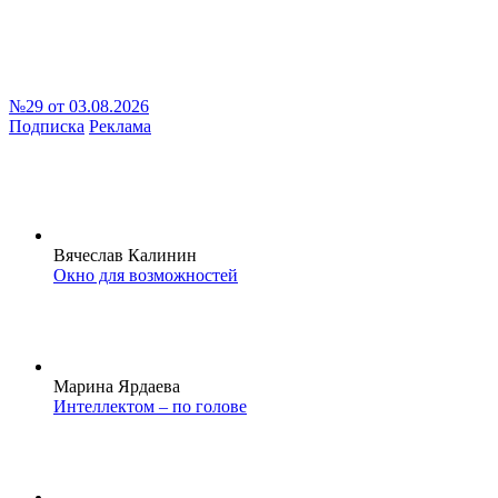
№29 от 03.08.2026
Подписка
Реклама
Вячеслав Калинин
Окно для возможностей
Марина Ярдаева
Интеллектом – по голове
Тимур Шафир
Пиратский регламент
Федеральный выпуск
Федеральный выпуск
Версия на Неве
Версия в Саратове
Версия в Чувашии
Версия в Башкирии
Версия на Кавказе
Версия в Татарстане
Версия в Кирове
Версия в Воронеже