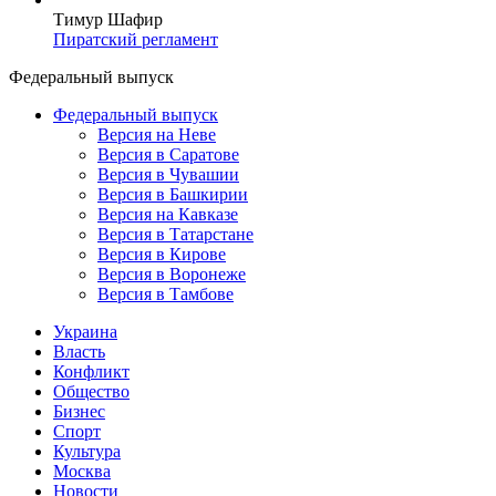
Версия в Тамбове
Украина
Власть
Конфликт
Общество
Бизнес
Спорт
Культура
Москва
Новости
Досье
Опросы
Колумнисты
Стриптиз по праздникам
Сюжеты
Версия
//
Общество
//
Дмитрий Медведев исполнил мечту
первоклассника
Дмитрий Медведев исполнил мечту
первоклассника
3325