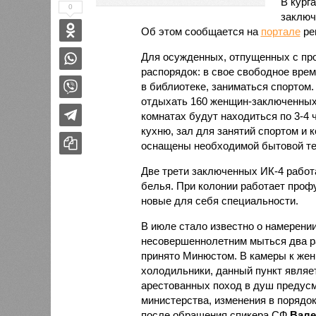
В кург
0
заключ
Об этом сообщается на
портале
ре
Для осужденных, отпущенных с про
распорядок: в свое свободное врем
в библиотеке, заниматься спортом.
отдыхать 160 женщин-заключенных
комнатах будут находиться по 3-4 
кухню, зал для занятий спортом и
оснащены необходимой бытовой те
Две трети заключенных ИК-4 работ
белья. При колонии работает проф
новые для себя специальности.
В июле стало известно о намерен
несовершеннолетним мыться два р
принято Минюстом. В камеры к жен
холодильники, данный пункт являе
арестованных поход в душ предусм
министерства, изменения в поряд
после обращения спикера СФ
Вале