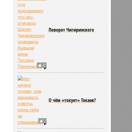
Поворот Чигиринского
87
О чём «токует» Токаев?
2