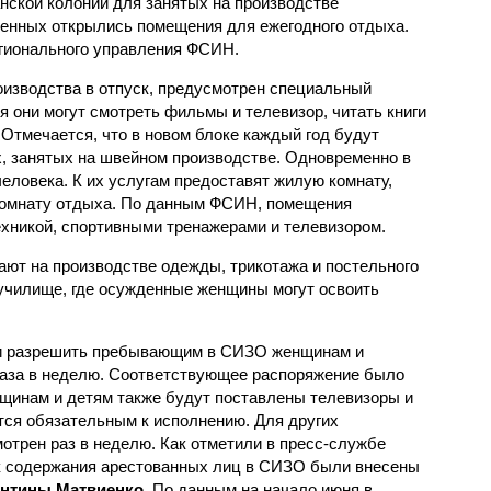
анской колонии для занятых на производстве
енных открылись помещения для ежегодного отдыха.
гионального управления ФСИН.
изводства в отпуск, предусмотрен специальный
я они могут смотреть фильмы и телевизор, читать книги
 Отмечается, что в новом блоке каждый год будут
, занятых на швейном производстве. Одновременно в
человека. К их услугам предоставят жилую комнату,
 комнату отдыха. По данным ФСИН, помещения
хникой, спортивными тренажерами и телевизором.
ают на производстве одежды, трикотажа и постельного
училище, где осужденные женщины могут освоить
ии разрешить пребывающим в СИЗО женщинам и
аза в неделю. Соответствующее распоряжение было
щинам и детям также будут поставлены телевизоры и
тся обязательным к исполнению. Для других
отрен раз в неделю. Как отметили в пресс-службе
ок содержания арестованных лиц в СИЗО были внесены
нтины Матвиенко
. По данным на начало июня в