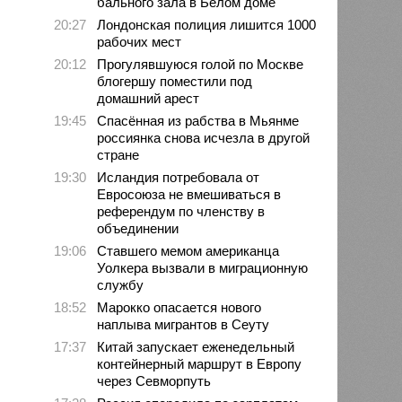
бального зала в Белом доме
20:27
Лондонская полиция лишится 1000
рабочих мест
20:12
Прогулявшуюся голой по Москве
блогершу поместили под
домашний арест
19:45
Спасённая из рабства в Мьянме
россиянка снова исчезла в другой
стране
19:30
Исландия потребовала от
Евросоюза не вмешиваться в
референдум по членству в
объединении
19:06
Ставшего мемом американца
Уолкера вызвали в миграционную
службу
18:52
Марокко опасается нового
наплыва мигрантов в Сеуту
17:37
Китай запускает еженедельный
контейнерный маршрут в Европу
через Севморпуть