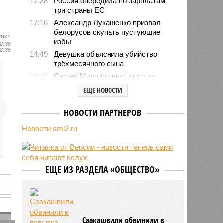
17:28
Россия опередила по зарплатам
три страны ЕС
17:16
Александр Лукашенко призвал
белорусов скупать пустующие
сии»
избы
12:35
12:35
14:49
Девушка объяснила убийство
трёхмесячного сына
14:40
Сергей Миронов выступил за
увеличение пенсий детям,
ЕЩЕ НОВОСТИ
потерявшим родителей
13:56
Финляндия захотела использовать
НОВОСТИ ПАРТНЕРОВ
приграничные болота против
России
Новости smi2.ru
13:15
С сентября изменятся правила
перевозки групп детей автобусами
13:04
В России с начала 2026 года
ЕЩЕ ИЗ РАЗДЕЛА «ОБЩЕСТВО»
существенно вырос объём выдачи
ипотеки
Саакашвили обвинили в