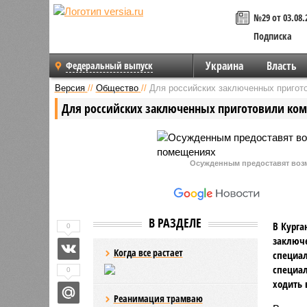
№29 от 03.08.
Подписка
Украина
Власть
Федеральный выпуск
Версия
//
Общество
//
Для российских заключенных пригото
Для российских заключенных приготовили ком
Осужденным предоставят воз
В РАЗДЕЛЕ
В Курга
0
заключе
Когда все растает
специал
специал
0
ходить 
Реанимация трамваю