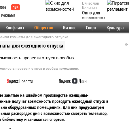
Вячеслав
2026
Калинин
Окно для
Реклама
возможностей
Конфликт
Общество
Бизнес
Спорт
Культура
вили комнаты для ежегодного отпуска
наты для ежегодного отпуска
можность провести отпуск в особых помещениях
не занятые на швейном производстве женщины-
нные получат возможность проводить ежегодный отпуск в
ьно оборудованных помещениях. Для них предусмотрен
ьный распорядок дня с возможностью смотреть телевизор,
в библиотеку и заниматься спортом.