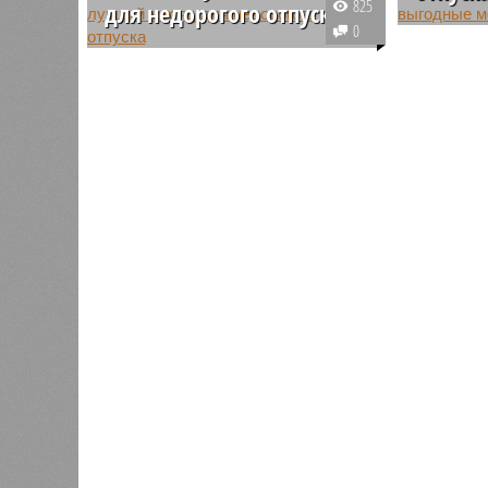
825
для недорогого отпуска
Для полу
0
Первый месяц календарного
отпускны
лета, когда большинство
рекоменд
пляжников еще только
отпуск в
присматривается к курортам,
количест
является идеальным временем
примеру,
для тех, кто хочет сэкономить до
этой цели
пятой части бюджета и
отдохнуть без назойливых толп
туристов.