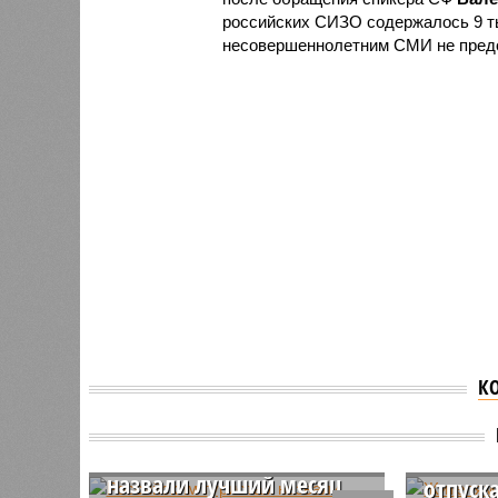
российских СИЗО содержалось 9 т
несовершеннолетним СМИ не пред
К
Жителя
подска
Российским туристам
выгодн
назвали лучший месяц
отпуск