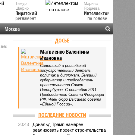
Тимур
Марина
Шафир
Ярдаева
Пиратский
Интеллектом
регламент
– по голове
Москва
ДОСЬЕ
3076
Матвиенко Валентина
Ивановна
Советский и российский
государственный деятель,
политик и дипломат. Бывший
губернатор и председатель
правительства Санкт-
Петербурга. С сентября 2011 -
Председатель Совета Федерации
РФ. Член бюро Высшего совета
«Единой России».
ПОСЛЕДНИЕ НОВОСТИ
20:43
Дональд Трамп намерен
реализовать проект строительства