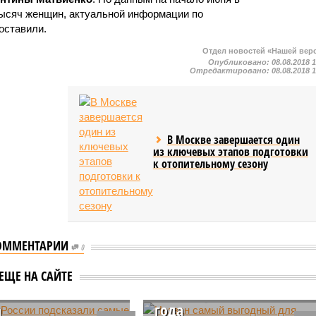
ысяч женщин, актуальной информации по
оставили.
Отдел новостей «Нашей вер
Опубликовано:
08.08.2018 
Отредактировано:
08.08.2018 
В Москве завершается один
из ключевых этапов подготовки
к отопительному сезону
ОММЕНТАРИИ
0
м России
зали самые
Назван самый выгодный
ЕЩЕ НА САЙТЕ
ые месяцы для
для отпуска месяц 2026
а
года