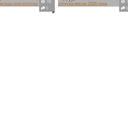
798
чения максимальных
В будущем году наиболее
0
х выплат работникам
выгодными месяцами для
уется планировать
планирования и использования
 месяцы с наибольшим
ежегодного оплачиваемого
вом рабочих дней. К
отпуска будут июль, апрель и
 январь или май для
октябрь. Одновременно с этим
 не подойдут.
наименее выгодными периодами
для взятия отпуска традиционно
окажутся январь и май.