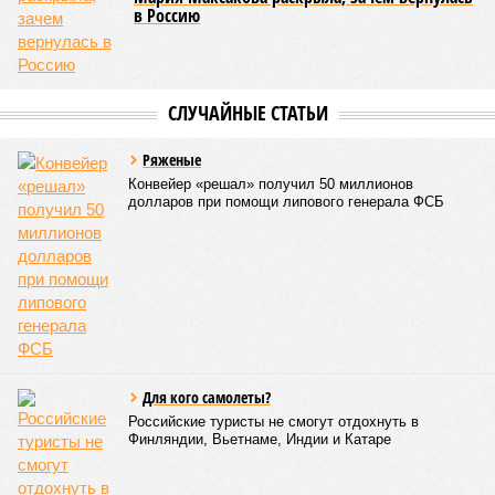
массовый потоп, в июле же Китай в дополнение накрыло
сразу девятью циклонами. Последствия оказались
невообразимыми: наводнение погребло под собой
территорию в 180 тыс. квадратных километров, что равно
по площади Карелии, шести Курским или Калужским
областям, десятку Чуваший.
В общем, недаром события 1931-го находятся на первом
месте в списке самых смертоносных стихийных бедствий,
когда-либо происходивших на планете. Число
пострадавших в тот год достигло 53 млн человек, число
погибших, по некоторым оценкам, составило 4 миллиона.
Впрочем, для Китая подобное не в новинку. Так, в сентябре
1887 года вода прорвала многочисленные дамбы на реке
Хуанхэ и быстро залила почти весь Северный Китай, так
как местность там довольно низменная, и потоп просто не
встречал препятствий на своём пути, уничтожая деревни и
целые города. Водой залило 130 тыс. квадратных
километров (а это больше территорий Оренбургской или
Кировской областей), 2 млн человек остались без крова,
ещё столько же погибли в результате спровоцированной
катастрофой пандемии.