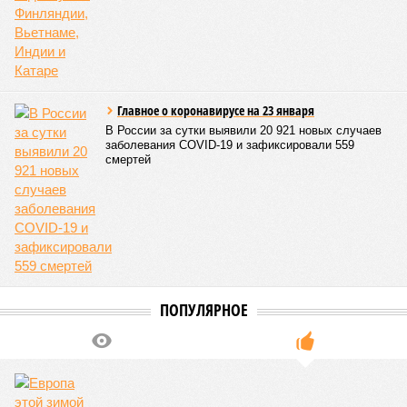
Третье место по кровожадности в рейтинге стихийных
бедствий занимает смертоносный циклон Бхола 1970 года,
ставший самым мощным среди себе подобных за всю
историю наблюдений. Он поразил территории современной
Бангладеш, тогда называвшейся Восточным Пакистаном, и
индийского штата Западная Бенгалия. Шторма унесли
жизни полумиллиона человек.
Кажется, стремящаяся сохранить свою чистоту природа
что-то знала о том, какие именно страны станут со
временем самыми «грязными» в плане производств, и
планомерно подтачивала их демографию. А как ещё
объяснить то, что в топ-10 природных катастроф почти все
места занимают бедствия, разразившиеся в Индии,
Пакистане, Бангладеш и Турции? Что характерно, Россию и
Европу подобные катастрофы никогда не затрагивали,
здесь беды были другими, включая массовый голод и
масштабные эпидемии вроде бубонной чумы (200 млн
погибших) или «испанки» (по разным оценкам, от 17,4 до
100 млн погибших во всём мире).