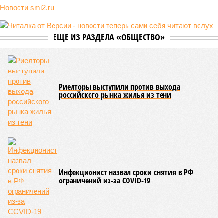
Природа постоянно вступает в противоречие с нами. Ведь пока
она стремится всё на планете держать в балансе, человечество
не особенно церемонится с окружающей средой. Самые
массовые катастрофы в прошлом – какими они были? Какие
ждут нас со дня на день и чем грозят?
Рассказ
Стивена Кинга
, в котором описывались
последствия очередного апокалипсиса, искусственно
вызванного группой биологов, называется «Конец всей
этой мерзости». В реальной жизни участия пытливых
исследователей в организации конца света может не
понадобиться: природа сама разберётся, как и где
уменьшить масштабы человеческой популяции.
(фото: en.wikipedia.org)
Да, наша любимая маленькая планета может быть
единственной, где в пределах Солнечной системы есть
полноценная жизнь, но Земля также регулярно пытается
эту жизнь уничтожить. Так уж вышло, что внутренние
процессы на планете включают в себя всевозможные