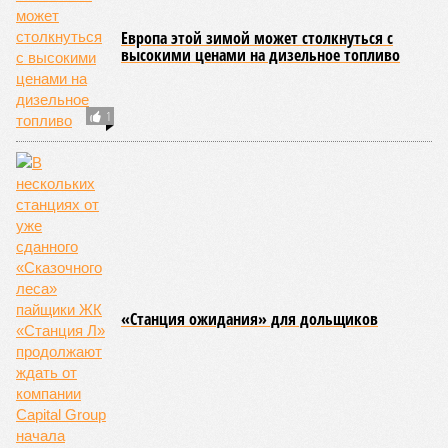
Когда земля – дыбом
Но это дела давно минувших дней. А что нам ждать в
дальнейшем? Авторы энциклопедии A-Z Animals,
основываясь на современных научных исследованиях и
глобальных тенденциях, составили свой список
потенциально самых смертоносных стихийных бедствий,
угрожающих человечеству непосредственно сейчас, в XXI
веке.
«Золото» получили землетрясения. К наиболее
сейсмоопасным регионам относится Тихоокеанское
вулканическое огненное кольцо, включающее Индонезию,
Японию и западное побережье Северной и Южной Америки.
Турция, Иран, Индия и Непал также расположены на очень
активных линиях разломов тектонических плит. Не
исключение и центральная часть США – причина в Нью-
Мадридском разломе в штате Миссури. Землетрясения
средней силы – явление, в общем-то, обычное и вполне
сносное, но периодически, раз в несколько столетий,
трясёт так, что мало не покажется никому. К примеру, в
самом конце 2004 года бахнуло близ побережья