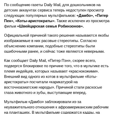
По сообщению газеты Daily Mail, для дошкольников на
детских аккаунтах сервиса теперь недоступен просмотр
следующих популярных мультфильмов:
«Дамбо», «Питер
Пен», «Коты-аристократы»
. Также исключен из просмотра
фильм
«Швейцарская семья Робинзонов».
Официальной причиной такого решения называются якобы
изображаемые в них расовые стереотипы. Согласно
объяснению компании, подобные стереотипы были
ошибочными ранее, и сейчас тоже являются неверными.
Как сообщает Daily Mail, «Питер Пэн», скорее всего,
подвергся блокировке по причине того, что в мультике есть
племя индейцев, которых называют «краснокожими».
Внешний вид одного из котов в мультфильме «Коты-
аристократы» посчитали «карикатурой на
восточноазиатские народы». Причиной стали раскосые
глаза животного и зубы, выступающие вперед.
Мультфильм «Дамбо» заблокировали из-за
неуважительного отношения к афроамериканским рабочим
на плантациях. В мультфильме содержатся кадры, на