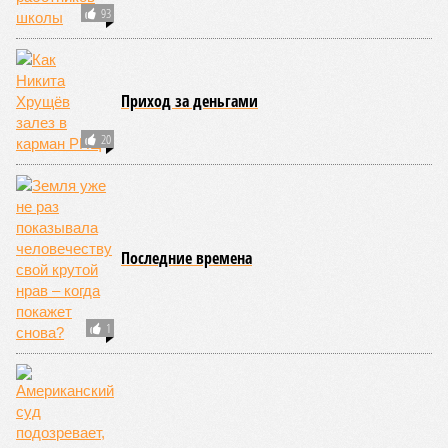
Упоминают эксперты и жару вкупе с засухой и
следующими отсюда лесными пожарами. Тут в группе
риска запад США, юг Европы, Австралия, Ближний Восток,
а также некоторые районы Бразилии и Африки к югу от
Сахары. Леса начинают гореть всё чаще и чаще,
достаточно посмотреть общемировую статистику; сотни
тысяч людей остаются без крова, десятки тысяч – гибнут.
Но проблема не только в этом. Проблема ещё и в том, что
огонь уничтожает лесную экосистему, сельское хозяйство
и кропотливо созданную человеком инфраструктуру.
Учитывая то, что пожары начинают становиться чуть ли не
ежегодной реальностью на фоне глобального потепления,
год за годом их будет всё больше, и здесь уже среди
прочего в большой опасности Европа. Небывалая жара,
зафиксированная в этом и прошлом годах в Италии и во
Франции, тому лучшее подтверждение.
Есть в перечне A-Z Animals и экзотика, впрочем, не менее
смертоносная. Это, в частности, «лимнические
извержения», о которых мало кто слышал. Речь идёт о
явлениях, когда большое количество углекислого газа