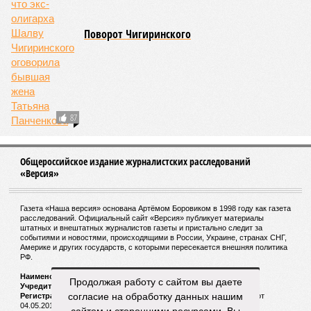
внезапно вырывается из глубин озёр, образуя невидимое
удушающее газовое облако, которое безжалостно убивает
людей и животных. Катастрофа на озере Ньос в Камеруне
в 1986 году остаётся одним из наиболее чудовищных
примеров: более 1700 человек и тысячи голов скота
погибли из-за внезапного выброса CO₂, накрывшего
близлежащие деревни.
И здесь мы плавно подходим к тому, чем все эти
стихийные бедствия могут закончиться. А именно – к
социальному коллапсу, то есть фактическому упадку
развитой цивилизации, зачастую с последующим её
полным уничтожением. Среди причин такого трагического
развития событий учёные называют деградацию
окружающей среды, истощение ресурсов и болезни. А ведь
любая природная катастрофа непременно ведёт именно к
этому – экономическому кризису, эпидемиям, голоду,
резкому сокращению численности населения. Так погибли
цивилизации шумеров, майя, кхмеров – список не
исчерпывающий. Какая цивилизация будет следующей?
Продолжая работу с сайтом вы даете
согласие на обработку данных нашим
Илья Космач
Газета
«Наша версия» №29 от 03.08.2026
сайтом и сторонними ресурсами. Вы