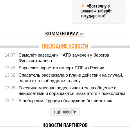
«Восточную
землю» заберёт
государство?
КОММЕНТАРИИ
0
Версия
//
Общество
//
Земля уже не раз показывала человечеству свой
крутой нрав – когда покажет снова?
817
Последние времена
Земля уже не раз показывала человечеству свой крутой
нрав – когда покажет снова?
Земля уже не раз показывала человечеству свой крутой нрав – когда
покажет снова? (фото: АР-ТАСС)