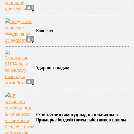
индонезийского острова Суматра, а следом пошли
огромные, превышающие высоту 15 метров, волны. Итог –
250 тыс. погибших.
На втором месте в рейтинге A-Z Animals как раз цунами. В
этом плане к уязвимым регионам относятся: побережье
Индийского океана, тихо­океанские побережья Японии и
США, а также некоторые районы Карибского бассейна и
Средиземноморья. То есть в зоне риска уже не только
Поднебесная с Индией – не так ли?
«Бронзу» получают извержения супервулканов – «Наша
Версия» уже
писала
о том, что может случиться, если
окончательно проснётся знаменитый Йеллоустоун. Это
грозит не только уничтожением части Соединённых
Штатов, но и общепланетарной катастрофой вплоть до
возникновения «вулканической зимы». Флегрейские поля в
Италии, кстати, тоже не стоит сбрасывать со счетов. Равно
как и многие другие до поры спящие вулканические
районы.
Невидимый убийца