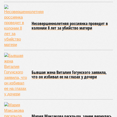
геологические, метеорологические и физические явления,
которые для человека довольно опасны. Или попросту
смертельны. И вот несколько тому примеров.
Все стихии сразу
Около 100 лет назад в Поднебесной приключилось то, что
у нас назвали бы тридцатью тремя несчастьями. Страну
последовательно поразили: многолетняя засуха, страшный
паводок, невероятные ливни. Несколько миллионов
человек не пережили этот разгул стихий. Вот что тогда
приключилось.
Зима 1931 года выдалась в Китае чрезвычайно
продолжительной и суровой. Снега образовалось огромное
количество – казалось бы, хороший знак после периода
великой суши, продолжавшегося с 1928-го. Но всё
обратилось катастрофой. Снег растаял, устремился в реки,
начался небывалый паводок, быстро обернувшийся
страшным наводнением, которое обильные весенние ливни
только усугубили. К июню всё это преобразовалось в