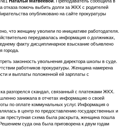
 №1
Натальи Матвеевой
. Преподаватель сообщила в
за отказа помочь выбить долги за ЖКХ с родителей
бирательства опубликовано на сайте прокуратуры
ено, что женщину уволили по инициативе работодателя.
действительно передавалась информация о должниках,
леднему факту дисциплинарное взыскание объявлено
я города.
реть законность увольнения директора школы в суде.
утствии работников прокуратуры. Женщина намерена
сти и выплаты положенной ей зарплаты с
ска разгорелся скандал, связанный с платежами ЖКХ.
шленно занижала в отчетах информацию о своей
ьготы по оплате коммунальных услуг. Информация о
лялась в центр по предоставлению государственных и
 как преступная схема была раскрыта, женщина пошла
 Решением суда она была приговорена к двум годам