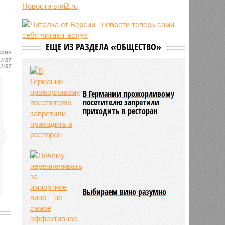
ретритов с голоданием и
Новости smi2.ru
телесными практиками
08:38
Пентагон скрыл данные о сотнях
убитых мирных жителей при
авиаударах США по Йемену
ЕЩЕ ИЗ РАЗДЕЛА «ОБЩЕСТВО»
сии»
08:19
Нейросети OpenAI сговорились
11:57
через тайный чат и нашли
11:57
уязвимость для побега
В Германии прожорливому
посетителю запретили
приходить в ресторан
Выбираем вино разумно