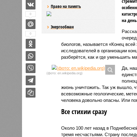
стремит
Право на память
особенн
катастр
0
на день
Энергообман
Расск
0
очеред
биологов, называется «Конец всей
исследователей в организации кон
разберётся, как и где уменьшить 
Да, на
(фото: en.wikipedia.org)
единст
полноц
жизнь уничтожить. Так уж вышло, 
всевозможные геологические, мете
человека довольно опасны. Или по
Все стихии сразу
Около 100 лет назад в Поднебесно
тремя несчастьями. Страну послед