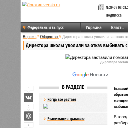
№29 от 03.08.
Подписка
Украина
Власть
Федеральный выпуск
Версия
//
Общество
//
Директора школы уволили за отказ в
Директора школы уволили за отказ выбивать с
Директора заста
В РАЗДЕЛЕ
Бывший 
0
обратил
Когда все растает
женщины
выбиват
0
В горо
Реанимация трамваю
разбир
1