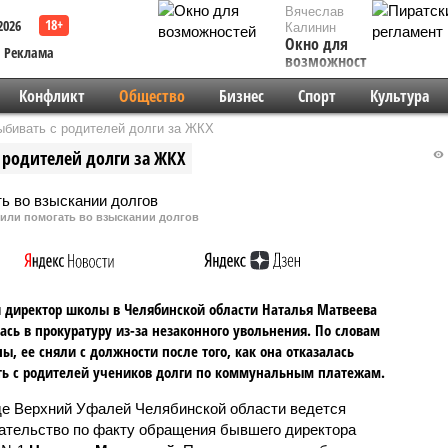
Вячеслав
2026
Калинин
Окно для
Реклама
возможностей
Конфликт
Общество
Бизнес
Спорт
Культура
ыбивать с родителей долги за ЖКХ
 родителей долги за ЖКХ
вили помогать во взыскании долгов
директор школы в Челябинской области Наталья Матвеева
ась в прокуратуру из-за незаконного увольнения. По словам
, ее сняли с должности после того, как она отказалась
ь с родителей учеников долги по коммунальным платежам.
де Верхний Уфалей Челябинской области ведется
ательство по факту обращения бывшего директора