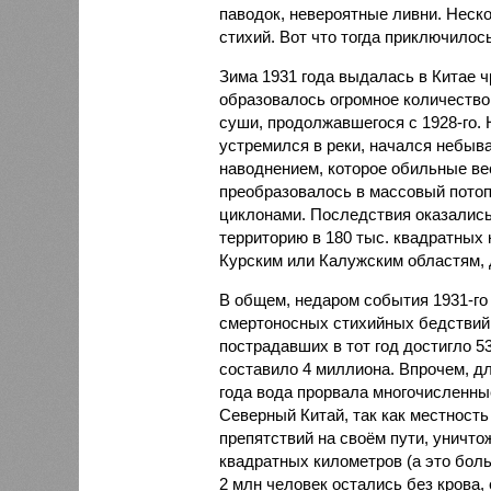
паводок, невероятные ливни. Неск
стихий. Вот что тогда приключилось
Зима 1931 года выдалась в Китае 
образовалось огромное количество
суши, продолжавшегося с 1928-го. 
устремился в реки, начался небы
наводнением, которое обильные вес
преобразовалось в массовый потоп
циклонами. Последствия оказались
территорию в 180 тыс. квадратных 
Курским или Калужским областям, 
В общем, недаром события 1931-го
смертоносных стихийных бедствий,
пострадавших в тот год достигло 5
составило 4 миллиона. Впрочем, для
года вода прорвала многочисленны
Северный Китай, так как местность
препятствий на своём пути, уничто
квадратных километров (а это бол
2 млн человек остались без крова,