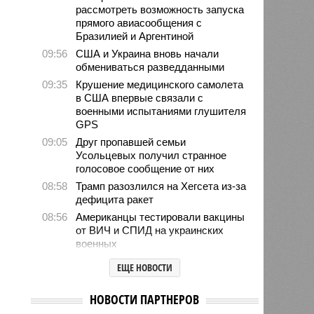
рассмотреть возможность запуска
прямого авиасообщения с
Бразилией и Аргентиной
09:56
США и Украина вновь начали
обмениваться разведданными
09:35
Крушение медицинского самолета
в США впервые связали с
военными испытаниями глушителя
GPS
09:05
Друг пропавшей семьи
Усольцевых получил странное
голосовое сообщение от них
08:58
Трамп разозлился на Хегсета из-за
дефицита ракет
08:56
Американцы тестировали вакцины
от ВИЧ и СПИД на украинских
военных
08:48
ЦРУ создало тайную группу для
ЕЩЕ НОВОСТИ
раскола элит на Кубе
08:40
Россияне массово попадают в
НОВОСТИ ПАРТНЕРОВ
психбольницы после модных