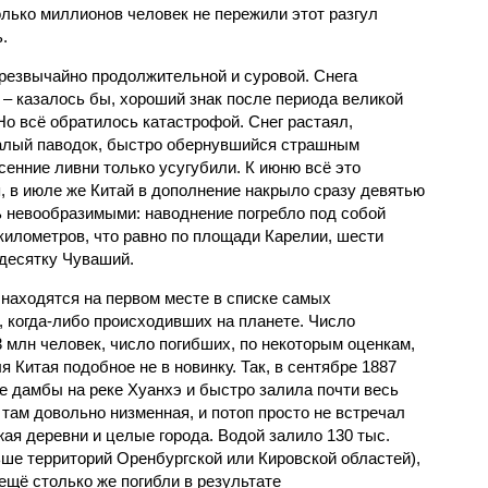
олько миллионов человек не пережили этот разгул
.
чрезвычайно продолжительной и суровой. Снега
 – казалось бы, хороший знак после периода великой
Но всё обратилось катастрофой. Снег растаял,
валый паводок, быстро обернувшийся страшным
енние ливни только усугубили. К июню всё это
, в июле же Китай в дополнение накрыло сразу девятью
 невообразимыми: наводнение погребло под собой
километров, что равно по площади Карелии, шести
десятку Чуваший.
 находятся на первом месте в списке самых
 когда-либо происходивших на планете. Число
3 млн человек, число погибших, по некоторым оценкам,
 Китая подобное не в новинку. Так, в сентябре 1887
е дамбы на реке Хуанхэ и быстро залила почти весь
 там довольно низменная, и потоп просто не встречал
жая деревни и целые города. Водой залило 130 тыс.
ьше территорий Оренбургской или Кировской областей),
 ещё столько же погибли в результате