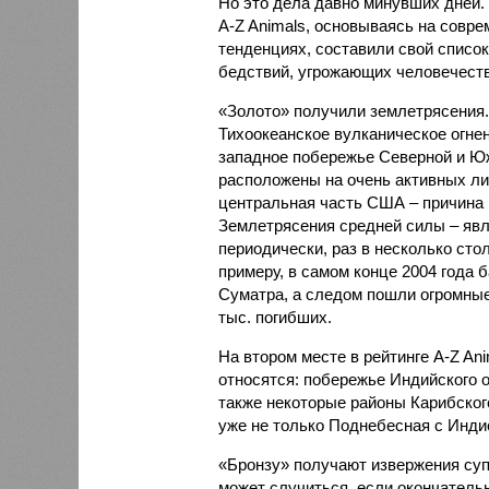
Но это дела давно минувших дней.
A-Z Animals, основываясь на совр
тенденциях, составили свой списо
бедствий, угрожающих человечеству
«Золото» получили землетрясения.
Тихоокеанское вулканическое огне
западное побережье Северной и Юж
расположены на очень активных ли
центральная часть США – причина
Землетрясения средней силы – явле
периодически, раз в несколько стол
примеру, в самом конце 2004 года 
Суматра, а следом пошли огромные
тыс. погибших.
На втором месте в рейтинге A-Z An
относятся: побережье Индийского о
также некоторые районы Карибского
уже не только Поднебесная с Индие
«Бронзу» получают извержения су
может случиться, если окончатель