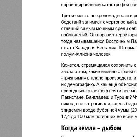
спровоцированной катастрофой па
Третье место по кровожадности в р
бедствий занимает смертоносный ц
ставший самым мощным среди себе
наблюдений. Он поразил территори
тогда называвшейся Восточным Пак
штата Западная Бенгалия. Шторма 
полумиллиона человек.
Кажется, стремящаяся сохранить с
знала о том, какие именно страны 
«грязными» в плане производств, 
их демографию. А как ещё объяснить
природных катастроф почти все ме
Пакистане, Бангладеш и Турции? Ч
никогда не затрагивали, здесь бе
эпидемии вроде бубонной чумы (200
17,4 до 100 млн погибших во всём м
Когда земля – дыбом