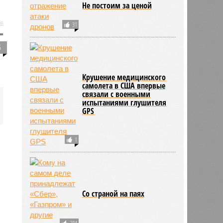
Не постоим за ценой
31
5
Крушение медицинского
самолета в США впервые
связали с военными
испытаниями глушителя
GPS
1
Со страной на паях
284