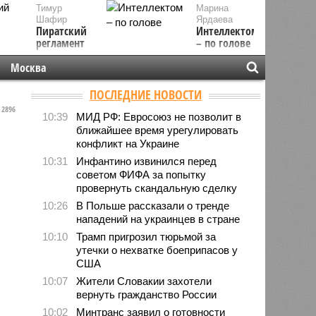
Тимур
Марина
Шафир
Ярдаева
Пиратский
Интеллектом
регламент
– по голове
Москва
ПОСЛЕДНИЕ НОВОСТИ
2896
10:39
МИД РФ: Евросоюз не позволит в
ближайшее время урегулировать
конфликт на Украине
10:31
Инфантино извинился перед
советом ФИФА за попытку
провернуть скандальную сделку
10:26
В Польше рассказали о тренде
нападений на украинцев в стране
10:10
Трамп пригрозил тюрьмой за
утечки о нехватке боеприпасов у
США
10:07
Жители Словакии захотели
вернуть гражданство России
10:02
Минтранс заявил о готовности