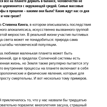
ся всё на планете держать в балансе, человечество не
о церемонится с окружающей средой. Самые массовые
офы в прошлом – какими они были? Какие ждут нас со дня
 и чем грозят?
аз
Стивена Кинга
, в котором описывались последствия
ного апокалипсиса, искусственно вызванного группой
 этой мерзости». В реальной жизни участия пытливых
ца света может не понадобиться: природа сама
масштабы человеческой популяции.
ша любимая маленькая планета может быть
венной, где в пределах Солнечной системы есть
енная жизнь, но Земля также регулярно пытается эту
что внутренние процессы на планете включают в себя
орологические и физические явления, которые для
просту смертельны. И вот несколько тому примеров.
й приключилось то, что у нас назвали бы тридцатью
овательно поразили: многолетняя засуха, страшный