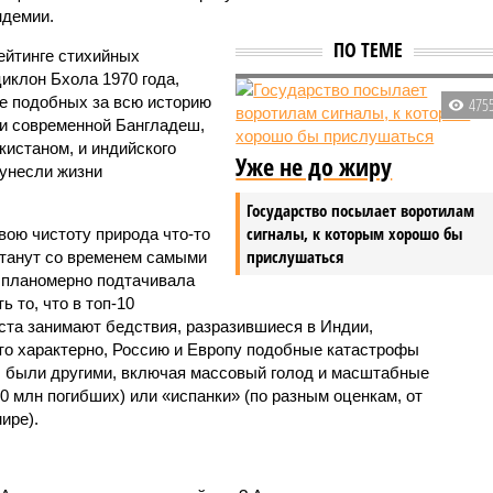
ндемии.
ПО ТЕМЕ
ейтинге стихийных
иклон Бхола 1970 года,
 подобных за всю историю
475
и современной Бангладеш,
истаном, и индийского
Уже не до жиру
унесли жизни
Государство посылает воротилам
сигналы, к которым хорошо бы
вою чистоту природа что-то
прислушаться
станут со временем самыми
и планомерно подтачивала
 то, что в топ-10
ста занимают бедствия, разразившиеся в Индии,
то характерно, Россию и Европу подобные катастрофы
ды были другими, включая массовый голод и масштабные
 млн погибших) или «испанки» (по разным оценкам, от
ире).