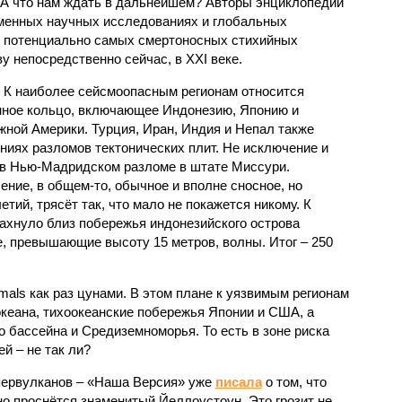
 А что нам ждать в дальнейшем? Авторы энциклопедии
еменных научных исследованиях и глобальных
к потенциально самых смертоносных стихийных
 непосредственно сейчас, в XXI веке.
 К наиболее сейсмоопасным регионам относится
нное кольцо, включающее Индонезию, Японию и
ной Америки. Турция, Иран, Индия и Непал также
ниях разломов тектонических плит. Не исключение и
 в Нью-Мадридском разломе в штате Миссури.
ние, в общем-то, обычное и вполне сносное, но
етий, трясёт так, что мало не покажется никому. К
бахнуло близ побережья индонезийского острова
, превышающие высоту 15 метров, волны. Итог – 250
imals как раз цунами. В этом плане к уязвимым регионам
кеана, тихо­океанские побережья Японии и США, а
 бассейна и Средиземноморья. То есть в зоне риска
й – не так ли?
первулканов – «Наша Версия» уже
писала
о том, что
но проснётся знаменитый Йеллоустоун. Это грозит не