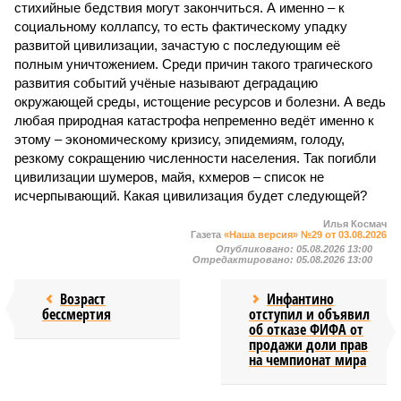
стихийные бедствия могут закончиться. А именно – к
социальному коллапсу, то есть фактическому упадку
развитой цивилизации, зачастую с последующим её
полным уничтожением. Среди причин такого трагического
развития событий учёные называют деградацию
окружающей среды, истощение ресурсов и болезни. А ведь
любая природная катастрофа непременно ведёт именно к
этому – экономическому кризису, эпидемиям, голоду,
резкому сокращению численности населения. Так погибли
цивилизации шумеров, майя, кхмеров – список не
исчерпывающий. Какая цивилизация будет следующей?
Илья Космач
Газета
«Наша версия» №29 от 03.08.2026
Опубликовано:
05.08.2026 13:00
Отредактировано:
05.08.2026 13:00
Возраст
Инфантино
бессмертия
отступил и объявил
об отказе ФИФА от
продажи доли прав
на чемпионат мира