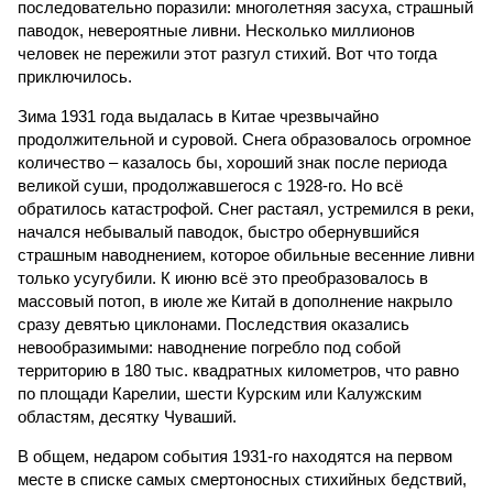
последовательно поразили: многолетняя засуха, страшный
паводок, невероятные ливни. Несколько миллионов
человек не пережили этот разгул стихий. Вот что тогда
приключилось.
Зима 1931 года выдалась в Китае чрезвычайно
продолжительной и суровой. Снега образовалось огромное
количество – казалось бы, хороший знак после периода
великой суши, продолжавшегося с 1928-го. Но всё
обратилось катастрофой. Снег растаял, устремился в реки,
начался небывалый паводок, быстро обернувшийся
страшным наводнением, которое обильные весенние ливни
только усугубили. К июню всё это преобразовалось в
массовый потоп, в июле же Китай в дополнение накрыло
сразу девятью циклонами. Последствия оказались
невообразимыми: наводнение погребло под собой
территорию в 180 тыс. квадратных километров, что равно
по площади Карелии, шести Курским или Калужским
областям, десятку Чуваший.
В общем, недаром события 1931-го находятся на первом
месте в списке самых смертоносных стихийных бедствий,