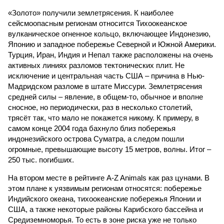
«Золото» получили землетрясения. К наиболее
сейсмоопасным регионам относится Тихоокеанское
вулканическое огненное кольцо, включающее Индонезию,
Японию и западное побережье Северной и Южной Америки.
Турция, Иран, Индия и Непал также расположены на очень
активных линиях разломов тектонических плит. Не
исключение и центральная часть США – причина в Нью-
Мадридском разломе в штате Миссури. Землетрясения
средней силы – явление, в общем-то, обычное и вполне
сносное, но периодически, раз в несколько столетий,
трясёт так, что мало не покажется никому. К примеру, в
самом конце 2004 года бахнуло близ побережья
индонезийского острова Суматра, а следом пошли
огромные, превышающие высоту 15 метров, волны. Итог –
250 тыс. погибших.
На втором месте в рейтинге A-Z Animals как раз цунами. В
этом плане к уязвимым регионам относятся: побережье
Индийского океана, тихо­океанские побережья Японии и
США, а также некоторые районы Карибского бассейна и
Средиземноморья. То есть в зоне риска уже не только