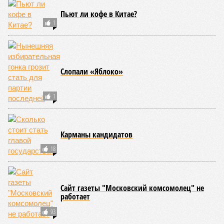
Пьют ли кофе в Китае?
1
Слопали «Яблоко»
1
Карманы кандидатов
18
Сайт газеты "Московский комсомолец" не
работает
93