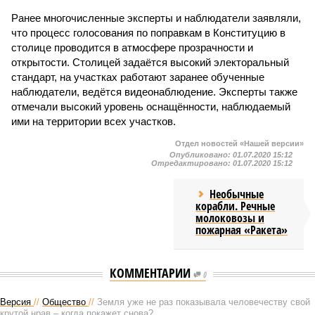
Ранее многочисленные эксперты и наблюдатели заявляли,
что процесс голосования по поправкам в Конституцию в
столице проводится в атмосфере прозрачности и
открытости. Столицей задаётся высокий электоральный
стандарт, на участках работают заранее обученные
наблюдатели, ведётся видеонаблюдение. Эксперты также
отмечали высокий уровень оснащённости, наблюдаемый
ими на территории всех участков.
Отдел новостей «Нашей версии»
Опубликовано:
01.07.2020 15:12
Отредактировано:
01.07.2020 15:12
Необычные
корабли. Речные
молоковозы и
пожарная «Ракета»
КОММЕНТАРИИ
0
Версия
//
Общество
//
Земля уже не раз показывала человечеству свой
крутой нрав – когда покажет снова?