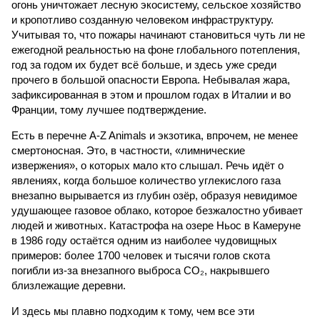
огонь уничтожает лесную экосистему, сельское хозяйство
и кропотливо созданную человеком инфраструктуру.
Учитывая то, что пожары начинают становиться чуть ли не
ежегодной реальностью на фоне глобального потепления,
год за годом их будет всё больше, и здесь уже среди
прочего в большой опасности Европа. Небывалая жара,
зафиксированная в этом и прошлом годах в Италии и во
Франции, тому лучшее подтверждение.
Есть в перечне A-Z Animals и экзотика, впрочем, не менее
смертоносная. Это, в частности, «лимнические
извержения», о которых мало кто слышал. Речь идёт о
явлениях, когда большое количество углекислого газа
внезапно вырывается из глубин озёр, образуя невидимое
удушающее газовое облако, которое безжалостно убивает
людей и животных. Катастрофа на озере Ньос в Камеруне
в 1986 году остаётся одним из наиболее чудовищных
примеров: более 1700 человек и тысячи голов скота
погибли из-за внезапного выброса CO₂, накрывшего
близлежащие деревни.
И здесь мы плавно подходим к тому, чем все эти