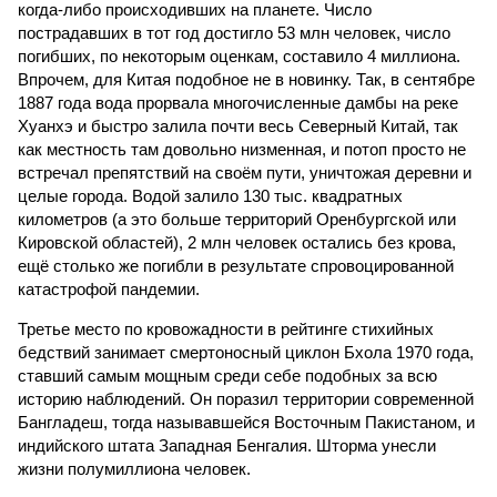
когда-либо происходивших на планете. Число
пострадавших в тот год достигло 53 млн человек, число
погибших, по некоторым оценкам, составило 4 миллиона.
Впрочем, для Китая подобное не в новинку. Так, в сентябре
1887 года вода прорвала многочисленные дамбы на реке
Хуанхэ и быстро залила почти весь Северный Китай, так
как местность там довольно низменная, и потоп просто не
встречал препятствий на своём пути, уничтожая деревни и
целые города. Водой залило 130 тыс. квадратных
километров (а это больше территорий Оренбургской или
Кировской областей), 2 млн человек остались без крова,
ещё столько же погибли в результате спровоцированной
катастрофой пандемии.
Третье место по кровожадности в рейтинге стихийных
бедствий занимает смертоносный циклон Бхола 1970 года,
ставший самым мощным среди себе подобных за всю
историю наблюдений. Он поразил территории современной
Бангладеш, тогда называвшейся Восточным Пакистаном, и
индийского штата Западная Бенгалия. Шторма унесли
жизни полумиллиона человек.