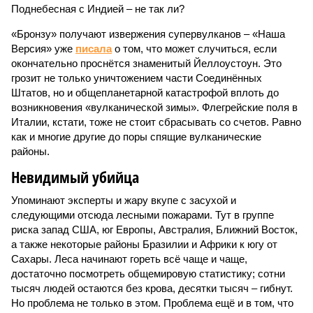
Поднебесная с Индией – не так ли?
«Бронзу» получают извержения супервулканов – «Наша
Версия» уже
писала
о том, что может случиться, если
окончательно проснётся знаменитый Йеллоустоун. Это
грозит не только уничтожением части Соединённых
Штатов, но и общепланетарной катастрофой вплоть до
возникновения «вулканической зимы». Флегрейские поля в
Италии, кстати, тоже не стоит сбрасывать со счетов. Равно
как и многие другие до поры спящие вулканические
районы.
Невидимый убийца
Упоминают эксперты и жару вкупе с засухой и
следующими отсюда лесными пожарами. Тут в группе
риска запад США, юг Европы, Австралия, Ближний Восток,
а также некоторые районы Бразилии и Африки к югу от
Сахары. Леса начинают гореть всё чаще и чаще,
достаточно посмотреть общемировую статистику; сотни
тысяч людей остаются без крова, десятки тысяч – гибнут.
Но проблема не только в этом. Проблема ещё и в том, что