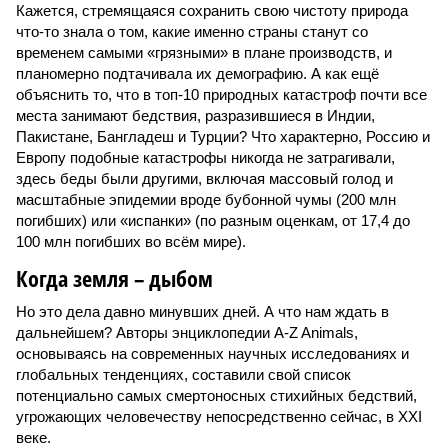
Кажется, стремящаяся сохранить свою чистоту природа
что-то знала о том, какие именно страны станут со
временем самыми «грязными» в плане производств, и
планомерно подтачивала их демографию. А как ещё
объяснить то, что в топ-10 природных катастроф почти все
места занимают бедствия, разразившиеся в Индии,
Пакистане, Бангладеш и Турции? Что характерно, Россию и
Европу подобные катастрофы никогда не затрагивали,
здесь беды были другими, включая массовый голод и
масштабные эпидемии вроде бубонной чумы (200 млн
погибших) или «испанки» (по разным оценкам, от 17,4 до
100 млн погибших во всём мире).
Когда земля – дыбом
Но это дела давно минувших дней. А что нам ждать в
дальнейшем? Авторы энциклопедии A-Z Animals,
основываясь на современных научных исследованиях и
глобальных тенденциях, составили свой список
потенциально самых смертоносных стихийных бедствий,
угрожающих человечеству непосредственно сейчас, в XXI
веке.