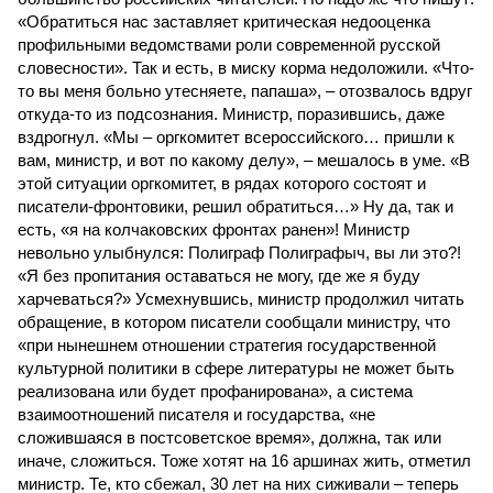
«Обратиться нас заставляет критическая недооценка
профильными ведомствами роли современной русской
словесности». Так и есть, в миску корма недоложили. «Что-
то вы меня больно утесняете, папаша», – отозвалось вдруг
откуда-то из подсознания. Министр, поразившись, даже
вздрогнул. «Мы – оргкомитет всероссийского… пришли к
вам, министр, и вот по какому делу», – мешалось в уме. «В
этой ситуации оргкомитет, в рядах которого состоят и
писатели-фронтовики, решил обратиться…» Ну да, так и
есть, «я на колчаковских фронтах ранен»! Министр
невольно улыбнулся: Полиграф Полиграфыч, вы ли это?!
«Я без пропитания оставаться не могу, где же я буду
харчеваться?» Усмехнувшись, министр продолжил читать
обращение, в котором писатели сообщали министру, что
«при нынешнем отношении стратегия государственной
культурной политики в сфере литературы не может быть
реализована или будет профанирована», а система
взаимоотношений писателя и государства, «не
сложившаяся в постсоветское время», должна, так или
иначе, сложиться. Тоже хотят на 16 аршинах жить, отметил
министр. Те, кто сбежал, 30 лет на них сиживали – теперь