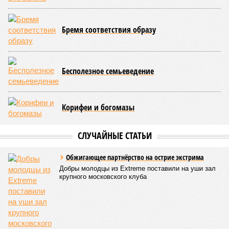
вероятность генетических мутаций при делении клетки,
неспособность контролировать выработку и поддержание
белков, а также дисфункция митохондрий. Некоторые из
этих признаков обратимы. Во всяком случае, таковы
предположения исследователей. Например, одним из
признаков биологического старения является уменьшение
длины теломер (защитных «колпачков» на концах
хромосом) – такое можно исправить и заодно увеличить
продолжительность жизни.
Но первая и главная проблема, пишет издание Medical
News Today, в соматических мутациях. Это изменения в
генетическом коде любой клетки организма (кроме
сперматозоидов и яйцеклеток), которые являются
неизбежным следствием деления клеток и происходят на
протяжении всей нашей жизни. Иногда они возникают под
воздействием внешних факторов, условно таких как
ультрафиолет, а иногда… это просто случается. Просто
«потому что». И учёные до сих пор бьются над загадкой
почему.
Некоторые мутации не слишком разрушительны, и клетка