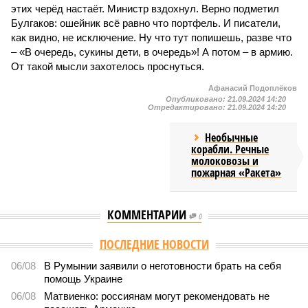
этих черёд настаёт. Министр вздохнул. Верно подметил
Булгаков: ошейник всё равно что портфель. И писатели,
как видно, не исключение. Ну что тут попишешь, разве что
– «В очередь, сукины дети, в очередь»! А потом – в армию.
От такой мысли захотелось проснуться.
Афанасий Подоплёков
Опубликовано:
21.09.2024 14:20
Отредактировано:
21.09.2024 14:20
Необычные
корабли. Речные
молоковозы и
пожарная «Ракета»
КОММЕНТАРИИ
0
Версия
//
Общество
//
Мы могли бы жить сотни лет, но этого никогда не
будет
490
Возраст бессмертия