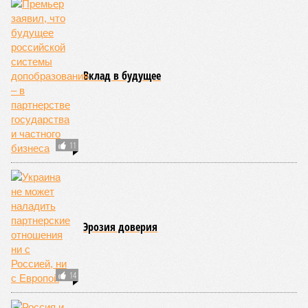
Княжество Монако. В общем-то, неудивительно с
учётом богатства и благополучия этого крохотного
клочка суши. Но второе место удивляет – оно,
оказывается, за Гонконгом. Если в Монако
большинство доживают до 87 лет, то в Гонконге – до
85 с копейками. «Бронза» за Японией – почти 85 лет.
Далее следуют Южная Корея, Швейцария и Австралия.
Средняя продолжительность жизни в России – 74,2
года, от лидеров рейтинга мы очень далеки. Впрочем,
Владимир Путин поставил задачу, чтобы к 2030 году
эта цифра выросла до 78 лет, а к 2036 году – до 81
года. Как это будет выполняться, неизвестно.
Эта железная печень
В своём новейшем исследовании, опубликованном в NPJ
Aging, группа учёных из Сколковского института науки и
технологий во главе с доктором биологических наук
Екатериной Храмеевой
подсчитала максимальный срок
жизни человека. Вернее, каким бы этот срок мог быть, если
исключить из уравнения все признаки старения, в том
числе и соматические мутации.