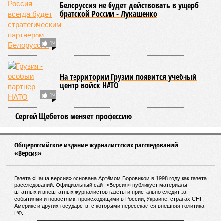
частности, клетки печени: они с радостью заменят старые,
процветая бесконечно долго. С другой стороны, клетки
миокарда (среднего слоя сердечной мышцы) и нейроны
(клетки головного мозга) гораздо более подвержены
мутациям: если их функция деления и размножения
утрачена, восстановить её невозможно. Когда они
перестают функционировать, отказывают сердце и мозг,
что, разумеется, приводит к смерти. Авторы исследования
называют эти типы клеток «критическими точками
ограничения продолжительности жизни».
Причина ясна, но будущее в тумане
Получается, что бедная несчастная печень, вынужденная
переваривать вредную пищу и прочий алкоголь на
ежедневной основе, могла бы прожить десятки тысяч лет!
А вот мозг, от которого эта печень полностью зависит, – нет.
Согласно сколковской модели повреждение одних только
нейронов сокращает среднюю продолжительность жизни
до 194 лет, а повреждение клеток сердечной мышцы – до
208 лет. Эти результаты заставляют усомниться в мечтах
энтузиастов долголетия, таких как биохакер Брайан