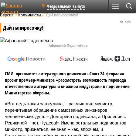
Федеральный выпуск
Версия
//
Колумнисты
//
Дай папиросочку!
5792
Дай папиросочку!
Афанасий Подоплёков
СМИ: оргкомитет литературного движения «Союз 24 февраля»
просит премьер-министра «рассмотреть возможность перевода
отечественной литературы и книжной индустрии» в подчинение
Министерства обороны.
«Вот ведь какая загогулина, – размышлял министр,
перечитывая обращение самозваных инженеров
человеческих душ. – Долгарева подписала, а Прилепин с
Ревякиной – нет. Чудеса!» Имена остальных подписантов
министр, признаться, не знал – как, впрочем, и
большинство российских читателей. Но надо же что пишут: