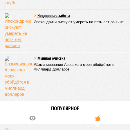
может существовать в слегка изменённом виде. Другие же
приводят к катастрофическим изменениям внутри неё – и
она погибает.
«У 80-летнего человека в типичной клетке
присутствуют тысячи соматических мутаций. У
организма нет механики, которая позволила бы ему
вернуться и исправить повреждения, уже записанные в
геноме,
– рассказывает
Джереми Клерк
, доцент
медицинской школы Гроссмана при Нью-Йоркском
университете.
– На протяжении десятилетий
накопившиеся повреждения снижают эффективность
работы клетки, а в некоторых случаях создают
предпосылки для развития рака»
. То есть получается, что,
какие бы антивозрастные процедуры вы ни проводили, как
бы ни пытались замедлить старение, устраняя его
причины, всё равно ничего не выйдет – мутации возьмут
своё.
Цифры
По данным за 2025 год, лидером по средней
продолжительности жизни из всех стран стало