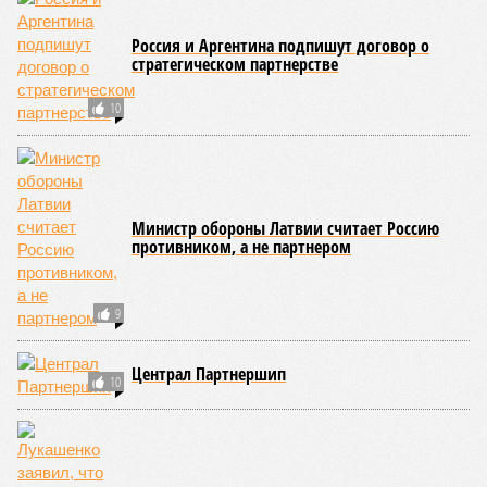
Итак, пишет в своей разошедшейся на многомиллионную
аудиторию публикации New York Post (почему, кстати, New
York Post, а не отечественные издания?), получилось, что
средним показателем было бы 1759 лет, а максимальным –
29 921 год. Неплохо: одному-единственному человеку
можно было бы застать сразу несколько концов света,
ледниковых периодов и крушение десятка-другого
развитых цивилизаций. Но мы снова возвращаемся к
катастрофическим изменениям в ДНК, которые начисто
вычёркивают эти цифры из всех возможных вариантов
долголетия.
«При устранении всех остальных причин
старения только соматические мутации сокращают
теоретическую среднюю продолжительность жизни с
1759 до 156 лет»
, – рассказывает
Евгений Ефимов
, один
из ключевых авторов исследования, научный сотрудник
Центра био- и медицинских технологий Сколтеха и
научный сотрудник Института искусственного интеллекта
(AIRI).
Интересно, что некоторые ткани нашего организма более
устойчивы к соматическим мутациям, чем другие. В