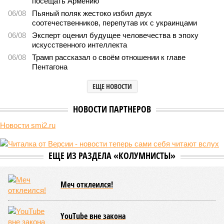
Мы могли бы жить сотни лет, но этого никогда не будет
Мы могли бы жить сотни лет, но этого никогда не будет (фото: Deep
Vision)
Как бы мы ни старались, достигнуть бессмертия у человека не
получится никогда, даже при самых совершенных технологиях и
самой совершенной медицине. Точку в многолетних дебатах о
долголетии поставило новое исследование российских учёных: в
теории максимальный предел жизни – 194 года. Но и этот
возраст практически вряд ли достижим – во всём виноваты
мутации ДНК.
Сюжет:
Здоровье
В 2023 году в статье, опубликованной в научном издании
Cell.com, были описаны 12 признаков старения. К ним
относятся – не пугайтесь учёных терминов – повышенная