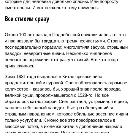
которые для человека довольно опасны. Или попросту
смертельны. И вот несколько тому примеров.
Все стихии сразу
Около 100 лет назад в Поднебесной приключилось то, что
у нас назвали бы тридцатью тремя несчастьями. Страну
последовательно поразили: многолетняя засуха, страшный
паводок, невероятные ливни. Несколько миллионов
человек не пережили этот разгул стихий. Вот что тогда
приключилось.
Зима 1931 года выдалась в Китае чрезвычайно
продолжительной и суровой. Снега образовалось огромное
количество – казалось бы, хороший знак после периода
великой суши, продолжавшегося с 1928-го. Но всё
обратилось катастрофой. Снег растаял, устремился в реки,
начался небывалый паводок, быстро обернувшийся
страшным наводнением, которое обильные весенние ливни
только усугубили. К июню всё это преобразовалось в
массовый потоп, в июле же Китай в дополнение накрыло
сразу девятью циклонами. Последствия оказались