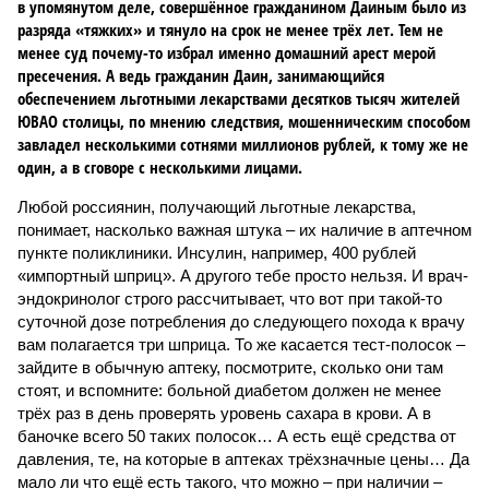
в упомянутом деле, совершённое гражданином Даиным было из
разряда «тяжких» и тянуло на срок не менее трёх лет. Тем не
менее суд почему-то избрал именно домашний арест мерой
пресечения. А ведь гражданин Даин, занимающийся
обеспечением льготными лекарствами десятков тысяч жителей
ЮВАО столицы, по мнению следствия, мошенническим способом
завладел несколькими сотнями миллионов рублей, к тому же не
один, а в сговоре с несколькими лицами.
Любой россиянин, получающий льготные лекарства,
понимает, насколько важная штука – их наличие в аптечном
пункте поликлиники. Инсулин, например, 400 рублей
«импортный шприц». А другого тебе просто нельзя. И врач-
эндокринолог строго рассчитывает, что вот при такой-то
суточной дозе потребления до следующего похода к врачу
вам полагается три шприца. То же касается тест-полосок –
зайдите в обычную аптеку, посмотрите, сколько они там
стоят, и вспомните: больной диабетом должен не менее
трёх раз в день проверять уровень сахара в крови. А в
баночке всего 50 таких полосок… А есть ещё средства от
давления, те, на которые в аптеках трёхзначные цены… Да
мало ли что ещё есть такого, что можно – при наличии –