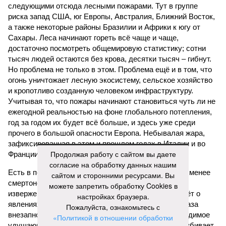
следующими отсюда лесными пожарами. Тут в группе
риска запад США, юг Европы, Австралия, Ближний Восток,
а также некоторые районы Бразилии и Африки к югу от
Сахары. Леса начинают гореть всё чаще и чаще,
достаточно посмотреть общемировую статистику; сотни
тысяч людей остаются без крова, десятки тысяч – гибнут.
Но проблема не только в этом. Проблема ещё и в том, что
огонь уничтожает лесную экосистему, сельское хозяйство
и кропотливо созданную человеком инфраструктуру.
Учитывая то, что пожары начинают становиться чуть ли не
ежегодной реальностью на фоне глобального потепления,
год за годом их будет всё больше, и здесь уже среди
прочего в большой опасности Европа. Небывалая жара,
зафиксированная в этом и прошлом годах в Италии и во
Продолжая работу с сайтом вы даете
Франции, тому лучшее подтверждение.
согласие на обработку данных нашим
Есть в перечне A-Z Animals и экзотика, впрочем, не менее
сайтом и сторонними ресурсами. Вы
смертоносная. Это, в частности, «лимнические
можете запретить обработку Cookies в
извержения», о которых мало кто слышал. Речь идёт о
настройках браузера.
явлениях, когда большое количество углекислого газа
Пожалуйста, ознакомьтесь с
внезапно вырывается из глубин озёр, образуя невидимое
«Политикой в отношении обработки
удушающее газовое облако, которое безжалостно убивает