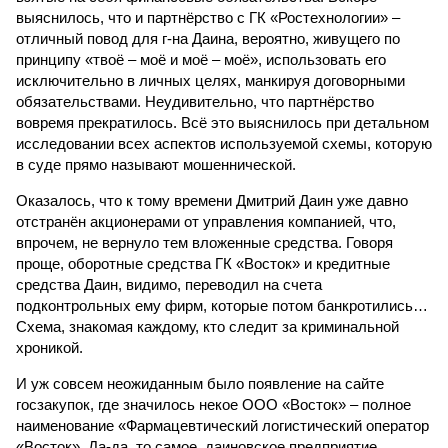
выяснилось, что и парт­нёрство с ГК «Ростехнологии» –
отличный повод для г-на Даина, вероятно, живущего по
принципу «твоё – моё и моё – моё», использовать его
исключительно в личных целях, манкируя договорными
обязательствами. Неудивительно, что партнёрство
вовремя прекратилось. Всё это выяснилось при детальном
исследовании всех аспектов используемой схемы, которую
в суде прямо называют мошеннической.
Оказалось, что к тому времени Дмитрий Даин уже давно
отстранён акционерами от управления компанией, что,
впрочем, не вернуло тем вложенные средства. Говоря
проще, оборотные средства ГК «Восток» и кредитные
средства Даин, видимо, переводил на счета
подконтрольных ему фирм, которые потом банкротились…
Схема, знакомая каждому, кто следит за криминальной
хроникой.
И уж совсем неожиданным было появление на сайте
госзакупок, где значилось некое ООО «Восток» – полное
наименование «Фармацевтический логистический оператор
«Восток». Да-да, то самое, даиновское предприятие.