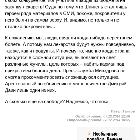
своих конкурентов, получал миллиарды из бюджета на
закупку лекарств! Судя по тому, что Шпигель стал лишь
героем ряда материалов в СМИ, похоже, покровители у
него были на самом верху. И, видимо, не только и не
столько покровители…
К сожалению, мы, люди, вряд ли когда-нибудь перестанем
болеть. А потому нам лекарства будут нужны повседневно,
так же, как и продукты. И почему-то, именно когда страна
находится в сложной ситуации, выползают на свет
различные жучилы, цель которых – набить карман под
прикрытием благого дела. Пресс-служба Минздрава не
смогла прокомментировать сложившуюся ситуацию.
Арестованный по обвинению в мошенничестве Дмитрий
Даин лишь один из них.
А сколько ещё на свободе? Надеемся, что пока.
Павел Тайков
Опубликовано:
07.12.2014 22:08
Отредактировано:
08.12.2014 10:05
Необычные
корабли. Речные