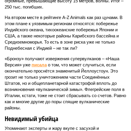
огромные, превышающие высоту 15 метров, волны. Итог –
250 тыс. погибших.
На втором месте в рейтинге A-Z Animals как раз цунами. В
этом плане к уязвимым регионам относятся: побережье
Индийского океана, тихо­океанские побережья Японии и
США, а также некоторые районы Карибского бассейна и
Средиземноморья. То есть в зоне риска уже не только
Поднебесная с Индией – не так ли?
«Бронзу» получают извержения супервулканов – «Наша
Версия» уже
писала
о том, что может случиться, если
окончательно проснётся знаменитый Йеллоустоун. Это
грозит не только уничтожением части Соединённых
Штатов, но и общепланетарной катастрофой вплоть до
возникновения «вулканической зимы». Флегрейские поля в
Италии, кстати, тоже не стоит сбрасывать со счетов. Равно
как и многие другие до поры спящие вулканические
районы.
Невидимый убийца
Упоминают эксперты и жару вкупе с засухой и