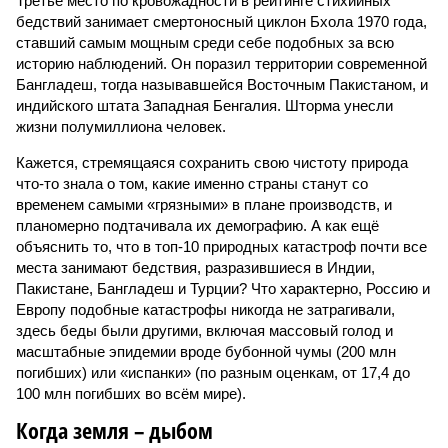
Третье место по кровожадности в рейтинге стихийных
бедствий занимает смертоносный циклон Бхола 1970 года,
ставший самым мощным среди себе подобных за всю
историю наблюдений. Он поразил территории современной
Бангладеш, тогда называвшейся Восточным Пакистаном, и
индийского штата Западная Бенгалия. Шторма унесли
жизни полумиллиона человек.
Кажется, стремящаяся сохранить свою чистоту природа
что-то знала о том, какие именно страны станут со
временем самыми «грязными» в плане производств, и
планомерно подтачивала их демографию. А как ещё
объяснить то, что в топ-10 природных катастроф почти все
места занимают бедствия, разразившиеся в Индии,
Пакистане, Бангладеш и Турции? Что характерно, Россию и
Европу подобные катастрофы никогда не затрагивали,
здесь беды были другими, включая массовый голод и
масштабные эпидемии вроде бубонной чумы (200 млн
погибших) или «испанки» (по разным оценкам, от 17,4 до
100 млн погибших во всём мире).
Когда земля – дыбом