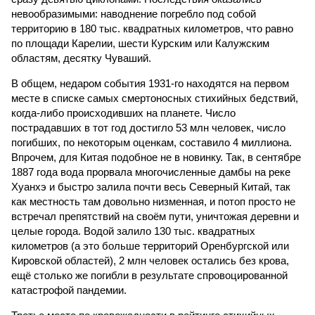
невообразимыми: наводнение погребло под собой
территорию в 180 тыс. квадратных километров, что равно
по площади Карелии, шести Курским или Калужским
областям, десятку Чуваший.
В общем, недаром события 1931-го находятся на первом
месте в списке самых смертоносных стихийных бедствий,
когда-либо происходивших на планете. Число
пострадавших в тот год достигло 53 млн человек, число
погибших, по некоторым оценкам, составило 4 миллиона.
Впрочем, для Китая подобное не в новинку. Так, в сентябре
1887 года вода прорвала многочисленные дамбы на реке
Хуанхэ и быстро залила почти весь Северный Китай, так
как местность там довольно низменная, и потоп просто не
встречал препятствий на своём пути, уничтожая деревни и
целые города. Водой залило 130 тыс. квадратных
километров (а это больше территорий Оренбургской или
Кировской областей), 2 млн человек остались без крова,
ещё столько же погибли в результате спровоцированной
катастрофой пандемии.