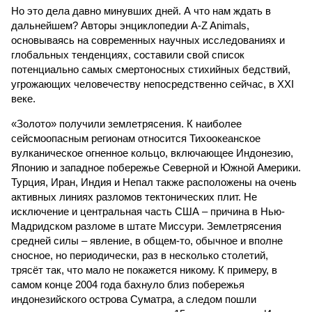
Но это дела давно минувших дней. А что нам ждать в
дальнейшем? Авторы энциклопедии A-Z Animals,
основываясь на современных научных исследованиях и
глобальных тенденциях, составили свой список
потенциально самых смертоносных стихийных бедствий,
угрожающих человечеству непосредственно сейчас, в XXI
веке.
«Золото» получили землетрясения. К наиболее
сейсмоопасным регионам относится Тихоокеанское
вулканическое огненное кольцо, включающее Индонезию,
Японию и западное побережье Северной и Южной Америки.
Турция, Иран, Индия и Непал также расположены на очень
активных линиях разломов тектонических плит. Не
исключение и центральная часть США – причина в Нью-
Мадридском разломе в штате Миссури. Землетрясения
средней силы – явление, в общем-то, обычное и вполне
сносное, но периодически, раз в несколько столетий,
трясёт так, что мало не покажется никому. К примеру, в
самом конце 2004 года бахнуло близ побережья
индонезийского острова Суматра, а следом пошли