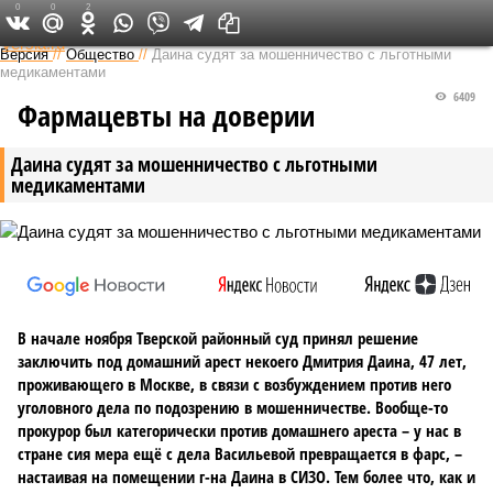
0
0
2
Федеральный выпуск
Версия
//
Общество
//
Даина судят за мошенничество с льготными
медикаментами
6409
Фармацевты на доверии
Даина судят за мошенничество с льготными
медикаментами
В начале ноября Тверской районный суд принял решение
заключить под домашний арест некоего Дмитрия Даина, 47 лет,
проживающего в Москве, в связи с возбуждением против него
уголовного дела по подозрению в мошенничестве. Вообще-то
прокурор был категорически против домашнего ареста – у нас в
стране сия мера ещё с дела Васильевой превращается в фарс, –
настаивая на помещении г-на Даина в СИЗО. Тем более что, как и