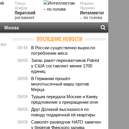
Тимур
Марина
Шафир
Ярдаева
Пиратский
Интеллектом
регламент
– по голове
Москва
ПОСЛЕДНИЕ НОВОСТИ
4513
08:49
В России существенно выросло
потребление мяса
08/08
Запас ракет-перехватчиков Patriot
у США составляет менее 1700
единиц
08/08
В Германии прошёл
многотысячный марш против
Мерца
08/08
Турция передала Москве и Киеву
предложение о прекращении огня
08/08
Друг Долиной высказался по
поводу подаренной ей квартиры
08/08
Самолёт-разведчик НАТО замечен
у берегов Финского залива