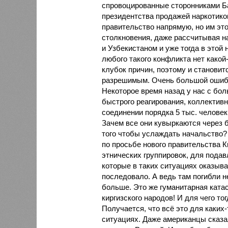
спровоцированные сторонниками Ба
президентства продажей наркотико
правительство напрямую, но им это
столкновения, даже рассчитывая на
и Узбекистаном и уже тогда в этой 
любого такого конфликта нет какой
клубок причин, поэтому и становит
разрешимым. Очень большой ошибко
Некоторое время назад у нас с бо
быстрого реагирования, коллективн
соединении порядка 5 тыс. человек,
Зачем все они кувыркаются через 
того чтобы услаждать начальство?
по просьбе нового правительства 
этнических группировок, для подав
которые в таких ситуациях оказыва
последовало. А ведь там погибли не
больше. Это же гуманитарная катас
киргизского народов! И для чего то
Получается, что всё это для каких
ситуациях. Даже американцы сказал