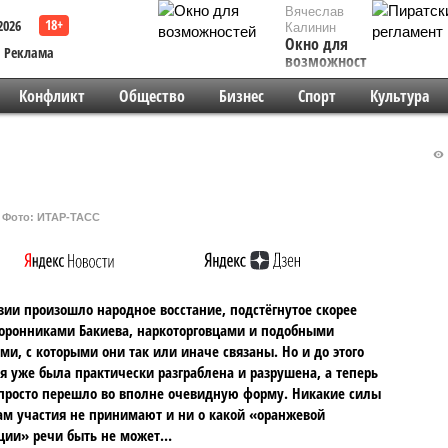
Вячеслав
2026
Калинин
Окно для
Реклама
возможностей
Конфликт
Общество
Бизнес
Спорт
Культура
Фото: ИТАР-ТАСС
зии произошло народное восстание, подстёгнутое скорее
торонниками Бакиева, наркоторговцами и подобными
ми, с которыми они так или иначе связаны. Но и до этого
я уже была практически разграблена и разрушена, а теперь
 просто перешло во вполне очевидную форму. Никакие силы
ам участия не принимают и ни о какой «оранжевой
ции» речи быть не может…