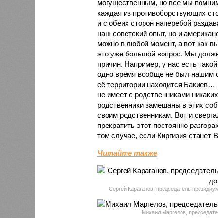
могущественным, но все мы помним,
каждая из противоборствующих сто
и с обеих сторон наперебой разда
наш советский опыт, но и американ
можно в любой момент, а вот как вы
это уже большой вопрос. Мы должн
причин. Например, у нас есть тако
одно время вообще не был нашим с
её территории находится Бакиев… Кс
не имеет с родственниками никаких 
родственники замешаны в этих соб
своим родственникам. Вот и свергал
прекратить этот постоянно разгора
том случае, если Киргизия станет 
Читайте также
Сергей Караганов, председатель президиум
Михаил Маргелов, председат