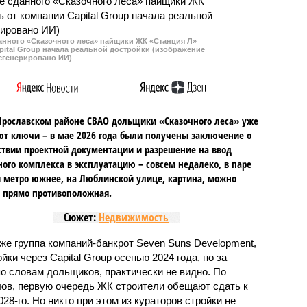
данного «Сказочного леса» пайщики ЖК «Станция Л»
ital Group начала реальной достройки (изображение
сгенерировано ИИ)
Ярославском районе СВАО дольщики «Сказочного леса» уже
т ключи – в мае 2026 года были получены заключение о
ствии проектной документации и разрешение на ввод
го комплекса в эксплуатацию – совсем недалеко, в паре
 метро южнее, на Люблинской улице, картина, можно
, прямо противоположная.
Сюжет:
Недвижимость
же группа компаний-банкрот Seven Suns Development,
ки через Capital Group осенью 2024 года, но за
о словам дольщиков, практически не видно. По
ов, первую очередь ЖК строители обещают сдать к
028-го. Но никто при этом из кураторов стройки не