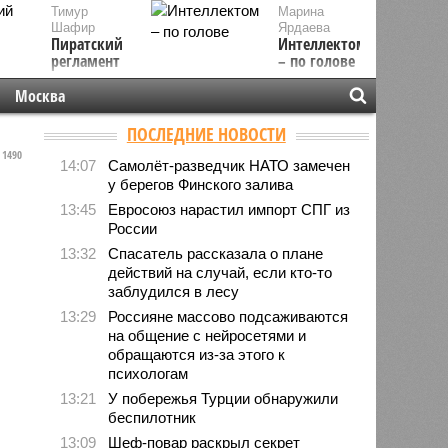
Тимур
Марина
Шафир
Ярдаева
Пиратский
Интеллектом
регламент
– по голове
Москва
ПОСЛЕДНИЕ НОВОСТИ
1490
14:07
Самолёт-разведчик НАТО замечен
у берегов Финского залива
13:45
Евросоюз нарастил импорт СПГ из
России
13:32
Спасатель рассказала о плане
действий на случай, если кто-то
заблудился в лесу
13:29
Россияне массово подсаживаются
на общение с нейросетями и
обращаются из-за этого к
психологам
13:21
У побережья Турции обнаружили
беспилотник
13:09
Шеф-повар раскрыл секрет