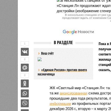
В нескольких станциях от уже с
продолжают ждать от компании Cap
В РАЗДЕЛЕ
Пока в 
1
получаю
Ваш счёт
соответ
жилищно
0
станций
сказать
«Единая Россия» против своего
назначенца
0
ЖК «Светлый мир «Станция Л»: та 
та же
анонсированная
схема дострой
прошедшие два года результатов, п
информации
из профильных портал
декабрю 2026 г., вторую – к марту 2