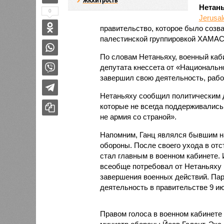
Нетан
0
Jerusa
правительство, которое было созв
палестинской группировкой ХАМАС
По словам Нетаньяху, военный каб
депутата кнессета от «Национальн
завершил свою деятельность, рабо
Нетаньяху сообщил политическим д
которые не всегда поддерживались 
не армия со страной».
Напомним, Ганц являлся бывшим н
обороны. После своего ухода в отс
стал главным в военном кабинете. 
всеобще потребовал от Нетаньяху р
завершения военных действий. Пар
деятельность в правительстве 9 ию
Правом голоса в военном кабинете 