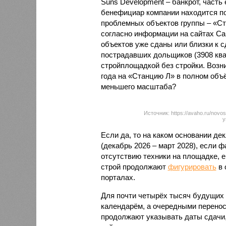
Suns Development – банкрот, часть 
бенефициар компании находится под
проблемных объектов группы – «Ста
согласно информации на сайтах Capi
объектов уже сданы или близки к с
пострадавших дольщиков (3908 квар
стройплощадкой без стройки. Возни
года на «Станцию Л» в полном объ
меньшего масштаба?
Источник: https://avaho.ru/novos
y
Если да, то на каком основании д
(декабрь 2026 – март 2028), если 
отсутствию техники на площадке, 
строй продолжают
фигурировать
в 
порталах.
Для почти четырёх тысяч будущих 
календарём, а очередными перенос
продолжают указывать даты сдачи,