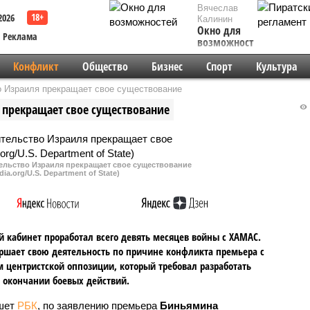
Вячеслав
2026
Калинин
Окно для
Реклама
возможностей
Конфликт
Общество
Бизнес
Спорт
Культура
о Израиля прекращает свое существование
 прекращает свое существование
ельство Израиля прекращает свое существование
ia.org/U.S. Department of State)
 кабинет проработал всего девять месяцев войны с ХАМАС.
ршает свою деятельность по причине конфликта премьера с
 центристской оппозиции, который требовал разработать
 окончании боевых действий.
шет
РБК
, по заявлению премьера
Биньямина