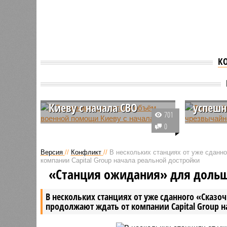
К
В Германии подсчитали
Фицо с
объём военной помощи
в Моск
Киеву с начала СВО
успеш
701
Согласно данным, озвученным в
Глава сл
0
правительстве ФРГ, за всё время
Роберт Ф
с начала СВО Германия оказала
свой визи
Версия
//
Конфликт
//
В нескольких станциях от уже сданн
Украине военную помощь на
празднов
компании Capital Group начала реальной достройки
сумму в размере 55 миллиардов
«чрезвыч
«Станция ожидания» для доль
долларов.
подчеркн
развития
В нескольких станциях от уже сданного «Сказо
Европой 
продолжают ждать от компании Capital Group 