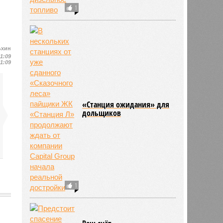
1
ьхин
11:09
11:09
«Станция ожидания» для
дольщиков
1