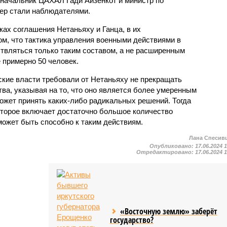
-начальник ЦАХАЛ Гади Айзенкот и министр по
ер стали наблюдателями.
ах соглашения Нетаньяху и Ганца, в их
ом, что тактика управления военными действиями в
твляться только таким составом, а не расширенным
 примерно 50 человек.
ские власти требовали от Нетаньяху не прекращать
ва, указывая на то, что оно является более умеренным
ожет принять каких-либо радикальных решений. Тогда
оторое включает достаточно большое количество
может быть способно к таким действиям.
Лана Спесив
Опубликовано:
17.06.2024 
Отредактировано:
17.06.2024 
«Восточную землю» заберёт
государство?