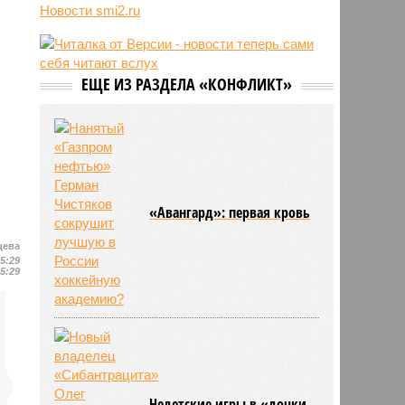
Новости smi2.ru
блогер передумал из-за реакции
подписчиков
11:43
Итальянские аграрии забили
тревогу из-за засухи
ЕЩЕ ИЗ РАЗДЕЛА «КОНФЛИКТ»
«Авангард»: первая кровь
цева
15:29
15:29
Недетские игры в «дочки-