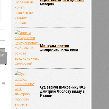
матери»
Минкульт против
«неправильного» кино
2044
0
398
Суд вернул полковнику ФСБ
Дмитрию Фролову виллу в
Италии