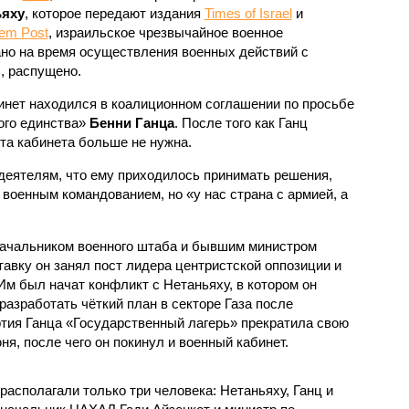
ьяху
, которое передают издания
Times of Israel
и
lem Post
, израильское чрезвычайное военное
ано на время осуществления военных действий с
, распущено.
инет находился в коалиционном соглашении по просьбе
ого единства»
Бенни Ганца
. После того как Ганц
та кабинета больше не нужна.
еятелям, что ему приходилось принимать решения,
военным командованием, но «у нас страна с армией, а
ачальником военного штаба и бывшим министром
тавку он занял пост лидера центристской оппозиции и
Им был начат конфликт с Нетаньяху, в котором он
азработать чёткий план в секторе Газа после
тия Ганца «Государственный лагерь» прекратила свою
ня, после чего он покинул и военный кабинет.
располагали только три человека: Нетаньяху, Ганц и