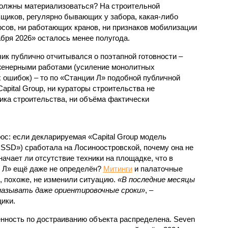
 должны материализоваться? На строительной
щиков, регулярно бывающих у забора, какая-либо
осов, ни работающих кранов, ни признаков мобилизации
абря 2026» осталось менее полугода.
ик публично отчитывался о поэтапной готовности –
нженерными работами (усиление монолитных
 ошибок) – то по «Станции Л» подобной публичной
apital Group, ни кураторы строительства не
ка строительства, ни объёма фактически
с: если декларируемая «Capital Group модель
SSD») сработала на Лосиноостровской, почему она не
ачает ли отсутствие техники на площадке, что в
и Л» ещё даже не определён?
Митинги
и палаточные
х, похоже, не изменили ситуацию.
«В последние месяцы
называть даже ориентировочные сроки»
, –
ики.
нность по достраиванию объекта распределена. Seven