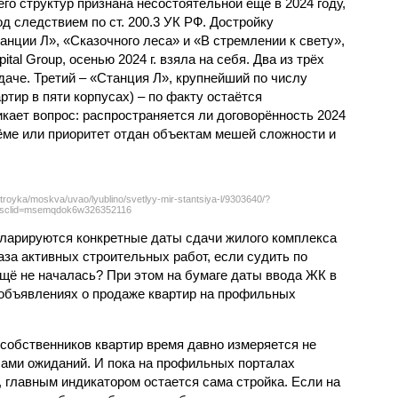
его структур признана несостоятельной ещё в 2024 году,
 следствием по ст. 200.3 УК РФ. Достройку
нции Л», «Сказочного леса» и «В стремлении к свету»,
tal Group, осенью 2024 г. взяла на себя. Два из трёх
даче. Третий – «Станция Л», крупнейший по числу
тир в пяти корпусах) – по факту остаётся
кает вопрос: распространяется ли договорённость 2024
ёме или приоритет отдан объектам мешей сложности и
troyka/moskva/uvao/lyublino/svetlyy-mir-stantsiya-l/9303640/?
sclid=msemqdok6w326352116
екларируются конкретные даты сдачи жилого комплекса
фаза активных строительных работ, если судить по
ещё не началась? При этом на бумаге даты ввода ЖК в
объявлениях о продаже квартир на профильных
собственников квартир время давно измеряется не
ами ожиданий. И пока на профильных порталах
 главным индикатором остается сама стройка. Если на