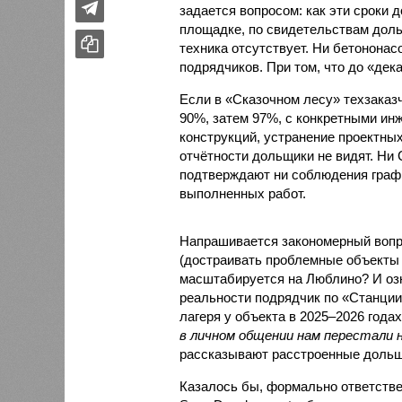
задается вопросом: как эти сроки
площадке, по свидетельствам доль
техника отсутствует. Ни бетононас
подрядчиков. При том, что до «дек
Если в «Сказочном лесу» техзаказч
90%, затем 97%, с конкретными и
конструкций, устранение проектных
отчётности дольщики не видят. Ни C
подтверждают ни соблюдения графи
выполненных работ.
Напрашивается закономерный вопро
(достраивать проблемные объекты 
масштабируется на Люблино? И озн
реальности подрядчик по «Станци
лагеря у объекта в 2025–2026 года
в личном общении нам перестали 
рассказывают расстроенные дольщ
Казалось бы, формально ответстве