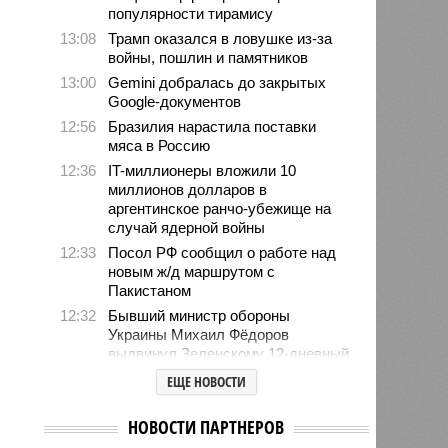
популярности тирамису
13:08
Трамп оказался в ловушке из-за
войны, пошлин и памятников
13:00
Gemini добралась до закрытых
Google-документов
12:56
Бразилия нарастила поставки
мяса в Россию
12:36
IT-миллионеры вложили 10
миллионов долларов в
аргентинское ранчо-убежище на
случай ядерной войны
12:33
Посол РФ сообщил о работе над
новым ж/д маршрутом с
Пакистаном
12:32
Бывший министр обороны
Украины Михаил Фёдоров
выдвинул Зеленскому 12-дневный
ультиматум
ЕЩЕ НОВОСТИ
12:18
Удары США лишь замедлили
ядерную программу Ирана
НОВОСТИ ПАРТНЕРОВ
12:07
Решивший сделать эвтаназию