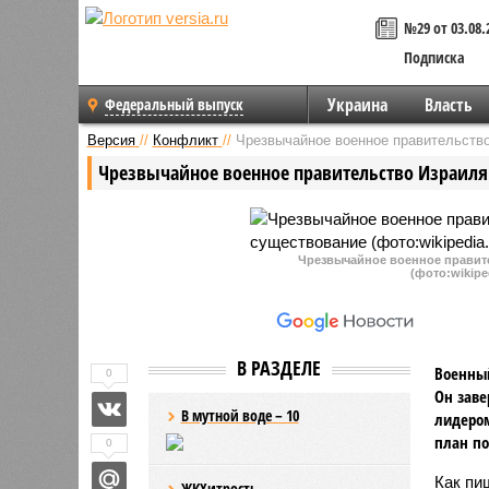
№29 от 03.08.
Подписка
Украина
Власть
Федеральный выпуск
Версия
//
Конфликт
//
Чрезвычайное военное правительств
Чрезвычайное военное правительство Израиля
Чрезвычайное военное правит
(фото:wikiped
В РАЗДЕЛЕ
Военный
0
Он заве
В мутной воде – 10
лидером
план по
0
Как пи
ЖКХитрость