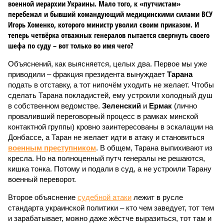
военной иерархии Украины. Мало того, к «путчистам»
перебежал и бывший командующий медицинскими силами ВСУ
Игорь Хоменко, которого министр уволил своим приказом. И
теперь четвёрка отважных генералов пытается свергнуть своего
шефа по суду – вот только во имя чего?
Объяснений, как выясняется, целых два. Первое мы уже
приводили – фракция президента вынуждает
Тарана
подать в отставку, а тот нипочём уходить не желает. Чтобы
сделать Тарана покладистей, ему устроили холодный душ
в собственном ведомстве.
Зеленский
и
Ермак
(лично
проваливший переговорный процесс в рамках минской
контактной группы) кровно заинтересованы в эскалации на
Донбассе, а Таран не желает идти в атаку и становиться
военным преступником
. В общем, Тарана выпихивают из
кресла. Но на полноценный путч генералы не решаются,
кишка тонка. Потому и подали в суд, а не устроили Тарану
военный переворот.
Второе объяснение
судебной атаки
лежит в русле
стандарта украинской политики – кто чем заведует, тот тем
и зарабатывает, можно даже жёстче выразиться, тот там и