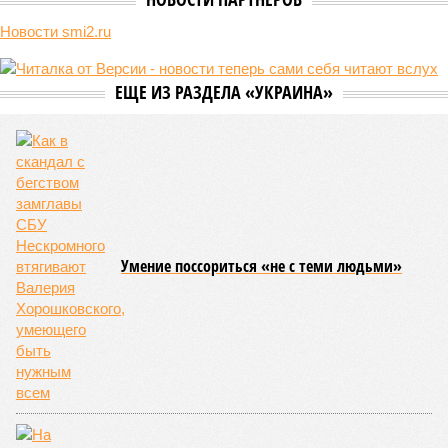
Пока в Ярославском районе СВАО дольщики «Сказочного леса»
уже получают ключи – в мае 2026 года были получены
заключение о соответствии проектной документации и
разрешение на ввод жилищного комплекса в эксплуатацию –
совсем недалеко, в паре станций метро южнее, на Люблинской
улице, картина, можно сказать, прямо противоположная.
Сюжет:
Недвижимость
ЖК «Светлый мир «Станция Л»: та же группа компаний-
банкрот Seven Suns Development, та же
анонсированная
схема достройки через Capital Group осенью 2024 года, но
за прошедшие два года результатов, по словам дольщиков,
практически не видно. По
информации
из профильных
порталов, первую очередь ЖК строители обещают сдать к
декабрю 2026 г., вторую – к марту 2028-го. Но никто при
этом из кураторов стройки не задается вопросом: как эти
сроки должны материализоваться? На строительной
площадке, по свидетельствам дольщиков, регулярно