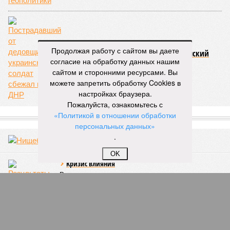
2025–2026 годах, похоже, не изменили ситуацию.
«В
последние месяцы в личном общении нам перестали
называть даже ориентировочные сроки»
, – рассказывают
расстроенные дольщики.
Продолжая работу с сайтом вы даете
Казалось бы, формально ответственность по
согласие на обработку данных нашим
достраиванию объекта распределена. Seven Suns
сайтом и сторонними ресурсами. Вы
Development – банкрот, часть его структур признана
можете запретить обработку Cookies в
несостоятельной ещё в 2024 году, бенефициар компании
настройках браузера.
находится под следствием по ст. 200.3 УК РФ. Достройку
Пожалуйста, ознакомьтесь с
проблемных объектов группы – «Станции Л», «Сказочного
«Политикой в отношении обработки
леса» и «В стремлении к свету», согласно информации на
персональных данных»
сайтах Capital Group, осенью 2024 г. взяла на себя. Два из
.
трёх объектов уже сданы или близки к сдаче. Третий –
«Станция Л», крупнейший по числу пострадавших
OK
дольщиков (3908 квартир в пяти корпусах) – по факту
остаётся стройплощадкой без стройки. Возникает вопрос:
распространяется ли договорённость 2024 года на
«Станцию Л» в полном объёме или приоритет отдан
объектам мешей сложности и меньшего масштаба?