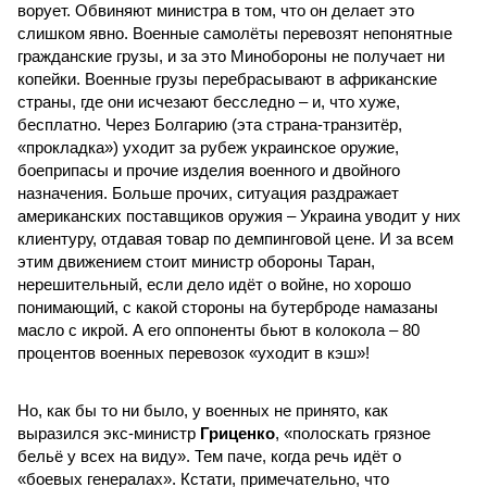
ворует. Обвиняют министра в том, что он делает это
слишком явно. Военные самолёты перевозят непонятные
гражданские грузы, и за это Минобороны не получает ни
копейки. Военные грузы перебрасывают в африканские
страны, где они исчезают бесследно – и, что хуже,
бесплатно. Через Болгарию (эта страна-транзитёр,
«прокладка») уходит за рубеж украинское оружие,
боеприпасы и прочие изделия военного и двойного
назначения. Больше прочих, ситуация раздражает
американских поставщиков оружия – Украина уводит у них
клиентуру, отдавая товар по демпинговой цене. И за всем
этим движением стоит министр обороны Таран,
нерешительный, если дело идёт о войне, но хорошо
понимающий, с какой стороны на бутерброде намазаны
масло с икрой. А его оппоненты бьют в колокола – 80
процентов военных перевозок «уходит в кэш»!
Но, как бы то ни было, у военных не принято, как
выразился экс-министр
Гриценко
, «полоскать грязное
бельё у всех на виду». Тем паче, когда речь идёт о
«боевых генералах». Кстати, примечательно, что