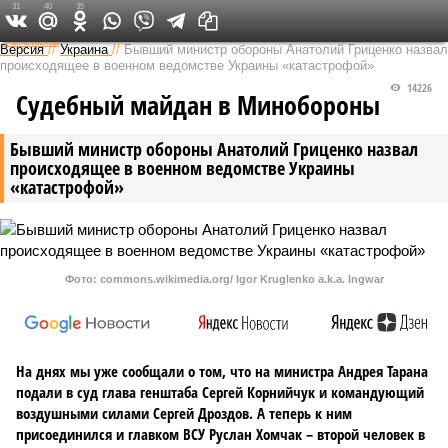
31
40
35
Федеральный выпуск
Версия
//
Украина
//
Бывший министр обороны Анатолий Гриценко назвал
происходящее в военном ведомстве Украины «катастрофой»
14226
Судебный майдан в Минобороны
Бывший министр обороны Анатолий Гриценко назвал
происходящее в военном ведомстве Украины
«катастрофой»
Фото: commons.wikimedia.org/ Igor Kruglenko a.k.a. Ingwar
На днях мы уже сообщали о том, что на министра Андрея Тарана
подали в суд глава генштаба Сергей Корнийчук и командующий
воздушными силами Сергей Дроздов. А теперь к ним
присоединился и главком ВСУ Руслан Хомчак – второй человек в