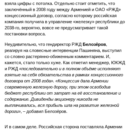
взяла цифры с потолка. Отдельно стоит отметить, что
заключённый в 2008 году между Арменией и ОАО «РЖД»
концессионный договор, согласно которому российская
компания получила в управление «железку» республики до
2038-го, вероятно, вовсе не предусматривает такой
постановки вопроса.
Неудивительно, что гендиректор РЖД
Белозёров
,
реагируя на словесные интервенции Пашиняна, выступил
со словно растерянно-обиженным комментарием. И,
кажется, стало только хуже. Как отметил менеджер, ЮКЖД
и РЖД
«последовательно и в полном объёме исполняют
взятые на себя обязательства в рамках концессионного
договора от 2008 года». «Концессия дала Армении
современную железную дорогу, при этом освободив
бюджет республики от затрат на её восстановление и
содержание. Дивиденды акционеру никогда не
выплачивались, вся прибыль шла на развитие железной
дороги»
, – добавил Белозёров.
И в самом деле. Российская сторона поставляла Армении