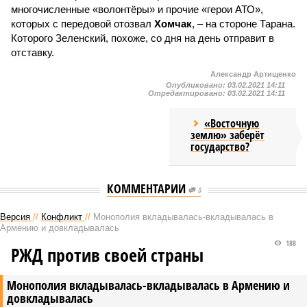
многочисленные «волонтёры» и прочие «герои АТО»,
которых с передовой отозвал
Хомчак
, – на стороне Тарана.
Которого Зеленский, похоже, со дня на день отправит в
отставку.
Александр Артищенко
Опубликовано:
03.02.2021 14:11
Отредактировано:
03.02.2021 14:11
«Восточную
землю» заберёт
государство?
КОММЕНТАРИИ
0
Версия
//
Конфликт
//
Монополия вкладывалась-вкладывалась в
Армению и довкладывалась
188
РЖД против своей страны
Монополия вкладывалась-вкладывалась в Армению и
довкладывалась