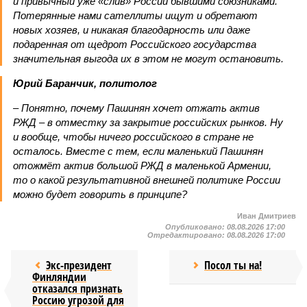
и привычный уже «слив» России бывшими союзниками.
Потерянные нами сателлиты ищут и обретают
новых хозяев, и никакая благодарность или даже
подаренная от щедрот Российского государства
значительная выгода их в этом не могут остановить.
Юрий Баранчик, политолог
– Понятно, почему Пашинян хочет отжать актив
РЖД – в отместку за закрытие российских рынков. Ну
и вообще, чтобы ничего российского в стране не
осталось. Вместе с тем, если маленький Пашинян
отожмёт актив большой РЖД в маленькой Армении,
то о какой результативной внешней политике России
можно будет говорить в принципе?
Иван Дмитриев
Опубликовано:
08.08.2026 17:00
Отредактировано:
08.08.2026 17:00
Экс-президент
Посол ты на!
Финляндии
отказался признать
Россию угрозой для