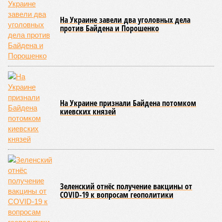
бывающих у забора, какая-либо техника отсутствует. Ни
бетононасосов, ни работающих кранов, ни признаков
мобилизации подрядчиков. При том, что до «декабря 2026»
осталось менее полугода.
Если в «Сказочном лесу» техзаказчик публично
отчитывался о поэтапной готовности – 90%, затем 97%, с
конкретными инженерными работами (усиление
монолитных конструкций, устранение проектных ошибок) –
то по «Станции Л» подобной публичной отчётности
дольщики не видят. Ни Capital Group, ни кураторы
строительства не подтверждают ни соблюдения графика
строительства, ни объёма фактически выполненных работ.
Напрашивается закономерный вопрос: если
декларируемая «Capital Group модель (достраивать
проблемные объекты SSD») сработала на
Лосиноостровской, почему она не масштабируется на
Люблино? И означает ли отсутствие техники на площадке,
что в реальности подрядчик по «Станции Л» ещё даже не
определён?
Митинги
и палаточные лагеря у объекта в