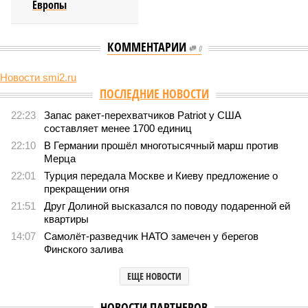
Европы
КОММЕНТАРИИ
0
Новости smi2.ru
Версия
//
Конфликт
//
В нескольких станциях от уже сданного
«Сказочного леса» пайщики ЖК «Станция Л» продолжают ждать от
компании Capital Group начала реальной достройки
474
«Станция ожидания» для дольщиков
В нескольких станциях от уже сданного «Сказочного
леса» пайщики ЖК «Станция Л» продолжают ждать от
компании Capital Group начала реальной достройки
В нескольких станциях от уже сданного «Сказочного леса» пайщики ЖК
«Станция Л» продолжают ждать от компании Capital Group начала
реальной достройки (изображение сгенерировано ИИ)