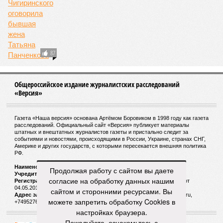
87
Общероссийское издание журналистских расследований
«Версия»
Газета «Наша версия» основана Артёмом Боровиком в 1998 году как газета
расследований. Официальный сайт «Версия» публикует материалы
штатных и внештатных журналистов газеты и пристально следит за
событиями и новостями, происходящими в России, Украине, странах СНГ,
Америке и других государств, с которыми пересекается внешняя политика
РФ.
Наименование:
Cетевое издание «Версия»
Продолжая работу с сайтом вы даете
Учредитель:
ООО «Версия»,
Главный редактор:
Горевой Р. Г.
согласие на обработку данных нашим
Регистрационный номер Роскомнадзора:
ЭЛ № ФС 77 - 72681 от
04.05.2018 г.
сайтом и сторонними ресурсами. Вы
Адрес электронной почты и телефон редакции:
versia@versia.ru,
можете запретить обработку Cookies в
+74952760348
настройках браузера.
Пожалуйста, ознакомьтесь с