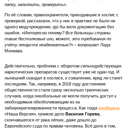
папку, заполнить, проверить».
По её словам, правоохранители, приходившие в хоспис с
проверкой, рассказали, что у них в практике не было ни
одного мед­учреждения, где бы вели документацию без
ошибок.
«Интересно почему? Все больницы страны
такие бестолковые или, может, это требования по
учёту лекарств неадекватные?»
– вопрошает Лида
Мониава.
Действительно, проблема с оборотом сильнодействующих
наркотических препаратов существует уже не один год. И
нынешний скандал в хосписе, к сожалению, вряд ли станет
последним. Так, например, в 2018 году достоянием
общественности стали сразу несколько трагических
случаев, когда онкобольные не могли получить доступ к
необходимым обезболивающим из-за
забюрократизированности процесса. Как тогда
сообщала
«Наша Версия», громкое дело
Василия Горева
,
скончавшегося от рака лёгких, даже дошло до
Европейского суда по правам человека. Всё дело в том,