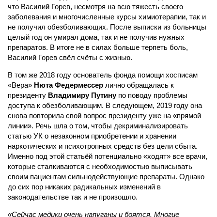
что Василий Горев, несмотря на всю тяжесть своего
заболевания и многочисленные курсы химиотерапии, так и
не получил обезболивающих. После выписки из больницы
целый год он умирал дома, так и не получив нужных
препаратов. В итоге не в силах больше терпеть боль,
Василий Горев свёл счёты с жизнью.
В том же 2018 году основатель фонда помощи хосписам
«Вера»
Нюта Федермессер
лично обращалась к
президенту
Владимиру Путину
по поводу проблемы
доступа к обезболивающим. В следующем, 2019 году она
снова повторила свой вопрос президенту уже на «прямой
линии». Речь шла о том, чтобы декриминализировать
статью УК о незаконном приобретении и хранении
наркотических и психотропных средств без цели сбыта.
Именно под этой стать­ёй потенциально «ходят» все врачи,
которые сталкиваются с необходимостью выписывать
своим пациентам сильнодействующие препараты. Однако
до сих пор никаких радикальных изменений в
законодательстве так и не произошло.
«Сейчас медики очень напуганы и боятся. Многие