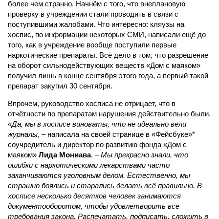
более чем странно. Начнём с того, что внеплановую
проверку в учреждении стали проводить в связи с
поступившими жалобами. Что интересно: кляузы на
хоспис, по информации некоторых СМИ, написали ещё до
того, как в учреждение вообще поступили первые
наркотические препараты. Всё дело в том, что разрешение
на оборот сильнодействующих веществ «Дом с маяком»
получил лишь в конце сентября этого года, а первый такой
препарат закупил 30 сентября.
Впрочем, руководство хосписа не отрицает, что в
отчётности по препаратам нарушения действительно были.
«Да, мы в хосписе виноваты, что не идеально вели
журналы
, – написала на своей странице в «Фейсбуке»*
соучредитель и директор по развитию фонда «Дом с
маяком»
Лида Мониава
. –
Мы прекрасно знали, что
ошибки с наркотическими лекарствами часто
заканчиваются уголовным делом. Естественно, мы
страшно боялись и старались делать всё правильно. В
хосписе несколько десятков человек занимаются
документооборотом, чтобы удовлетворить все
требования закона. Распечатать, подписать, сложить в