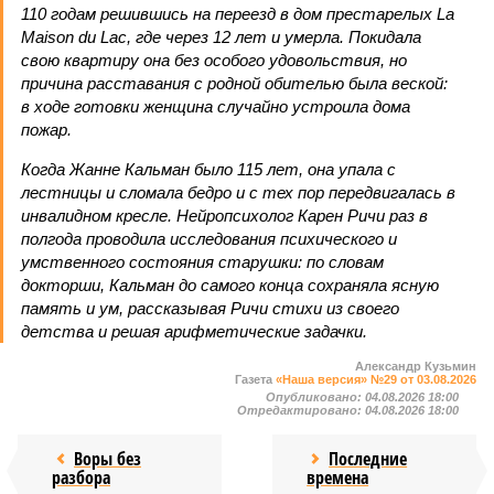
110 годам решившись на переезд в дом престарелых La
Maison du Lac, где через 12 лет и умерла. Покидала
свою квартиру она без особого удовольствия, но
причина расставания с родной обителью была веской:
в ходе готовки женщина случайно устроила дома
пожар.
Когда Жанне Кальман было 115 лет, она упала с
лестницы и сломала бедро и с тех пор передвигалась в
инвалидном кресле. Нейропсихолог Карен Ричи раз в
полгода проводила исследования психического и
умственного состояния старушки: по словам
докторши, Кальман до самого конца сохраняла ясную
память и ум, рассказывая Ричи стихи из своего
детства и решая арифметические задачки.
Александр Кузьмин
Газета
«Наша версия» №29 от 03.08.2026
Опубликовано:
04.08.2026 18:00
Отредактировано:
04.08.2026 18:00
Воры без
Последние
разбора
времена