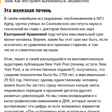
года. Как это будет выполняться, неизвестно.
Эта железная печень
В своём новейшем исследовании, опубликованном в NPJ
Aging, группа учёных из Сколковского института науки и
технологий во главе с доктором биологических наук
Екатериной Храмеевой
подсчитала максимальный срок
жизни человека. Вернее, каким бы этот срок мог быть, если
исключить из уравнения все признаки старения, в том
числе и соматические мутации.
Итак, пишет в своей разошедшейся на многомиллионную
аудиторию публикации New York Post (почему, кстати, New
York Post, а не отечественные издания?), получилось, что
средним показателем было бы 1759 лет, а максимальным –
29 921 год. Неплохо: одному-единственному человеку
можно было бы застать сразу несколько концов света,
ледниковых периодов и крушение десятка-другого
развитых цивилизаций. Но мы снова возвращаемся к
катастрофическим изменениям в ДНК, которые начисто
вычёркивают эти цифры из всех возможных вариантов
долголетия.
«При устранении всех остальных причин