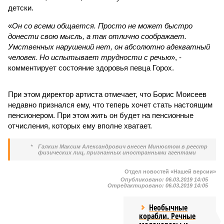
детски.
«
Он со всеми общается. Просто не может быстро
донести свою мысль, а так отлично соображает.
Умственных нарушений нет, он абсолютно адекватный
человек. Но испытывает трудности с речью
», -
комментирует состояние здоровья певца Горох.
При этом директор артиста отмечает, что Борис Моисеев
недавно признался ему, что теперь хочет стать настоящим
пенсионером. При этом жить он будет на пенсионные
отчисления, которых ему вполне хватает.
*
Галкин Максим Александрович внесен Минюстом в реестр
физических лиц, признанных иностранными агентами
Отдел новостей «Нашей версии»
Опубликовано:
06.03.2019 14:05
Отредактировано:
06.03.2019 14:05
Необычные
корабли. Речные