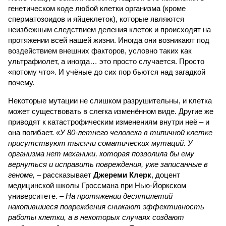
генетическом коде любой клетки организма (кроме
сперматозоидов и яйцеклеток), которые являются
неизбежным следствием деления клеток и происходят на
протяжении всей нашей жизни. Иногда они возникают под
воздействием внешних факторов, условно таких как
ультрафиолет, а иногда… это просто случается. Просто
«потому что». И учёные до сих пор бьются над загадкой
почему.
Некоторые мутации не слишком разрушительны, и клетка
может существовать в слегка изменённом виде. Другие же
приводят к катастрофическим изменениям внутри неё – и
она погибает.
«У 80-летнего человека в типичной клетке
присутствуют тысячи соматических мутаций. У
организма нет механики, которая позволила бы ему
вернуться и исправить повреждения, уже записанные в
геноме,
– рассказывает
Джереми Клерк
, доцент
медицинской школы Гроссмана при Нью-Йоркском
университете.
– На протяжении десятилетий
накопившиеся повреждения снижают эффективность
работы клетки, а в некоторых случаях создают