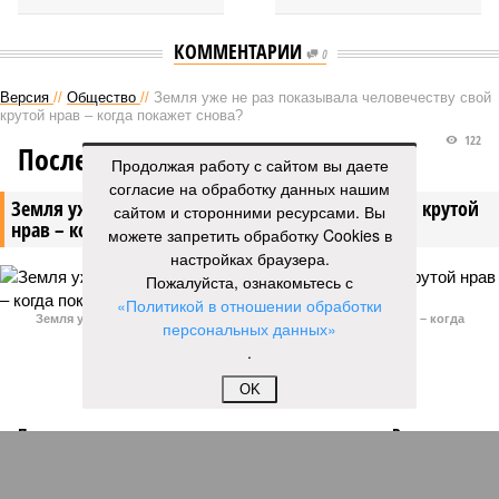
КОММЕНТАРИИ
0
Версия
//
Общество
//
Земля уже не раз показывала человечеству свой
крутой нрав – когда покажет снова?
122
Последние времена
Продолжая работу с сайтом вы даете
согласие на обработку данных нашим
Земля уже не раз показывала человечеству свой крутой
сайтом и сторонними ресурсами. Вы
нрав – когда покажет снова?
можете запретить обработку Cookies в
настройках браузера.
Пожалуйста, ознакомьтесь с
«Политикой в отношении обработки
Земля уже не раз показывала человечеству свой крутой нрав – когда
персональных данных»
покажет снова? (фото: АР-ТАСС)
.
OK
Природа постоянно вступает в противоречие с нами. Ведь пока
она стремится всё на планете держать в балансе, человечество
не особенно церемонится с окружающей средой. Самые