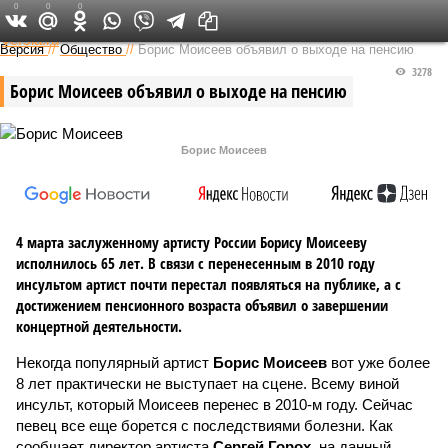
0
0
0
Федеральный выпуск
Версия
//
Общество
//
Борис Моисеев объявил о выходе на пенсию
3278
Борис Моисеев объявил о выходе на пенсию
Борис Моисеев
4 марта заслуженному артисту России Борису Моисееву
исполнилось 65 лет. В связи с перенесенным в 2010 году
инсультом артист почти перестал появляться на публике, а с
достижением пенсионного возраста объявил о завершении
концертной деятельности.
Некогда популярный артист
Борис Моисеев
вот уже более
8 лет практически не выступает на сцене. Всему виной
инсульт, который Моисеев перенес в 2010-м году. Сейчас
певец все еще борется с последствиями болезни. Как
сообщает директор артиста
Сергей Горох
, на данный