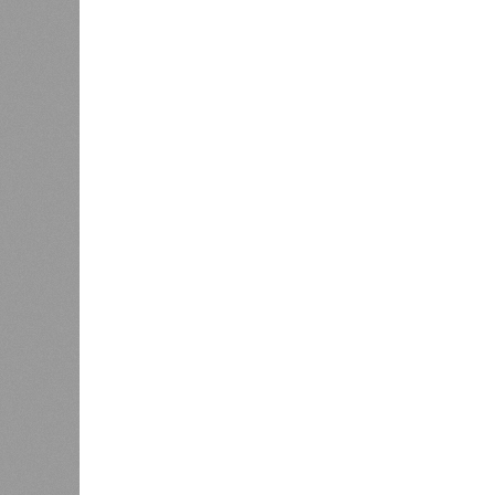
Источник: https://avaho.ru/novos
y
Если да, то на каком основании д
(декабрь 2026 – март 2028), если 
отсутствию техники на площадке, 
строй продолжают
фигурировать
в 
порталах.
Для почти четырёх тысяч будущих 
календарём, а очередными перенос
продолжают указывать даты сдачи,
ней по-прежнему не видно признако
не превращаются ли сроки ввода в
реальным положением дел? Именно 
дольщики ЖК «Станция Л».