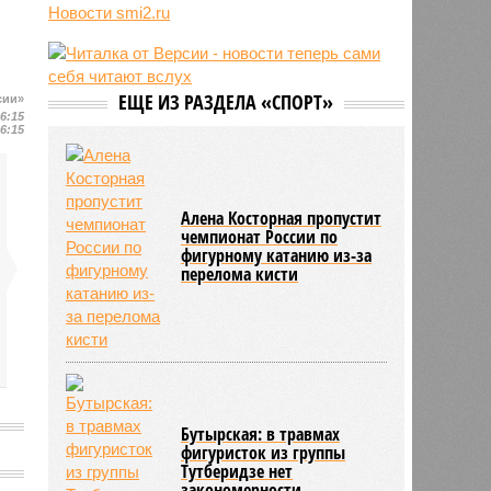
воюющих за ВСУ
Новости smi2.ru
08:44
США занимаются поисками
лидера на Кубе по
венесуэльскому сценарию
ЕЩЕ ИЗ РАЗДЕЛА «СПОРТ»
сии»
07/08
Экс-президент Финляндии
16:15
отказался признать Россию
16:15
угрозой для Европы
Алена Косторная пропустит
чемпионат России по
фигурному катанию из-за
перелома кисти
Бутырская: в травмах
фигуристок из группы
Тутберидзе нет
закономерности