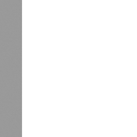
подтверждают ни соблюдения графи
выполненных работ.
Напрашивается закономерный вопро
(достраивать проблемные объекты 
масштабируется на Люблино? И озн
реальности подрядчик по «Станци
лагеря у объекта в 2025–2026 года
в личном общении нам перестали 
рассказывают расстроенные дольщ
Казалось бы, формально ответстве
Suns Development – банкрот, часть 
бенефициар компании находится под
проблемных объектов группы – «Ста
согласно информации на сайтах Capi
объектов уже сданы или близки к с
пострадавших дольщиков (3908 квар
стройплощадкой без стройки. Возни
года на «Станцию Л» в полном объ
меньшего масштаба?