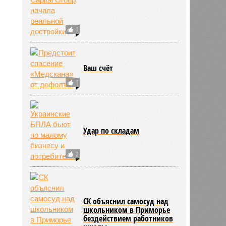
1
Ваш счёт
1
Удар по складам
796
2
СК объяснил самосуд над
школьником в Приморье
бездействием работников