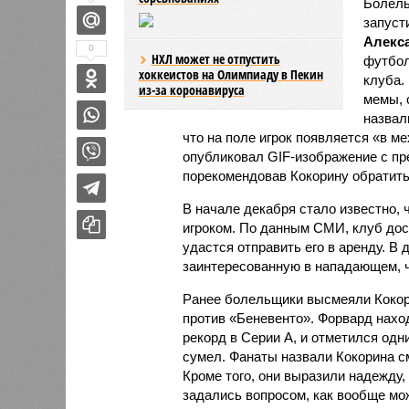
Болель
запуст
Алекс
0
НХЛ может не отпустить
футбол
хоккеистов на Олимпиаду в Пекин
клуба.
из-за коронавируса
мемы, 
назвал
что на поле игрок появляется «в м
опубликовал GIF-изображение с п
порекомендовав Кокорину обратить
В начале декабря стало известно, 
игроком. По данным СМИ, клуб доср
удастся отправить его в аренду. В
заинтересованную в нападающем, чт
Ранее болельщики высмеяли Кокори
против «Беневенто». Форвард наход
рекорд в Серии А, и отметился одни
сумел. Фанаты назвали Кокорина см
Кроме того, они выразили надежду,
задались вопросом, как вообще мож