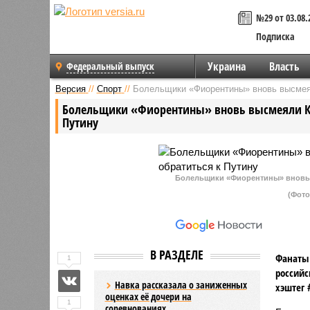
№29 от 03.08.
Подписка
Украина
Власть
Федеральный выпуск
Версия
//
Спорт
//
Болельщики «Фиорентины» вновь высмеял
Болельщики «Фиорентины» вновь высмеяли Ко
Путину
Болельщики «Фиорентины» вновь 
(Фото:
В РАЗДЕЛЕ
Фанаты 
1
российс
Навка рассказала о заниженных
хэштег 
оценках её дочери на
1
соревнованиях