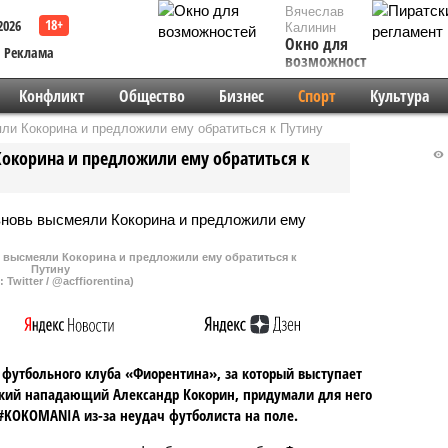
Вячеслав
2026
Калинин
Окно для
Реклама
возможностей
Конфликт
Общество
Бизнес
Спорт
Культура
и Кокорина и предложили ему обратиться к Путину
корина и предложили ему обратиться к
высмеяли Кокорина и предложили ему обратиться к
Путину
 Twitter / @acffiorentina)
футбольного клуба «Фиорентина», за который выступает
кий нападающий Александр Кокорин, придумали для него
#KOKOMANIA из-за неудач футболиста на поле.