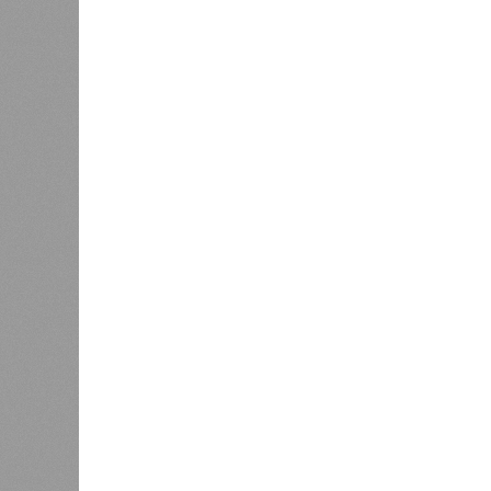
Украинскому кандидату в
конгресс США запретили
приходить на пляж после драки
К
Новости smi2.ru
Версия
//
Общество
//
Земля уже не раз показывала человеч
Последние времена
Земля уже не раз показывала человечеству свой
Земля уже не раз показывала чел