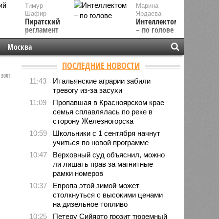
Тимур
Марина
Шафир
Ярдаева
Пиратский
Интеллектом
регламент
– по голове
Москва
ПОСЛЕДНИЕ НОВОСТИ
3001
11:43
Итальянские аграрии забили
тревогу из-за засухи
11:09
Пропавшая в Красноярском крае
семья сплавлялась по реке в
сторону Железногорска
10:59
Школьники с 1 сентября начнут
учиться по новой программе
10:47
Верховный суд объяснил, можно
ли лишать прав за магнитные
рамки номеров
10:37
Европа этой зимой может
столкнуться с высокими ценами
на дизельное топливо
10:25
Петеру Сийярто грозит тюремный