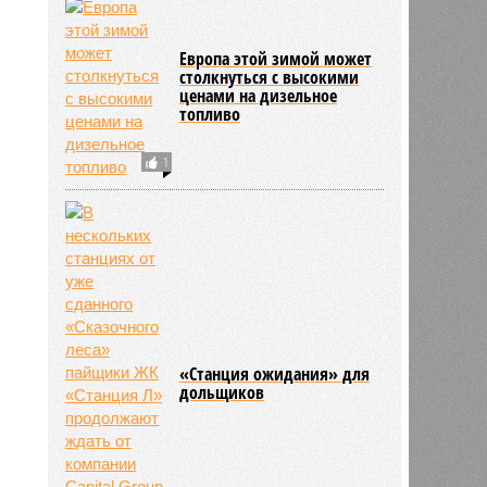
Европа этой зимой может
столкнуться с высокими
ценами на дизельное
топливо
1
«Станция ожидания» для
дольщиков
ьхин
11:09
11:09