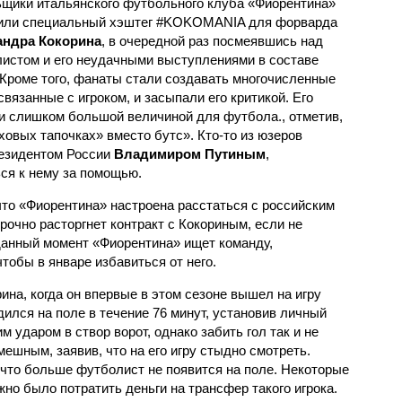
щики итальянского футбольного клуба «Фиорентина»
или специальный хэштег #KOKOMANIA для форварда
андра Кокорина
, в очередной раз посмеявшись над
истом и его неудачными выступлениями в составе
 Кроме того, фанаты стали создавать многочисленные
связанные с игроком, и засыпали его критикой. Его
и слишком большой величиной для футбола., отметив,
еховых тапочках» вместо бутс». Кто-то из юзеров
резидентом России
Владимиром Путиным
,
ся к нему за помощью.
что «Фиорентина» настроена расстаться с российским
очно расторгнет контракт с Кокориным, если не
 данный момент «Фиорентина» ищет команду,
обы в январе избавиться от него.
на, когда он впервые в этом сезоне вышел на игру
ился на поле в течение 76 минут, установив личный
м ударом в створ ворот, однако забить гол так и не
ешным, заявив, что на его игру стыдно смотреть.
 что больше футболист не появится на поле. Некоторые
но было потратить деньги на трансфер такого игрока.