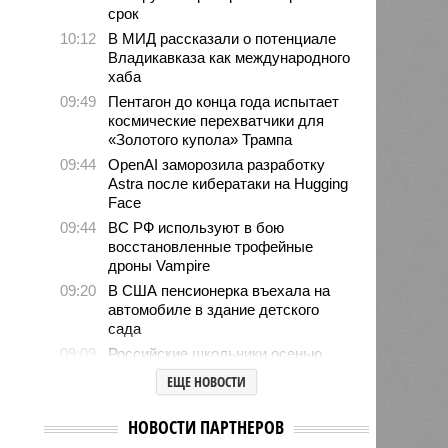
срок
10:12
В МИД рассказали о потенциале
Владикавказа как международного
хаба
09:49
Пентагон до конца года испытает
космические перехватчики для
«Золотого купола» Трампа
09:44
OpenAI заморозила разработку
Astra после кибератаки на Hugging
Face
09:44
ВС РФ используют в бою
восстановленные трофейные
дроны Vampire
09:20
В США пенсионерка въехала на
автомобиле в здание детского
сада
09:09
Российские школьники осенью
будут отдыхать больше, чем
ЕЩЕ НОВОСТИ
зимой
08:49
Финский МИД не удалил
НОВОСТИ ПАРТНЕРОВ
рекомендации для граждан,