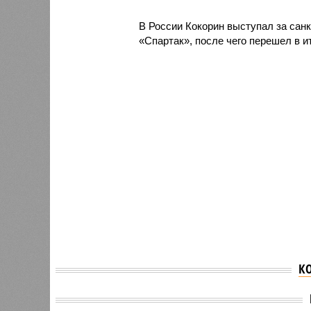
В России Кокорин выступал за санк
«Спартак», после чего перешел в 
К
Россиянина не пустили в
Губерн