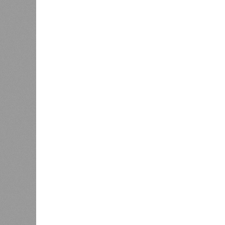
получаю
Ваш счёт
соответ
жилищно
0
станций
сказать
«Единая Россия» против своего
назначенца
0
ЖК «Светлый мир «Станция Л»: та 
та же
анонсированная
схема дострой
прошедшие два года результатов, п
информации
из профильных портал
декабрю 2026 г., вторую – к марту 2
задается вопросом: как эти сроки
площадке, по свидетельствам доль
техника отсутствует. Ни бетононас
подрядчиков. При том, что до «дек
Если в «Сказочном лесу» техзаказч
90%, затем 97%, с конкретными и
конструкций, устранение проектных
отчётности дольщики не видят. Ни C