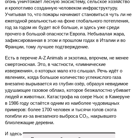
огонь уничтожает лесную экосистему, сельское хозяйство
и кропотливо созданную человеком инфраструктуру.
Учитывая то, что пожары начинают становиться чуть ли не
ежегодной реальностью на фоне глобального потепления,
год за годом их будет всё больше, и здесь уже среди
прочего в большой опасности Европа. Небывалая жара,
зафиксированная в этом и прошлом годах в Италии и во
Франции, тому лучшее подтверждение.
Есть в перечне A-Z Animals и экзотика, впрочем, не менее
смертоносная. Это, в частности, «лимнические
извержения», о которых мало кто слышал. Речь идёт о
явлениях, когда большое количество углекислого газа
внезапно вырывается из глубин озёр, образуя невидимое
удушающее газовое облако, которое безжалостно убивает
людей и животных. Катастрофа на озере Ньос в Камеруне
в 1986 году остаётся одним из наиболее чудовищных
примеров: более 1700 человек и тысячи голов скота
погибли из-за внезапного выброса CO₂, накрывшего
близлежащие деревни.
И здесь мы плавно подходим к тому, чем все эти