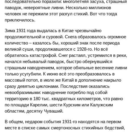
последовательно поразили: многолетняя засуха, страшный
паводок, невероятные ливни. Несколько миллионов
человек не пережили этот разгул стихий. Вот что тогда
приключилось.
Зима 1931 года выдалась в Китае чрезвычайно
продолжительной и суровой. Снега образовалось огромное
количество – казалось бы, хороший знак после периода
великой суши, продолжавшегося с 1928-го. Но всё
обратилось катастрофой. Снег растаял, устремился в реки,
начался небывалый паводок, быстро обернувшийся
страшным наводнением, которое обильные весенние ливни
только усугубили. К июню всё это преобразовалось в
массовый потоп, в июле же Китай в дополнение накрыло
сразу девятью циклонами. Последствия оказались
невообразимыми: наводнение погребло под собой
территорию в 180 тыс. квадратных километров, что равно
по площади Карелии, шести Курским или Калужским
областям, десятку Чуваший.
В общем, недаром события 1931-го находятся на первом
месте в списке самых смертоносных стихийных бедствий,