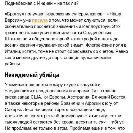
Поднебесная с Индией – не так ли?
«Бронзу» получают извержения супервулканов – «Наша
Версия» уже
писала
о том, что может случиться, если
окончательно проснётся знаменитый Йеллоустоун. Это
грозит не только уничтожением части Соединённых
Штатов, но и общепланетарной катастрофой вплоть до
возникновения «вулканической зимы». Флегрейские поля в
Италии, кстати, тоже не стоит сбрасывать со счетов. Равно
как и многие другие до поры спящие вулканические
районы.
Невидимый убийца
Упоминают эксперты и жару вкупе с засухой и
следующими отсюда лесными пожарами. Тут в группе
риска запад США, юг Европы, Австралия, Ближний Восток,
а также некоторые районы Бразилии и Африки к югу от
Сахары. Леса начинают гореть всё чаще и чаще,
достаточно посмотреть общемировую статистику; сотни
тысяч людей остаются без крова, десятки тысяч – гибнут.
Но проблема не только в этом. Проблема ещё и в том, что