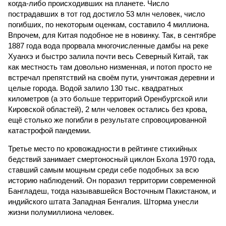
когда-либо происходивших на планете. Число
пострадавших в тот год достигло 53 млн человек, число
погибших, по некоторым оценкам, составило 4 миллиона.
Впрочем, для Китая подобное не в новинку. Так, в сентябре
1887 года вода прорвала многочисленные дамбы на реке
Хуанхэ и быстро залила почти весь Северный Китай, так
как местность там довольно низменная, и потоп просто не
встречал препятствий на своём пути, уничтожая деревни и
целые города. Водой залило 130 тыс. квадратных
километров (а это больше территорий Оренбургской или
Кировской областей), 2 млн человек остались без крова,
ещё столько же погибли в результате спровоцированной
катастрофой пандемии.
Третье место по кровожадности в рейтинге стихийных
бедствий занимает смертоносный циклон Бхола 1970 года,
ставший самым мощным среди себе подобных за всю
историю наблюдений. Он поразил территории современной
Бангладеш, тогда называвшейся Восточным Пакистаном, и
индийского штата Западная Бенгалия. Шторма унесли
жизни полумиллиона человек.