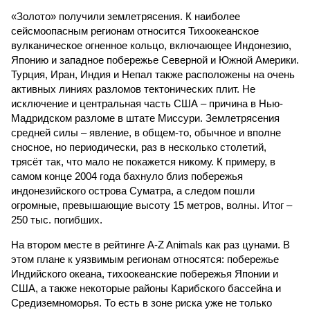
«Золото» получили землетрясения. К наиболее
сейсмоопасным регионам относится Тихоокеанское
вулканическое огненное кольцо, включающее Индонезию,
Японию и западное побережье Северной и Южной Америки.
Турция, Иран, Индия и Непал также расположены на очень
активных линиях разломов тектонических плит. Не
исключение и центральная часть США – причина в Нью-
Мадридском разломе в штате Миссури. Землетрясения
средней силы – явление, в общем-то, обычное и вполне
сносное, но периодически, раз в несколько столетий,
трясёт так, что мало не покажется никому. К примеру, в
самом конце 2004 года бахнуло близ побережья
индонезийского острова Суматра, а следом пошли
огромные, превышающие высоту 15 метров, волны. Итог –
250 тыс. погибших.
На втором месте в рейтинге A-Z Animals как раз цунами. В
этом плане к уязвимым регионам относятся: побережье
Индийского океана, тихо­океанские побережья Японии и
США, а также некоторые районы Карибского бассейна и
Средиземноморья. То есть в зоне риска уже не только