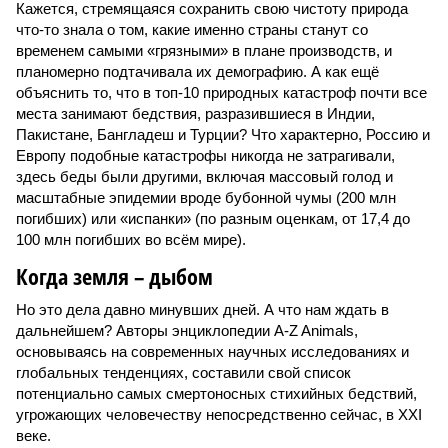
Кажется, стремящаяся сохранить свою чистоту природа
что-то знала о том, какие именно страны станут со
временем самыми «грязными» в плане производств, и
планомерно подтачивала их демографию. А как ещё
объяснить то, что в топ-10 природных катастроф почти все
места занимают бедствия, разразившиеся в Индии,
Пакистане, Бангладеш и Турции? Что характерно, Россию и
Европу подобные катастрофы никогда не затрагивали,
здесь беды были другими, включая массовый голод и
масштабные эпидемии вроде бубонной чумы (200 млн
погибших) или «испанки» (по разным оценкам, от 17,4 до
100 млн погибших во всём мире).
Когда земля – дыбом
Но это дела давно минувших дней. А что нам ждать в
дальнейшем? Авторы энциклопедии A-Z Animals,
основываясь на современных научных исследованиях и
глобальных тенденциях, составили свой список
потенциально самых смертоносных стихийных бедствий,
угрожающих человечеству непосредственно сейчас, в XXI
веке.