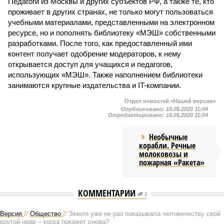
Педагоги из Москвы и других субъектов РФ, а также те, кто
проживает в других странах, не только могут пользоваться
учебными материалами, представленными на электронном
ресурсе, но и пополнять библиотеку «МЭШ» собственными
разработками. После того, как предоставленный ими
контент получает одобрение модераторов, к нему
открывается доступ для учащихся и педагогов,
использующих «МЭШ». Также наполнением библиотеки
занимаются крупные издательства и IT-компании.
Отдел новостей «Нашей версии»
Опубликовано:
16.05.2020 11:04
Отредактировано:
16.05.2020 11:04
Необычные
корабли. Речные
молоковозы и
пожарная «Ракета»
КОММЕНТАРИИ
0
Версия
//
Общество
//
Земля уже не раз показывала человечеству свой
крутой нрав – когда покажет снова?